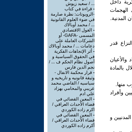
 العسكرية داخل
... / سعيد زيوش
-
قراءة في كتاب
ي الهجمات
-الروبوتات: نظرة صارمة
 المدنية.
في ضوء العلوم القانونية
... / محمد أوبالاك
-
الغول الاقتصادي
المسمى -GAFA- أو
الشركات العاملة على
ى قيام أطراف النزاع قدر
دعامات ... / محمد أوبالاك
-
أثر الإتجاهات الفكرية
في الحقوق السياسية و
 والأعيان
أصول نظام الحكم ف ... /
نجم الدين فارس
ل بالمادة
-
قرار محكمة الانفال -
وثيقة قانونيه و تاريخيه و
سياسيه / القاضي محمد
 منها.
عريبي والمحامي بهزاد
ين وأفراد
علي ادم
-
المعين القضائي في
قضاء الأحداث العراقي /
اكرم زاده الكوردي
-
المعين القضائي في
ة المدنيين و
قضاء الأحداث العراقي /
أكرم زاده الكوردي