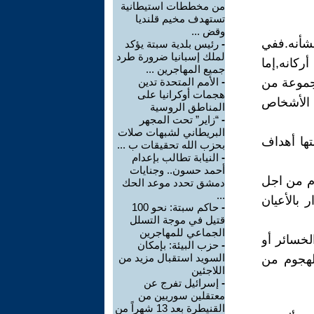
من مخططات استيطانية
تستهدف مخيم قلنديا
وقض ...
ار بشأنه.ففي
-
رئيس بلدية سبتة يؤكد
لملك إسبانيا ضرورة طرد
ركانه,إما
جميع المهاجرين ...
مجموعة من
-
الأمم المتحدة تدين
هجمات أوكرانيا على
 الأشخاص
المناطق الروسية
-
“زاير” تحت المجهر
البريطاني لشبهات صلات
تها أهداف
بحزب الله تحقيقات ب ...
-
النيابة تطالب بإعدام
أحمد حسون.. وجنايات
وم من اجل
دمشق تحدد موعد الحك
...
 بالأعيان
-
حاكم سبتة: نحو 100
قتيل في موجة التسلل
الجماعي للمهاجرين
لخسائر أو
-
حزب البيئة: بإمكان
السويد استقبال مزيد من
الهجوم من
اللاجئين
-
إسرائيل تفرج عن
معتقلين سوريين من
القنيطرة بعد 13 شهراً من