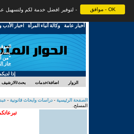
موافق - OK
لتوفير افضل خدمة لكم ولتسهيل عملي
أخبار عامة
-
وكالة أنباء المرأة
-
اخبار الأدب و
الموقع
يسارية
"من أج
حاز ال
إذا لديك
الزوار
اضافة/خدمات
بحث/الارشيف
الصفحة الرئيسية
-
دراسات وابحاث قانونية
-
عبد
المسلح.
تبرعاتكم