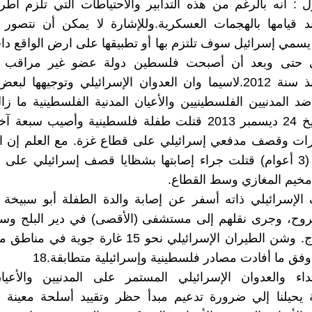
ل : انه بالرغم من هذه التدابير والاحتياطات التي تلزم أطر
ند قيامها بالهجمات العسكرية.وللإشارة لا يمكن أن نتصور 
ا يسمي إسرائيل سوف تلتزم بها أو تطبيقها على ارض الواقع داخ
ي حتى وبعد أن أصبحت فلسطين دولة عضو غير مراقب ف
المتحدة منذ سنة 2012.لاسيما وان العدوان الإسرائيلي وتوجيهها 
د المدنيين الفلسطينيين والأعيان المدنية الفلسطينية ما ز
حيث وبتاريخ 24 ديسمبر 2013 قتلت طفلة فلسطينية وأصيب سب
ات وقصف مدفعي إسرائيلي على قطاع غزة. مع العلم إن ال
أبو سبيخة (3 أعوام) قتلت جراء إصابتها بشظايا قصف إسرائيلي عل
مخيم المغازي وسط القطاع.
لإسرائيلي ذاته أسفر عن إصابة والدة الطفلة أبو سبيخة و
جروح، وجرى نقلهم إلى مستشفى (الأقصى) في دير البلح وس
لتلقي العلاج. وشن الطيران الإسرائيلي نحو 15 غارة جو
فق ما أفادت مصادر فلسطينية وإسرائيلية متطابقة.18
داء والعدوان الإسرائيلي المستمر على المدنيين والأعيان
 يحيلنا إلي ضرورة تدعيم مبدأ حظر وتقييد أسلحة معينة ل