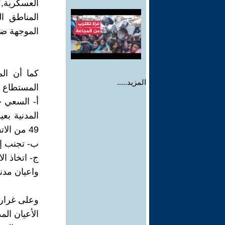
المناطق ال
الموجهة ضده
المزيد.....
المستطاع ب
أ- السعي ج
المدنية بع
49 من الاتفاقية الرابعة.
ب- تجنب إق
ج- اتخاذ ا
واعيان مدني
الأعيان الم