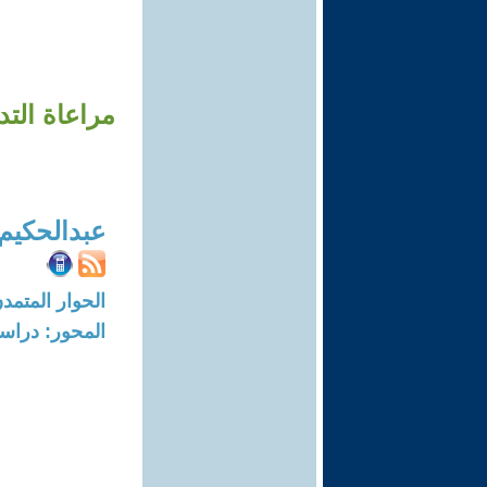
مراعاة التد
عبدالحكيم
الحوار المتمدن-العدد: 4337 - 14
المحور: دراسا