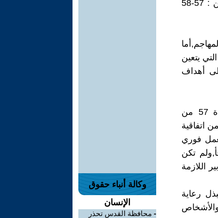
على ضرورة اتخاذ التدابير الاحتياطية قبل الهجوم.وذلك من خلال المادتين : 57-58
لمهاجم,أما
 التي يتعين
لى أهداف
وللإشارة فالاحتياطات في الهجوم ليس مبدأ مستحدث بموجب المادة 57 من
مادة 3 الفقرة الثانية من اتفاقية
رة لعمل فوري
,ولم تكن
ير اللازمة
وكالة أنباء حقوق
دأ يقضي بان: تبذل رعاية
الإنسان
 والأشخاص
-
محافظة القدس تحذر