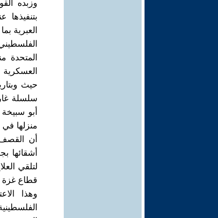
وزبده القو
بتنفيذها ع
العبرية بم
الفلسطين
العسكرية ض
سلسلة غار
منزلها في 
أن القصف ا
أشقائها ب
قطاع غزة و
وهذا الاعت
الفلسطينية