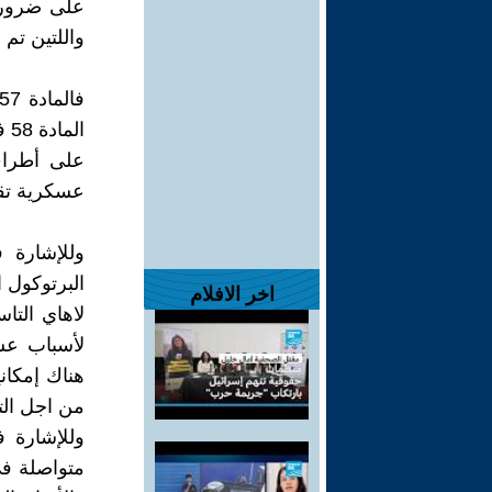
واللتين تم 
ال
على أطراف 
عسكرية تق
اخر الافلام
لأسباب عس
هناك إمكاني
من اجل التق
متواصلة في