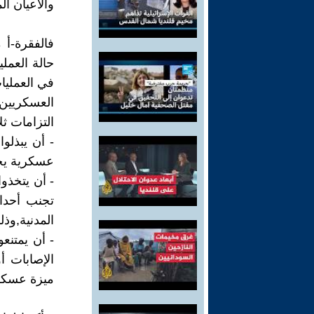
والأعيان الم
حالة العمل
في العمليا
العسكريين 
التزامات ثلا
- أن يبذلو
عسكرية يجو
- أن يتخذو
تجنب أحداث
المدنية,وذ
- أن يمتنع
الإصابات أ
ميزة عسكر