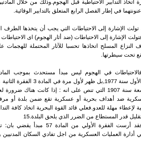
عنونتهما في إطار الفصل الرابع المتعلق بالتدابير الوقائية.
فالمادة 57 تولت الإشارة إلى الاحتياطات التي يجب أن يتخذها الطرف ا
مادة 58 فتولت الإشارة إلى الاحتياطات (ضد أثار الهجوم) اى الاحتياطات
النزاع المسلح اتخاذها تحسبا للآثار المحتملة للهجمات ع
ع تحت سيطرتها.
البرتوكول الأول سنة 1977,بل ظهر لأول مرة في ال
لاهاي التاسعة سنة 1907 التي تنص على انه : إذا كانت هناك ضرو
كرية ضد أهداف بحرية أو عسكرية تقع ضمن بلدة أو مرفأ
ة لإعطاء مهلة للعدو.فعلي قائد القوة البحرية اتخاذ كافة التداب
ليل قدر المستطاع من الضرر الذي يلحق البلدة.15
وللإشارة فقد أرست الفقرة الأولي من المادة 57 مب
 أدارة العمليات العسكرية من اجل تفادي السكان المدنيين