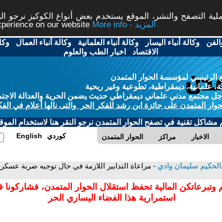
ة التصفح والنشر، الموقع يستخدم بعض أنواع الكوكيز نرجو النق
More info - المزيد
experience on our website
الفن
-
وكالة أنباء اليسار
-
وكالة أنباء العلمانية
-
وكالة أنباء العمال
-
وكا
الاقتصاد
-
اخبار الطب والعلوم
 الرئيسي لمؤسسة الحوار المتمدن
، علمانية، ديمقراطية، تطوعية وغير ربحية
ل مجتمع مدني علماني ديمقراطي حديث يضمن الحرية والعدالة الاجتم
حوار المتمدن على جائزة ابن رشد للفكر الحر والتى نالها أعلام في الفك
م مشاكل تقنية في تصفح الحوار المتمدن نرجو النقر هنا لاستخدام الموقع
كوردي
English
الاخبار
مراكز
الحوار المتمدن
الحكيم سليمان وادي
- مراعاة التدابير اللازمة في حال توجيه ضربة عسكرية
 وتبرعاتكن المالية تحفظ استقلال الحوار المتمدن، فشاركونا 
استمرارية هذا الفضاء اليساري الحر