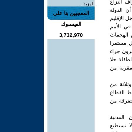
اف النزاع
المزيد.....
أن الدولة
المعجبين بنا على
ل الإقليم
الفيسبوك
ي الأمم
لبعض الهجمات
3,732,970
ال مستمرا
عة آخرون جراء
طفلة حلا
ى مقربة من
ثلاثة من
ط القطاع
ية في مناطق متفرقة من
 المدنية
ا تستطيع