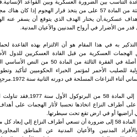
اعدة التناسب بين الضرورة العسكرية وبين القواعد الإنسانية.
الفقرة الثالثة من المادة 57 على من يتخذ قرار الهجوم إذا كان هناك 
داف عسكرية,أن يختار الهدف الذي يتوقع أن يسفر عنه اله
در من الأضرار في أرواح المدنيين والأعيان المدنية.
تذكير به في هذا المقام هو أن الالتزام بهذه القاعدة لحماي
ن الهجمات العسكرية من قبل القادة العسكريين للدول ال
النزاع,يجد أصلة في الفقرة الثالثة من المادة 50 من ا
ولية للصليب الأحمر لمؤتمر الخبراء الحكوميين لتأكيد وتطوي
ي أثناء النزاعات المسلحة في دورته الثانية سنة 1972.مرجع رقم 16
أما بالعودة إلي المادة 58 من البرتوكول الأو
على أطراف النزاع اتخاذها تحسبا لأثار الهجمات على أهدا
أراضيها أو في ارض تقع تحت سيطرتها.
حيث دعت المادة 58 إلى ضرورة أن تسعي أطراف النزاع إلي إبعاد ك
الأفراد المدنيين والأعيان المدنية عن المناطق المجاورة