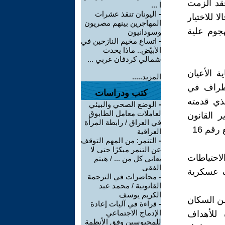
فقد ألزمت
ا ...
-
اليونان تنقذ عشرات
مجالا للاختيار
المهاجرين بينهم مصريون
جوم علية
وسودانيون
-
اتساع مخيم النازحين في
الأبيّض.. ماذا يحدث
شمالي كردفان غربي ...
ة الأعيان
المزيد.....
أطراف في
كتب ودراسات
لنص الأساسي الذي قدمته
-
الوضع الصحي والبيئي
لعاملات معامل الطابوق
ر القانون
في العراق / رابطة المرأة
العراقية
-
التنمر: من المهم التوقف
عن التنمر مبكرًا حتى لا
ل سنة 1977,فقد تناولت الاحتياطات
يعاني كل من ... / هيثم
الفقى
ف عسكرية
-
محاضرات في الترجمة
القانونية / محمد عبد
الكريم يوسف
ل من السكان
-
قراءة في آليات إعادة
الإدماج الاجتماعي
 للأهداف
للمحبوسين وفق الأنظمة