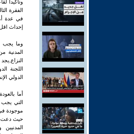
وتأكيدا لق
في عدة أه
إحداث اقل ق
وما يجب ال
المدنية م
اللجنة الد
الدولي الإنسان
التي يجب 
موجودة في 
المدنيين و