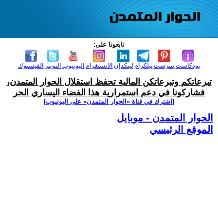
تابعونا على:
بودكاست
بنترست
تيلكرام
لينكدإن
الانستغرام
اليوتيوب
التويتر
الفيسبوك
تبرعاتكم وتبرعاتكن المالية تحفظ استقلال الحوار المتمدن،
فشاركونا في دعم استمرارية هذا الفضاء اليساري الحر
[اشترك في قناة ‫«الحوار المتمدن» على اليوتيوب]
الحوار المتمدن - موبايل
الموقع الرئيسي