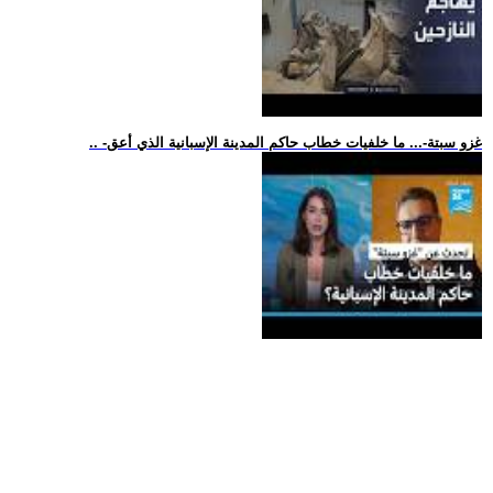
.. -غزو سبتة-... ما خلفيات خطاب حاكم المدينة الإسبانية الذي أعق