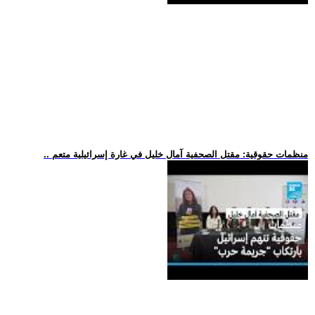
.. منظمات حقوقية: مقتل الصحفية آمال خليل في غارة إسرائيلية متعم