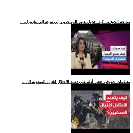
.. -صناعة الخوف-.. كيف تحول عبور المهاجرين إلى سبتة إلى -غزو- ل
.. منظمات حقوقية تنشر أدلة على تعمد الاحتلال اغتيال الصحفية الل