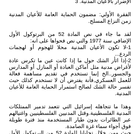
الإضرار بالأعيان المدنية. 3
الفقرة الأولي: مضمون الحماية العامة للأعيان المدنية
زمن النزاع المسلح.
لقد ما جاء في نص المادة 52 من البرتوكول الأول
الإضافي سنة 1977 والتي نص فحواها على انه:
1-لا تكون الأعيان المدنية محلا للهجوم أو لهجمات
الردع...
2-إذا اثأر الشك حول ما إذا كانت عين ما تكرس عادة
لأغراض مدنية مثل أماكن العبادة أو المنازل أو المدارس
والجسور..الخ إنما تستخدم في تقديم مساهمة فعالة
للعمل العسكري,فأنة يفترض أن لا تستخدم كذلك حيث
تفسر حالة الشك لصالح استمرار الحماية العامة للأعيان
المدنية.
وهذا ما تتجاهله إسرائيل التي تتعمد تدمير الممتلكات
المدنية الفلسطينية.وقتل المدنيين الفلسطينيين واغتيالهم
عبر الطائرات بدون طيار المستخدمة منذ فترة طويلة
فوق أجواء سماء غزة الصامدة.
حيث ومن خلال تحليلنا للمادة 52 من البرتوكول الأول