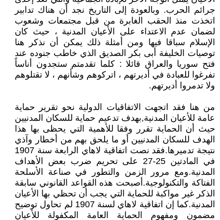
جرائم الحرب. وبالعودة إلى التاريخ نجد أن هناك تدابير
اتخذت منذ الحقب الغابرة من قبل مجتمعات وشعوب
لضمان عدم الاعتداء على الأعيان المدنية ، حيث كان
الإسلام سباقا فيها ومن أمثلة ذلك يمكن أن نذكر هنا
توصيات الخليفة أبى بكر الصديق الذي خاطب جنوده عند
فتح سوريا والعراق قائلا : كلما تقدمتم ستجدون أناساً
تفرغوا للعبادة في أديرتهم ، اتركوهم وشأنهم ، لا تقتلوهم
ولا تدمروا أديرتهم.
من هنا فقد اتجهت الاتفاقيات الدولية نحو تقرير حماية
عامة للأعيان المدنية,بهدف تدعيم حماية للسكان المدنيين
حيث أن الحماية تقرر وفقا للأهمية التي يحظى بها هذا
الهدف للسكان المدنيين أو ما يلحق بهم من أخطار وآذي
نتيجة تدميرها.فقد نصت اتفاقية لاهاي الرابعة سنة 1907
في المادتين 25-27 على تحريم ضرب بعض الأهداف
المدنية.ومع مرور الزمن والتطور في صناعة الأسلحة
الفتاكة والتكنولوجية.أصبحت هذه القواعد القانوني سابقة
الذكر غير مواكبة للحماية التي يجب أن تحظي بها الأعيان
المدنية.كما إن اتفاقية لاهاي لسنة 1907 لم تحاول توضيح
مضمون ومفهوم الحماية العامة المكفولة للأعيان