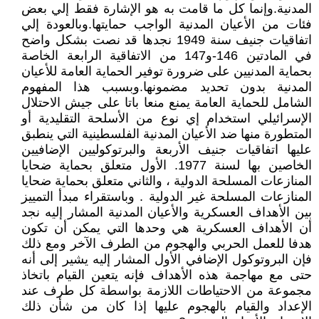
المدنية.وإنما كل ما قامت به هو الإشارة فقط إلي بعض
فئات من الأعيان المدنية الواجب حمايتها.وبالعودة إلي
اتفاقيات جنيف سنة 1949 نجدها قد نصت بشكل واضح
في المادتين 146-و147 من الاتفاقية الرابعة الخاصة
بحماية المدنيين على ضرورة توفير الحماية العامة للأعيان
المدنية بدون تحديد مضمونها.وبسبب هذا المفهوم
الشامل للحماية العامة يمنع منعا باتا على جيش الاحتلال
الإسرائيلي استخدام إي نوع من الأسلحة التقليدية أو
المتطورة منها ضد الأعيان المدنية الفلسطينية التي ينطبق
عليها اتفاقيات جنيف الأربعة والبرتوكوليين الإضافيين
الخاصين بها لسنة 1977. الأول متعلق بحماية ضحايا
المنازعات المسلحة الدولية ، والثاني متعلق بحماية ضحايا
المنازعات المسلحة غير الدولية . وباستقراء مبدأ التمييز
بين الأهداف العسكرية والأعيان المدنية المشار إليه نجد
أن الأهداف العسكرية هي وحدها التي يمكن أن تكون
هدفا للعمل الحربي والهجوم من الطرف الآخر ومع ذلك
فإن البروتوكول الإضافي الأول المشار إليه يشير إلى أنه
حتى مع مهاجمة هذه الأهداف فإنه يتعين القيام باتخاذ
مجموعة من الاحتياطات اللازمة بواسطة كل طرف عند
الإعداد والقيام بالهجوم عليها إذا كان من شأن ذلك