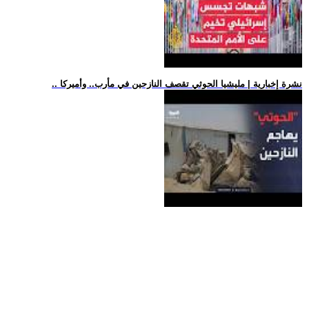
.. نشرة إخبارية | مليشيا الحوثي تقصف النازحين في مأرب.. وأميركا