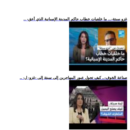
.. -غزو سبتة-... ما خلفيات خطاب حاكم المدينة الإسبانية الذي أعق
.. -صناعة الخوف-.. كيف تحول عبور المهاجرين إلى سبتة إلى -غزو- ل