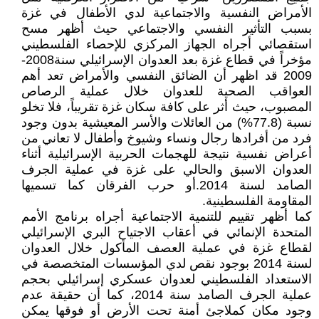
الأمراض النفسية والاجتماعية لدي الأطفال في غزة
بسبب التأثير النفسي والاجتماعي حيث أظهر مسح
استقصائي أجراه الجهاز المركزي للإحصاء الفلسطيني
مؤخراً في قطاع غزة بعد العدوان الإسرائيلي سنة2008-
2009 قد اظهر أن الضائق النفسي والأمراض تعد أهم
العواقب الصحية للعدوان خلال عملية الرصاص
المصبوب، حيث أثر على كافة سكان غزة تقريباً، فلا تخلو
نسبة (77.8%) من العائلات والأسر المعيشية بدون وجود
فرد من أفرادها رجال ونساء وشيوخ وأطفال لا تعاني من
أعراض نفسية نتيجة للهجمات الحربية الإسرائيلية أثناء
العدوان الاسبق والحالي على غزة في عملية الجرف
الصامد لسنة 2014.أو حرب الفرقان كما تسميها
المقاومة الفلسطينية.
كما أظهر تقييم للتنمية الاجتماعية أجراه برنامج الأمم
المتحدة الإنمائي في أعقاب الاجتياح البري الإسرائيلي
لقطاع غزة في عملية العصف المأكول خلال العدوان
لسنة 2014 بوجود نقص لدي المؤسسات المتخصصة في
الاستعداد الفلسطيني لعدوان عسكري إسرائيلي بحجم
عملية الجرف الصامد سنة 2014، كما أن حقيقة عدم
وجود مكان كملاجئ أمنة تحت الأرض أو فوقها يمكن