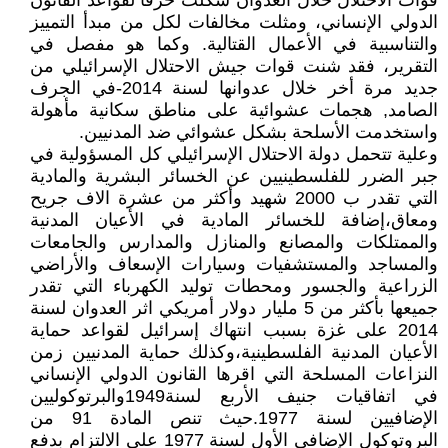
قوات الاحتلال خلال العدوان شكلت خرقاً لقواعد القانون
الدولي الإنساني، ومثلت مخالفات لكل من مبدأ التمييز
والتناسبية في الأعمال القتالية. وكما هو مفصل في
التقرير، فقد شنت قوات جيش الاحتلال الإسرائيلي من
جديد مرة أخر خلال عدوانها لسنة 2014-في الجرف
الصامد, هجمات عشوائية على مناطق سكانية مأهولة
واستخدمت الأسلحة بشكل عشوائي ضد المدنيين.
وعلية تتحمل دولة الاحتلال الإسرائيلي كل المسؤولية في
جبر الضرر للفلسطينيين عن الخسائر البشرية والمادية
التي تقدر ب 2000 شهيد وأكثر من عشرة الاف جريح
ومعاق،إضافة للخسائر المادية في الأعيان المدنية
والممتلكات والمصانع والمنازل والمدارس والجامعات
والمساجد والمستشفيات وسيارات الإسعاف والأراضي
الزراعية والجسور ومحطات توليد الكهرباء التي تقدر
جميعها بأكثر من 5 مليار دولار أمريكي اثر العدوان لسنة
2014 على غزة بسبب انتهاك إسرائيل لقواعد حماية
الأعيان المدنية الفلسطينية،وكذلك حماية المدنيين زمن
النزاعات المسلحة التي اقرها القانون الدولي الإنساني
في اتفاقيات جنيف الأربع لسنة1949والبرتوكوليين
الإضافيين لسنة 1977.حيث تنص المادة 91 من
البروتوكول الإضافي الأول لسنة 1977 على الالتزام بدفع