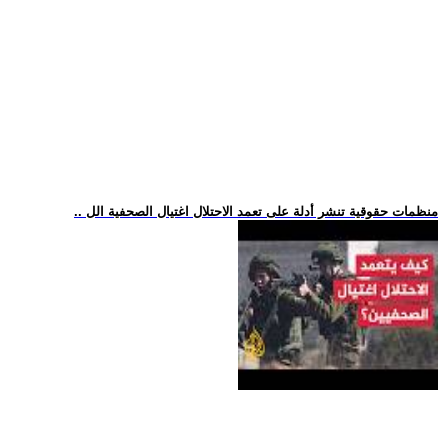
.. منظمات حقوقية تنشر أدلة على تعمد الاحتلال اغتيال الصحفية الل