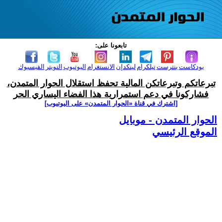
تابعونا على:
بودكاست
بنترست
تيلكرام
لينكدإن
الانستغرام
اليوتيوب
التويتر
الفيسبوك
تبرعاتكم وتبرعاتكن المالية تحفظ استقلال الحوار المتمدن،
فشاركونا في دعم استمرارية هذا الفضاء اليساري الحر
[اشترك في قناة ‫«الحوار المتمدن» على اليوتيوب]
الحوار المتمدن - موبايل
الموقع الرئيسي