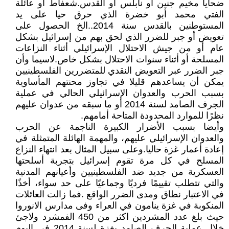
ضحايا مخيم جنين أو نابلس أو القدس.شعفاط أو عائلة
الفتي محمد أبو خضرة الذي حرق حيا على يد
المستوطنين بالقدس سنة 2014..الخ الحصول على
تعويض أو جبر للضرر الذي لحق بهم من إسرائيل بشكل
عام أو من جيش الاحتلال الإسرائيلي أثناء النزاعات
المسلحة أو أثناء سنوات الاحتلال بشكل خاص.لاسيما وأن
جبر الضرر عبر التعويض النقدي للمتضررين الفلسطينيين
يمكن أن يساعدهم قليلا في تجاوز محنتهم المأساوية
بسبب الحرب والعدوان الإسرائيلي الحالي في عملية
الجرف الصامد لسنة 2014 أو ما سبقه من عدوان عليهم
نظرًا للموارد المحدودة المتاحة أمامهم.
وأيضا بسبب الأضرار الكبيرة الناجمة عن الحرب
والعدوان الإسرائيلي عليهم، والمهمة الهائلة المتمثلة في
إعادة أعمار غزة حاليا.وعلى سبيل المثال بعد انتهاء النزاع
المسلح في كل مرة تقوم إسرائيل بتجربة أسلحتها
العسكرية من جديد ضد الفلسطينيين وأعيانهم المدنية
والتي تتطلب تقييمًا فرديًا وجماعيًا على حد سواء، أخذًا
في الاعتبار نطاق ومدى الضرر الواقع .فما زالت العائلات
المنكوبة في غزة ينامون في العراء وفى مدارس الانوروا
حيث بلغ عدد المشردين اكثر من 450 الفمشرد ولاجئ
خلال عملية الجرف الصامد بغزة لسنة 2014 فى اليوم