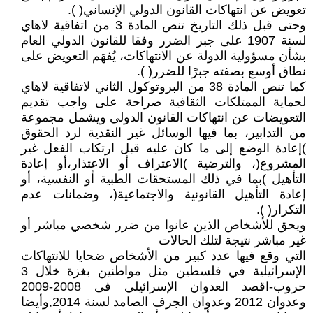
تعويض عن انتهاكات القانون الدولي الإنساني( ).
وحتى قبل ذلك التاريخ تنص المادة 3 من اتفاقية لاهاي
لسنة 1907 على جبر الضرر وفقا للقانون الدولي العام
بشأن مسؤولية الدولة عن الانتهاكات، يُفهَم التعويض على
نطاق أوسع بصفته جبرًا للضرر( ).
كما تنص المادة 38 من البروتوكول الثاني لاتفاقية لاهاي
لحماية الممتلكات الثقافية صراحة على واجب تقديم
التعويضات عن انتهاكات القانون الدولي ويشمل مجموعة
من التدابير، بما فيها الوسائل غير النقدية لرد الحقوق
)إعادة الوضع إلى ما كان عليه قبل ارتكاب الفعل غير
المشروع(، والترضية )الاعتراف أو الاعتذار،أو إعادة
التأهيل )بما في ذلك المستحقات الطبية أو النفسية، أو
إعادة التأهيل القانونية والاجتماعية(، وضمانات عدم
التكرار( ).
ويحق للأشخاص الذين عانوا من ضرر شخصي مباشر أو
غير مباشر نتيجة لتلك الحالات
التي وقع فيها عدد كبير من الأشخاص ضحايا للانتهاكات
الإسرائيلية في فلسطين مثل مواطنين بغزة خلال 3
حروب-اقصد العدوان الإسرائيلي فى 2008-2009
وعدوان 2012 وعدوان الجرف الصامد لسنة 2014,وأيضا