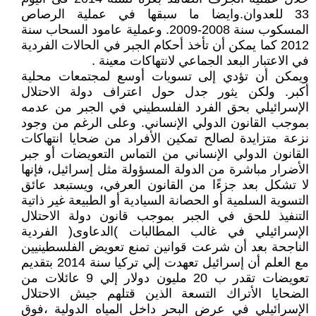
33 للعدوان.وايضا ما سبقها في عملية الرصاص
المسكوب سنة 2008-2009. وعملية عامود السحاب سنة
2012 كما يمكن أن تأخذ أحكام الجبر في الحالات الفردية
في الاعتبار البعد الجماعي لانتهاكات معينة .
ويمكن أن تؤدي إلى تسويات أوسع لمجتمعات محلية
أكبر. ولكن يثور جدل حول اعتراف دولة الاحتلال
الإسرائيلي بحق الفرد الفلسطيني في الجبر من عدمه
بموجب القانون الدولي الإنساني. وعلى الرغم من وجود
نزعة متزايدة لصالح تمكين الأفراد من ضحايا انتهاكات
القانون الدولي الإنساني من التماس التعويضات أو جبر
الأضرار مباشرة من الدولة المسؤولة مثل إسرائيل، فإنها
لا تشكل بعد جزءًا من القانون العرفي، ويستبعد عائق
التسوية السلمية أو الحصانة السيادية أو الطبيعة غير ذاتية
التنفيذ للحق في الجبر بموجب قانون دولة الاحتلال
الإسرائيلي في غالب المطالبات )الدعاوى( الفردية
الناجحة بعد أن شرعت قوانين تمنع تعويض الفلسطينيين
مع العلم أن إسرائيل تعهدت إلي تركيا سنة 2014 بتقديم
تعويضات تقدر ب 20 مليون دولار إلي 9 عائلات من
الضحايا الأتراك التسعة الذين قتلهم جيش الاحتلال
الإسرائيلي في عرض البحر داخل المياه الدولية ،فوق