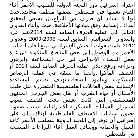
احترام إسرائيل دور اللجنة الدولية للصليب الأحمر أثناء
القيام بعملها في فلسطين بصفتها منظمة محايدة.حيث
أنها لا تساند أي طرف في النزاع،بل تسعي لتحقيق
أهداف إنسانية وفق مبادئها الأخلاقية. حيث وأثناء العدوان
الحالي في عملية الجرف الصامد لسنة 2014على غزة
والعدوان الإسرائيلي السابق لسنة 2008-2009 وعدوان
2012 قامت قوات الجيش الإسرائيلي بمنع لجان الصليب
الأحمر من الوصول إلي بعض المناطق المنكوبة في غزة
بفعل القصف الإجرامي في حي الشجاعية والزيتون
وخزاعة ورفح خلال عملية الجرف الصامد لسنة 2014 أو
العصف المأكول,وأيضا ما سبقه في عملية الرصاص
المسكوب وعامود السحاب.بهدف تقديم المساعدة
الإنسانية لبعض العائلات الفلسطينية المتضررة مثل حليب
الأطفال أو مياه الشرب أو نقل بعض الجرحى المدنيين
للمستشفي التي كانت تعيش تحت القصف بسبب
استمرار العمليات العسكرية الإسرائيلية بسبب صعوبة
وصول سيارات الإسعاف الفلسطينية لهناك،لذلك على
إسرائيل أن توفر إلي اللجنة الدولية للصليب الأحمر كافة
السبل والحماية ووسائل العمل أثناء النزاعات المسلحة
في فلسطين.