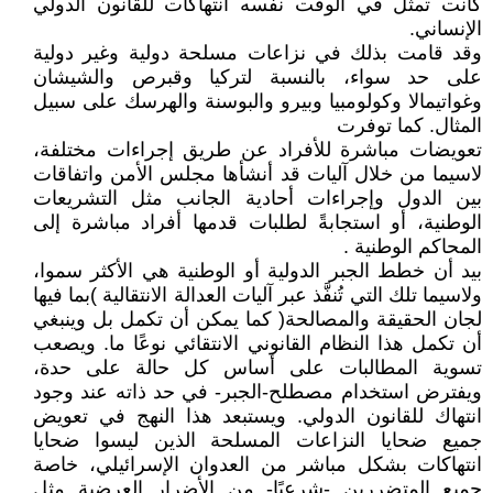
كانت تمثل في الوقت نفسه انتهاكات للقانون الدولي
الإنساني.
وقد قامت بذلك في نزاعات مسلحة دولية وغير دولية
على حد سواء، بالنسبة لتركيا وقبرص والشيشان
وغواتيمالا وكولومبيا وبيرو والبوسنة والهرسك على سبيل
المثال. كما توفرت
تعويضات مباشرة للأفراد عن طريق إجراءات مختلفة،
لاسيما من خلال آليات قد أنشأها مجلس الأمن واتفاقات
بين الدول وإجراءات أحادية الجانب مثل التشريعات
الوطنية، أو استجابةً لطلبات قدمها أفراد مباشرة إلى
المحاكم الوطنية .
بيد أن خطط الجبر الدولية أو الوطنية هي الأكثر سموا،
ولاسيما تلك التي تُنفَّذ عبر آليات العدالة الانتقالية )بما فيها
لجان الحقيقة والمصالحة( كما يمكن أن تكمل بل وينبغي
أن تكمل هذا النظام القانوني الانتقائي نوعًا ما. ويصعب
تسوية المطالبات على أساس كل حالة على حدة،
ويفترض استخدام مصطلح-الجبر- في حد ذاته عند وجود
انتهاك للقانون الدولي. ويستبعد هذا النهج في تعويض
جميع ضحايا النزاعات المسلحة الذين ليسوا ضحايا
انتهاكات بشكل مباشر من العدوان الإسرائيلي، خاصة
جميع المتضررين -شرعيًا- من الأضرار العرضية مثل