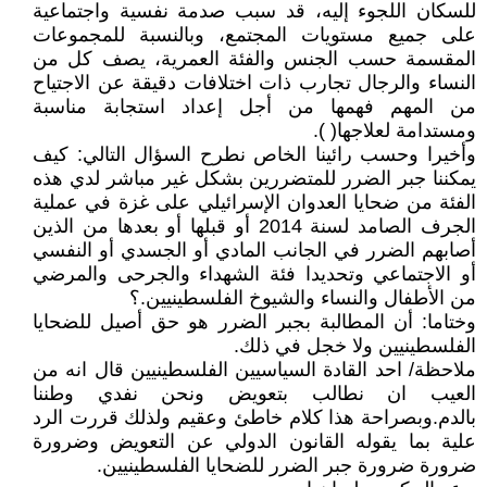
للسكان اللجوء إليه، قد سبب صدمة نفسية واجتماعية
على جميع مستويات المجتمع، وبالنسبة للمجموعات
المقسمة حسب الجنس والفئة العمرية، يصف كل من
النساء والرجال تجارب ذات اختلافات دقيقة عن الاجتياح
من المهم فهمها من أجل إعداد استجابة مناسبة
ومستدامة لعلاجها( ).
وأخيرا وحسب رائينا الخاص نطرح السؤال التالي: كيف
يمكننا جبر الضرر للمتضررين بشكل غير مباشر لدي هذه
الفئة من ضحايا العدوان الإسرائيلي على غزة في عملية
الجرف الصامد لسنة 2014 أو قبلها أو بعدها من الذين
أصابهم الضرر في الجانب المادي أو الجسدي أو النفسي
أو الاجتماعي وتحديدا فئة الشهداء والجرحى والمرضي
من الأطفال والنساء والشيوخ الفلسطينيين.؟
وختاما: أن المطالبة بجبر الضرر هو حق أصيل للضحايا
الفلسطينيين ولا خجل في ذلك.
ملاحظة/ احد القادة السياسيين الفلسطينيين قال انه من
العيب ان نطالب بتعويض ونحن نفدي وطننا
بالدم.وبصراحة هذا كلام خاطئ وعقيم ولذلك قررت الرد
علية بما يقوله القانون الدولي عن التعويض وضرورة
ضرورة ضرورة جبر الضرر للضحايا الفلسطينيين.