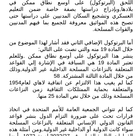
اللحق (البرتوكول) على أوسع نطاق ممكن في
بلادها,وبإدراج دراستها بصفة خاصة ضمن التعليم
العسكري وتشجيع السكان المدنيين على دراستها حتى
تصبح هذه المواثيق معروفة للجميع بما فيهم المدنيين
والقوات المسلحة.
أما البرتوكول الإضافي الثاني فقد أشار لهذا الموضوع من
خلال المادة 19 منه والتي نصت على التالي:
ينشر هذا البرتوكول على أوسع نطاق ممكن .وللعلم
تعتبر المادة 19 هي السباقة في الإشارة إلي القواعد
المتعلقة بالنزاعات المسلحة الداخلية غير الدولية,وذلك
من خلال المادة الثالثة المشتركة. 58
كما لم يغيب هذا الالتزام عن اتفاقية لاهاي لعام1954
والمتعلقة بحماية الممتلكات الثقافية زمن النزاعات
المسلحة وذلك من خلال نص المادة 25 منها.
كما لم تتواني الجمعية العامة للأمم المتحدة في اتخاذ
قرارات تحث على ضرورة التزام الدول بنشر قواعد
القانون الدولي الإنساني المتعلقة بالنزاعات المسلحة
سواء كانت الدولية أو الداخلية غير الدولية,ومن أمثلة هذه