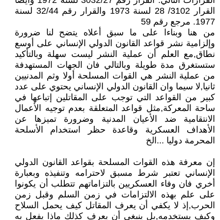
القرارات التالي: القرار رقم 3032/27 لسنة 1972 وأيضا
القرار 3102/ 28 لسنة 1973 والقرار رقم 32/44 لسنة
1977. مرجع رقم 59
من هنا وبناءا على ما سبق أعلاه يتضح لنا ضرورة
وإلزامية نشر قواعد القانون الدولي الإنساني على أوسع
نطاق,مع العلم أن عملية النشر ليست سهلة وبالتأكيد
ستستغرق مدة طويلة وبالتالي فان الجهات المستهدفة
من عملية النشر هي القوات المسلحة أولا وثم المدنيين
ثانيا,لا سيما وان القانون الدولي الإنساني يحتوي على عدد
كبير من القواعد التي توجب على المقاتلين إتباعها في
ساحة المعركة,مثل قواعد المتعلقة بعدم توجيه الأعمال
الانتقامية ضد الأعيان المدنية وضرورة تميزها عن
الأهداف العسكرية وقاعدة حظر استخدام الأسلحة
المحرمة دوليا ...الخ
إن معرفة هذه القوات المسلحة بقواعد القانون الدولي
الإنساني تعتبر شرط مسبق لاحترامه وتنفيذه وبعبارة
أخري فان وفاء العسكريين بالتزاماتهم تتطلب أن يكونوا
على علم بهذه الالتزامات في زمن السلم وقبل زمن
الحرب,إذ لا يكفي أن يعرف المقاتل كيف يحمل السلاح
وكيف يستخدمه,بل ينبغي أن يعرف كذلك ماذا يفعل به