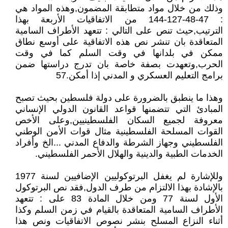
وذلك من خلال مواد متطابقة المضمون,وهذه المواد هي
: 47-48-127-144 من الاتفاقيات الأربعة بهذا
الترتيب,حيث تنص على التالي : تتعهد الأطراف السامية
المتعاقدة بان تنشر نص هذه الاتفاقية على أوسع نطاق
ممكن في بلدانها في وقت السلم كما في وقت
الحرب,وتعهدت بصفة خاصة بان تدرج دراستها ضمن
برامج التعليم العسكري و المدني إذا أمكن.57
وهذا ما ينطبق بالضرورة على دولة فلسطين بحيث تصبح
المبادئ التي تتضمنها قواعد القانون الدولي الإنساني
معروفة لجميع السكان الفلسطينيين,وعلى الأخص
القوات المسلحة الفلسطينية مثال قوات الأمن الوطني
الفلسطيني وجهاز الشرطة والدفاع المدني ...الخ وأفراد
الخدمات الطبية والدينية والهلال الأحمر الفلسطيني.
وللإشارة لم يغفل البرتوكوليين الإضافيين لسنة 1977
بالإشادة بهذا الالتزام من طرف الدول,فقد نص البرتوكول
الأول لسنة 77 ومن خلال المادة 83 على : تتعهد
الأطراف السامية المتعاقدة بالقيام في زمن السلم وكذا
أثناء النزاع المسلح بنشر نصوص الاتفاقيات ونص هذا