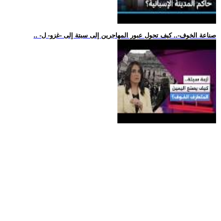
.. -صناعة الخوف-.. كيف تحول عبور المهاجرين إلى سبتة إلى -غزو- ل