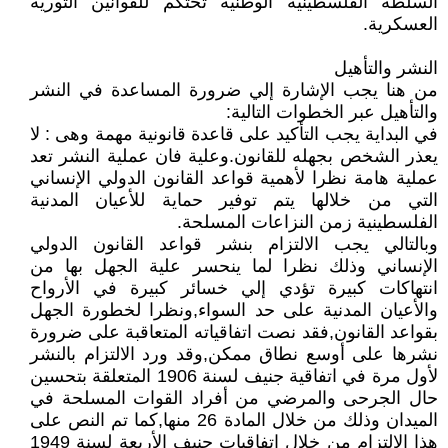
السلطة الفلسطينية الوطنية تحتكم للقوانين الثورية
العسكرية.
النشر والتأهيل
من هنا يجب الإشارة إلي ضرورة المساعدة في النشر
والتأهيل عبر الخطوات التالية:
في البداية يجب التأكيد على قاعدة قانونية مهمة وهى : لا
يعذر الشخص بجهله للقانون.وعلية فان عملية النشر تعد
عملية هامة نظرا لأهمية قواعد القانون الدولي الإنساني
التي من خلالها يتم توفير حماية للأعيان المدنية
الفلسطينية زمن النزاعات المسلحة.
وبالتالي يجب الالتزام بنشر قواعد القانون الدولي
الإنساني وذلك نظرا لما ينحسر علية الجهل بها من
انتهاكات كبيرة تؤدي إلي خسائر كبيرة في الأرواح
والأعيان المدنية على حد السواء,ونظرا لخطورة الجهل
بقواعد القانون,فقد نصت اتفاقياته المتعاقبة على ضرورة
نشرها على أوسع نطاق ممكن,وقد ورد الالتزام بالنشر
لأول مرة في اتفاقية جنيف لسنة 1906 المتعلقة بتحسين
حال الجرحى والمرضي من أفراد القوات المسلحة في
الميدان وذلك من خلال المادة 26 منها,كما تم النص على
هذا الالتزام من خلال اتفاقيات جنيف الأربعة لسنة 1949