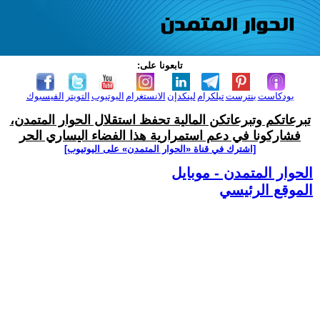
تابعونا على:
بودكاست
بنترست
تيلكرام
لينكدإن
الانستغرام
اليوتيوب
التويتر
الفيسبوك
تبرعاتكم وتبرعاتكن المالية تحفظ استقلال الحوار المتمدن،
فشاركونا في دعم استمرارية هذا الفضاء اليساري الحر
[اشترك في قناة ‫«الحوار المتمدن» على اليوتيوب]
الحوار المتمدن - موبايل
الموقع الرئيسي