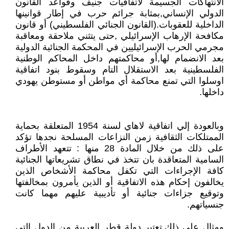
الانتهاكات الجسيمة لاتفاقيات جنيف وقواعد القانون
الدولي الإنساني,بمثابة جرائم حرب في إطار قوانينها
الداخلية للعقوبات.(القانون الجنائي الفلسطيني) أو قانون
مكافحة الإرهاب الإسرائيلي ,حتى يتثني ملاحقة ومعاقبة
مجرمي الحرب الإسرائيليين في المحكمة الجنائية الدولية
بعد الانضمام لها,أو محاكمتهم داخل المحاكم الوطنية
الفلسطينية بعد الاستقلال التام وسقوط بنود اتفاقية
اوسلوا التي تمنع محاكمة أي مواطن أو مستوطن يهودي
داخلها.
وبالعودة إلي اتفاقية لاهاي لسنة 1954 المتعلقة بحماية
الممتلكات الثقافية زمن النزاعات المسلحة نجدها تؤكد
على ذلك من خلال المادة 28 منها : تتعهد الأطراف
السامية المتعاقدة بان تتخذ في نطاق تشريعاتها الجنائية
كافة الإجراءات التي تكفل محاكمة الأشخاص الذين
يخالفون إحكام هذه الاتفاقية أو الذين يأمرون بمخالفتها
وتوقيع جزاءات جنائية أو تأديبية عليهم مهما كانت
جنسياتهم.
ومثال على ذلك,تعتبر دولة قطر العربية من الدول التي