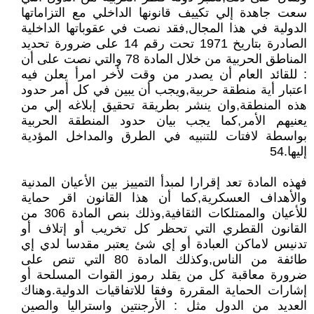
سعت جاهدة إلي تكييف قانونها الداخلي مع التزاماتها
الدولية في هذا المجال,فقد نصت في عقوباتها الداخلية
الصادرة بتاريخ 1971 تحت رقم 14 على ضرورة تحديد
المناطق الحربية من خلال المادة 78 والتي نصت على أن
: للقائد العام أن يصدر من وقت لأخر امرأ يعلن فيه
اعتبار أية منطقة حربية,ويجب أن يبين في كل أمر حدود
هذه المنطقة,وان ينشر بطريقة تحقيق إبلاغه إلي من
يعنيهم الأمر,كما يجب بيان حدود المنطقة الحربية
بواسطة لافتات للتنبيه في الطرق والمداخل المؤدية
إليها.54
فهذه المادة تعد إقرارا لمبدأ التمييز بين الأعيان المدنية
والأهداف العسكرية,كما أن هذا القانون اقر حماية
للأعيان والممتلكات الثقافية,وذلك بنص المادة 306 من
القانون القطري التي تحظر كل تخريب أو إتلاف أو
تدنيس لاماكن العبادة أو إي شئ يعتبر مقدسا لدي إي
طائفة من الناس,وكذلك المادة 80 التي تنص على
ضرورة معاقبة كل من يقلد رموز القوات المسلحة أو
إشارات الحماية المقررة وفقا للاتفاقيات الدولية.وهناك
العديد من الدول مثل : الأرجنتين واستراليا والصين