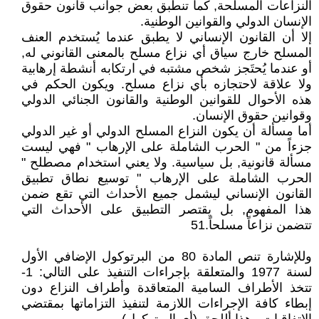
النزاعات المسلحة, كما تنطبق بعض جوانب قانون حقوق
الإنسان الدولي والقوانين الوطنية.
إلا أن القانون الإنساني لا يطبق عندما يُستخدم العنف
المسلح خارج سياق أي نزاع مسلح بالمعنى القانوني له,
أو عندما يُحتَجز شخص مشتبه في ارتكابه أنشطة إرهابية
ولا علاقة لاحتجازه بأي نزاع مسلح. ويكون الحكم في
هذه الأحوال للقوانين الوطنية والقانون الجنائي الدولي
وقوانين حقوق الإنسان.
أما مسألة أن يكون النزاع المسلح الدولي أو غير الدولي
جزءاً من " الحرب الشاملة على الإرهاب " فهي ليست
مسألة قانونية, بل سياسية. ولا يعني استخدام مصطلح "
الحرب الشاملة على الإرهاب " توسيع نطاق تطبيق
القانون الإنساني ليشمل جميع الأحداث التي تقع ضمن
هذا المفهوم, بل يقتصر التطبيق على الأحداث التي
تتضمن نزاعاً مسلحاً.51
وللإشارة تنص المادة 80 من البرتوكول الإضافي الأول
لسنة 1977 والمتعلقة بإجراءات التنفيذ على التالي: 1-
تتخذ الأطراف السامية المتعاقدة وأطراف النزاع دون
إبطاء كافة الإجراءات اللازمة لتنفيذ التزاماتها بمقتضي