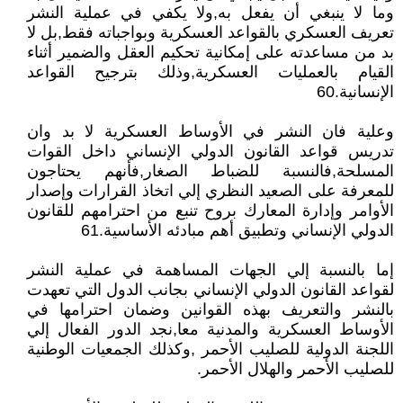
وما لا ينبغي أن يفعل به,ولا يكفي في عملية النشر
تعريف العسكري بالقواعد العسكرية وبواجباته فقط,بل لا
بد من مساعدته على إمكانية تحكيم العقل والضمير أثناء
القيام بالعمليات العسكرية,وذلك بترجيح القواعد
الإنسانية.60
وعلية فان النشر في الأوساط العسكرية لا بد وان
تدريس قواعد القانون الدولي الإنساني داخل القوات
المسلحة,فالنسبة للضباط الصغار,فأنهم يحتاجون
للمعرفة على الصعيد النظري إلي اتخاذ القرارات وإصدار
الأوامر وإدارة المعارك بروح تنبع من احترامهم للقانون
الدولي الإنساني وتطبيق أهم مبادئه الأساسية.61
إما بالنسبة إلي الجهات المساهمة في عملية النشر
لقواعد القانون الدولي الإنساني بجانب الدول التي تعهدت
بالنشر والتعريف بهذه القوانين وضمان احترامها في
الأوساط العسكرية والمدنية معا,نجد الدور الفعال إلي
اللجنة الدولية للصليب الأحمر ,وكذلك الجمعيات الوطنية
للصليب الأحمر والهلال الأحمر.