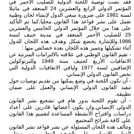
فقد نصت توصية اللجنة الدولية للصليب الأحمر في
المؤتمر الدولي الرابع والعشرين 24 المنعقد في مانيلا
لسنة 1981 على ضرورة سعي الدول لإنشاء لجان وطنية
تعمل على نشر قواعد هذا القانون محليا,كما تم التأكيد
على هذا من خلال المؤتمر الدولي الخامس والعشرين
25 للصليب الأحمر المنعقد في مدينة جنيف لسنة
1986.وللإشارة يخضع شكل وهدف هذه اللجان للدول
أثناء تشكيلها وتتميز هذه اللجان بعدة خصائص منها :
- تقيم القانون الوطني في علاقته بالالتزامات المترتبة عن
الاتفاقيات الأربع لجنيف سنة 1949 وللبرتوكولين
الإضافيين لسنة 1977 ولباقي الاتفاقيات الدولية التي
تخص القانون الدولي الإنساني.
- أن تكون اللجنة في وضع يمكنها من تقديم توصيات حول
تنفيذ القانون الدولي الإنساني والعمل على ضمان
تطبيقه.
- أن تقوم اللجنة بدور هام في تشجيع نشر القانون
الدولي الإنساني,وان يكون أعضائها قادرين على أعداد
دراسات واقتراح الأنشطة المساعدة لتعميم هذا القانون
على كافة شرائح المجتمع.
وتتألف هذه اللجان المسئولة عن نشر قواعد نشر القانون
الدولي الإنساني على الصعيد الوطني من ممثلي