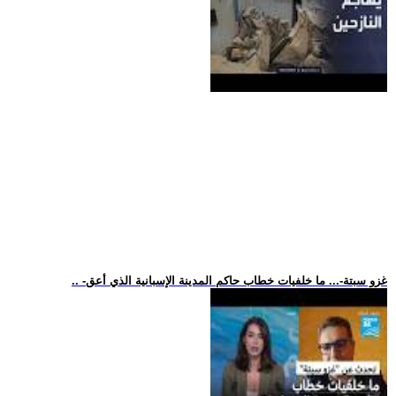
.. -غزو سبتة-... ما خلفيات خطاب حاكم المدينة الإسبانية الذي أعق