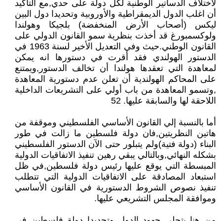
لاختلاف الدساتير الوطنية لكل دولة على حدي,مع التأكيد
أن اغلب الدول الديمقراطية والأوروبية وتحديدا دول البين
ليكس (أصحاب الأرض المنخفضة) بلجيكا وهولندا
ولوكسمبورغ قد أخذت بنظرية سمو القانون الدولي على
القانون الوطني.حيث وفي التعديل الأخير لسنة 1963 في
الدستور الهولندي فقد أقرت في دستورها انه يمكن
لمعاهدة التي تعقدها هولندا أن تخالف الدستور,ويمتنع
على المحاكم الهولندية أن تعلن عدم دستورية المعاهدة
,وتسمو المعاهدة من باب أولي على التشريعات الداخلية
اللاحقة لها والسابقة عليها. 52
أما بالنسبة إلي القانون الأساسي الفلسطيني وموقفة من
هاتين النظريتين,فان دولة فلسطين ما زالت في طور
البناء (دولة فتية)ولم يتبلور حتى الآن الدستور الفلسطيني
بشكله النهائي,وبالتالي يبقي رهين تنفيذ الاتفاقيات الدولية
المبسطة التي يوقع عليها رئيس دولة فلسطين,في ظل
استبعاد المصادقة على الاتفاقيات الدولية التي تتطلب
تنفيذ نصوص الشروط الدستورية في القانون الأساسي
وموافقة المجلس التشريعي عليها.
من هنا يتجلي جهود الدول وتحديدا دولة فلسطين في