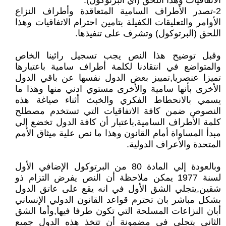
الاتفاقيات وهذا أللحق (أي البرتوكول).
2-تصدر الأطراف السامية المتعاقدة وأطراف النزاع
الأوامر والتعليقات الكفيلة بتامين احترام الاتفاقيات وهذا
اللحق (البرتوكول) وتشرف على تنفيذها.
وقبل توضيح هذا النص يجب تسجيل رائينا الخاص
والمتواضع في انتقادنا لكلمة أطراف سامية باعتبارها
تميزا عنصريا,تمييز بعض الدول نفسها عن باقي الدول
الأخرى بأنها سامية والأخرى مستوي ادني منها وهذا ما
يسمي بالانحطاط الفكري والخبث أثناء صياغة هذه
النصوص ضمن كافة الاتفاقيات التي تستخدم مصطلح
كلمة الأطراف السامية,باعتبار أن كافة الدول تخضع إلي
مبدأ المساواة أمام القانون وهذا ما نص علية ميثاق الأمم
المتحدة والأعراف الدولية.
وبالعودة إلي المادة 80 من البرتوكول الإضافي الأول
لسنة 1977 يمكن ملاحظة أن النص يفرض التزام ذو
شقين,يتجلي الشق الأول في انه يقع على عاتق الدول
بشكل مباشر بان تحترم قواعد القانون الدولي الإنساني
أبان النزاعات المسلحة التي تكون طرفا فيها,وأما الشق
الثاني يتجلي في مضمونة أن تتخذ هذه الدول جميع