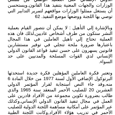
الوزارات والجهات المعنية بتنفيذ هذا القانون,ويستحسن
أن يستغل ممثلوا الوزارات مواقعهم لتمرير التدابير التي
توصي بها اللجنة ووضعها موضع التنفيذ. 62
وبالإشارة إلي التأهيل : لا يمكن أن نتصور القيام بعملية
النشر ستكون من طرف أشخاص عاديين,لذلك فان هذه
العملية تحتاج إلي تأهيل العاملين في هذا المجال
باعتبارها ضرورة ملحة تتجلي في توفير مستشارين
قانونين يسهرون على حسن تنفيذ قواعد القانون الدولي
الإنساني لدي القوات المسلحة والمدنيين على حد
السواء.
وتعتبر فكرة العاملين المؤهلين فكرة جديدة استحدثها
البرتوكول الإضافي الأول لسنة 1977 من خلال المادة 6
منه,وقد جاء النص استجابة لقرار المؤتمر الدولي
العشرين 20 للصليب الأحمر المنعقد سنة 1965 والذي
طالب بضرورة تكوين مجموعة من الأفراد قادرين على
العمل في مجال تنفيذ القانون الدولي الإنساني,وكذلك
عبر المؤتمر على أمكانية مساهمة اللجنة الدولية للصليب
الأحمر في تدريب هؤلاء الأفراد,وكانت اللجنة الطبية