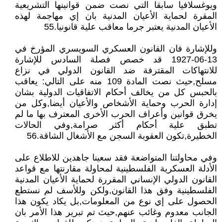
ويوغسلافيا سابقا التي نصت ضمن قوانينها التشريعية
المقرة لحماية الأعيان المدنية بان إي مهاجمة لهذه
الأعيان المدنية يعتبر جرما معاقب علية قانونيا.55
وللإشارة فان القانون العسكري السويسري المؤرخ في
13-06-1927 قد خصص فصلة السادس للإشارة
للانتهاكات المقترفة ضد القانون الدولي في نزاع
مسلح,حيث نصت المادة 109 منه على التالي: يعاقب
بالحبس كل من يخالف أحكام الاتفاقيات الدولية بشان
إدارة الحرب وحماية الأشخاص والأعيان أيضا,وكل من
يخرق قوانين وأعراف الحرب الأخرى المعترف بها ما لم
تطبق علية أحكام أكثر صرامة,وفي الحالات
الخطيرة,تكون العقوبة السجن مع الأشغال الشاقة.56
وفي محاولتنا المتواضعة فقد سعينا جاهدين للاطلاع على
الأدلة العسكرية الفلسطينية لمحاولة مقارنتها مع قواعد
القانون الدولي الإنساني المقررة لحماية الأعيان المدنية
الفلسطينية وفق هذا القانون,ولكن وللأسف لم نستطع
الحصول على إي نوع من المعلومات,بل يكاد يكون هذا
الجانب معدوم وغائب عنهم,حيث تم تبرير هذا الأمر بان