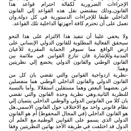
الإجراءات الضرورية لكفالة احترام قواعد هذا
القانون,وذلك بمقتضي نقل هذه القواعد إلي القانون
الداخلي طبقا للإجراءات الدستورية في كل دولة,وان
تعمل على أن تحترم كافة أجهزتها الداخلية تلك القواعد.
ولا يخفي علينا أن تنفيذ هذا الالتزام على هذا النحو
سيحقق الفعالية المطلوبة للقانون الدولي الإنساني على
ارض الواقع مما سيوفر الحماية المقررة للأعيان
المدنية.وللإشارة فان تنازع القوانين في ملائمة بين
القانون الوطني والقانون الدولي يخضع إلي نظريتين
وهما:
-نظرية ازدواجية القوانين والتي تقضي بان كل من
القانون الدولي والقانون الداخلي الوطني هما منفصلين
عن بعضهما البعض وهما مستقلين استقلالا ,وأما بالنسبة
للنظرية الثانية,وهي نظرية وحدة القانون والتي تقضي
بان كلا من القانونين الدولي والوطني الداخلي ينتميان إلي
نظام قانوني واحد مع الاختلاف حول القانون الاسمي,هل
هو القانون الداخلي (في المجال المحفوظ) أم هو القانون
الدولي الذي يسمو على القوانين الوطنية.مع العلم أن
الدول قد اختلفت في طريقة الأخذ بهاتين النظريتين وفقا