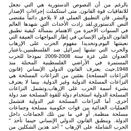
بالرغم من أن النصوص الدستورية هي التي تجعل
للاتفاقيات قوة القانون, متى استكملت إجراءات الإصدار
والنشر, فان التطبيق العملي قد لا يلاحق دائماً مقتضى
النص الدستوري,لقد زادت الأحداث التي شهدها العالم
في السنوات الأخيرة من الاهتمام بمسألة كيفية تطبيق
القانون الدولي الإنساني في إطار المواجهات العنيفة التي
نعيشها اليوم,وتحديدا مفهوم الحرب على الإرهاب
والحرب التي تشنها إسرائيل ضد الفلسطينيين,باعتبار
العدوان على غزة سنة 2008-2009 نموذجا للحرب
المستمرة في الأراضي الفلسطينية المحتلة منذ
1948,حيث يعترف القانون الدولي الإنساني (قانون
النزاعات المسلحة) بفئتين من النزاعات المسلحة هي
النزاعات المسلحة الدولية وغير الدولية. بينما لا يعترف
بشيء أسمة الحرب على الإرهاب,وتشمل النزاعات
المسلحة الدولية استخدام دولة للقوة المسلحة ضد دولة
أخرى. أما النزاعات المسلحة غير الدولية فتشمل
العمليات العدائية بين قوات حكومية مسلحة وجماعات
مسلحة منظمة, أو في ما بين تلك الجماعات داخل
الدولة. وينطبق القانون الدولي الإنساني حينما تأخذ "
الحرب الشاملة على الإرهاب " أحد هذين الشكلين من