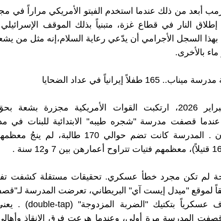
مب أبعد من ذلك عندما استخدم الفيتو الأمريكي مراراً في م
طلاق النار في قطاع غزة، متبنياً بذلك الموقف الإسرائيلي 
هذا السجل الأجرامي أن يدّعي رعاية السلام،إنه مثل من يشعل 
ماء بالأخرى.
‎في 28 فبراير 2026، ارتكبت القوات الأمريكية مجزرة بشعة 
، عندما قصفت مدرسة "شجره طيبه" الابتدائية للبنات في مد
جنوب إيران . المدرسة كانت تضم حوالي 170 طالبة، ل
بحة لم تكن مجرد خطأ عسكري. تحقيقات مستقلة كشفت تفا
اً لموقع "ميدل إيست آي" البريطاني، تعرضت المدرسة لـ"ق
أو ما يعرف عسكرياً بتكتيك "الضر
صفت المدرسة مرة أولى، وعندما هرعت فرق الإنقاذ وأهالي 