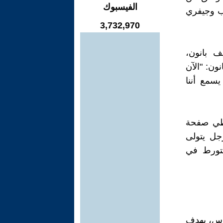
الفيسبوك
يدرالي في عام 2020 يتهم ترامب وجيفري
3,732,970
ف بانون،
201، كتب إبستين لبانون: "الآن
سمع أننا
"طي صفحة
جل يتولى
لتورط في
افوس، بهدف