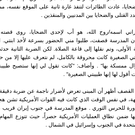
ضحايا، عادت الطائرات لتنفذ غارة ثانية على الموقع نفسه، مم
القتلى والضحايا بين المدنيين والمنقذين .
راني اسمه/روح الله، هو أب لإحدى الضحايا، روى قصته 
أن المدرسة قصفت، طلبوا مني الحضور بسرعة لأخذ ابنتي. ا
الأولى، وتم نقلها إلى قاعة الصلاة. لكن الضربة الثانية حد
 الصغيرة كانت محروقة بالكامل، لم نتعرف عليها إلا من حقي
ال ممسكة بها" . وأضاف: "كانت تقول لي إنها ستصبح طبيبة
ت أقول لها إنها طبيبتي الصغيرة" .
ة القصف أظهر أن المبنى تعرض لأضرار ناجمة عن ضربة دقيقة
هة، في نفس الوقت الذي كانت فيه القوات الأمريكية تشن ه
ورة للحرس الثوري . موقع المدرسة في جنوب إيران قريب
 ضمن نطاق العمليات الأمريكية حصراً، حيث تتوزع المهام 
لمتحدة في الجنوب وإسرائيل في الشمال .