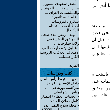
-
مصدر سعودي مسؤول:
ا أدى إلى
هناك تنسيق بين الحوثيين
والميليشيات العراق ...
-
علماء -ستانفورد-
يبتكرون فيروسات
المفجعة:
اصطناعية باستخدام
الذكاء ال ...
بنتي نجت
-
الهند.. ارتفاع عدد ضحايا
الصواعق الرعدية في
ثت قبل أن
ولاية جهارخاند ...
بتها التي
-
غالوزين: محاولات الغرب
لإضعاف العلاقات الروسية
 لتعالجني
الكازاخستانية ...
المزيد.....
كتب ودراسات
 باستخدام
-
حين استيقظ رأس المال
جمات على
داخل الإنسان .. قراءة
 من مضيق
ماركسية ثورية في ... /
رياض الشرايطي
عادة بين
-
ابجديات العطاء / انتصار
كامل جفلان الخشت
-
مجلة سلاح النقد، عدد
جوان-جويلية-اوت 2026 /