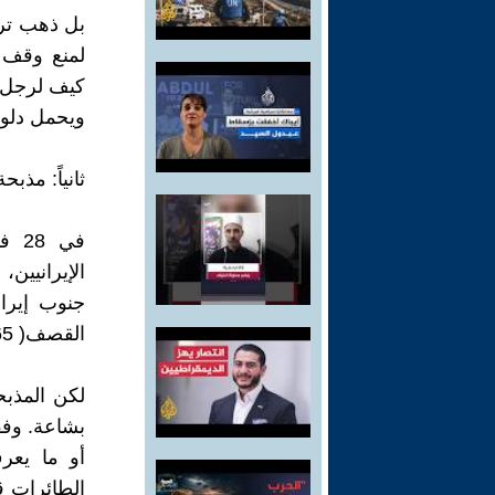
‎بل ذهب تر
لمنع وقف إ
كيف لرجل ب
ويحمل دلو 
الإيرانيين
القصف( 165 قتيلاً)، معظمهم فتيات تتراوح أعمارهن بين 7 و12 سنة .
‎لكن المذ
بشاعة. وفق
الطائرات ق