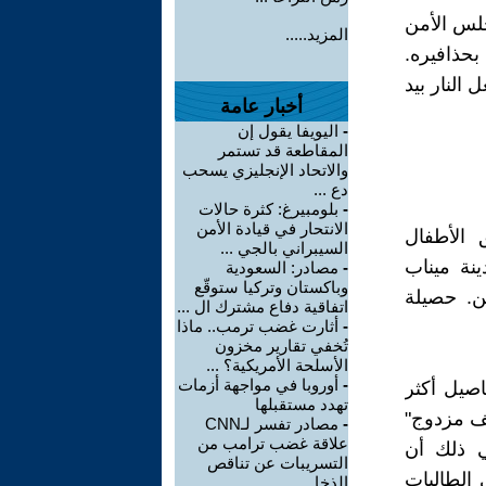
جلس الأمن
المزيد.....
بحذافيره.
النار بيد
أخبار عامة
-
اليويفا يقول إن
المقاطعة قد تستمر
والاتحاد الإنجليزي يسحب
دع ...
-
بلومبيرغ: كثرة حالات
الانتحار في قيادة الأمن
بحق الأطفال
السيبراني بالجي ...
ينة ميناب
-
مصادر: السعودية
وباكستان وتركيا ستوقّع
م ينجُ معظمهن. حصيلة
اتفاقية دفاع مشترك ال ...
-
أثارت غضب ترمب.. ماذا
تُخفي تقارير مخزون
الأسلحة الأمريكية؟ ...
-
أوروبا في مواجهة أزمات
صيل أكثر
تهدد مستقبلها
صف مزدوج"
-
مصادر تفسر لـCNN
علاقة غضب ترامب من
بة المزدوجة" (double-tap) . يعني ذلك أن
التسريبات عن تناقص
الطالبات
الذخا ...