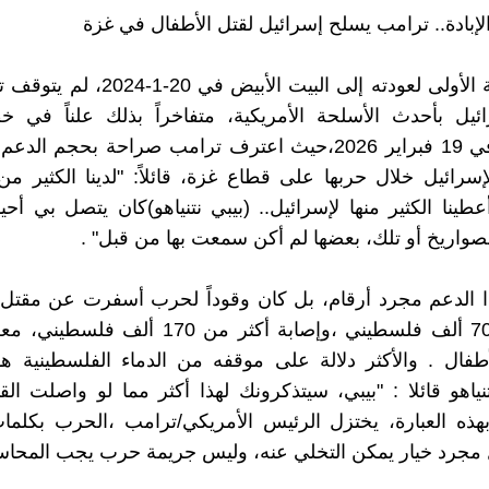
‎منذ اللحظة الأولى لعودته إلى البيت الأبي
ئيل بأحدث الأسلحة الأمريكية، متفاخراً بذلك علناً في خ
الكنيست في 19 فبراير 2026،حيث اعترف ترامب صراحة بحجم ا
إسرائيل خلال حربها على قطاع غزة، قائلاً: "لدينا الكثير من
طينا الكثير منها لإسرائيل.. (بيبي نتنياهو)كان يتصل بي أحيا
صواريخ أو تلك، بعضها لم أكن سمعت بها من قبل" .
ا الدعم مجرد أرقام، بل كان وقوداً لحرب أسفرت عن مقتل(
)أكثر من 70 ألف فلسطيني ،وإصابة أكثر من 170 
أطفال . والأكثر دلالة على موقفه من الدماء الفلسطينية 
تنياهو قائلا : "بيبي، سيتذكرونك لهذا أكثر مما لو واصلت الق
بهذه العبارة، يختزل الرئيس الأمريكي/ترامب ،الحرب بكلم
 مجرد خيار يمكن التخلي عنه، وليس جريمة حرب يجب المحاسب