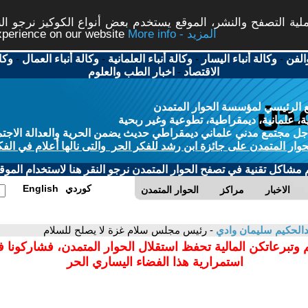
ة التصفح والنشر، الموقع يستخدم بعض أنواع الكوكيز نرجو النق
More info - المزيد
experience on our website
الفن
-
وكالة أنباء اليسار
-
وكالة أنباء العلمانية
-
وكالة أنباء العمال
-
وكا
الاقتصاد
-
اخبار الطب والعلوم
 الرئيسي لمؤسسة الحوار المتمدن
، علمانية، ديمقراطية، تطوعية وغير ربحية
ل مجتمع مدني علماني ديمقراطي حديث يضمن الحرية والعدالة الاجتم
حوار المتمدن على جائزة ابن رشد للفكر الحر والتى نالها أعلام في الفك
م مشاكل تقنية في تصفح الحوار المتمدن نرجو النقر هنا لاستخدام الموقع
كوردي
English
الاخبار
مراكز
الحوار المتمدن
الحكيم سليمان وادي
- رئيس مجلس سلام غزة لا يصلح للسلام
 وتبرعاتكن المالية تحفظ استقلال الحوار المتمدن، فشاركونا 
استمرارية هذا الفضاء اليساري الحر