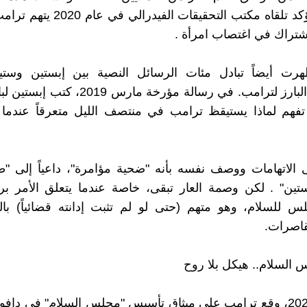
بلاغ غير مؤكد تلقاه مكتب التحقيقات الف
اشتراك في اغتصاب امرأة .
أظهرت أيضاً تبادل مئات الرسائل النصية بين إبستين وستي
المستشار البارز لترامب. في رسالة مؤرخة مارس 9
فهم لماذا يستيقظ ترامب في منتصف الليل متعرقاً عندما ي
ى الاتهامات ووصف نفسه بأنه "ضحية مؤامرة"، داعياً إلى 
تين" . لكن وصمة العار تبقى، خاصة عندما يتعلق الأمر بر
س للسلام، وهو متهم (حتى لو لم تثبت إدانته قضائياً) با
قاصرات.
‎في يناير 2026، وقع ترامب على ميثاق تأسيس "مجلس السلام" في د