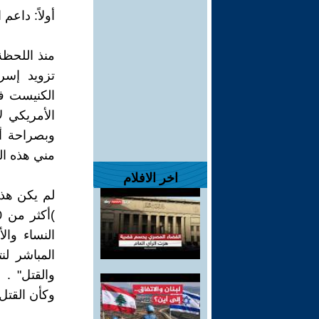
تزويد إسرا
الأمريكي ل
وبصراحة أع
مني هذه ال
اخر الافلام
‎لم يكن هذ
النساء وال
المباشر لن
والقتل" . 
وكأن القتل