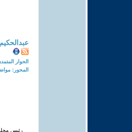
عبدالحكيم
الحوار المتمدن-العدد: 8644 - 26
المحور: مواض
رئيس مجلس