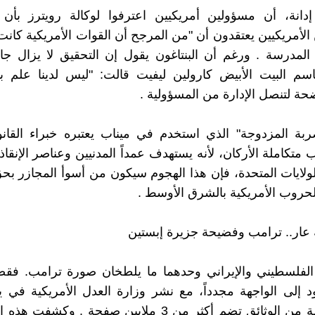
 إدانة، أن مسؤولين أمريكيين اعترفوا لوكالة رويترز بأن
الأمريكيين يعتقدون أن "من المرجح أن القوات الأمريكية كان
درسة . ورغم أن البنتاغون يقول إن التحقيق لا يزال جاريا
اسم البيت الأبيض كارولين ليفيت قالت: "ليس لدينا علم ب
حة لتنصل الإدارة من المسؤولية .
ضربة المزدوجة" الذي استخدم في ميناب يعتبره خبراء القان
تكاملة الأركان، لأنه يستهدف عمداً المدنيين وعناصر الإنقاذ .
ولايات المتحدة، فإن هذا الهجوم سيكون من أسوأ المجازر بحق
لحروب الأمريكية بالشرق الأوسط .
 الفلسطيني والإيراني وحدهما ما يلطخان صورة ترامب. فقض
دفعة ضخمة من الوثائق تضم أكثر من 3 ملايين صفحة . وكش