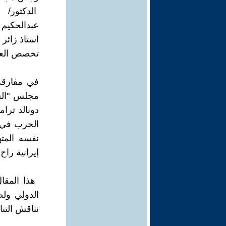
استاذ زائر
تخصص العلا
‎في مفارق
مجلس "السل
دونالد ترا
الحرب في غ
نفسه المت
إيرانية راح ضحيتها 165 طفلا
‎ هذا المق
الدولي ول
نناقش التن