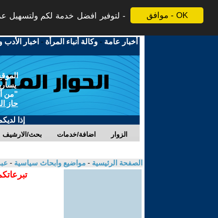
موافق - OK
لتوفير افضل خدمة لكم ولتسهيل عملي
أخبار عامة
-
وكالة أنباء المرأة
-
اخبار الأدب و
الموقع
يسارية
"من أج
حاز ال
إذا لديك
الزوار
اضافة/خدمات
بحث/الارشيف
الصفحة الرئيسية
-
مواضيع وابحاث سياسية
-
عبد
تبرعاتكم