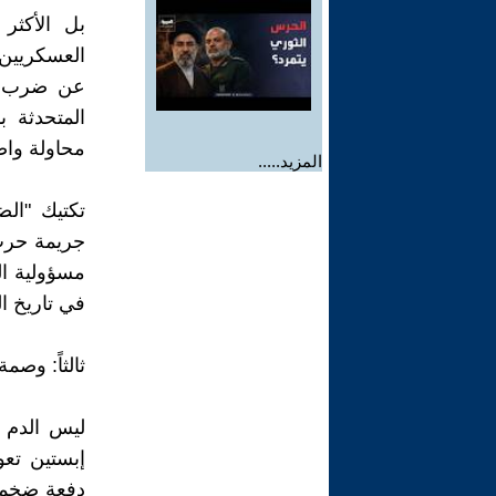
‎بل الأكثر
العسكريين 
عن ضرب الم
المتحدثة ب
محاولة واض
المزيد.....
‎تكتيك "ال
جريمة حرب م
مسؤولية ال
في تاريخ ا
‎ليس الدم