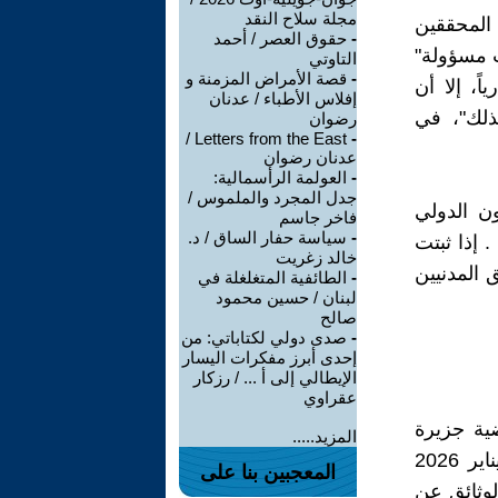
مجلة سلاح النقد
 المحققين
-
حقوق العصر / أحمد
ت مسؤولة"
التاوتي
-
قصة الأمراض المزمنة و
ً، إلا أن
إفلاس الأطباء / عدنان
ذلك"، في
رضوان
Letters from the East /
-
عدنان رضوان
-
العولمة الرأسمالية:
جدل المجرد والملموس /
ون الدولي
فاخر جاسم
-
سياسة حفار الساق / د.
 إذا ثبتت
خالد زغريت
 المدنيين
-
الطائفية المتغلغلة في
لبنان / حسين محمود
صالح
-
صدى دولي لكتاباتي: من
إحدى أبرز مفكرات اليسار
الإيطالي إلى أ ... / رزكار
عقراوي
ية جزيرة
المزيد.....
إبستين تعود إلى الواجهة مجدداً، مع نشر وزارة العدل الأمريكية في يناير 2026
المعجبين بنا على
فت هذه الوثائق عن