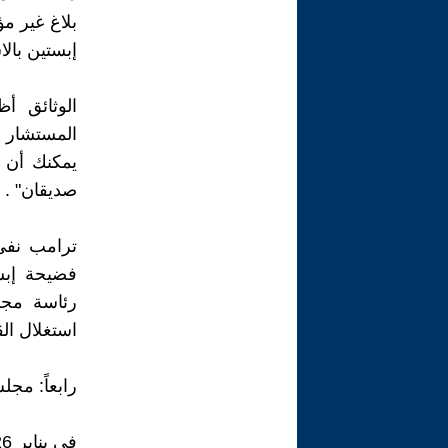
إبستين بال
‎الوثائق 
يمكنك أن ت
صديقان" .
‎ترامب نف
فضيحة إبس
رئاسة مجل
استغلال ال