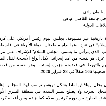
 في جامعة القاضي عياض
قات الدولية
ة تاريخية غير مسبوقة، يجلس اليوم رئيس أمريكي على ك
ام" في غزة، بينما يداه ملطختان بدماء الأبرياء في فلسطي
مب، الذي يترأس ما يسمى "مجلس السلام" للإشراف على مرحل
زة، هو نفسه من أمد إسرائيل بكل أنواع الأسلحة لقتل المد
هم بالتورط في فضيحة جزيرة إبستين، وهو نفسه من ق
ً في 28 فبراير 2026.
ال يحلل ويناقش لماذا يشكل ترؤس ترامب لهذا المجلس إهان
ضحايا الحرب ولا يصلح لنشر السلام في منطقة الشرق الأو
اقض الصارخ بين دوره كرئيس سلام كما يزعم،وبين أفعاله كر