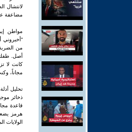
لانتشال ال
مضاعفة عدد 
‎مواطن إي
"أخبروني 
من الضربة 
أصل. طفلتي
كانت لا تز
مجاناً، وكن
‎تحليل أدل
ذخائر موج
قاعدة مجا
هرمز يضعها
الولايات ا