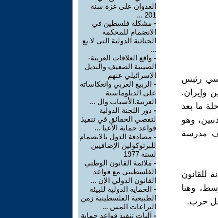
العدوان على غزة سنة
201 ...
-
مشكلة فلسطين في
الانضمام للمحكمة
الجنائية الدولية التي لا يع
...
-
واقع العلاقات العربية-
الصينية الضعيف والبديل
الإسرائيلي عنهم
رسي رئيس
-
الربيع العربي وانعكاساته
ن وإيران.
على الدبلوماسية
العربية.الأسباب وال ...
ة ما بعد
-
دور اللجنة الدولية
نيين، وهو
لتقصي الحقائق في تنفيذ
قواعد حماية الأعيا ...
صف مدرسة
-
مصادقة الدول بالانضمام
للبرتوكولين الإضافيين
لسنة 1977
-
ملائمة القانون الوطني
الفلسطيني مع قواعد
ة للقانون
القانون الدولي الإن ...
سط، وهنا
-
الحماية الدولية للبيئة
الطبيعية الفلسطينية زمن
جل حرب.
النزاعات المس ...
-
آليات تنفيذ قواعد حماية