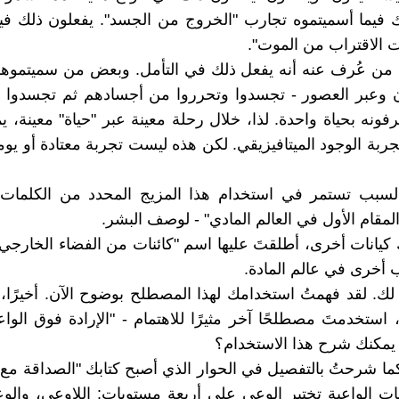
 فيما أسميتموه تجارب "الخروج من الجسد". يفعلون ذلك في
ات الاقتراب من الموت".
من عُرف عنه أنه يفعل ذلك في التأمل. وبعض من سميتموهم 
آن وعبر العصور - تجسدوا وتحرروا من أجسادهم ثم تجسدوا 
فونه بحياة واحدة. لذا، خلال رحلة معينة عبر "حياة" معينة، ي
ربة الوجود الميتافيزيقي. لكن هذه ليست تجربة معتادة أو يومي
السبب تستمر في استخدام هذا المزيج المحدد من الكلمات -
مقام الأول في العالم المادي" - لوصف البشر.
ك كيانات أخرى، أطلقتَ عليها اسم "كائنات من الفضاء الخارجي
أخرى في عالم المادة.
 لك. لقد فهمتُ استخدامك لهذا المصطلح بوضوح الآن. أخيرًا
 استخدمتَ مصطلحًا آخر مثيرًا للاهتمام - "الإرادة فوق الواع
يمكنك شرح هذا الاستخدام؟
كما شرحتُ بالتفصيل في الحوار الذي أصبح كتابك "الصداقة مع ا
نات الواعية تختبر الوعي على أربعة مستويات: اللاوعي، وال