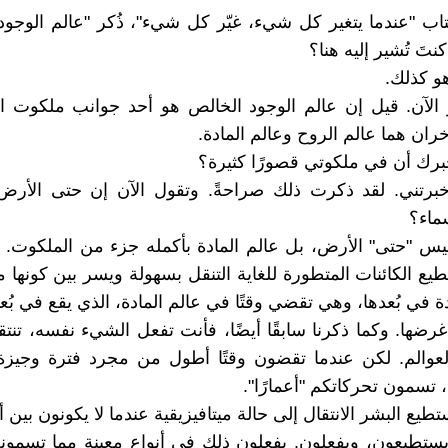
اب "عندما يتغير كل شيء، غيّر كل شيء"، ذُكر "عالم الوجود
نتَ تُشير إليه هنا؟
هو كذلك.
 الآن. قيل إن عالم الوجود الخالص هو أحد جوانب ملكوت الله
آخران هما عالم الروح وعالم المادة.
أخبرك أن في ملكوتي قصورًا كثيرة؟
أخبرتني. لقد ذكرت ذلك صراحةً. وتقول الآن إن حتى الأر
ماء؟
 ليس "حتى" الأرض، بل عالم المادة بأكمله جزء من الملكوت. 
طيع الكائنات المتطورة للغاية التنقل بسهولة ويسر بين كونها 
 في بُعدها، وهي تقضي وقتًا في عالم المادة، الذي يقع في بُع
رضها. وكما ذكرنا سابقًا أيضًا، فأنت تفعل الشيء نفسه، تنت
العوالم. لكن عندما تقضون وقتًا أطول من مجرد فترة وجيز
، تسمون تحركاتكم "أعمارًا".
طيع البشر الانتقال إلى حالة ميتافيزيقية عندما لا يكونون بين 
 يستطيعون، ويفعلون. يفعلون ذلك في أنواع معينة مما تسمونه "