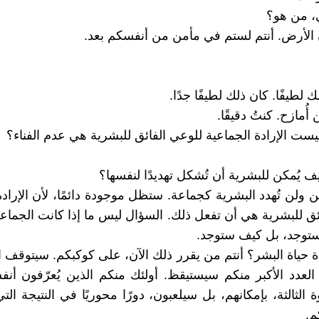
ي، من هو؟
 الأرض. أنتم لستم في مأمن من أنفسكم بعد.
ك لطيفًا. كان ذلك لطيفًا جدًا.
 أُمازح. كنتُ دقيقًا.
ليست الإرادة الجماعية للوعي الفائق للبشرية هي عدم الفناء؟
ف يُمكن للبشرية أن تُشكل تهديدًا لنفسها؟
مكن ولن تُهدد البشرية كجماعة. ستظل موجودة دائمًا، لأن الإراد
ئق للبشرية هي أن تفعل ذلك. السؤال ليس ما إذا كانت الجماع
ستوجد، بل كيف ستوجد.
 حياة البشر؟ أنتم من يقرر ذلك الآن، على كوكبكم. سيتوقف ا
 العدد الأكبر منكم سيستيقظ. أولئك منكم الذين يُعرّفون أنف
ة الثالثة، بإمكانهم، بل سيلعبون، دورًا محوريًا في النتيجة ا
م.