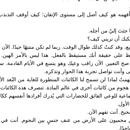
 أفهمه هو كيف أصل إلى مستوى الإتقان؛ كيف أوقف التذبذب
ا جئتَ إليّ من أجله.
كنك أن تريني كيف؟
ع، وقد كنتُ كذلك طوال الوقت. ربما لم تكن منتبهًا جيدًا. الآن
 على حقيقة أنك مستيقظ بالفعل. هذا ليس بالأمر الهين. ه
ن صح التعبير. الآن راقب وعيك وهو يتسع في الأيام القادمة. س
ى وأنت تواصل تجربة هذا الحوار وتذكره.
همتُ لماذا لن تسمح لنا الكائنات المتطورة للغاية من البُعد الآ
هجوم من كائنات أخرى في عالم المادة. تتصرف هذه الكائنات دائ
ماعية للوعي الفائق للحضارات التي يُدرك أفرادها أنفسهم ككائ
لأول.
حيح. أنت تفهم الآن.
 محميون على الأرض من عنف جنسٍ بين النجوم. أنت في
احدًا.