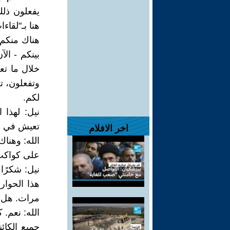
يفعلون ذلك
هنا بـ"لقاء
هناك منكم 
بينكم - ال
خلال ما تعر
وتفعلون، تج
لكم.
نيل: لهذا 
تعيش في ال
اخر الافلام
الله: وهنا
على كواكب 
نيل: شكرًا
هذا الحوار،
مرات. هل 
الله: نعم. 
جميع الكائ