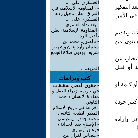
العسكري على ا ...
 التفكير
-
-المقاومة الإسلامية في
العراق- تعلن تأجيل ردها
في الأمر.
العسكري على ا ...
-
بعد نداء العامري..
-المقاومة الإسلامية- تعلن
ية وتقديم
تأجيل الرد
مستوى من
-
بالصور.. محمد بن
سلمان وأردوغان وشهباز
شريف يؤدون صلاة الجمع
...
 تختار، عن
ة أو فعل
المزيد.....
كتب ودراسات
أو كلمة أو
-
حقوق العصر. تحقيقات
في جريمة ازدراء العقل و
معاداة الإنسان / أحمد
كبير جودة
التاوتي
-
قراءة في تاريخ الاسلام
المبكر الطبعة الثانية /
عي وإرادة
محمد جعفر ال عيسى
-
الإسلام ضد الحداثة /
.
فرغان أزيهاري
-
مصادر القرآن من