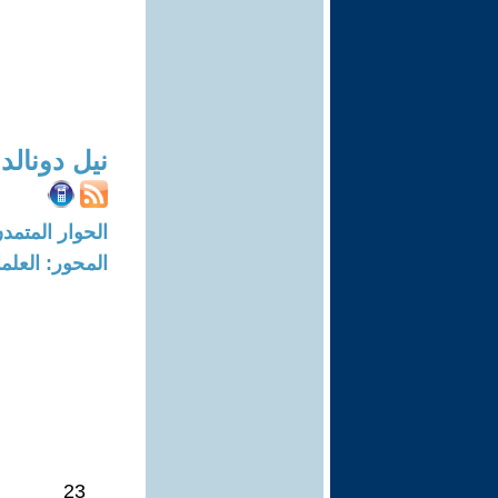
نيل دونالد
الحوار المتمدن-العدد: 8641 - 6
المحور: العلما
23