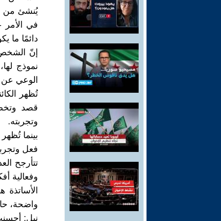
يُنشئ من 
في الأمر - 
دائمًا ما ي
إنّ الشخص 
نموذج لها
الوعي عن قص
تُظهر الكائ
قصد وتخطي
وتجربته.
بينما تُظهر
فعل وتجرب
تتأرجح العد
وفعالية أفك
الأساتذة ه
واضحة، حالة
نيل: أحسنتَ