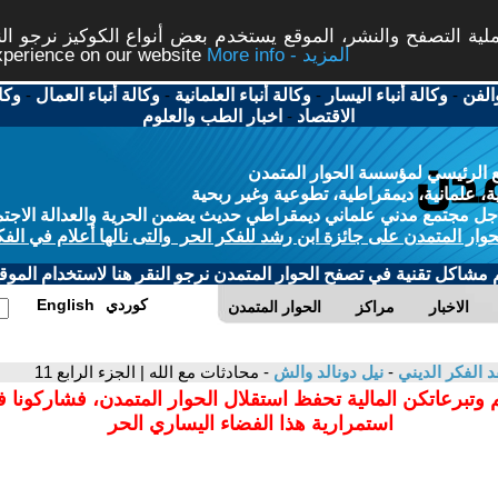
ة التصفح والنشر، الموقع يستخدم بعض أنواع الكوكيز نرجو النق
More info - المزيد
experience on our website
الفن
-
وكالة أنباء اليسار
-
وكالة أنباء العلمانية
-
وكالة أنباء العمال
-
وكا
الاقتصاد
-
اخبار الطب والعلوم
 الرئيسي لمؤسسة الحوار المتمدن
، علمانية، ديمقراطية، تطوعية وغير ربحية
ل مجتمع مدني علماني ديمقراطي حديث يضمن الحرية والعدالة الاجتم
حوار المتمدن على جائزة ابن رشد للفكر الحر والتى نالها أعلام في الفك
م مشاكل تقنية في تصفح الحوار المتمدن نرجو النقر هنا لاستخدام الموقع
كوردي
English
الاخبار
مراكز
الحوار المتمدن
د الفكر الديني
-
نيل دونالد والش
- محادثات مع الله | الجزء الرابع 11
 وتبرعاتكن المالية تحفظ استقلال الحوار المتمدن، فشاركونا 
استمرارية هذا الفضاء اليساري الحر