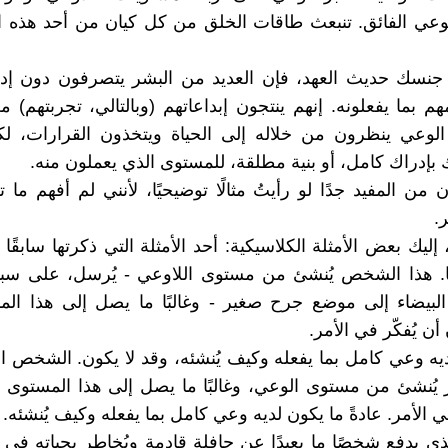
وعي الفائق. تنبعث طاقات الخلق من كل كيان من أحد هذه ا
ن جنسك حديث العهد، فإن العديد من البشر يتصرفون دون إد
مهم بما يفعلونه. إنهم ينتجون إبداعاتهم (وبالتالي، تجربتهم)
لوعي ينظرون من خلاله إلى الحياة ويتخذون القرارات، لكن
 بإدراك كامل، أو بنية مطلقة، للمستوى الذي يعملون منه.
 من المفيد جدًا لو رأيتُ مثالًا توضيحيًا، لأنني لم أفهم ما
ر.
، إليك بعض الأمثلة الكلاسيكية: أحد الأمثلة التي ذكرتها سابق
ًا. هذا الشخص يُنشئ من مستوى اللاوعي - يُرسل، على سبي
 البيضاء إلى موضع جرح صغير - وغالبًا ما يصل إلى هذا ا
ن يُفكّر في الأمر.
يه وعي كامل بما يفعله وكيف يُنشئه، وقد لا يكون. الشخص ا
 يُنشئ من مستوى الوعي، وغالبًا ما يصل إلى هذا المستوى
 في الأمر. عادةً ما يكون لديه وعي كامل بما يفعله وكيف يُنشئه.
 يدفع شخصًا ما بعيدًا عن حافلة قادمة ويُخاطر بحياته في