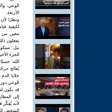
الوعي، وال
الأربعة.
ونظرًا لأ
لكيفية قيا
معين من ا
يفعلون ذلك
نيل: سيكون
الجزء الأخي
الله: حسنًا
يُعالج جرح
خلايا الدم
الوعي دون أ
قد يكون لد
إلى المطار
لأنه يُفكّر
الشخص الذي