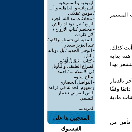
اليهودية و المسيحية
السريانية و الجاهلية و أ ...
/ مؤمن عقلاني
 المستمر
-
محادثات مع الله الجزء
الرابع / نيل دونالد والش
-
مختصر كتاب الأرواح /
آلان كاردك
-
الفقيه لي نتسناو براكتو /
عبد العزيز سعدي
 أنت كذلك.
-
الوحي الجديد / يل دونالد
ذه بداية
والش
-
كتاب : حَمَّالُ أَوْجُهٍ..
تشعر بهذا
الصراع الطبقي والتأويل
في الإسلام ... / احمد
صالح سلوم
خر بالدمار
-
التواصل الحضاري
ومفهوم الحداثة في قراءة
مًا وفقًا
النص القراني / عمار
نات مادية
التميمي
المزيد.....
المعجبين بنا على
 مأمن من
الفيسبوك