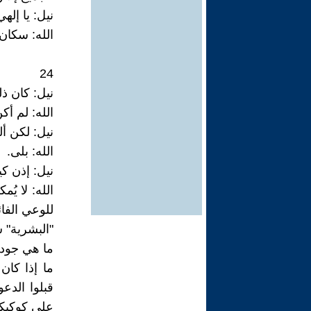
نيل: يا إله
الله: سكان
24
نيل: كان ذل
الله: لم أكن
نيل: لكن أ
الله: بلى.
نيل: إذن كي
الله: لا يُ
للوعي الفا
"البشرية" 
ما هي جودة
ما إذا كان
قبلوا الدعو
على كوكبك