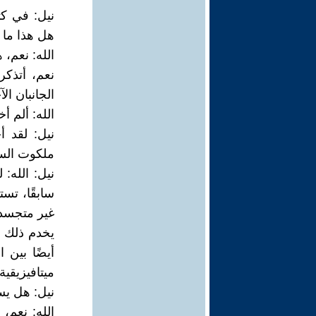
نيل: في كت
هل هذا ما ك
الله: نعم، 
نعم، أتذكر
الجانبان ال
الله: ألم 
نيل: لقد 
ملكوت الس
نيل: الله:
سابقًا، تست
غير متجسدة
يخدم ذلك غ
أيضًا بين 
ميتافيزيقية
نيل: هل يست
الله: نعم،