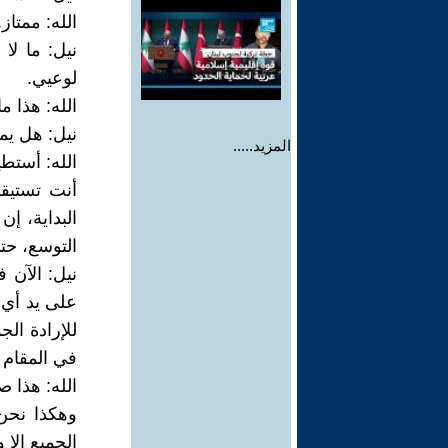
الله: ممتاز.
نيل: ما لا
لوعيي.
الله: هذا م
نيل: هل يم
المزيد.....
الله: أستطي
أنت تستيقظ
البداية، إ
التوسع، حت
نيل: الآن ف
على يد أي 
للإرادة الج
في المقام ا
الله: هذا ص
وهكذا نحن
الجميع إلا و