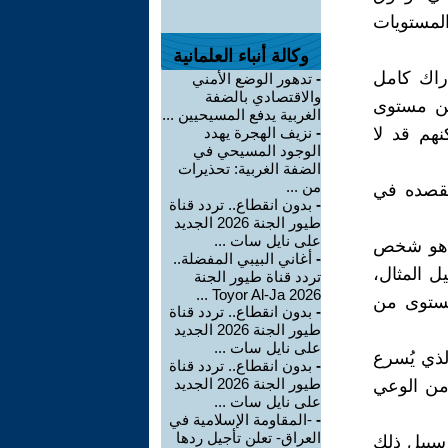
لمستويات
وكالة أنباء العلمانية
راك كامل
-
تدهور الوضع الأمني
والاقتصادي بالضفة
 من مستوى
الغربية يدفع المسيحيين ...
هم قد لا
-
نزيف الهجرة يهدد
الوجود المسيحي في
الضفة الغربية: تحذيرات
من ...
 تقصده في
-
بدون انقطاع.. تردد قناة
طيور الجنة 2026 الجديد
على نايل سات ...
ًا هو شخص
-
أغاني البيبي المفضلة..
ل المثال،
تردد قناة طيور الجنة
2026 Toyor Al-Ja ...
لمستوى من
-
بدون انقطاع.. تردد قناة
طيور الجنة 2026 الجديد
على نايل سات ...
لذي يُسرع
-
بدون انقطاع.. تردد قناة
طيور الجنة 2026 الجديد
 من الوعي
على نايل سات ...
-
-المقاومة الإسلامية في
العراق- تعلن تأجيل ردها
 سبيل ذلك