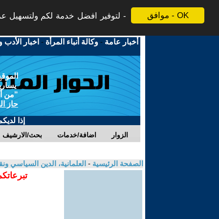
موافق - OK
لتوفير افضل خدمة لكم ولتسهيل عملي
أخبار عامة
-
وكالة أنباء المرأة
-
اخبار الأدب و
الموقع
يسارية
"من أج
حاز ال
إذا لديك
الزوار
اضافة/خدمات
بحث/الارشيف
الصفحة الرئيسية
-
العلمانية، الدين السياسي ونق
تبرعاتكم