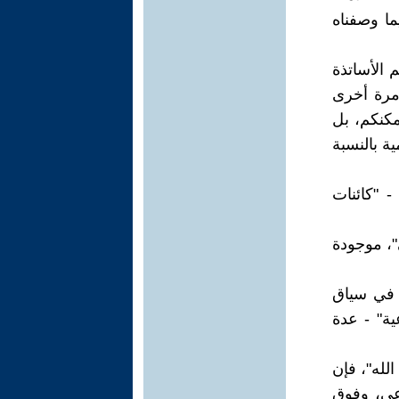
ما وصفناه
الأساتذة
مرة أخرى
مكنكم، بل
ة بالنسبة
 "كائنات
"، موجودة
، في سياق
ية" - عدة
لله"، فإن
وعي، وفوق