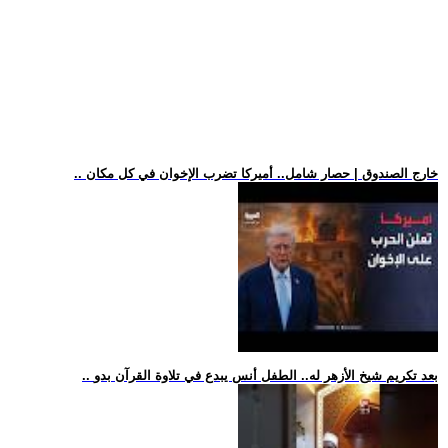
.. خارج الصندوق | حصار شامل.. أميركا تضرب الإخوان في كل مكان
.. بعد تكريم شيخ الأزهر له.. الطفل أنس يبدع في تلاوة القرآن بدو