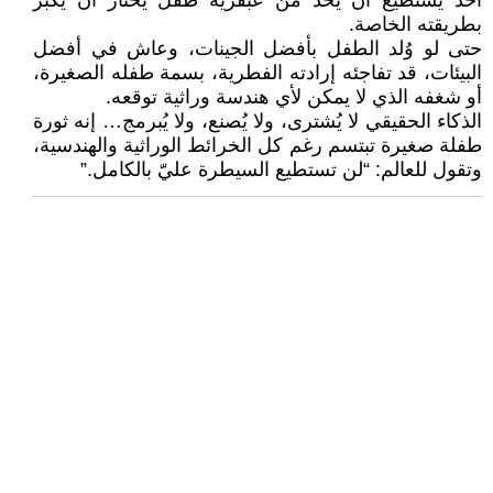
أحد يستطيع أن يحد من عبقرية طفل يختار أن يكبر
بطريقته الخاصة.
حتى لو وُلد الطفل بأفضل الجينات، وعاش في أفضل
البيئات، قد تفاجئه إرادته الفطرية، بسمة طفله الصغيرة،
أو شغفه الذي لا يمكن لأي هندسة وراثية توقعه.
الذكاء الحقيقي لا يُشترى، ولا يُصنع، ولا يُبرمج… إنه ثورة
طفلة صغيرة تبتسم رغم كل الخرائط الوراثية والهندسية،
وتقول للعالم: “لن تستطيع السيطرة عليّ بالكامل.”