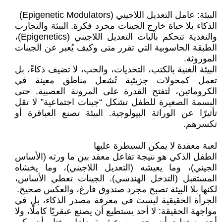
البيئة: عامل التعديل اللاجيني (Epigenetic Modulators)
الذكاء بلا حياة خارج الجينات مجرد فكرة. البيئة والتجارب
والتغذية تتحكم بآليات التعديل اللاجيني (Epigenetics)،
الطبقة الحاسوبية التي تقرر متى وكيف يُعبر عن الجينات
الموروثة.
البيئة الغنية بالكتب، التحديات، والحب، لا تضيف ذكاءً، بل
تعمل كمحولات جزيئية تُشعل مناطق معينة في
الكروماتين، لتفتح القدرة على المرونة العصبية. حتى
البسمة الصغيرة للطفل تشكل “جينات اجتماعية” لا تقل
تأثيرًا عن الوراثة البيولوجية. البيئة تصنع العباقرة أو
تكسرهم.
لعبة معقدة لا يمكن السيطرة عليها
الطفل الذكي هو نتيجة تفاعل معقد بين ما ورثه (الأساس
الجيني)، وما يعيشه (التعديل اللاجيني)، وما يخشاه
المستقبل (التدخل الهندسي). الجينات تعطي الأساس،
لكنها بلا البيئة تصبح مجرد صندوق فارغ، والعكس صحيح.
الجرأة الحقيقية ليست في معرفة مصدر الذكاء، بل في
مواجهة الحقيقة: لا أحد يستطيع أن يصنع عبقريًا كاملًا، ولا