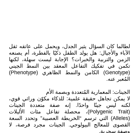
لطالما كان السؤال يثير الجدل، ويحمل على عاتقه ثقل
الآباء والأجيال: هل يولد الطفل ذكيًا بالفطرة، أم يصنعه
الزمن والتربية والخبرات؟ الإجابة ليست سهلة، لكنها
تكمن في تفكيك التفاعل المعقد بين النمط الجيني
(Genotype) الكامن والنمط الظاهري (Phenotype)
المُعبر عنه.
الجينات: المعمارية المُتعددة وبصمة الأم
لا يمكن تجاهل حقيقة علمية: للذكاء مكوّن وراثي قوي،
لكنه ليس جينًا واحدًا. إنه صفة متعددة الجينات
(Polygenic Trait)، محصلة تفاعل مئات الأليلات
(Alleles) التي ترسم “الخريطة العصبية” وتحدد السعة
القصوى للمعالج البيولوجي. الجينات مجرد فرصة، لا
وصفة سحرية.