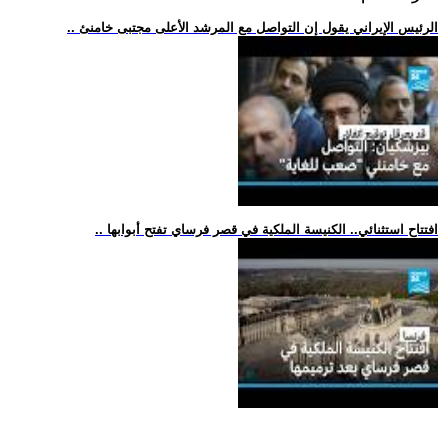
.. الرئيس الإيراني يقول إن التواصل مع المرشد الأعلى مجتبى خامنئ
.. افتتاح استثنائي.. الكنيسة الملكية في قصر فرساي تفتح أبوابها