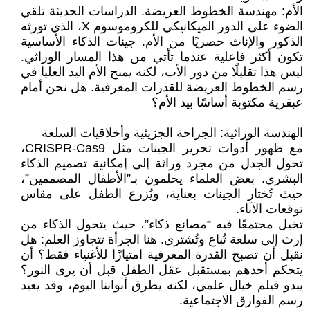
الأم: مهندسة الخطوط العريضة. الدراسات الحديثة تلقي
الضوء على الدور الميكانيكي للكروموسوم X، الذي تورثه
الذكور والإناث حصريًا من الأم. جينات الذكاء الأساسية
تكون أكثر فاعلية عندما تأتي من هذا المسار الوراثي.
ليس هذا تقليلًا من دور الأب، لكنه يمنح الأم اليد العليا في
رسم الخطوط العريضة للقدرات المعرفية. هل نحن أمام
عبقرية مكتوبة أساسًا بيد الأم؟
الهندسة الوراثية: الجراحة الجزيئية وأخلاقيات السلعة
مع ظهور أدوات تحرير الجينات مثل CRISPR-Cas9،
تحول الجدل من مجرد وراثة إلى إمكانية تصميم الذكاء
البشري. بعض العلماء يحلمون بـ”الأطفال المصممين”،
حيث تُختار الجينات بعناية، ويُزرع الطفل على مقاس
توقعات الآباء.
تخيل مجتمعًا فيه “مصانع ذكاء”، حيث يتحول الذكاء من
إرث إلى سلعة تُباع وتُشترى. هنا الجرأة تتجاوز العلم: هل
نقبل أن تصبح القدرة المعرفية امتيازًا للأغنياء فقط؟ أن
يتحكم أحدهم بمستقبل عقل الطفل قبل أن يرى النور؟
يبدو فيلم خيال علمي، لكنه يطرق أبوابنا اليوم، وقد يعيد
رسم الفوارق الاجتماعية.