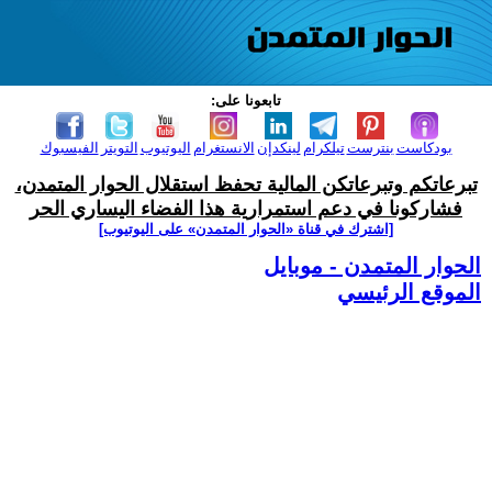
تابعونا على:
بودكاست
بنترست
تيلكرام
لينكدإن
الانستغرام
اليوتيوب
التويتر
الفيسبوك
تبرعاتكم وتبرعاتكن المالية تحفظ استقلال الحوار المتمدن،
فشاركونا في دعم استمرارية هذا الفضاء اليساري الحر
[اشترك في قناة ‫«الحوار المتمدن» على اليوتيوب]
الحوار المتمدن - موبايل
الموقع الرئيسي