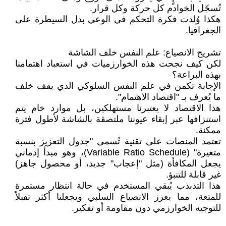
تُسجّل الخوادم كل حركة وكل قرار.
هكذا وُلدت فكرة التحكم في الوعي بدل السيطرة على
الجغرافيا.
تشريح الانصياع: علم النفس خلف الشاشة
لكن كيف نجحت هذه الخوارزميات في استعباد اهتمامنا
بهذه البراعة؟
الإجابة تكمن في علم النفس السلوكي الذي يقف خلف
ما يُعرف بـ "اقتصاد الاهتمام".
هذا الاقتصاد لا يعتبرنا مستهلكين، بل موارد خام يتم
استنزافها عبر إبقاء عيوننا ملتصقة بالشاشة لأطول فترة
ممكنة.
تعتمد المنصات على تقنية تُسمى "جدول التعزيز بنسبة
متغيرة" (Variable Ratio Schedule)، وهو مبدأ إدماني
يجعل المكافأة (مثل "إعجاب" جديد، أو محصول جاهز)
غير قابلة للتنبؤ.
هذا التذبذب يُبقي المستخدم في حالة انتظار مستمرة
للمتعة، مما يعزز الانصياع السلبي ويجعلنا أكثر تقبلاً
للتوجيه الخوارزمي دون مقاومة أو تفكير.