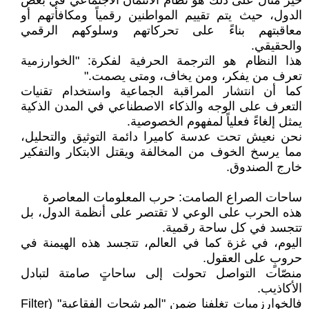
خير مثال على ذلك هو نظام الائتمان الاجتماعي في بعض
الدول، حيث يتم تقييم المواطنين رقمياً ومكافأتهم أو
معاقبتهم بناءً على تحركاتهم وسلوكهم الرقمي
والحقيقي.
هذا النظام هو الترجمة الحرفية لفكرة: "الخوارزمية
تعرف من يفكر، ومن يخاف، ومتى يصمت."
كما أن انتشار المراقبة الجماعية واستخدام تقنيات
التعرف على الوجه والذكاء الاصطناعي في المدن الذكية
يمثل إلغاءً فعلياً لمفهوم الخصوصية.
نحن نعيش تحت عدسة كاميرا دائمة التوثيق والتحليل،
مما يرسخ الخوف من المخالفة ويقتل الابتكار والتفكير
خارج الصندوق.
ساحات الصراع الصامت: حرب المعلومات المعاصرة
هذه الحرب على الوعي لا تقتصر على أنظمة الدول، بل
تتجسد في كل ساحة رقمية.
اليوم، في غزة كما في العالم، تتجسد هذه الهيمنة في
حروبٍ على العقول.
منصّات التواصل تحولت إلى ساحاتٍ صامتة لتبادل
الأكاذيب.
فالخوارزميات تغلفنا ضمن "المرشحات الفقاعية" (Filter