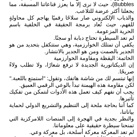
Bubbles)، حيث لا نرى إلا ما يعزز قناعاتنا المسبقة، مما
يجعلنا أكثر عرضة للتلاعب.
والذباب الإلكتروني صار سلاحًا رقميًا يهاجم كل محاولةٍ
للفهم، حيث تُعاد برمجة الحقيقة في الخلفية باسم
الحرية المزعومة.
لم تعد السيطرة تحتاج دبابة أو سجنًا.
يكفي أن تمتلك الخوارزمية، وهي ستتكفل بتحديد من هو
الجدير بالصمت ومن هو الجدير بالانتشار.
الخاتمة: اليقظة ومقاومة الخوارزمية
إن الديكتاتورية الجديدة لا ترفع شعارًا، ولا تطلب ولاءً
صريحًا.
إنها تبتسم لك من شاشة هاتفك، وتقول: "استمتع باللعبة."
لكن مقاومة هذه الهيمنة تبدأ بالوعي الرقمي العميق.
يجب أن نفهم كيف تعمل هذه الأدوات لنتمكن من تفكيك
تأثيرها.
كما أننا بحاجة ملحة إلى التنظيم والتشريع الدولي لحماية
بياناتنا،
والنظر بجدية في الهجرة إلى المنصات اللامركزية التي
تمنحنا سيطرة حقيقية على معلوماتنا.
لم تعد المعركة معركة أسلحة، بل معركة وعي.