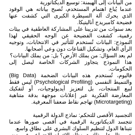
من البيانات إلى الهيمنة: توسيع الديكتاتورية
عندما يُباع اهتمام المستخدم، تُصبح بياناته هي الوقود
الذي يحرك آلة السيطرة الكبرى التي كشفت عنها
فضيحة كامبريدج أناليتيكا.
بعد سنوات من تدريبنا على المشاركة العاطفية في بيئات
رقمية، كشفت الفضيحة عن الوجه الحقيقي لهذا
النموذج: البيانات تُستخدم للتأثير في الانتخابات، وتوجيه
الرأي العام، وتشكيل القناعات دون وعي أصحابها.
لم يعد السؤال: من يملك الأرض؟ بل: من يملك البيانات؟
هذا النموذج يتجاوز الشركات الخاصة ليصل إلى
الحكومات.
فاليوم، تُستخدم هذه البيانات الضخمة (Big Data)
والتنميط النفسي (Psychological Profiling) ليس فقط
لبيع المنتجات، بل لتعزيز أيديولوجيات، أو لتفكيك
المعارضة الفكرية عبر إعلانات موجهة بدقة متناهية
(Microtargeting) تهاجم نقاط ضعفنا المعرفية.
التجسيد الأقصى للتحكم: نماذج الدولة الرقمية
تتجسد الديكتاتورية الرقمية في أقصى صورها عندما
تتبناها الدول لتنظيم السلوك البشري على نطاق واسع.