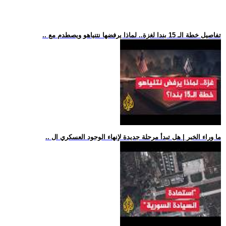
.. تفاصيل خطة الـ 15 بندا لغزة.. لماذا يرفضها نتنياهو ويصطدم مع
.. ما وراء الخبر | هل تبدأ مرحلة جديدة لإنهاء الوجود العسكري ال