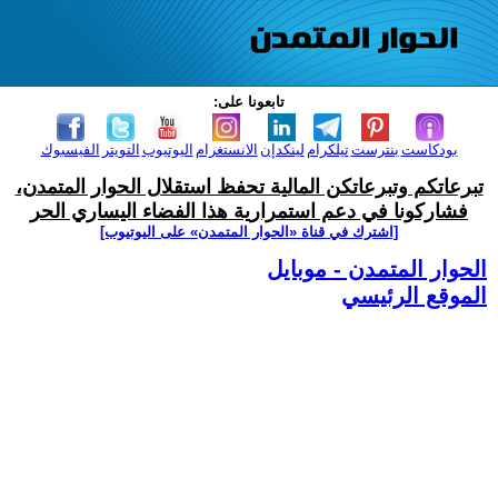
تابعونا على:
بودكاست
بنترست
تيلكرام
لينكدإن
الانستغرام
اليوتيوب
التويتر
الفيسبوك
تبرعاتكم وتبرعاتكن المالية تحفظ استقلال الحوار المتمدن،
فشاركونا في دعم استمرارية هذا الفضاء اليساري الحر
[اشترك في قناة ‫«الحوار المتمدن» على اليوتيوب]
الحوار المتمدن - موبايل
الموقع الرئيسي