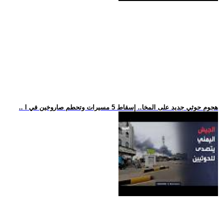
.. هجوم حوثي جديد على المخا.. إسقاط 5 مسيرات وتحطم صاروخين في ا