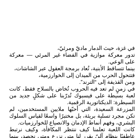
في غزة، حيث الدمار ماديّ ومرئيّ،
تدور معركة موازية في الفضاء غير المرئي — معركة
على الوعي.
بينما تتساقط الأبنية، تُعاد برمجة العقول عبر الشاشات،
فتتحول الحرب من الميدان إلى الخوارزمية،
ومن القذيفة إلى “الترند”.
في زمنٍ لم تعد فيه الحروب تُخاض بالسلاح فقط، كانت
لعبة بسيطة على فيسبوك تُدرّبنا على شكلٍ جديد من
السيطرة: الديكتاتورية الرقمية.
المزرعة السعيدة، التي أحبّها ملايين المستخدمين، لم
تكن مجرد تسلية بريئة، بل مختبرًا واسعًا لقياس السلوك
البشري، وفهم أنماط الإدمان والانصياع للخوارزميات.
كانت اللعبة تعلمنا كيف ننتظر المكافأة، وكيف نرتبط
عاطفيًا بنظامٍ آليّ يقرر لنا متى نزرع ومتى نحصد، بينما