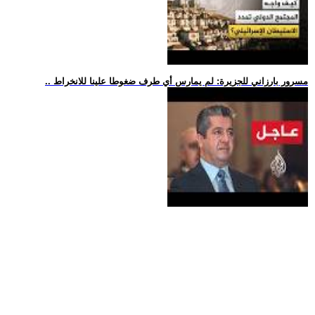
.. مسرور بارزاني للجزيرة: لم يمارس أي طرف ضغوطا علينا للانخراط