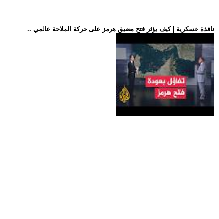
.. نافذة عسكرية | كيف يؤثر فتح مضيق هرمز على حركة الملاحة عالمي