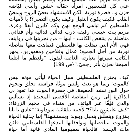
على كل فلسطين، امرأة حمّالة عشق وأسى فيّاضة
حزن و.. فطرة ثورية، لكن الاستشهاد يعضّ الروح ويمضّ
القلب فكيف يكون التقبل وكيف يكون التصبر؟! يا لأمهات
فلسطين كم تباهى الوجع بهن وكم كابرن أنفةً وعزة.
مريم بنت عيسى رفيقة درب فدائي فدائية وأم فدائي،
مناضلة لم ينتقص الكاتب - ابنها – من تجربتها في روايته،
فهي الأم التي تمثلت بها فلسطين فتماهت معها مناضلة
ثورية من أجل الجميع؛ عمال وفلاحين ومقهورين. يمهر
الكاتب سيرتها بعبارته الغاصة ليقول: "ولعِظَم ما ابتلينا
أصبحنا نحزن بأثر رجعيّ." {ص 199}
كيف يجترح الفلسطيني سبل الحياة ليأتي موته ليس
كالموت؛ ربما هو بعث وليس موتًا، فراشته تحلق وتحوم
حول النور تنشد الحقيقة. في حضرة الموت هذا تعود بي
الذاكرة إلى زمن انتفاضة الأقصى المجيدة إذ يسألني
والدي قلِقًا عبر الهاتف من منفاه في مخيم الزرقاء:
"كيف عايشين يابا؟!" لأجيبه بتلقائية سوداوية: "عادي يا بابا
بنتزوج وبنطّلّق بنحبل وبنولد وبنستشهد!" إنها جدلية الحياة
والموت بتناقضاتها وتوافقاتها ابتدعها الفلسطيني فلئن
مات الجسد "فالحياة بمفهومها المادي فانية أما حياة