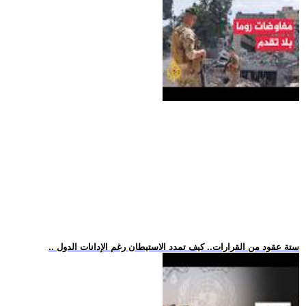
.. ستة عقود من القرارات.. كيف تمدد الاستيطان رغم الإدانات الدول