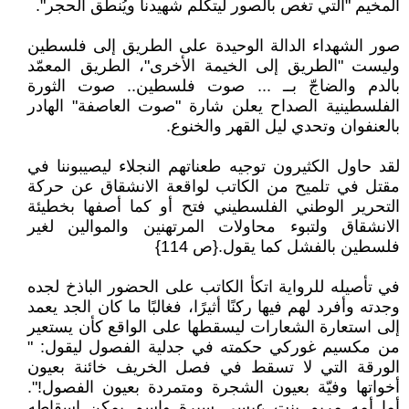
المخيم "التي تغص بالصور ليتكلم شهيدنا ويُنطق الحجر".
صور الشهداء الدالة الوحيدة على الطريق إلى فلسطين
وليست "الطريق إلى الخيمة الأخرى"، الطريق المعمّد
بالدم والضاجّ بــ ... صوت فلسطين.. صوت الثورة
الفلسطينية الصداح يعلن شارة "صوت العاصفة" الهادر
بالعنفوان وتحدي ليل القهر والخنوع.
لقد حاول الكثيرون توجيه طعناتهم النجلاء ليصيبوننا في
مقتل في تلميح من الكاتب لواقعة الانشقاق عن حركة
التحرير الوطني الفلسطيني فتح أو كما أصفها بخطيئة
الانشقاق ولتبوء محاولات المرتهنين والموالين لغير
فلسطين بالفشل كما يقول.{ص 114}
في تأصيله للرواية اتكأ الكاتب على الحضور الباذخ لجده
وجدته وأفرد لهم فيها ركنًا أثيرًا، فغالبًا ما كان الجد يعمد
إلى استعارة الشعارات ليسقطها على الواقع كأن يستعير
من مكسيم غوركي حكمته في جدلية الفصول ليقول: "
الورقة التي لا تسقط في فصل الخريف خائنة بعيون
أخواتها وفيّة بعيون الشجرة ومتمردة بعيون الفصول!".
أما أمه مريم بنت عيسى سيرة واسم يمكن إسقاطه