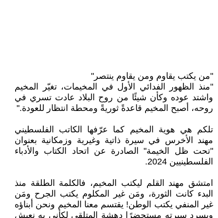
"من يكتب يقاوم ومن يقاوم ينتصر"
"منذ الظهور الفدائي الأول في المخيمات، تغيّر المخيم
واشتد عوده وكأن شيئًا من روح البلاد عادت تسري في
روحه، أصبح المخيم قاعدةً ثوريةً ومحطة انتظار للعودة."
تلكم هي هوية المخيم كما عرّفها الكاتب الفلسطيني
مهند الأخرس في سيرة ذاتية وغيرية وزمكانية بعنوان
"تحت ظل الخيمة" الصادرة عن اتحاد الكتاب والأدباء
الفلسطينيين 2024.
امتشق مهند القلم ليكتب المخيم، فالكلمة الطلقة منذ
البدء كانت الثورة، ومَن غير المكلوم يكتب الجرح ومَن
غير المنفي يكتب الوطن! يقتسم معنا المخيم ونحن أبناؤه
ويسرد سيرته مستحضرًا دهشة المتلقي لكأني به نعيش