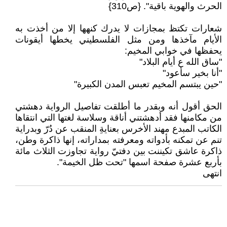
الحرث والهوية باقية". {ص310}
شعارات تكتظ بمجازات لا يدرك كنهها إلا من أخذت به
الأيام مآخذها ومن مثل الفلسطيني يخطها أيقونات
يحفظها في خوابي المخيم:
"ساق الله ع أيام البلاد"
"أنا بخير سأعود"
"حين يبتسم المخيم تعبس المدن الكبيرة"
الحق أقول أنه وبقدر ما أطلقت تفاصيل الرواية دهشتي
من مكامنها فقد أدهشتني أناقة وسلاسة لغتها التي انتقاها
الكاتب المبدع مهند الأخرس بعنايةِ المنقب عن دُرّ وبدراية
تنم عن تمكنه بأدواته ومعرفته بمداراته، إنها ذاكرة وطن،
ذاكرة عاشق تكيننت بين دفتيّ رواية تجاوزت الثلاث مائة
بأربع عشرة صفحة اسمها "تحت ظل الخيمة".
انتهى