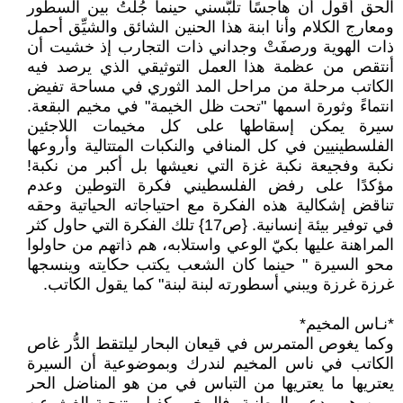
الحق أقول أن هاجسًا تلَبَّسني حينما جُلْتُ بين السطور
ومعارج الكلام وأنا ابنة هذا الحنين الشائق والشيِّق أحمل
ذات الهوية ورصفَتْ وجداني ذات التجارب إذ خشيت أن
أنتقص من عظمة هذا العمل التوثيقي الذي يرصد فيه
الكاتب مرحلة من مراحل المد الثوري في مساحة تفيض
انتماءً وثورة اسمها "تحت ظل الخيمة" في مخيم البقعة.
سيرة يمكن إسقاطها على كل مخيمات اللاجئين
الفلسطينيين في كل المنافي والنكبات المتتالية وأروعها
نكبة وفجيعة نكبة غزة التي نعيشها بل أكبر من نكبة!
مؤكدًا على رفض الفلسطيني فكرة التوطين وعدم
تناقض إشكالية هذه الفكرة مع احتياجاته الحياتية وحقه
في توفير بيئة إنسانية. {ص17} تلك الفكرة التي حاول كثر
المراهنة عليها بكيّ الوعي واستلابه، هم ذاتهم من حاولوا
محو السيرة " حينما كان الشعب يكتب حكايته وينسجها
غرزة غرزة ويبني أسطورته لبنة لبنة" كما يقول الكاتب.
*نـاس المخيم*
وكما يغوص المتمرس في قيعان البحار ليلتقط الدُّر غاص
الكاتب في ناس المخيم لندرك وبموضوعية أن السيرة
يعتريها ما يعتريها من التباس في من هو المناضل الحر