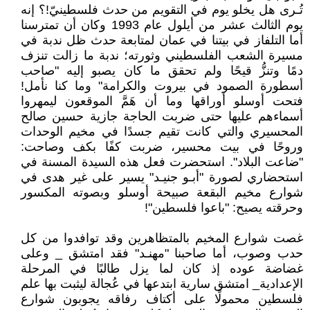
تُـرى هل يخلو يوم في التقويم من حدث فلسطينيّ!؟ إنه
يوم الثالث عشر من أيلول عام 1993 وكان أن تمترسنا
أما التلفاز في بيتنا في عمان لمتابعة حدث ظل ندبة في
مسيرة الشعب الفلسطيني وثورته؛ ندبة ما زالت تنزف
دمًا وتنزُّ قيحًا ولم تحقق ما كان يصبو إليه "صاحب
أسطورة الصمود في بيروت والكرامة" وما كنا نأمل!
فتحت أوسلو أوراقها وما أن هَمَّ الموقعون ليمهروا
أسماءهم عليها حتى ضربت الحاجة جازية حسين صالح
المحسيري والتي كانت تقيم جسدًا في مخيم الوحدات
وروحًا في بيت محسير، ضربت كفًا بكف وصاحت:
"ضاعت البلاد". استحضرت فعل هذه السيدة المسنة في
استحضاري لصورة "أبـو جنيـد" يسير على غير هدى في
شوارع مخيم البقعة صبيحة أوسلو وبصوته المكسور
وحرقته يصيح: "باعوا فلسطين"!
غصت شوارع المخيم بالمتظاهرين وقد توافدوا من كل
حدب وصوب، أما صاحبنا "مهنـد" فقد امتشق _ وعلى
غضاضة عوده إذ كان لما يزل طالبًا في المرحلة
الإعدادية_ امتشق سارية ابتدعها في عُجالة ليثبت بها علم
فلسطين محمولًا على أكتاف رفاقه يجوبون شوارع