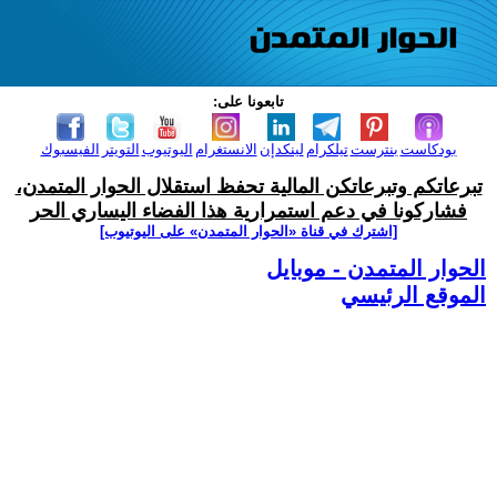
تابعونا على:
بودكاست
بنترست
تيلكرام
لينكدإن
الانستغرام
اليوتيوب
التويتر
الفيسبوك
تبرعاتكم وتبرعاتكن المالية تحفظ استقلال الحوار المتمدن،
فشاركونا في دعم استمرارية هذا الفضاء اليساري الحر
[اشترك في قناة ‫«الحوار المتمدن» على اليوتيوب]
الحوار المتمدن - موبايل
الموقع الرئيسي