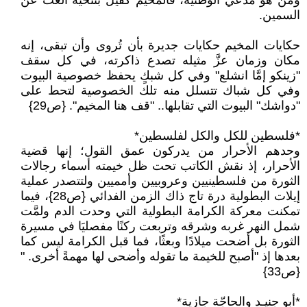
ومن هو مدعي الوطنية، فالمخيم كفيل بتنحية الغث عن
السمين.
حكايات المخيم حكايات جديرة بأن تُروى وأن تبقى، إنه
مكان وزمان عزَّ مثيله تصدع ذاكرته، في كل سقف
"زينكو إمَّا انشلع" وفي كل شبكٍ يحفظ خصوصية البيوت
وفي كل شباك تتسلل منه تلك الخصوصية لتحط على
"دواشك" البيوت التي تقابلها.. "قف هنا المخيم". {ص29}
*فلسطين للكل والكل لفلسطين*
وحدهم الأحرار من يدركون عمق القول؛ إنها قضية
الأحرار، إذ نقش الكاتب تحت ظل خيمته أسماء رجالات
الثورة من فلسطينيين وعروبيين وأمميين ولتتصدر عملية
إيلات البطولية درة تاج ذاك الزمن الفدائي {ص28}، فيما
تمكنت معركة الكرامة البطولية التي وحدت الدم ولمَّت
شمل النهر غربه وشرقه وتربعت ركنًا مفصليَا في مسيرة
الثورة بل أضحت ميلادًا وبعثًا، فما قبل الكرامة ليس كما
بعدها إذ "أصبح للخيمة ما تقوله وأضحى لها مهمةً أخرى. "
{ص33}
*أبو جنيـد والحاجّة جازية*