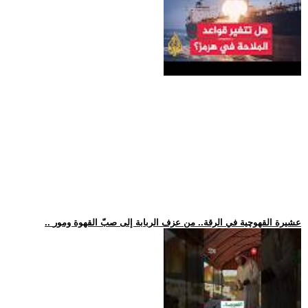
.. عشيرة القهوچية في الرقة.. من عزف الربابة إلى صبّ القهوة ومور