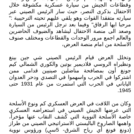
وقطاعات الجيش من سيارة عسكرية مكشوفة خلال
الاحتفال بذكرى النصر، حيث سار الرئيس الصيني عبر
سيارته متفقدا القوات وهو يلقي عليهم تحيته الترحيبية :"
مرحبا ايها الرفاق" وفيما بعد ترجل الرئيس من السيارة
وصعد الى منصة الاحتفال ليشاهد والضيوف الحاضرين
والعالم اجمع مرور الوحدات والقطاعات ومختلف صنوف
الاسلحة من امام منصة العرض،
وتخلل العرض قيام الرئيس الصيني شي جين بينغ
ونظيراه الروسي فلاديمير بوتين والكوري الشمالي كيم
جونغ أون بمصافحة مناضلين صينيين قدامى ممن
اشتركوا في الحرب واسهموا في التصدي ودحر العدوان
الياباني في الحرب التي استمرت من عام 1931 حتى
1945.
وكان من اللافت في العرض العسكري كم ونوع الأسلحة
التي عرضها الجيش الصيني في استعراضه العسكري
خاصة الأسلحة النووية التي كُشف النقاب عنها مؤخراً،
واهمها الصاروخ الباليستي الاستراتيجي الصيني من طراز
(دونغ فونغ أي رياح الشرق- 5سي) ورؤوس نووية