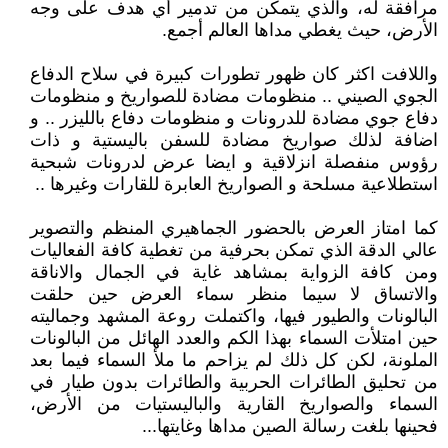
مرافقة له، والذي يتمكن من تدمير أي هدف على وجه
الأرض، حيث يغطي مداها العالم أجمع.
واللافت اكثر كان ظهور تطورات كبيرة في سلاح الدفاع
الجوي الصيني .. منظومات مضادة للصواريخ و منظومات
دفاع جوي مضادة للدرونات و منظومات دفاع بالليزر .. و
اضافة لذلك صواريخ مضادة للسفن باليستية و ذات
رؤوس منفصلة انزلاقية و ايضا عرض لدرونات شبحية
استطلاعية مسلحة و الصواريخ العابرة للقارات وغيرها ..
كما امتاز العرض بالحضور الجماهيري المنظم والتصوير
عالي الدقة الذي تمكن بحرفية من تغطية كافة الفعاليات
ومن كافة الزواية بمشاهد غاية في الجمال والاناقة
والاتساق لا سيما منظر سماء العرض حين حلقت
البالونات والطيور فيها، واكتملت روعة المشهد وجماليته
حين امتلأت السماء بهذا الكم والعدد الهائل من البالونات
الملونة، لكن كل ذلك لم يزاحم ما ملأ السماء فيما بعد
من تحليق الطائرات الحربية والطائرات بدون طيار في
السماء والصواريخ القارية والباليستيات من الأرض،
فحينها بلغت رسالة الصين مداها وغايتها...