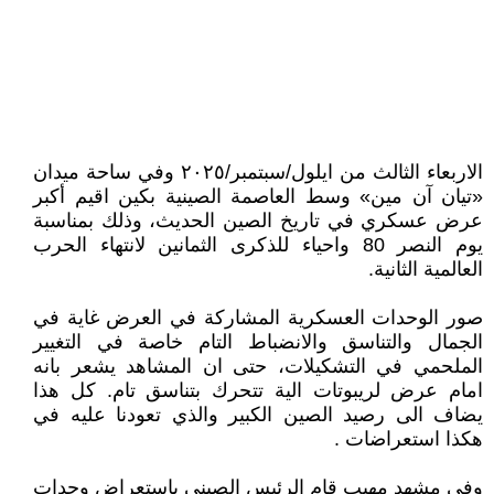
الاربعاء الثالث من ايلول/سبتمبر/٢٠٢٥ وفي ساحة ميدان
«تيان آن مين» وسط العاصمة الصينية بكين اقيم أكبر
عرض عسكري في تاريخ الصين الحديث، وذلك بمناسبة
يوم النصر 80 واحياء للذكرى الثمانين لانتهاء الحرب
العالمية الثانية.
صور الوحدات العسكرية المشاركة في العرض غاية في
الجمال والتناسق والانضباط التام خاصة في التغيير
الملحمي في التشكيلات، حتى ان المشاهد يشعر بانه
امام عرض لريبوتات الية تتحرك بتناسق تام. كل هذا
يضاف الى رصيد الصين الكبير والذي تعودنا عليه في
هكذا استعراضات .
وفي مشهد مهيب قام الرئيس الصيني باستعراض وحدات