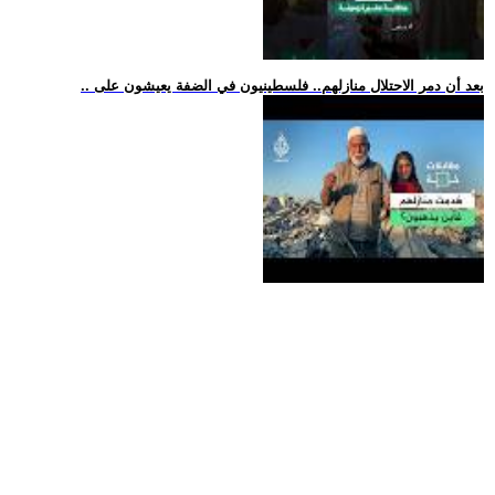
.. بعد أن دمر الاحتلال منازلهم.. فلسطينيون في الضفة يعيشون على