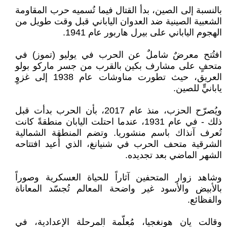
بالنسبة إلى الصين، بدأ القتال فيما تُسميه حرب المقاومة
الشعبية الصينية ضد العدوان الياباني قبل وقت طويل من
الهجوم الياباني على بيرل هاربور عام 1941.
افتُتح معرضٌ شاملٌ عن الحرب في يوليو (تموز) في
متحفٍ على مشارف بكين بالقرب من جسر ماركو بولو
العريق، حيث تطورت مناوشات عام 1938 إلى غزوٍ
يابانيٍّ للصين.
ويُصرّح الحزب، منذ عام 2017، بأن الحرب بدأت قبل
ذلك - في عام 1931، عندما احتلت اليابان منطقةً كانت
تُعرف آنذاك باسم منشوريا. وتضم المنطقة الشمالية
الشرقية متحف الحرب في شنيانغ، الذي أُعيد افتتاحه
الشهر الماضي بعد تجديده.
وشاهد زوار المتحفين آثاراً للحياة العسكرية وصوراً
بالأبيض والأسود غير واضحة المعالم تُجسّد المعاناة
والفظائع.
وقالت يان هونغجيا، مُعلّمة المرحلة الإعدادية، في