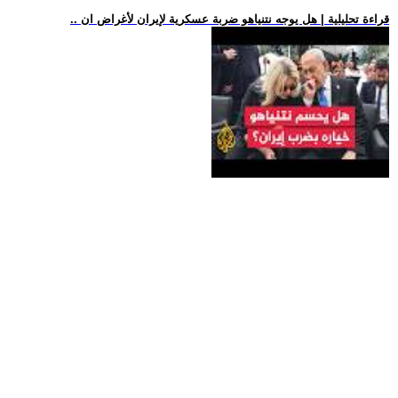
.. قراءة تحليلية | هل يوجه نتنياهو ضربة عسكرية لإيران لأغراض ان