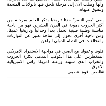
وأنها وصلت الآن إلى مرحلة تلحق فيها بالولايات المتحدة
وتتفوق عليها».
يبقى “يوم النصر” حدثا تاريخيا يذكر العالم بمرحلة من
أكثر الحروب دموية في القرن العشرين فهو من ناحية
مناسبة وطنية صينية تحمل بعدا وجدانيا وتاريخيا عميقا،
ومن ناحية أخرى تحول إلى ساحة تعبير عن التوازنات
والتحالفات في النظام الدولي الراهن.
قلوبنا وعقولنا مع الصين في مواجهة الاستفراد الامريكي
المتغطرس على هذا الكوكب المدمى بكثرة الحروب
والخراب الذي سببته ورعته امريكا راس الامبريالية
الاخرق.
#الصين_قوة_عظمى