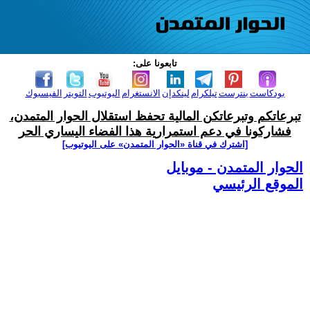
تابعونا على:
بودكاست
بنترست
تيلكرام
لينكدإن
الانستغرام
اليوتيوب
التويتر
الفيسبوك
تبرعاتكم وتبرعاتكن المالية تحفظ استقلال الحوار المتمدن،
فشاركونا في دعم استمرارية هذا الفضاء اليساري الحر
[اشترك في قناة ‫«الحوار المتمدن» على اليوتيوب]
الحوار المتمدن - موبايل
الموقع الرئيسي