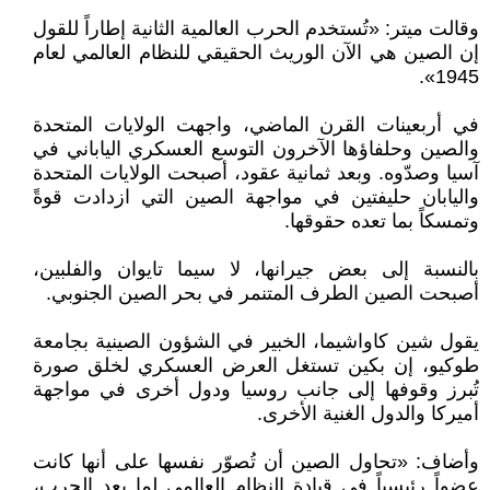
وقالت ميتر: «تُستخدم الحرب العالمية الثانية إطاراً للقول
إن الصين هي الآن الوريث الحقيقي للنظام العالمي لعام
1945».
في أربعينات القرن الماضي، واجهت الولايات المتحدة
والصين وحلفاؤها الآخرون التوسع العسكري الياباني في
آسيا وصدّوه. وبعد ثمانية عقود، أصبحت الولايات المتحدة
واليابان حليفتين في مواجهة الصين التي ازدادت قوةً
وتمسكاً بما تعده حقوقها.
بالنسبة إلى بعض جيرانها، لا سيما تايوان والفلبين،
أصبحت الصين الطرف المتنمر في بحر الصين الجنوبي.
يقول شين كاواشيما، الخبير في الشؤون الصينية بجامعة
طوكيو، إن بكين تستغل العرض العسكري لخلق صورة
تُبرز وقوفها إلى جانب روسيا ودول أخرى في مواجهة
أميركا والدول الغنية الأخرى.
وأضاف: «تحاول الصين أن تُصوّر نفسها على أنها كانت
عضواً رئيسياً في قيادة النظام العالمي لما بعد الحرب،