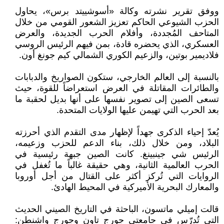
ووفق تقرير نشرته وكالة «أسوشييتد برس»، يحاول
الحزب الشيوعي الحاكم تعزيز الشعور القومي من خلال
المتاحف المُجددة، وأفلام الحرب الجديدة، والعرض
العسكري، الذي يحضره قادة، بمن فيهم الرئيس الروسي
فلاديمير بوتين، والزعيم الكوري الشمالي كيم جونغ أون.
بالنسبة إلى العالم الخارجي، ستكون الصواريخ والدبابات
والطائرات المقاتلة في العرض استعراضاً للقوة، حيث
تسعى الصين إلى تصوير نفسها على أنها بديل لحقبة ما
بعد الحرب التي تهيمن عليها الولايات المتحدة.
يُعدّ إحياء الذكرى جهداً لإظهار مدى التقدم الذي أحرزته
البلاد، ومن خلال ذلك، بناء الدعم للحزب وزعيمه،
الرئيس شي جينبينغ. كانت الصين جبهة رئيسية في
الحرب العالمية الثانية، وهي حقيقة غالباً ما تُغفل في
الروايات التي تُركز أكثر على القتال من أجل أوروبا
والمعارك البحرية الأميركية في المحيط الهادئ.
قالت إميلي ماتسون، الباحثة في التاريخ الصيني الحديث
التي تُدرّس في جامعتي جورج تاون وجورج واشنطن: