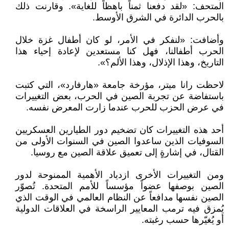
المتحف: «لقد دفعنا ثمناً باهظاً للغاية». وقارنت ذلك
بالحرب الدائرة في الشرق الأوسط.
وأضافت: «لنفكر في الأمر، لو كان أطفال غزة خلال
الحرب أطفالنا، فهل كنا مستعدين لإعادة إحياء هذا
التاريخ، وهذا الإذلال، وهذا الألم؟».
لاحظت رانا ميتر، مؤرخة جامعة «هارفارد»، التي كتبت
باستفاضة عن تجربة الصين في الحرب، بعض التغييرات
في عرض الحزب للحرب عندما زارت المعرض نفسه.
أحد هذه التغييرات كان تضخيم دور الطيارين العسكريين
السوفيات الذين ساعدوا الصين في السنوات الأولى من
القتال، في إشارةٍ إلى تعميق علاقة الصين مع روسيا.
ومن التغييرات الأخرى ازدياد الأهمية الممنوحة لدور
الصين بوصفها عضواً مؤسساً للأمم المتحدة. تُصوّر
الصين نفسها مدافعاً عن النظام العالمي في الوقت الذي
يُمزق فيه ترمب المعايير الراسخة في العلاقات الدولية
أو يُغيّرها حسب رغبته.