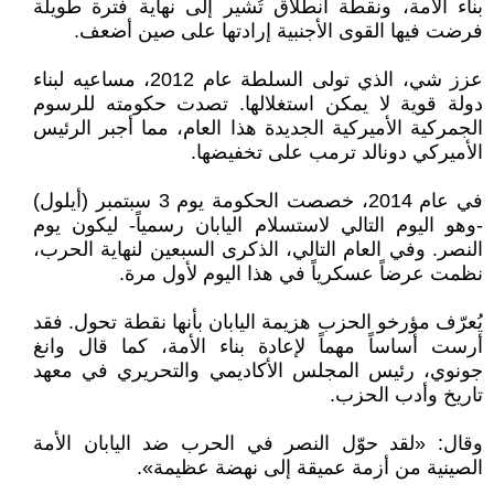
بناء الأمة، ونقطة انطلاق تُشير إلى نهاية فترة طويلة
فرضت فيها القوى الأجنبية إرادتها على صين أضعف.
عزز شي، الذي تولى السلطة عام 2012، مساعيه لبناء
دولة قوية لا يمكن استغلالها. تصدت حكومته للرسوم
الجمركية الأميركية الجديدة هذا العام، مما أجبر الرئيس
الأميركي دونالد ترمب على تخفيضها.
في عام 2014، خصصت الحكومة يوم 3 سبتمبر (أيلول)
-وهو اليوم التالي لاستسلام اليابان رسمياً- ليكون يوم
النصر. وفي العام التالي، الذكرى السبعين لنهاية الحرب،
نظمت عرضاً عسكرياً في هذا اليوم لأول مرة.
يُعرّف مؤرخو الحزب هزيمة اليابان بأنها نقطة تحول. فقد
أرست أساساً مهماً لإعادة بناء الأمة، كما قال وانغ
جونوي، رئيس المجلس الأكاديمي والتحريري في معهد
تاريخ وأدب الحزب.
وقال: «لقد حوّل النصر في الحرب ضد اليابان الأمة
الصينية من أزمة عميقة إلى نهضة عظيمة».