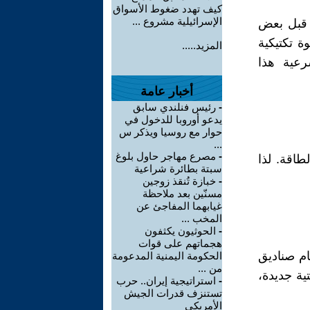
كيف تهدد ضغوط الأسواق
الإسرائيلية مشروع ...
ن قبل بعض
ة تكتيكية
المزيد.....
رعية هذا
أخبار عامة
-
رئيس فنلندي سابق
يدعو أوروبا للدخول في
حوار مع روسيا ويذكر س
...
-
مصرع مهاجر حاول بلوغ
طاقة. لذا
سبتة بطائرة شراعية
-
خبازة تُنقذ زوجين
مسنّين بعد ملاحظة
غيابهما المفاجئ عن
المخب ...
-
الحوثيون يكثفون
هجماتهم على قوات
ام صناديق
الحكومة اليمنية المدعومة
من ...
ية جديدة،
-
استراتيجية إيران.. حرب
تستنزف قدرات الجيش
الأمريكي