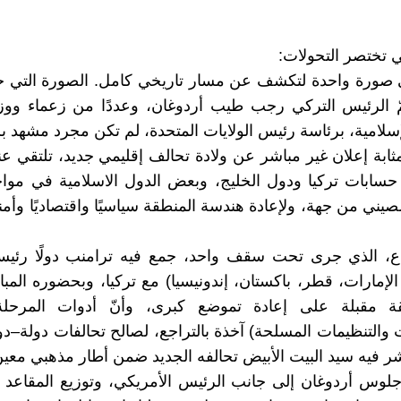
ي تختصر التحولات:
كفي صورة واحدة لتكشف عن مسار تاريخي كامل. الصورة التي
ّ الرئيس التركي رجب طيب أردوغان، وعددًا من زعماء ووزر
لإسلامية، برئاسة رئيس الولايات المتحدة، لم تكن مجرد مشهد ب
ثابة إعلان غير مباشر عن ولادة تحالف إقليمي جديد، تلتقي ع
سابات تركيا ودول الخليج، وبعض الدول الاسلامية في مواج
يني من جهة، ولإعادة هندسة المنطقة سياسيًا واقتصاديًا وأمني
ماع، الذي جرى تحت سقف واحد، جمع فيه ترامنب دولًا رئيس
الإمارات، قطر، باكستان، إندونيسيا) مع تركيا، وبحضوره المبا
قة مقبلة على إعادة تموضع كبرى، وأنّ أدوات المرحلة
ت والتنظيمات المسلحة) آخذة بالتراجع، لصالح تحالفات دولة–د
اشر فيه سيد البيت الأبيض تحالفه الجديد ضمن أطار مذهبي معين
جلوس أردوغان إلى جانب الرئيس الأمريكي، وتوزيع المقاعد