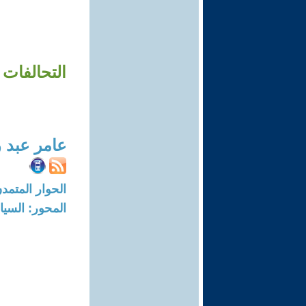
التحالفات
عامر عبد 
الحوار المتمدن-العدد: 8479 - 25
المحور: السيا