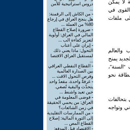
ة لا يمكن
دروس استراتيجية للأمن
...
القوى في
-
من الكاش إلى الرقمنة:
لى ملفات
هل ينجح العراق في إرجاع
80% من العملة ...
-
ضرورة إصلاح القطاع
المالي في العراق: أولوية
لتعزيز كفاءة الب ...
-
إيران على أعتاب
 والعالم
التحول: ماذا يعني ذلك
لمستقبل العراق الاقتصا
لجديد يمنح
...
-
القطاع النفطي العراقي
“السنة”،
بين الصدارة العالمية
طاقة نحو
وفرص التحول الاقت ...
-
غرفةٌ واحدة، مقعدٌ واحد
يتحدّث والبقية تُصغي.
حين تعيد واشنط ...
-
فوضى المعلومة في
 بتحالفات
العراق: من يحمي الحقيقة
ني وتواجه
في زمن الشائعات؟
-
من الممارسات التقليدية
إلى الثورة المالية: إصلاح
القطاع المص ...
-
الاقتصاد قبل المدفع: