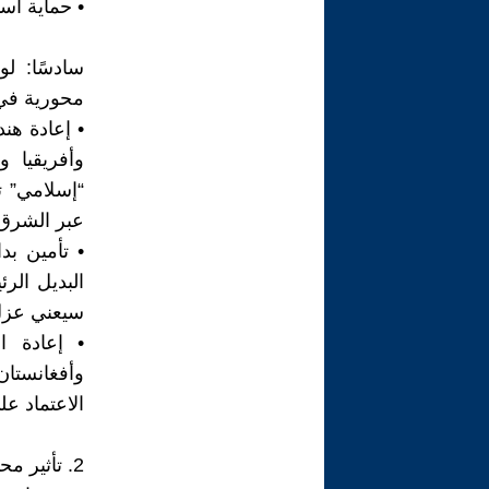
• حماية اس
سادسًا: لو
محورية في
• إعادة هن
وأفريقيا 
“إسلامي” ت
عبر الشرق
• تأمين ب
البديل الرئ
سيعني عزل 
• إعادة ا
وأفغانستان
الاعتماد عل
2. تأثير محتمل على خرائط النفوذ