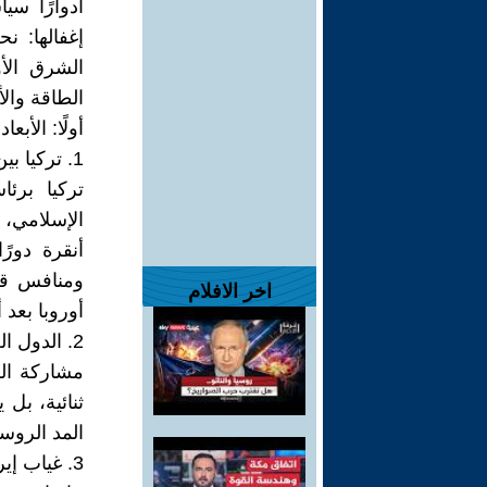
أدوارًا سي
إغفالها: 
الشرق الأ
الطاقة وال
أولًا: الأبع
1. تركيا بين الغرب والعالم الإسلامي :
تركيا برئ
الإسلامي، ل
أنقرة دور
ومنافس قو
اخر الافلام
أوروبا بعد 
2. الدول العربية : دور محوري جديد :
مشاركة الس
ثنائية، بل 
المد الروس
3. غياب إيران وإسرائيل :