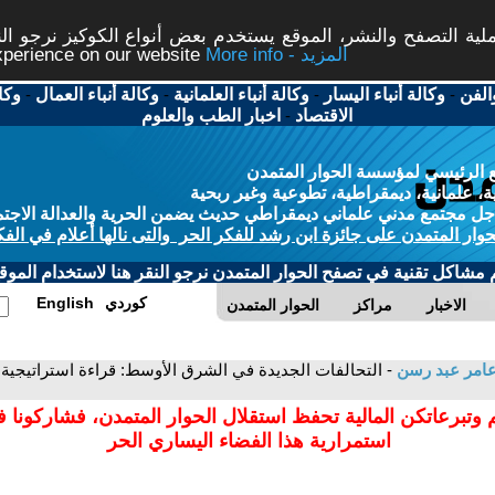
ة التصفح والنشر، الموقع يستخدم بعض أنواع الكوكيز نرجو النق
More info - المزيد
experience on our website
الفن
-
وكالة أنباء اليسار
-
وكالة أنباء العلمانية
-
وكالة أنباء العمال
-
وكا
الاقتصاد
-
اخبار الطب والعلوم
 الرئيسي لمؤسسة الحوار المتمدن
، علمانية، ديمقراطية، تطوعية وغير ربحية
ل مجتمع مدني علماني ديمقراطي حديث يضمن الحرية والعدالة الاجتم
حوار المتمدن على جائزة ابن رشد للفكر الحر والتى نالها أعلام في الفك
م مشاكل تقنية في تصفح الحوار المتمدن نرجو النقر هنا لاستخدام الموقع
كوردي
English
الاخبار
مراكز
الحوار المتمدن
امر عبد رسن
- التحالفات الجديدة في الشرق الأوسط: قراءة استراتيجي
 وتبرعاتكن المالية تحفظ استقلال الحوار المتمدن، فشاركونا 
استمرارية هذا الفضاء اليساري الحر