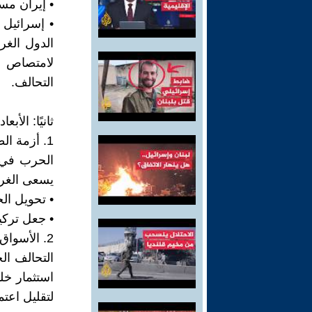
• إيران مس
• إسرائيل 
الدول الغرب
لامتصاص ا
التحالف.
ثانيًا: الأبعا
1. أزمة الطاقة ؛
الحرب في أ
يسعى الغر
• تحويل ال
• جعل تركيا مركز عبور
2. الأسواق والاستثمارات
التحالف ال
استثمار خل
لتقليل اعت