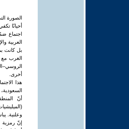
الصورة الت
أحيانًا ت
اجتماع ضم
العربية وا
بل كانت بم
الغرب مع ح
الروسي–الص
أخرى.
هذا الاجت
السعودية، 
أنّ المنط
(الميليشيا
وعلنية. يب
إنّ رمزية 