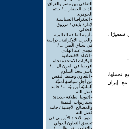
الثقافي بين مصر والعراق:
الذات الحضار ... / حاتم
الجوهرى
-
الجغرافيا السياسية
لإدارة بايدن / مرزوق
الحلالي
تقصيرًا .
-
أزمة الطاقة العالمية
والحرب الأوكرانية.. دراسة
في سياق الصرا ... /
مجدى عبد الهادى
-
الاداة الاقتصادية
للولايات الامتحدة تجاه
افريقيا في القرن ال ... /
ياسر سعد السلوم
 تحملها،
-
التّعاون وضبط النفس
من أجلِ سياسةٍ أمنيّة
مع إيران
ألمانيّة أوروبيّة ... / حامد
فضل الله
-
إثيوبيا انطلاقة جديدة:
سيناريوات التنمية
والمصالح الأجنبية / حامد
فضل الله
-
دور الاتحاد الأوروبي في
تحقيق التعاون الدولي
والإقليمي في ظل ... /