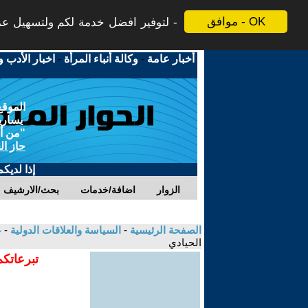
موافق - OK
لتوفير افضل خدمة لكم ولتسهيل عملي
أخبار عامة
-
وكالة أنباء المرأة
-
اخبار الأدب و
الموقع
يسارية
"من أج
حاز ال
إذا لديك
الزوار
اضافة/خدمات
بحث/الارشيف
الصفحة الرئيسية
-
السياسة والعلاقات الدولية
-
ع
الحيادي
تبرعاتكم