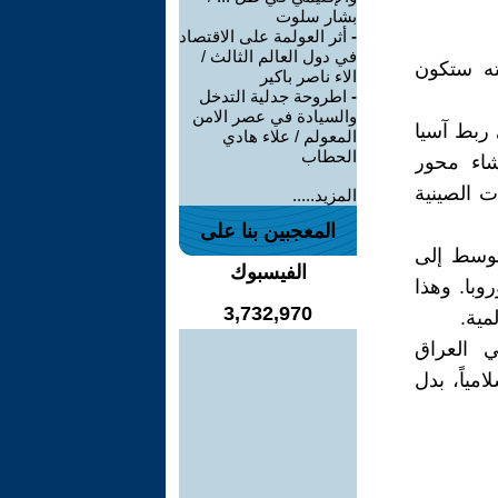
بشار سلوت
-
أثر العولمة على الاقتصاد
في دول العالم الثالث /
ته ستكون
الاء ناصر باكير
-
اطروحة جدلية التدخل
والسيادة في عصر الامن
 ربط آسيا
المعولم / علاء هادي
الحطاب
شاء محور
ت الصينية
المزيد.....
المعجبين بنا على
توسط إلى
الفيسبوك
وبا. وهذا
3,732,970
مية.
ي العراق
مياً، بدل