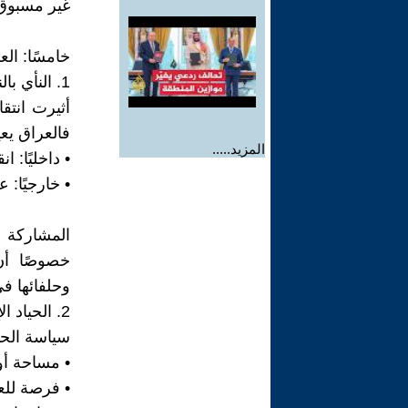
غير مسبوق 
خامسًا: الع
1. النأي بالنفس: خيار استراتيجي :
أثيرت انتق
فالعراق يعي
المزيد.....
• داخليًا: 
• خارجيًا: 
المشاركة 
خصوصًا أن
وحلفائها ف
2. الحياد الإيجابي ؛
سياسة الحيا
• مساحة أو
• فرصة للع