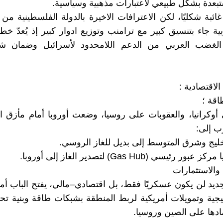
تبعدة بشكل طبيعي لاعتبارات مذهبية وسياسية.
غائبة شكليًا، لكن الاعترافات الاخيرة بالدولة الفلسطينية م
ية جاء بتنسيق كبير مع ترامنب وتوزيع ادوار كبير إذ يُعدّ خطو
لغضب العربي من الدعم اللامحدود لأسرائيل وضمان ش
د الاقتصادية :
وكرانيا، والعقوبات على روسيا، وضعت أوروبا أمام مأزق ال
ب إلى:
خليج وشرق المتوسط إلى بديل للغاز الروسي.
 رئيسي (Gas Hub) لتصدير الغاز إلى أوروبا.
جديد لن يكون عسكريًا فقط، بل اقتصادي–مالي، يفتح الباب أم
يجية وتمويلات أمريكية لربط المنطقة بشبكات طاقة وبنية تحت
مادها على الصين وروسيا.