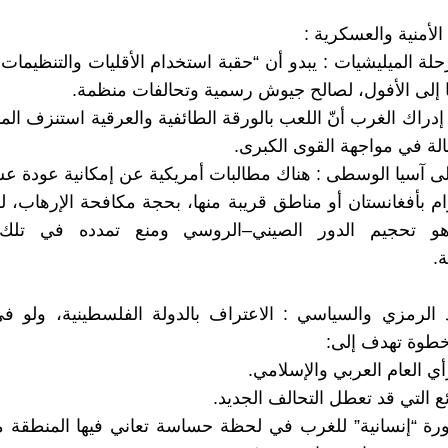
اد الأمنية والعسكرية :
مرحلة الميليشيات : يبدو أن “حقبة استخدام الأقليات والتنظيمات
إلى الأفول، لصالح جيوش رسمية وتحالفات منظمة.
دراك الغرب أنّ اللعب بالورقة الطائفية والعرقية استنزف الم
الة في مواجهة القوى الكبرى.
 إلى آسيا الوسطى : هناك مطالبات أمريكية عن إمكانية عودة ع
ام بأفغانستان أو مناطق قريبة منها، بحجة مكافحة الإرهاب، 
هو تحجيم الدور الصيني–الروسي ومنع تمدده في تلك 
ة.
بعد الرمزي والسياسي : الاعتراف بالدولة الفلسطينية، ولو ف
 خطوة تهدف إلى:
ي العام العربي والإسلامي.
ئع التي قد تعطل التحالف الجديد.
رة “إنسانية” للغرب في لحظة حساسة تعاني فيها المنطقة م