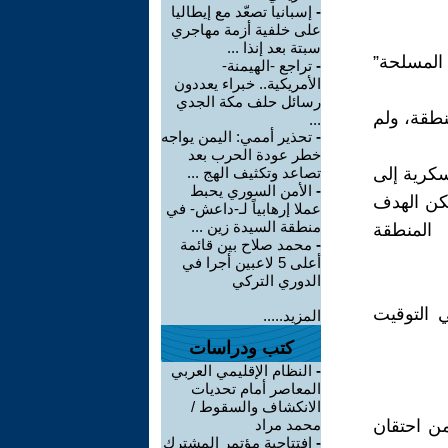
-
إسبانيا تصعّد مع إيطاليا
على خلفية أزمة مهاجري
سبتة بعد إنذا ...
 المسلحة”
-
تراجع -الهيمنة-
الأمريكية.. خبراء يعددون
رسائل حلف مكة الجدي
نطقة، ولم
...
-
تحذير أممي: اليمن يواجه
خطر عودة الحرب بعد
سكرية إلى
تصاعد وتكثيف الهج ...
-
الأمن السوري يحبط
لكن الهدف
عملا إرهابياً لـ-داعش- في
منطقة السيدة زين ...
المنطقة
-
محمد صلاح بين قائمة
أعلى 5 لاعبين أجرا في
الدوري التركي
ي التوقيت
المزيد.....
كتب ودراسات
-
النظام الإقليمي العربي
المعاصر أمام تحديات
الانكشاف والسقوط /
ن احتقان
محمد مراد
-
افتتاحية مؤتمر المشترك