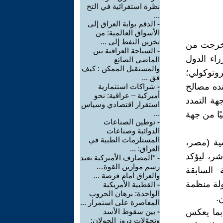
نظرة استقرائية في التح
...
-
الدقم بوابة العراق إلى
الأسواق العالمية: من
تخزين النفط إلى ...
 خرجت من
-
السياحة العراقية بين
اء الدول
الماضي الضائع
والمستقبل الممكن : كيف
روتوكولي؛
فق ...
نده مصالح
-
شراكات استثمارية
أميركية – عراقية: نحو
هة التمدد
استقرار اقتصادي وسياس
...
ًا من جهة
-
توطين الصناعات
الدوائية وصناعات
المستلزمات الطبية في
ية (مصر،
العراق: ...
شر، ليؤكد
-
*المصارف الأميركية تعيد
رسم موازين القوة…
 السابقة
والعراق أمام فرصة ...
ولة منظمة
-
القطبية الأمريكية
الواحدة: برهان الحروب
.
المعاصرة على استمرار ...
 بما يعكس
-
بين سقوط الأسد
وتحوّلات دروز الجولان: