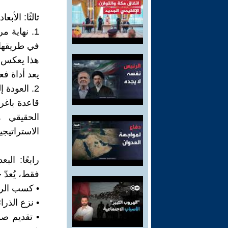
ثالثًا: الأبع
1. نهاية 
في طريقها 
هذا يعكس إ
يعد أداة فع
2. العودة
قاعدة باغر
الحقيقي 
الاستراتيجي
رابعًا: ال
فقط، يُعدّ
• كسب الرأ
• نزع الذرا
• تقديم صو