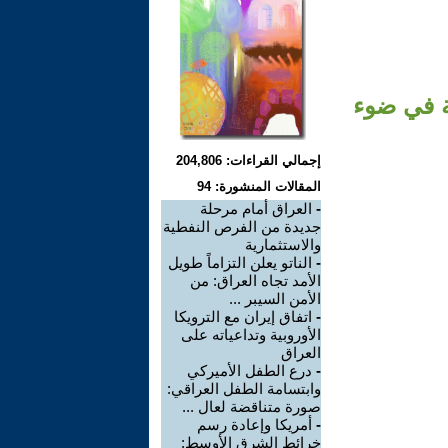
ة في ضوء
إجمالي القراءات: 204,806
المقالات المنشورة: 94
-
العراق أمام مرحلة
جديدة من الفرص النفطية
والاستثمارية
-
الناتو يعلن التزاماً طويل
الأمد تجاه العراق: من
الأمن السيبر ...
-
اتفاق إيران مع الترويكا
الأوروبية وتداعياته على
العراق
-
درع الطفل الأميركي
وابتسامة الطفل العراقي:
صورة متناقضة لعال ...
-
أمريكا وإعادة رسم
خرائط الشرق الأوسط: