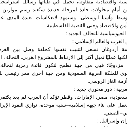
اسية واقتصادية متفاوتة، تحمل في طياتها رسائل استراتيجي
نحن أمام محاولات جادة لمرحلة جديدة ستُعيد رسم موازين 
وسط وآسيا الوسطى، وستمهد لانعكاسات بعيدة المدى ع
أمن والاقتصاد وحتى القضية الفلسطينية.
اد الجيوسياسية للتحالف الجديد :
اسة أردوغان تسعى لتثبيت نفسها كحلقة وصل بين الغرب
كنها عمليًا تميل أكثر إلى الارتباط بالمشروع الغربي. التحالف ا
ًا مزدوجًا: فهي من جهة تطمح لتكون قائدة رمزية لتحالف 
ي للملكة العربية السعودية ومن جهة أخرى ممر رئيسي لل
أزمة الغاز الروسي.
عودية، مصر، الإمارات، وقطر تؤكد أن الغرب لم يعد يكتفي
يعمل على بناء جبهة إسلامية–سنية موحدة، توازي النفوذ الإيرا
ي–الصيني.