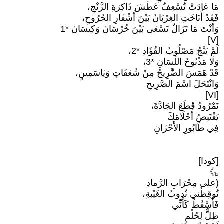
مَا عَادَتْ تُسْعِفُ عَطَشَ ذَاكِرَةِ الزَّنْجِ،
فَقَدْ أَنَاخَتِ الغِرْبَانُ بَيْنَ أَشْفَارِ الجُرُوحِ،
وَأَنْتَ مَا تَزَالُ تَسْعَى بَيْنَ خُرْسَانَ وَكِيسَانَ *1
[V]
لَمْ يَنْجُ مَصْلُوبُ الفُؤَادِ *2،
وَلَا مَذْبُوحُ اللِّسَانِ *3،
قَدْ هَمَسَ الضَّرِيحُ مِنْ شُعَفَاتٍ وَيَاسَمِينٍ،
وَانْتَحَلَ اسْمَ الصَّرِيخِ
[VI]
نَمْرُودُ قَطَعَ الجَادَّةَ،
يَقْتَنِصُ أَحْلَامَكَ
فِي طَابُورِ الأَحْزَانِ
[كودا]
𞁥》
(على مِحْرَابِ الرَّمادِ
تُوقِظُني نُدوبُ الغَيْبةِ،
فَأَسْقُطُ كَأَنِّي
ظِلٌّ لِحُلْمٍ