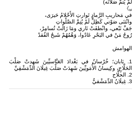
لَمْ يُتمَّ صَلاتَه)
𞁦》
في مَحاريبِ الرَّمادِ تَوارتِ الأَحْلامُ حَيرَى،
وانْثنَى صَوْتي كَظِلٍّ لَمْ يُتِمَّ الصَّلْواتِ
جَفَّ نَبْعي، وانْطفَتْ نَاري ومَا زَالَتْ تُسامِرْ،
رُوحُ مَنْ في البَحْرِ عَادُوا، وَهْمُهُمْ شَبحُ الفُقدْ
الهوامش
1. بَابان؛ خُرْسانُ في بَغْدادَ العَبَّاسيِّينَ شَهِدتْ صَلْبَ
الحَلَّاجِ، وكِيسانُ الأُمَويِّينَ شَهِدَتْ صَلْبَ غِيلَانَ الدِّمَشْقِيِّ
2. الحلَّاج
3. غِيلَانُ الدِّمَشْقيُّ