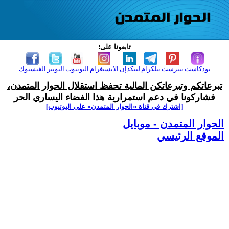
تابعونا على:
بودكاست
بنترست
تيلكرام
لينكدإن
الانستغرام
اليوتيوب
التويتر
الفيسبوك
تبرعاتكم وتبرعاتكن المالية تحفظ استقلال الحوار المتمدن،
فشاركونا في دعم استمرارية هذا الفضاء اليساري الحر
[اشترك في قناة ‫«الحوار المتمدن» على اليوتيوب]
الحوار المتمدن - موبايل
الموقع الرئيسي