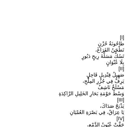
[I]
طاحُونَةُ حُزْنٍ
تَطْحَنُ الفَرَاغَ،
تَسُكُّ مَسَلَّةَ رِيحٍ دَبُورٍ
بِلَا عُنْوَانٍ
[II]
صَهِيلُ قِنْدِيلٍ قَاحِلٍ
يَرِفُّ فِي جُزُرِ المِلْحِ،
مَسْلَخٌ نَاشِفٌ
وَسْطَ حَوْمَةِ بَحَارِ الخَلِيلِ الرَّاكِدَةِ
[III]
يَذْبَحُ صَدَاكَ،
يَا عِرَاقُ، فِي بَصْرَةِ العُمْيَانِ
[IV]
جَفَّتْ عُيُونُ الدَّمْعِ،