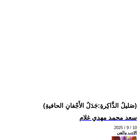
(صَليلُ الذَّاكِرةِ:جَدَلُ الأَجْفانِ الحافيةِ)
سعد محمد مهدي غلام
2025 / 9 / 10
الادب والفن