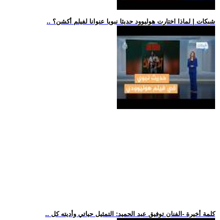
.. شبكات | لماذا اختارت هوليوود حديثا نبويا عنوانا لفيلم أكشن؟
.. كلمة أخيرة -الفنان توفيق عبد الحميد: التمثيل حياتي وأديته كل