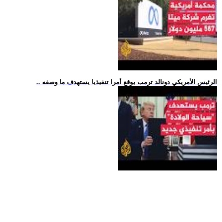
.. الرئيس الأمريكي دونالد ترمب يوقع أمرا تنفيذيا يستهدف ما وصفه