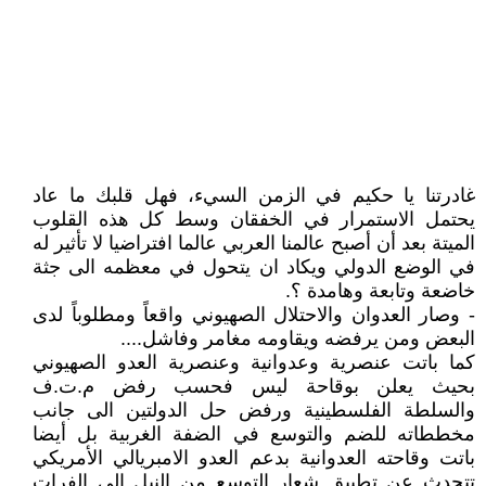
غادرتنا يا حكيم في الزمن السيء، فهل قلبك ما عاد
يحتمل الاستمرار في الخفقان وسط كل هذه القلوب
الميتة بعد أن أصبح عالمنا العربي عالما افتراضيا لا تأثير له
في الوضع الدولي ويكاد ان يتحول في معظمه الى جثة
خاضعة وتابعة وهامدة ؟.
- وصار العدوان والاحتلال الصهيوني واقعاً ومطلوباً لدى
البعض ومن يرفضه ويقاومه مغامر وفاشل....
كما باتت عنصرية وعدوانية وعنصرية العدو الصهيوني
بحيث يعلن بوقاحة ليس فحسب رفض م.ت.ف
والسلطة الفلسطينية ورفض حل الدولتين الى جانب
مخططاته للضم والتوسع في الضفة الغربية بل أيضا
باتت وقاحته العدوانية بدعم العدو الامبريالي الأمريكي
تتحدث عن تطبيق شعار التوسع من النيل الى الفرات