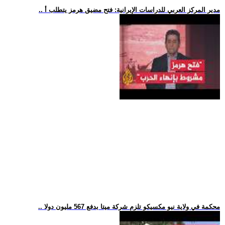
.. مدير المركز العربي للدراسات الإيرانية: فتح مضيق هرمز يتطلب أ
.. محكمة في ولاية نيو مكسيكو تلزم شركة ميتا بدفع 567 مليون دولا