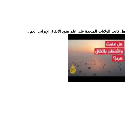
.. هل كانت الولايات المتحدة على علم ببنود الاتفاق الإيراني العم