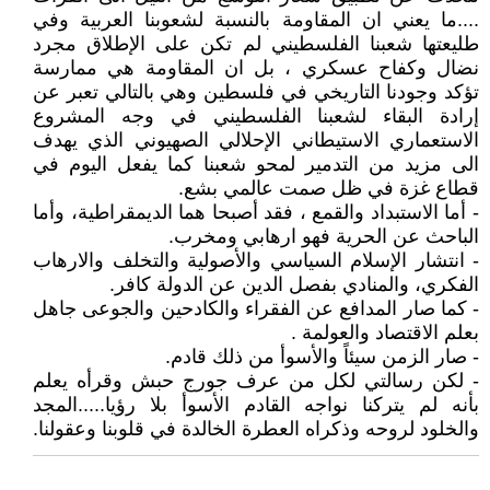
....ما يعني ان المقاومة بالنسبة لشعوبنا العربية وفي
طليعتها شعبنا الفلسطيني لم تكن على الإطلاق مجرد
نضال وكفاح عسكري ، بل ان المقاومة هي ممارسة
تؤكد وجودنا التاريخي في فلسطين وهي بالتالي تعبر عن
إرادة البقاء لشعبنا الفلسطيني في وجه المشروع
الاستعماري الاستيطاني الإحلالي الصهيوني الذي يهدف
الى مزيد من التدمير لمحو شعبنا كما يفعل اليوم في
قطاع غزة في ظل صمت عالمي بشع.
- أما الاستبداد والقمع ، فقد أصبحا هما الديمقراطية، وأما
الباحث عن الحرية فهو ارهابي ومخرب.
- انتشار الإسلام السياسي والأصولية والتخلف والارهاب
الفكري، والمنادي بفصل الدين عن الدولة كافر.
- كما صار المدافع عن الفقراء والكادحين والجوعى جاهل
بعلم الاقتصاد والعولمة .
- صار الزمن سيئاً والأسوأ من ذلك قادم.
- لكن رسالتي لكل من عرف جورج حبش وقرأه يعلم
بأنه لم يتركنا نواجه القادم الأسوأ بلا رؤيا.....المجد
والخلود لروحه وذكراه العطرة الخالدة في قلوبنا وعقولنا.