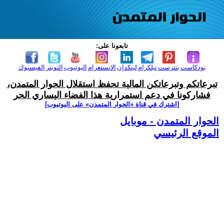
تابعونا على:
بودكاست
بنترست
تيلكرام
لينكدإن
الانستغرام
اليوتيوب
التويتر
الفيسبوك
تبرعاتكم وتبرعاتكن المالية تحفظ استقلال الحوار المتمدن،
فشاركونا في دعم استمرارية هذا الفضاء اليساري الحر
[اشترك في قناة ‫«الحوار المتمدن» على اليوتيوب]
الحوار المتمدن - موبايل
الموقع الرئيسي