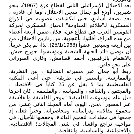
بعد الاحتلال الإسرائيلي الثاني لقطاع غزة (1967)، بنحو
شهرين، أودع أبو جمال سجن الاحتلال، وما أن غادره ،
بعد بضعة أسابيع، حتى انكشفت عضويته في الذراع
العسكرية لـ"طلائع المقاومة" الجهاز العسكري لحركة
القوميين العرب في قطاع غزة، فكان ضمن أربعة أعضاء
من هذه الذراع، أفلتوا، بأعجوبة، من زنازين الاحتلال، من
بين أربعة وسبعين عضواً (25/1/1968). لذا، لم يكن غريباً،
أن يوصي قائد الجبهة الشعبية ومؤسسها، جورج حبش،
بالاهتمام بالرفيقين، أحمد قطامش، وغازي الصوراني
على نحوٍ خاص.
ربط أبو جمال عبر مسيرته النضالية ، بين النظرية،
والممارسة، واستمر في طريقه؛ حتى أغنى المكتبة
الفلسطينية بما لا يقل عن 25 كتاباً في الاقتصاد ،
والمجتمع ، والثقافة ، والسياسة ، والفلسفة ، كان آخرها
قبل عام موسوعته الفلسفية "موجز الفلسفة والفلاسفة
عبر العصور" .نحن، اليوم، أمام المجلد الثاني عشر، من
مجموع مقالاته، ودراساته، ومحاضراته. وخيراً فعل، إذ
جمعها في مجلدات، لتعميم الفائدة، وحفظها للأجيال، في
مواجهة تراجع واقعنا، في شتى المجالات؛ الاقتصادية،
والاجتماعية، والسياسية، والثقافية.