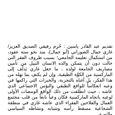
تقديم عبد القادر ياسين : حُرِم رفيقي الصديق العزيز/
غازي جمال الصوراني (أبو جمال)، منذ نحو ستة عقود،
من استكمال تعليمه الجامعي؛ بسبب ظروف الفقر التي
حالت دون أن يتمكن والده الانسان النبيل من تأمين
مصاريف الجامعة لولده ، ما جعل غازي يَدلُف إلى
الماركسية من الكوَّة الطبقية، وإن لم يكتفِ بما نهله من
هذا الفكر، بل أغناه بالتجربة، والخبرات التي راكمها في
وعيه انعكاساً للواقع الطبقي والبؤس الاجتماعي الذي
عاشه ، حيث انطلقت من ذلك الواقع الومضات الأولى
لوعيه باتجاه الماركسية فكان وعياً نابعاً من قلب مجتمع
العمال والفلاحين الفقراء الذي عاشه غازي في منطقة
الشجاعية مسقط رأسه وشبابه ونشاطه السياسي
والثوري.