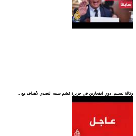
.. وكالة تسنيم: دوي انفجارين في جزيرة قشم سببه التصدي لأهداف مع