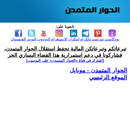
تابعونا على:
بودكاست
بنترست
تيلكرام
لينكدإن
الانستغرام
اليوتيوب
التويتر
الفيسبوك
تبرعاتكم وتبرعاتكن المالية تحفظ استقلال الحوار المتمدن،
فشاركونا في دعم استمرارية هذا الفضاء اليساري الحر
[اشترك في قناة ‫«الحوار المتمدن» على اليوتيوب]
الحوار المتمدن - موبايل
الموقع الرئيسي