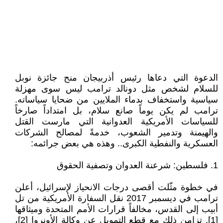
الدعوة التي دعاها رئيس أذربيجان منح جائزة نوبل
للسلام لشخص مثل دونالد ترامب ليس سوى مهزلة
سياسية واستخفاف بدماء الملايين من ضحايا سياساته.
ترامب لم يكن يوماً صانع سلام، بل امتداداً صارخاً
للسياسات الأمريكية العدوانية التي مارست القتل
والهيمنة وتدمير الشعوب، خدمةً لمصالح الشركات
العسكرية والنفطية الكبرى.. وهذه هي بعض جرائمه:
1. فلسطين: شرعنة العدوان وتصفية الحقوق
في خطوة مثّلت أقصى درجات الانحياز لإسرائيل، أعلن
ترامب في ديسمبر 2017 نقل السفارة الأمريكية من تل
أبيب إلى القدس، مخالفاً قرارات الأمم المتحدة وميثاقها
[1]. تزامن ذلك مع قطع التمويل عن وكالة الأونروا [2]،