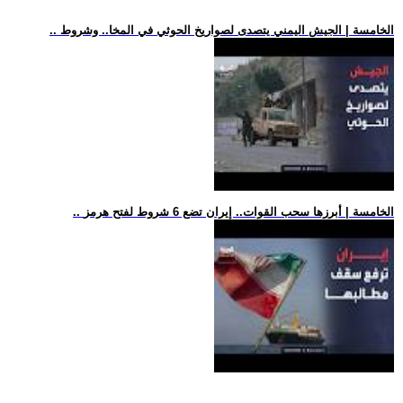
.. الخامسة | الجيش اليمني يتصدى لصواريخ الحوثي في المخا.. وشروط
.. الخامسة | أبرزها سحب القوات.. إيران تضع 6 شروط لفتح هرمز