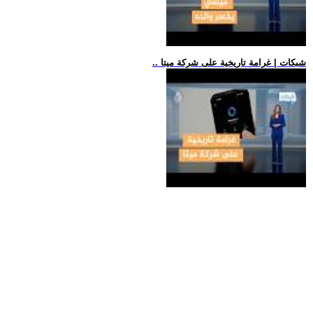
.. شبكات | غرامة تاريخية على شركة ميتا