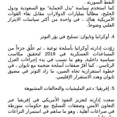
النفط السورية .
كما استخدم سياسة "بدل الحماية" مع السعودية ودول
الخليج، مطالباً بمليارات الدولارات مقابل بقاء القوات
الأمريكية هناك ، في واحدة من أكثر سياسات الابتزاز
العلني وضوحاً.
4. أوكرانيا وتايوان: تسليح في بؤر التوتر
زوّدت إدارته أوكرانيا بأسلحة نوعية ، ثم علّق جزءاً من
المساعدات العسكرية في 2019 لتحقيق مكاسب
سياسية داخلية، وهو ما تسبب في بدء إجراءات العزل
الرئاسي . كما أقرّ صفقات أسلحة ضخمة مع تايوان ، في
خطوة استفزازية تجاه الصين، ما زاد التوتر في مضيق
تايوان وهدد الاستقرار الإقليمي.
5. إفريقيا: دعم المليشيات والتحالفات المشبوهة
سعت إدارته لتعزيز النفوذ الأمريكي في إفريقيا عبر
التعاون الأمني وصفقات التسليح مع حكومات متورطة
في صراعات أهلية ، وهو ما ساهم في استمرار النزاعات