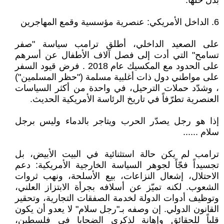
بدل حلها.
6. الداخل الأمريكي: عنصرية مؤسسية وقمع المهاجرين
على الصعيد الداخلي، أطلق ترامب سياسة "صفر
تسامح" التي أدت إلى فصل آلاف الأطفال عن أسرهم
على الحدود مع المكسيك عام 2018 . فرض قيود السفر
على مواطني دول ذات أغلبية مسلمة ("حظر المسلمين")
، وشدّد حملات الترحيل، في واحدة من أكثر السياسات
العنصرية تطرّفاً في تاريخ الرئاسة الأمريكية الحديث.
إذا هو رجل يصدّر الحرب ويتاجر بالدماء وليس برجل
سلام ......
ترامب لم يكن حالة استثنائية في البيت الأبيض، بل
تجسيداً فجّاً لجوهر السياسة الخارجية الأمريكية: دعم
الاحتلال، إشعال النزاعات، بيع الأسلحة، ونهب ثروات
الشعوب. لكنه تميّز عن أسلافه بجرأة الابتزاز العلني،
وتوظيف أدوات الدولة لخدمة الصفقات التجارية، وتحقير
القانون الدولي. إن وصفه بـ"رجل سلام" لا يعدو أن يكون
قلباً للحقائق وإهانة لذكرى الضحايا في فلسطين،