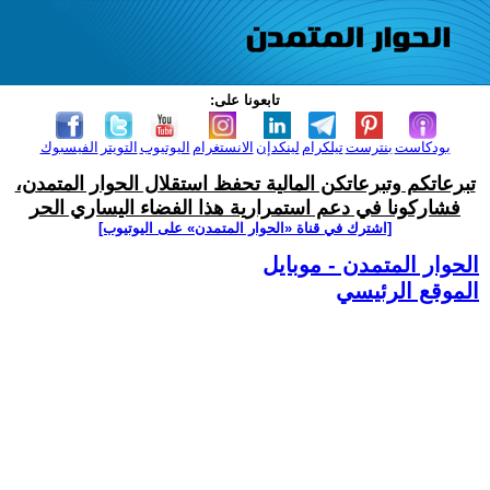
تابعونا على:
بودكاست
بنترست
تيلكرام
لينكدإن
الانستغرام
اليوتيوب
التويتر
الفيسبوك
تبرعاتكم وتبرعاتكن المالية تحفظ استقلال الحوار المتمدن،
فشاركونا في دعم استمرارية هذا الفضاء اليساري الحر
[اشترك في قناة ‫«الحوار المتمدن» على اليوتيوب]
الحوار المتمدن - موبايل
الموقع الرئيسي