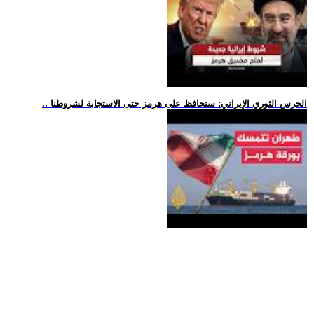
.. الحرس الثوري الإيراني: سنحافظ على هرمز حتى الاستجابة لشروطنا