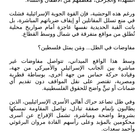
الشهداء والجرحى، معظمهم من الأطفال والنساء.
ورغم هذه الوحشية، فإن القوة الجوية الإسرائيلية فشلت
في منع تسلل المقاتلين أو إيقاف ضرباتهم المباشرة، بل
باتت القبة الحديدية نفسها عاجزة أمام صواريخ محلية
تُطلق من مواقع متفرقة في شمال ووسط القطاع.
مفاوضات في الظل... ومَن يمثل فلسطين؟
وسط هذا الواقع الميداني، تتواصل مفاوضات غير
مباشرة بين الجانب الإسرائيلي والأميركي من جهة،
وقيادة حركة حماس من جهة أخرى، بوساطة قطرية
ومصرية، تقتصر على نقل المواقف دون تقديم أي
ضمانات أو تبنٍّ واضح للحقوق الفلسطينية.
وفي ظل تصاعد حراك أهالي الأسرى الإسرائيليين، الذين
يطالبون بإتمام صفقة تبادل، تواصل المقاومة تمسكها
بشروط واضحة ومباشرة، تشمل الإفراج عن أسرى
محكومين بالمؤبد وعلى رأسهم القادة مروان البرغوثي
وأحمد سعدات.