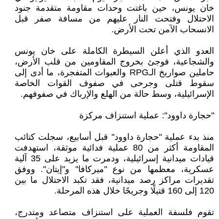
خان يونس، حين باغتت وحدات مقاومة متقدمة جنود
الاحتلال وفتحت النار عليهم من مسافة صفر قبل
الانسحاب الآمن تحت الأرض.
العدو الذي أعلن السيطرة الكاملة على خان يونس
والشجاعية، فوجئ بخروج المقاومين من قلب الأرض،
حاملين صواريخ الـRPG والعبوات المتفجرة، ما أدى إلى
سقوط قتلى وجرحى في صفوف القوات الخاصة
الإسرائيلية، وسط حالة من الهلع والإرباك في صفوفهم.
"حجارة داوود": عملية استنزاف مركزة
منذ بدء عملية "حجارة داوود" قبل أسابيع، سجلت كتائب
المقاومة أكثر من 80 عملية فدائية موثقة، استهدفت
قيادات ميدانية إسرائيلية، ودمرت ما يزيد على 35 آلية
عسكرية، معظمها من نوع "ميركافا" و"إيتان". ووفق
تقديرات مراكز رصد ميدانية، فقد تكبد الاحتلال ما بين
120 إلى 160 قتيلًا وجريحًا خلال هذه المرحلة.
تقوم فلسفة العملية على استنزاف متصاعد ومتدرج،