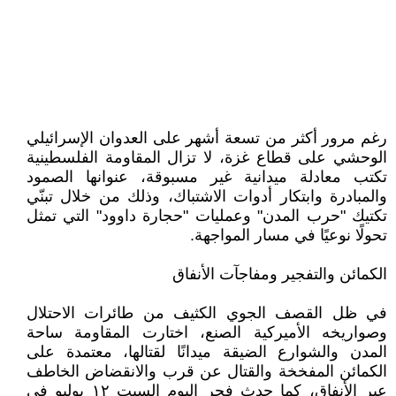
رغم مرور أكثر من تسعة أشهر على العدوان الإسرائيلي
الوحشي على قطاع غزة، لا تزال المقاومة الفلسطينية
تكتب معادلة ميدانية غير مسبوقة، عنوانها الصمود
والمبادرة وابتكار أدوات الاشتباك، وذلك من خلال تبنّي
تكتيك "حرب المدن" وعمليات "حجارة داوود" التي تمثل
تحولًا نوعيًا في مسار المواجهة.
الكمائن والتفجير ومفاجآت الأنفاق
في ظل القصف الجوي الكثيف من طائرات الاحتلال
وصواريخه الأميركية الصنع، اختارت المقاومة ساحة
المدن والشوارع الضيقة ميدانًا لقتالها، معتمدة على
الكمائن المفخخة والقتال عن قرب والانقضاض الخاطف
عبر الأنفاق، كما حدث فجر اليوم السبت ١٢ يوليو في