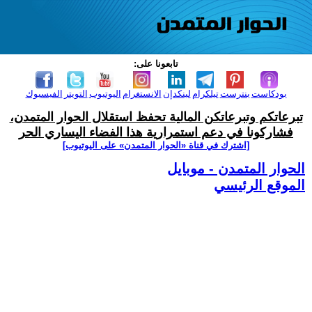
تابعونا على:
بودكاست
بنترست
تيلكرام
لينكدإن
الانستغرام
اليوتيوب
التويتر
الفيسبوك
تبرعاتكم وتبرعاتكن المالية تحفظ استقلال الحوار المتمدن،
فشاركونا في دعم استمرارية هذا الفضاء اليساري الحر
[اشترك في قناة ‫«الحوار المتمدن» على اليوتيوب]
الحوار المتمدن - موبايل
الموقع الرئيسي