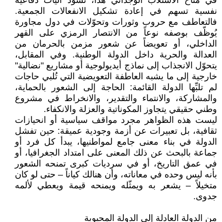
في مناخ الاستلاب الوجداني هذا، تسود آليات دفاعية
نفسية تسهم في إعادة تشكيل الانفعالات الجمعية.
فالتعاطف مع حروب وثورات وتحوّلات في دول مجاورة
يُوظّف بوصفه نوعاً من الانتصار الرمزي على القهر
الداخلي، أو تعويضاً عن شعور مزمن بالحرمان من
العدالة والحرية داخل الدولة الوطنية. وفي المقابل،
يتحوّل الانجذاب إلى نماذج أيديولوجية أو مشاريع "نضالية"
خارجية إلى ما يشبه العاطفة التعويضية التي تُلبي حاجات
لم تلبِّها الدولة القائمة: الحاجة إلى الشعور بالحماية،
والمشاركة، والانتماء والتقدير، والانخراط في مشروع
وطني حقيقي يتجاوز المكوناتية والعزلة والانكفاء.
ليست هذه الظواهر مجرد مواقف سياسية أو انحيازات
ثقافية، بل تعبيرات عن أزمة وجودية عميقة: حين تفشل
الدولة في بناء معنى جامع لمواطنيها، يبدأ كل فرد أو
جماعة بالبحث عن ذلك المعنى على امتداد الجغرافيا، أو
في عمق التاريخ، أو في سرديات كبرى تمنحه الشعور
بأنه ليس وحده في معاناته، وأن هنالك كياناً – حتى لو كان
متخيلاً – يشعر به ويمثّله ويمنحه قيمة ويعطي لألمه
جدوى.
من الدولة العادلة إلى الدولة المحبوبة