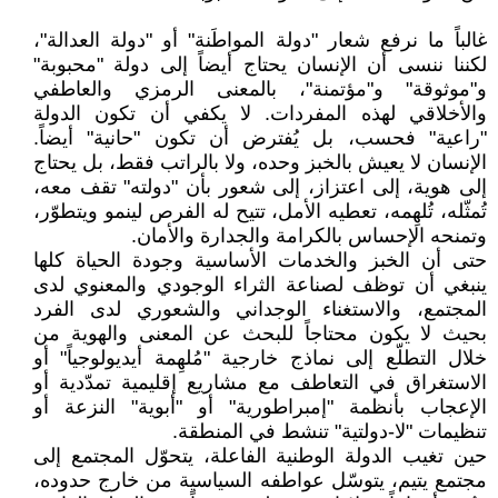
غالباً ما نرفع شعار "دولة المواطَنة" أو "دولة العدالة"،
لكننا ننسى أن الإنسان يحتاج أيضاً إلى دولة "محبوبة"
و"موثوقة" و"مؤتمنة"، بالمعنى الرمزي والعاطفي
والأخلاقي لهذه المفردات. لا يكفي أن تكون الدولة
"راعية" فحسب، بل يُفترض أن تكون "حانية" أيضاً.
الإنسان لا يعيش بالخبز وحده، ولا بالراتب فقط، بل يحتاج
إلى هوية، إلى اعتزاز، إلى شعور بأن "دولته" تقف معه،
تُمثّله، تُلهِمه، تعطيه الأمل، تتيح له الفرص لينمو ويتطوّر،
وتمنحه الإحساس بالكرامة والجدارة والأمان.
حتى أن الخبز والخدمات الأساسية وجودة الحياة كلها
ينبغي أن توظف لصناعة الثراء الوجودي والمعنوي لدى
المجتمع، والاستغناء الوجداني والشعوري لدى الفرد
بحيث لا يكون محتاجاً للبحث عن المعنى والهوية من
خلال التطلّع إلى نماذج خارجية "مُلهِمة أيديولوجياً" أو
الاستغراق في التعاطف مع مشاريع إقليمية تمدّدية أو
الإعجاب بأنظمة "إمبراطورية" أو "أبوية" النزعة أو
تنظيمات "لا-دولتية" تنشط في المنطقة.
حين تغيب الدولة الوطنية الفاعلة، يتحوّل المجتمع إلى
مجتمع يتيم، يتوسّل عواطفه السياسية من خارج حدوده،