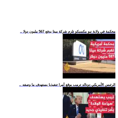
.. محكمة في ولاية نيو مكسيكو تلزم شركة ميتا بدفع 567 مليون دولا
.. الرئيس الأمريكي دونالد ترمب يوقع أمرا تنفيذيا يستهدف ما وصفه