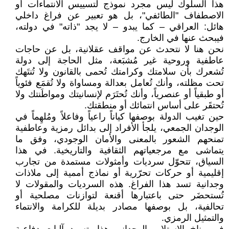
هذا السلوك ليس مجرد نموذج لتسييس الانتماءات أو
الاصطفاف "الطائفي"، بل هو تعبير عن فراغ داخلي
هائل: العراقي – كما يبدو – لا يجد "ذاته" في دولته،
فيبحث عنها في الخارج.
نحن هنا لا نتحدث عن مواقف عقلانية، بل عن حاجات
عاطفية وروحية غير مُشبَعة، مثل الحاجة إلى دولة
تُشعرك بأن سلامتك وكرامتك تُحمى بالقانون ولا تُنتَهك
تحت مظلته، وأنك تُعامل بعدالة ومساواة ولا تُقمَع فئوياً
أو طبقياً أو عنصرياً، وأنك تُحتَرَم لإنسانيتك ومواطَنتك ولا
تُحتقَر على أساس انتمائك أو منطقتك.
حين تغيب الدولة بوصفها كياناً راعياً وفاعلاً ومُلهِماً في
الوجدان الجمعي، يلجأ الأفراد إلى بدائل رمزية وعاطفية
تمنحهم الشعور بالمعنى والأمان الوجودي، وفق ما
يتماشى مع مرجعياتهم الثقافية والتاريخية. في هذا
السياق، تتحوّل سرديات وأمثولات مستمدة من تجارب
إقليمية أو حركات تحرّرية أو نماذج أممية إلى ملاذات
وجدانية تسد هذا الفراغ. هذه السرديات والمقولات لا
تُستحضَر حتى باعتبارها أقنعة لتوازنات مصلحية أو
تحالفية، بل بوصفها مصادر بديلة للكرامة والانتماء
والتمثيل الرمزي.