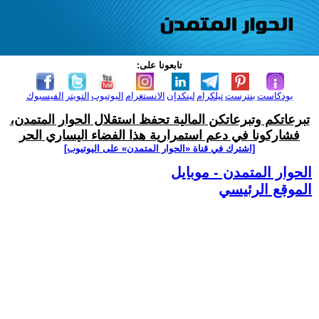
تابعونا على:
بودكاست
بنترست
تيلكرام
لينكدإن
الانستغرام
اليوتيوب
التويتر
الفيسبوك
تبرعاتكم وتبرعاتكن المالية تحفظ استقلال الحوار المتمدن،
فشاركونا في دعم استمرارية هذا الفضاء اليساري الحر
[اشترك في قناة ‫«الحوار المتمدن» على اليوتيوب]
الحوار المتمدن - موبايل
الموقع الرئيسي