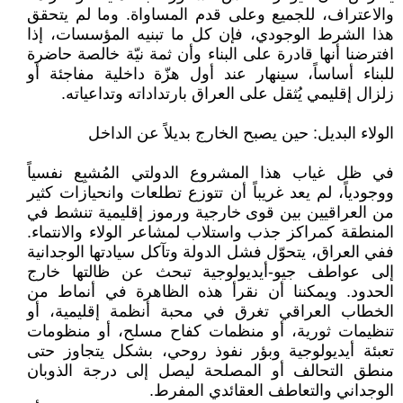
والاعتراف، للجميع وعلى قدم المساواة. وما لم يتحقق
هذا الشرط الوجودي، فإن كل ما تبنيه المؤسسات، إذا
افترضنا أنها قادرة على البناء وأن ثمة نيّة خالصة حاضرة
للبناء أساساً، سينهار عند أول هزّة داخلية مفاجئة أو
زلزال إقليمي يُثقل على العراق بارتداداته وتداعياته.
الولاء البديل: حين يصبح الخارج بديلاً عن الداخل
في ظل غياب هذا المشروع الدولتي المُشبِع نفسياً
ووجودياً، لم يعد غريباً أن تتوزع تطلعات وانحيازات كثير
من العراقيين بين قوى خارجية ورموز إقليمية تنشط في
المنطقة كمراكز جذب واستلاب لمشاعر الولاء والانتماء.
ففي العراق، يتحوّل فشل الدولة وتآكل سيادتها الوجدانية
إلى عواطف جيو-أيديولوجية تبحث عن ظالتها خارج
الحدود. ويمكننا أن نقرأ هذه الظاهرة في أنماط من
الخطاب العراقي تغرق في محبة أنظمة إقليمية، أو
تنظيمات ثورية، أو منظمات كفاح مسلح، أو منظومات
تعبئة أيديولوجية وبؤر نفوذ روحي، بشكل يتجاوز حتى
منطق التحالف أو المصلحة ليصل إلى درجة الذوبان
الوجداني والتعاطف العقائدي المفرط.