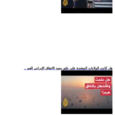
.. هل كانت الولايات المتحدة على علم ببنود الاتفاق الإيراني العم