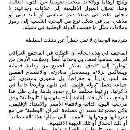
ويُنتج أوهاماً وولاءات متخيلة تعويضاً عن الدولة الغائبة.
وهنا، تتحوّل الميول الإقليمية إلى علاقات وجدانية: لا
تتجلى فقط في صيغة دعم سياسي أو تأييد ديني أو
مذهبي، بل في شكل نوع من الهجرة النفسية إلى رموز
وملاذات تمثّل ما فشلت الدولة الوطنية في تمثيله.
شرذمة الوجدان لا تقل خطراً عن تشتّت السلطة
المخيف في هذه الحالة أن التفتّت في المجتمع العراقي
لم يعد سياسياً فقط، بل وجدانياً أيضاً. وتحوّلت الأرض من
"وطن" إلى "فندق" يشكو الجميع من رداءة خدماته
ويشاكس نزلاءه ويستعجل مغادرته. والانقسام المقلق
هنا ليس إدارياً أو جغرافياً، بل شعوري ومعنوي. كل
جماعة تحمل "دولة إقليمية" في قلبها، وتاريخاً خاصاً في
ذاكرتها، وزعيماً مخلّصاً خارج حدود بلدها. وفي ظل هذا
الواقع، تبدأ كل فئة بإعادة إنتاج مفهومها لـ"الوطنية" وفق
مرجعية الهوية الذاتية والانتماء الأممي والامتداد الإقليمي.
وكل مجموعة تعتقد أن مصلحة العراق "الوطنية" هي مع
سردياتها وتوجهاتها "الأممية" التي يمثلها هذا "الفسطاط"
أو ذلك الخندق أو تلك الجبهة الإقليمية.
وحين تتعدد "الوطنيات الخيالية" داخل وطن واحد، فإن ما