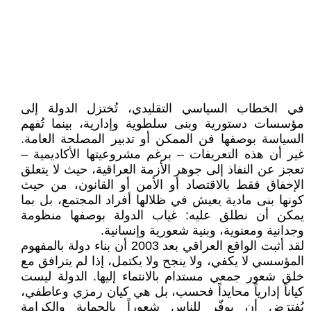
في الخطاب السياسي التقليدي، تُختزل الدولة إلى
مؤسسات دستورية وبنى سلطوية وإدارية، بينما تُفهم
السياسة بوصفها فن الممكن أو تدبير المصلحة العامة.
غير أن هذه التعريفات – برغم مشروعيتها الأكاديمية –
تعجز عن النفاذ إلى جوهر الأزمة العراقية، حيث لا يتعلق
الإخفاق فقط بالاقتصاد أو الأمن أو القانون، من حيث
كونها بنى مادية يعيش في ظلالها أفراد المجتمع، بل بما
يمكن أن نطلق عليه: غياب الدولة بوصفها منظومة
وجدانية ومعنوية، وبنية شعورية وإنسانية.
لقد أثبت الواقع العراقي بعد 2003 أن بناء دولة بالمفهوم
المؤسسي لا يكفي، ولا ينجح ولا يكتمل، إذا لم يترافق مع
خلق شعور جمعي مستدام بالانتماء إليها. الدولة ليست
كياناً إدارياً محايداً فحسب، بل هي كيان رمزي وعاطفي،
يُفترَض أن يوفّر للناس شعوراً بالحماية والكرامة