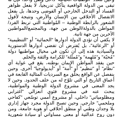
تبقى من الدولة الواقعية يتآكل تدريجياً، لا بفعل ظواهر
الفساد أو التدخل الخارجي أو الفوضى وحدها، بل بفعل
الانفصال الأخلاقي بين الإنسان والأرض، ونتيجة لأفول
الشعور بالرابطة الوطنية – المُواطنية التي تربط الفرد/
المواطن بالدولة/الوطن من جهة، وبالمجتمع/المواطنين
الآخرين من جهة ثانية.
لا يكفي أن تؤدي الدولة أدوارها "الحمائية" أو "التنظيمية"
أو "الرعائية"، بل يُفترض أن تفضي أدوارها الدستورية
والسيادية هذه إلى أن تكون في مخيال مواطنيها دولة
"مُحبّة" و"مُلهِمة" و"مُمثّلة" للكرامة والثقة والحلم.
حين يفقد المواطن الإيمان بوطنه، يقع في غواية أي
"نظام" أو "تنظيم" أو "أمة" أو "أيديولوجيا" أخرى. وحين
ينفصل عن الواقع يحلّق مع السرديات المثالية القابعة في
أعماق التاريخ أو التي تلوّح له من خلف الحدود. وحين لا
يجد المعنى في مشروع الدولة الوطنية والمواطَنية،
يبحث عنه في مشروع فئوي انعزالي "اغترابي
ومظلومياتي" داخلي، أو مشروع أممي توسّعي "كفاحي
وملحمي" خارجي. وحين تصبح الدولة مجرد جهاز إداري
بلا وجدان وطني أو منطق أخلاقي أو هوية جامعة، ومن
دون روح عدالتية أو معنى مساواتي أو سيادة شعورية