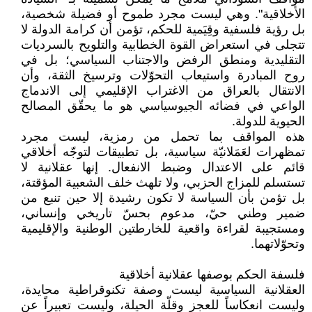
الأخلاقية". وهي ليست مجرد طموح أو فضيلة شخصية،
بل رؤية فلسفية وقِيَمية للحكم، تؤمن أن كرامة الدولة لا
تتجلى في استعراض القوة الخطابية والتلويح بالسرديات
التقليدية ومنطق الرفض والاجتناب السياسي؛ بل في
روح المبادرة واستيعاب التحوّلات وترسيخ الثقة، وأن
الانتقال بالعراق من الاغتراب الإقليمي إلى الاندماج
الواعي في فضائه الجيوسياسي هو ما يحقّق المصالح
الحيوية للدولة.
هذه المواقف بما تحمل من رمزية، ليست مجرد
تمظهرات لعَمَلانيّة سياسية، بل تطبيقات لتوجّه أخلاقي
قائم على الاعتدال وضبط الانفعال. إنها عقلانية لا
تستسلم للمزاج الحزبي، ولا تلهث خلف الشعبية المؤقتة،
بل تؤمن بأن السياسة لا تكون رشيدة إلا حين تنبع من
ضمير وطني حيّ، مدعوم بحسّ تاريخي وإنساني،
ومستجيبة لقراءة واقعية للخارطتين الوطنية والإقليمية
وتحوّلاتهما.
فلسفة الحكم بوصفها عقلانية أخلاقية
العقلانية السياسية ليست وصفة تكنوقراطية محايدة،
وليست انعكاساً للعجز وقلّة الحيلة، وليست تعبيراً عن