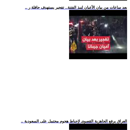
.. بعد ساعات من بيان الأعيان لنبذ الفتنة.. تفجير يستهدف حافلة ر
.. العراق يرفع الجاهزية القصوى لإحباط هجوم محتمل على السعودية