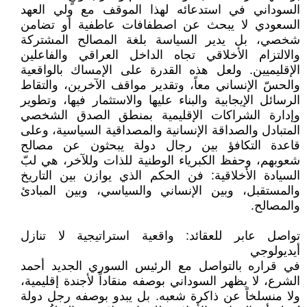
السوداني في استدعائه لهذا الموقف مع ولي العهد
السعودي لا يبحث عن اصطفافات عاطفية أو تضامن
شخصي، بل يدير السياسة بلغة المصالح المشتركة
والالتزام الأخلاقي تجاه الداخل العراقي والفاعلين
الإقليميين. ولعل هذه القدرة على الإمساك بالواقعية
والحسّ الإنساني معاً، وتقدير مواقف الآخرين، والتقاط
الرسائل الإيجابية والبناء عليها والاستثمار فيها، وتطوير
وإدارة الشراكات الإقليمية بمنطق الصدق الشخصي
المتبادل والصداقة الإنسانية والمصداقية السياسية، وعلى
قاعدة التكافؤ بين رجال دولة يبحثون عن مصالح
شعوبهم، وحفظ الكبرياء الوطنية للذات وللآخر، هي لبّ
السيادة الأخلاقية: فن الحكم الذي يوازن بين التاريخ
والمستقبل، وبين الإنساني والسياسي، وبين المبادئ
والمصالح.
تواصل عابر للعقائد: واقعية استراتيجية لا تنازل
أيديولوجي
في قراره بالتواصل مع الرئيس السوري الجديد أحمد
الشرع، لا يظهر السوداني بوصفه منقاداً لأجندة إقليمية،
ولا منسلخاً عن ذاكرة شعبه. بل يبدو بوصفه رجل دولة