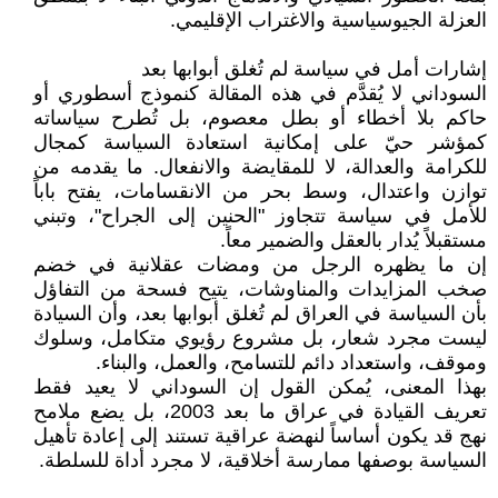
العزلة الجيوسياسية والاغتراب الإقليمي.
إشارات أمل في سياسة لم تُغلق أبوابها بعد
السوداني لا يُقدَّم في هذه المقالة كنموذج أسطوري أو
حاكم بلا أخطاء أو بطل معصوم، بل تُطرح سياساته
كمؤشر حيّ على إمكانية استعادة السياسة كمجال
للكرامة والعدالة، لا للمقايضة والانفعال. ما يقدمه من
توازن واعتدال، وسط بحر من الانقسامات، يفتح باباً
للأمل في سياسة تتجاوز "الحنين إلى الجراح"، وتبني
مستقبلاً يُدار بالعقل والضمير معاً.
إن ما يظهره الرجل من ومضات عقلانية في خضم
صخب المزايدات والمناوشات، يتيح فسحة من التفاؤل
بأن السياسة في العراق لم تُغلق أبوابها بعد، وأن السيادة
ليست مجرد شعار، بل مشروع رؤيوي متكامل، وسلوك
وموقف، واستعداد دائم للتسامح، والعمل، والبناء.
بهذا المعنى، يُمكن القول إن السوداني لا يعيد فقط
تعريف القيادة في عراق ما بعد 2003، بل يضع ملامح
نهج قد يكون أساساً لنهضة عراقية تستند إلى إعادة تأهيل
السياسة بوصفها ممارسة أخلاقية، لا مجرد أداة للسلطة.