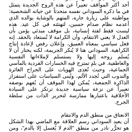
أحد أكثر المواقف تعبيراً عن هذه الروح الجديدة يتمثل
في ما ذكره السوداني نفسه متحدثاً عن حياته الشخصية:
مواظبته على زيارة جاره، المتهم بالوشاية بوالده الذي
أعدمه نظام صدام حسين، لتهنئته في كل عيد. هذه
ليست فقط لفتة إنسانية، بل موقف مبدئي يؤمن بأن
العدل لا يعني الانتقام، وأن الكرامة لا تُستعاد بالحقد. إنه
فعل سياسي بمعناه العميق، وإعلان رفض لإعادة إنتاج
الكراهية. السوداني هنا لا يُنكر الجريمة، لكنه يختار أن لا
يُسلم روحه إليها ولا يستسلم لإملاءاتها النفسية
والعاطفية. في بلدٍ تمتزج فيه الخسارات الفردية بالمآسي
الجماعية، وحيث تُغذى الهويات على الجراح الغائرة
والندوب التي تُجدد الألم، وتُبنى السياسات على استفزاز
الذاكرة الجمعية، يُمكن لهذا الموقف أن يُفهم بوصفه
تعبيراً عن نزعة سياسية جديدة ترتكز على السيادة
الأخلاقية باعتبارها ممارسة لتحرير الذات من سلطة
الجرح.
الانعتاق من منطق الدم والانتقام
أن يعيد السوداني رسم العلاقة مع الماضي بهذا الشكل
هو تحرُّر نادر من منطق "الدم لا يُغسل إلا بالدم"، ومن