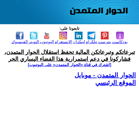
تابعونا على:
بودكاست
بنترست
تيلكرام
لينكدإن
الانستغرام
اليوتيوب
التويتر
الفيسبوك
تبرعاتكم وتبرعاتكن المالية تحفظ استقلال الحوار المتمدن،
فشاركونا في دعم استمرارية هذا الفضاء اليساري الحر
[اشترك في قناة ‫«الحوار المتمدن» على اليوتيوب]
الحوار المتمدن - موبايل
الموقع الرئيسي