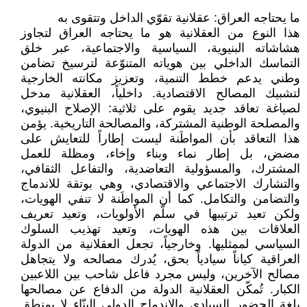
ما يحتاجه العراق: عقلانية تقوّي الداخل وتتقوى به
هذا النوع من العقلانية هو ما يحتاجه العراق لتجاوز
هشاشاته البنيوية، السياسية والاجتماعية، عبر خلق
التماسك الداخلي بين هوياته المتنوّعة لترسيخ تضامن
وطني يدعم خطط التنمية، وتعزيز مكانته الخارجية
لتشبيك المصالح الاقتصادية. داخلياً، العقلانية مدخل
لصياغة تعاقد جديد يقوم على ثلاثية: الإصلاح البنيوي،
والمصلحة الوطنية المشتركة، والمصالحة التاريخية. يؤمن
هذا التعاقد بأن المواطَنة ليست إطاراً للتعايش على
مضض، بل إطار نماء وبناء وإخاء، ومظلة للعمل
المشترك، والمسؤولية التعاضدية، والتفاعل الثقافي،
والتشارك الاجتماعي والاقتصادي، وهي بوتقة للاندماج
والتضامن والتكامل. كما أن المواطَنة لا تنفي الهويات،
ولكن تعيد ترتيبها في سلّم الأولويات، وتعيد تعريف
العلاقات بين هذه الهويات، وتعيد تهذيب السلوك
السياسي لممثليها. وخارجياً، تجعل العقلانية من الدولة
العراقية كياناً سيادياً بحق، يُدرك مصالحه ولا يتجاهل
مصالح الآخرين، وليس مجرد فاعل شاحب بين اللاعبين
الكبار. تُمكّن العقلانية الدولة من الدفاع عن مصالحها
بلغة الحضور السيادي والاندماج الدولي البنّاء لا بمنطق