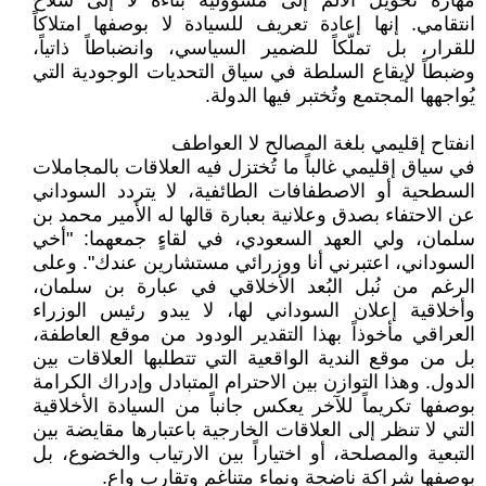
مهارة تحويل الألم إلى مسؤولية بنّاءة لا إلى سلاح
انتقامي. إنها إعادة تعريف للسيادة لا بوصفها امتلاكاً
للقرار، بل تملّكاً للضمير السياسي، وانضباطاً ذاتياً،
وضبطاً لإيقاع السلطة في سياق التحديات الوجودية التي
يُواجهها المجتمع وتُختبر فيها الدولة.
انفتاح إقليمي بلغة المصالح لا العواطف
في سياق إقليمي غالباً ما تُختزل فيه العلاقات بالمجاملات
السطحية أو الاصطفافات الطائفية، لا يتردد السوداني
عن الاحتفاء بصدق وعلانية بعبارة قالها له الأمير محمد بن
سلمان، ولي العهد السعودي، في لقاءٍ جمعهما: "أخي
السوداني، اعتبرني أنا ووزرائي مستشارين عندك". وعلى
الرغم من نُبل البُعد الأخلاقي في عبارة بن سلمان،
وأخلاقية إعلان السوداني لها، لا يبدو رئيس الوزراء
العراقي مأخوذاً بهذا التقدير الودود من موقع العاطفة،
بل من موقع الندية الواقعية التي تتطلبها العلاقات بين
الدول. وهذا التوازن بين الاحترام المتبادل وإدراك الكرامة
بوصفها تكريماً للآخر يعكس جانباً من السيادة الأخلاقية
التي لا تنظر إلى العلاقات الخارجية باعتبارها مقايضة بين
التبعية والمصلحة، أو اختياراً بين الارتياب والخضوع، بل
بوصفها شراكة ناضجة ونماء متناغم وتقارب واعٍ.