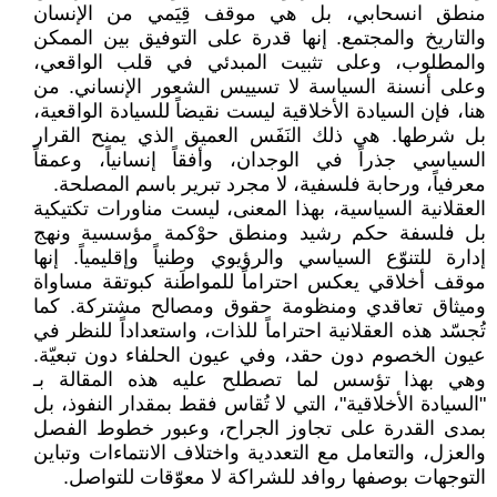
منطق انسحابي، بل هي موقف قِيَمي من الإنسان
والتاريخ والمجتمع. إنها قدرة على التوفيق بين الممكن
والمطلوب، وعلى تثبيت المبدئي في قلب الواقعي،
وعلى أنسنة السياسة لا تسييس الشعور الإنساني. من
هنا، فإن السيادة الأخلاقية ليست نقيضاً للسيادة الواقعية،
بل شرطها. هي ذلك النَفَس العميق الذي يمنح القرار
السياسي جذراً في الوجدان، وأفقاً إنسانياً، وعمقاً
معرفياً، ورحابة فلسفية، لا مجرد تبرير باسم المصلحة.
العقلانية السياسية، بهذا المعنى، ليست مناورات تكتيكية
بل فلسفة حكم رشيد ومنطق حوْكمة مؤسسية ونهج
إدارة للتنوّع السياسي والرؤيوي وطنياً وإقليمياً. إنها
موقف أخلاقي يعكس احتراماً للمواطَنة كبوتقة مساواة
وميثاق تعاقدي ومنظومة حقوق ومصالح مشتركة. كما
تُجسّد هذه العقلانية احتراماً للذات، واستعداداً للنظر في
عيون الخصوم دون حقد، وفي عيون الحلفاء دون تبعيّة.
وهي بهذا تؤسس لما تصطلح عليه هذه المقالة بـ
"السيادة الأخلاقية"، التي لا تُقاس فقط بمقدار النفوذ، بل
بمدى القدرة على تجاوز الجراح، وعبور خطوط الفصل
والعزل، والتعامل مع التعددية واختلاف الانتماءات وتباين
التوجهات بوصفها روافد للشراكة لا معوّقات للتواصل.