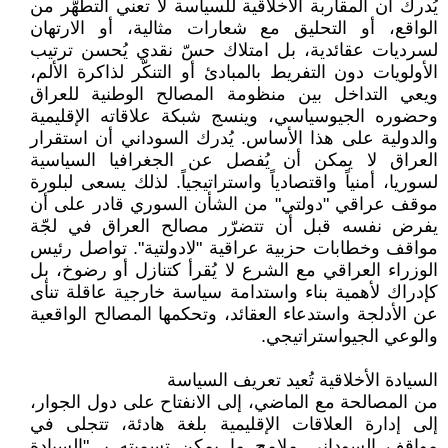
يُدرك أن المقاربة الأخلاقية للسياسة لا تعني التطهُّر من
الواقع، أو التحليق مع شعارات مثالية، أو الارتهان
لسرديات عقائدية، بل امتلاك حسّ نقدي يُحسن ترتيب
الأولويات دون التفريط بالمبادئ أو التنكّر لذاكرة الألم،
ويعي التداخل بين منظومة المصالح الوطنية للعراق
وحضوره الجيوسياسي، وينسج شبكة علاقاته الإقليمية
والدولية على هذا الأساس. يُدرك السوداني أن استقرار
العراق لا يمكن أن يُفصل عن الجغرافيا السياسية
لسوريا، أمنياً واقتصادياً واستراتيجياً. لذلك يسعى لبلورة
موقف عراقي "دولتي" من الشأن السوري قادر على أن
يفرض نفسه قبل أن تتضرّر مصالح العراق في لجّة
مواقف وخطابات حزبية عراقية "لادولتية". تواصل رئيس
الوزراء العراقي مع الشرع لا يُقرأ كتنازل أو رضوخ، بل
كإدراك لأهمية بناء واستدامة سياسة خارجية عاقلة تنأى
عن الأدلجة واستدعاء العقائد، وتحكمها المصالح الواقعية
والوعي الجيواستراتيجي.
السيادة الأخلاقية تُعيد تعريف السياسة
من المصالحة مع الماضي، إلى الانفتاح على دول الجوار،
إلى إدارة العلاقات الإقليمية بلغة هادئة، تتجلى في
مواقف السوداني ملامح ما يمكن تسميته بـ "السيادة