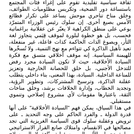
ثقافة سياسية تقليدية تقوم على إغراء فئات المجتمع
باستساغة دور الضحية، وتكريس مظلوميات الطوائف،
وخلق مناخ تناحري موحش يساعد على تكرار فظائع
الأمس بصيغ أخرى. إن سلوك رئيس الوزراء المتمرّد
بوعي على منطق الكراهية لا يعبّر عن عقلانية براغماتية
فحسب، بل هو خطوة لبلورة لموقف قِيَمي يتجاوز لغة
الثأر، ويصوغ الذات الحاكمة كذات فاعلة، غير منفعلة،
تعيد تأهيل الذاكرة كي تتواءم مع نهج التنمية، ولا تُسخّرها
للهيمنة السياسية. إنه موقف أخلاقي متسق مع فكرة
السيادة الأخلاقية، حيث لا تكون السيادة مجرد رفض
للتدخل الأجنبي، بل خلق للحصانة الخارجية وتعزيز
للمناعة الداخلية. السيادة، بهذا المعنى، بناء داخلي يتطلب
عقلنة الذاكرة، وترسيخ المشتركات، وتطوير الرؤية،
وتجديد الخطاب، وإدارة الخلافات برشد، وخلق مناخات
الثقة، باعتبارها مقومات لأي مشروع إصلاحي وتنموي
مستقبلي.
في هذا السياق، يمكن فهم "السيادة الأخلاقية" على أنها
قدرة الدولة ـ والفرد الحاكم على وجه التحديد ـ على
ترويض وعقلنة سلوك قوى السياسة الغريزية التي تجد
مصالحها في الانقسام، وامتلاك صانع القرار الاستراتيجي