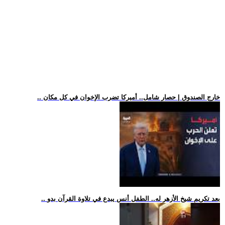
.. خارج الصندوق | حصار شامل.. أميركا تضرب الإخوان في كل مكان
.. بعد تكريم شيخ الأزهر له.. الطفل أنس يبدع في تلاوة القرآن بدو