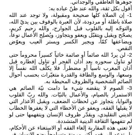
جوهرها العاطفي والوجداني.
أقول بكل ثقة، والله عند ظنّ عباده به:
1- إن الصلاة كلها صحيحة ومقبولة، ولا توجد عند الله
صلاة باطلة أو مردودة، لأن العبرة بالوقوف بين يديّ الله،
والتوجّه إليه بالقلوب قبل الجوارح، والله رحيم كريم،
يصحّح ويقبل ويتقبّل ويعفو ويتجاوز، ويُصلِح الأعمال نوعاً،
ويضاعفها كمّاً، ويجبر الكسر ويستر العيب ويعوّض
النقص.
2- لن يردّ الله صائماً أو صائمة خائباً كسيراً محروماً حتى
لو تناول سحوره بعد أذان الفجر أو تناول إفطاره قبل
أذان المغرب ناسياً أو مضطراً. فلا يكلّف الله نفساً إلا
وسعها، والوسع والطاقة والقدرة متغيّرات بحسب أحوال
الصائم الشخصية والظروف المحيطة به.
3- الصوم لا ينقضه شيء ما دامت نيّة الصائم هي
الاستمرار بالصيام، والأعمال بالنيّات. والله ربّ القلوب
والنوايا، يتجاوز عن لحظات الضعف، ويقبل الأعذار التي
لا يقبلها الفقه، ويعفو عن الأخطاء التي لا يغفرها الخطاب
الديني التقليدي، ويقدّر ظروف الإنسان ويتفهمها حتى لو
لم تتفهمها الثقافة الدينية المتشددة.
لا تعني هذه المقاربة إلغاء الفقه أو الاستغناء عن الأحكام،
بل تدعو إلى فهم أكثر مرونة وتسامحاً يضع الإنسان في