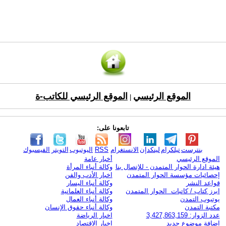
الموقع الرئيسي
الموقع الرئيسي للكاتب-ة
|
تابعونا على:
بنترست
تيلكرام
لينكدإن
الانستغرام
RSS
اليوتيوب
التويتر
الفيسبوك
الموقع الرئيسي
أخبار عامة
هيئة ادارة الحوار المتمدن - للإتصال بنا
وكالة أنباء المرأة
إحصائيات مؤسسة الحوار المتمدن
اخبار الأدب والفن
قواعد النشر
وكالة أنباء اليسار
ابرز كتاب / كاتبات الحوار المتمدن
وكالة أنباء العلمانية
يوتيوب التمدن
وكالة أنباء العمال
مكتبة التمدن
وكالة أنباء حقوق الإنسان
عدد الزوار: 3,427,863,159
اخبار الرياضة
اضافة موضوع جديد
اخبار الاقتصاد