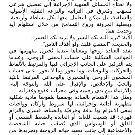
ولا تحتاج المسائل الفقهية الإجرائية إلى تفصيل شرعي
مُسهَب ومُغرِق في التراثية والنزعة النقلية الأصولية
والسلفية، بل يمكن التعامل معها بكل بساطة وأريحية،
وبعقلية المرونة وروح التسامح من خلال استلهام آية
وحديث هما:
الآية: "يريد الله بكم اليسر ولا يريد بكم العسر".
والحديث: "استفتِ قلبك ولو أفتاك الناس".
تفقد العبادة روحها ومعناها عندما يُختزل مفهومها في
الجوانب الشكلية على حساب المعنى الروحي. وعندما
يتم التركيز على الجانب الإجرائي فيها والمرتبط بالألفاظ
والحركات والتوقيات، وما يجوز وما لا يجوز، على حساب
المضمون الروحي والضميري والوجداني المرتبط بالنيّة
والحبّ والإخلاص، والإقبال على الله والتوجّه إليه،
والارتماء بين يدي رحمته وفي محراب عفوه وغفرانه.
ومثل هذا الاهتمام بالعبادة بوصفها طقوساً مادية شكلية
مظهرية أدائية وإجرائية، لها شروط وأركان وواجبات
ينبغي الالتزام بها بدقة وحَرفيّة وانضباط قسري والتزام
قهري؛ قد يتسبب للعابد أو العابدة بالضغط النفسي أو
القلق أو الوسواس الذي يُصعّب حياته الشخصية
والاجتماعية إلى جانب تعقيد حياته الروحية وتجريدها من