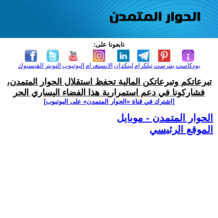
تابعونا على:
بودكاست
بنترست
تيلكرام
لينكدإن
الانستغرام
اليوتيوب
التويتر
الفيسبوك
تبرعاتكم وتبرعاتكن المالية تحفظ استقلال الحوار المتمدن،
فشاركونا في دعم استمرارية هذا الفضاء اليساري الحر
[اشترك في قناة ‫«الحوار المتمدن» على اليوتيوب]
الحوار المتمدن - موبايل
الموقع الرئيسي