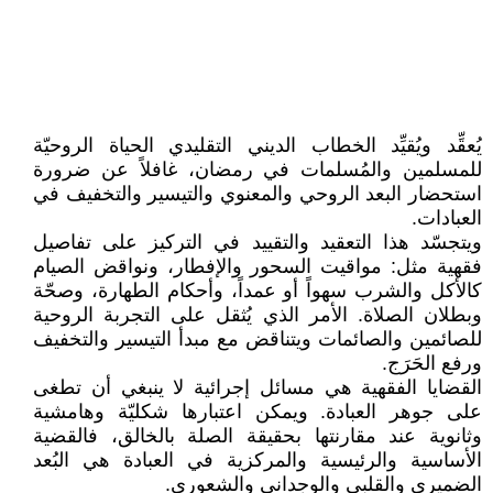
يُعقِّد ويُقيِّد الخطاب الديني التقليدي الحياة الروحيّة
للمسلمين والمُسلمات في رمضان، غافلاً عن ضرورة
استحضار البعد الروحي والمعنوي والتيسير والتخفيف في
العبادات.
ويتجسّد هذا التعقيد والتقييد في التركيز على تفاصيل
فقهية مثل: مواقيت السحور والإفطار، ونواقض الصيام
كالأكل والشرب سهواً أو عمداً، وأحكام الطهارة، وصحّة
وبطلان الصلاة. الأمر الذي يُثقل على التجربة الروحية
للصائمين والصائمات ويتناقض مع مبدأ التيسير والتخفيف
ورفع الحَرَج.
القضايا الفقهية هي مسائل إجرائية لا ينبغي أن تطغى
على جوهر العبادة. ويمكن اعتبارها شكليّة وهامشية
وثانوية عند مقارنتها بحقيقة الصلة بالخالق، فالقضية
الأساسية والرئيسية والمركزية في العبادة هي البُعد
الضميري والقلبي والوجداني والشعوري.