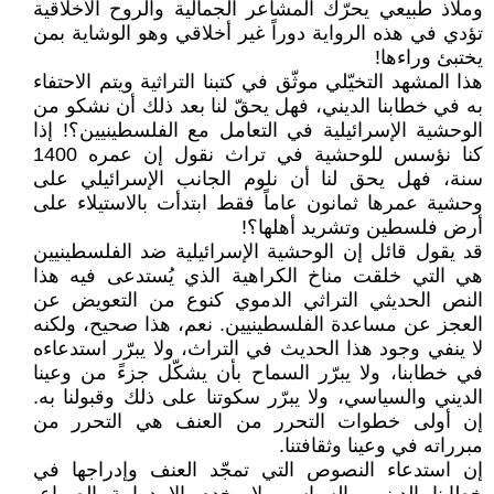
وملاذ طبيعي يحرّك المشاعر الجمالية والروح الأخلاقية
تؤدي في هذه الرواية دوراً غير أخلاقي وهو الوشاية بمن
يختبئ وراءها!
هذا المشهد التخيّلي موثّق في كتبنا التراثية ويتم الاحتفاء
به في خطابنا الديني، فهل يحقّ لنا بعد ذلك أن نشكو من
الوحشية الإسرائيلية في التعامل مع الفلسطينيين؟! إذا
كنا نؤسس للوحشية في تراث نقول إن عمره 1400
سنة، فهل يحق لنا أن نلوم الجانب الإسرائيلي على
وحشية عمرها ثمانون عاماً فقط ابتدأت بالاستيلاء على
أرض فلسطين وتشريد أهلها؟!
قد يقول قائل إن الوحشية الإسرائيلية ضد الفلسطينيين
هي التي خلقت مناخ الكراهية الذي يُستدعى فيه هذا
النص الحديثي التراثي الدموي كنوع من التعويض عن
العجز عن مساعدة الفلسطينيين. نعم، هذا صحيح، ولكنه
لا ينفي وجود هذا الحديث في التراث، ولا يبرّر استدعاءه
في خطابنا، ولا يبرّر السماح بأن يشكّل جزءً من وعينا
الديني والسياسي، ولا يبرّر سكوتنا على ذلك وقبولنا به.
إن أولى خطوات التحرر من العنف هي التحرر من
مبرراته في وعينا وثقافتنا.
إن استدعاء النصوص التي تمجّد العنف وإدراجها في