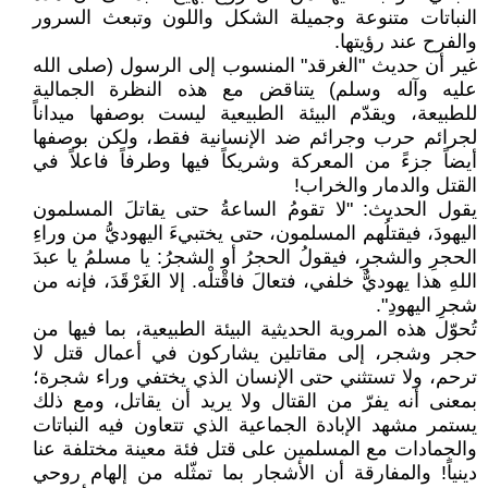
النباتات متنوعة وجميلة الشكل واللون وتبعث السرور
والفرح عند رؤيتها.
غير أن حديث "الغرقد" المنسوب إلى الرسول (صلى الله
عليه وآله وسلم) يتناقض مع هذه النظرة الجمالية
للطبيعة، ويقدّم البيئة الطبيعية ليست بوصفها ميداناً
لجرائم حرب وجرائم ضد الإنسانية فقط، ولكن بوصفها
أيضاً جزءً من المعركة وشريكاً فيها وطرفاً فاعلاً في
القتل والدمار والخراب!
يقول الحديث: "لا تقومُ الساعةُ حتى يقاتلَ المسلمون
اليهودَ، فيقتلُهم المسلمون، حتى يختبيءَ اليهوديُّ من وراءِ
الحجرِ والشجرِ، فيقولُ الحجرُ أو الشجرُ: يا مسلمُ يا عبدَ
اللهِ هذا يهوديٌّ خلفي، فتعالَ فاقْتلْه. إلا الغَرْقَدَ، فإنه من
شجرِ اليهودِ".
تُحوّل هذه المروية الحديثية البيئة الطبيعية، بما فيها من
حجر وشجر، إلى مقاتلين يشاركون في أعمال قتل لا
ترحم، ولا تستثني حتى الإنسان الذي يختفي وراء شجرة؛
بمعنى أنه يفرّ من القتال ولا يريد أن يقاتل، ومع ذلك
يستمر مشهد الإبادة الجماعية الذي تتعاون فيه النباتات
والجمادات مع المسلمين على قتل فئة معينة مختلفة عنا
دينياً! والمفارقة أن الأشجار بما تمثّله من إلهام روحي