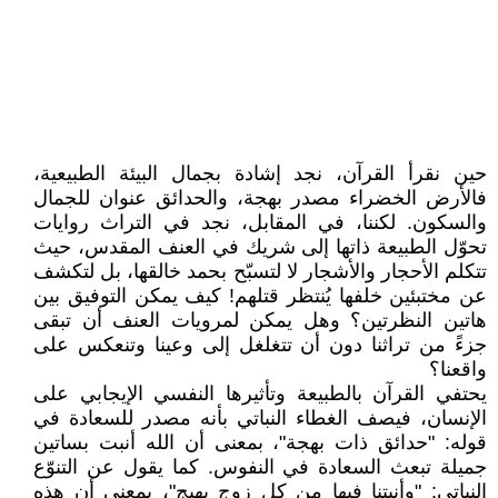
حين نقرأ القرآن، نجد إشادة بجمال البيئة الطبيعية،
فالأرض الخضراء مصدر بهجة، والحدائق عنوان للجمال
والسكون. لكننا، في المقابل، نجد في التراث روايات
تحوّل الطبيعة ذاتها إلى شريك في العنف المقدس، حيث
تتكلم الأحجار والأشجار لا لتسبّح بحمد خالقها، بل لتكشف
عن مختبئين خلفها يُنتظر قتلهم! كيف يمكن التوفيق بين
هاتين النظرتين؟ وهل يمكن لمرويات العنف أن تبقى
جزءً من تراثنا دون أن تتغلغل إلى وعينا وتنعكس على
واقعنا؟
يحتفي القرآن بالطبيعة وتأثيرها النفسي الإيجابي على
الإنسان، فيصف الغطاء النباتي بأنه مصدر للسعادة في
قوله: "حدائق ذات بهجة"، بمعنى أن الله أنبت بساتين
جميلة تبعث السعادة في النفوس. كما يقول عن التنوّع
النباتي: "وأنبتنا فيها من كل زوج بهيج"، بمعنى أن هذه