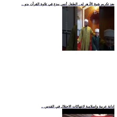
.. بعد تكريم شيخ الأزهر له.. الطفل أنس يبدع في تلاوة القرآن بدو
.. إدانة عربية وإسلامية لانتهاكات الاحتلال في القدس