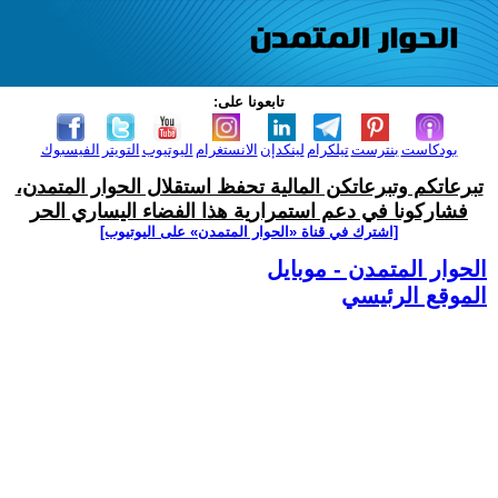
تابعونا على:
بودكاست
بنترست
تيلكرام
لينكدإن
الانستغرام
اليوتيوب
التويتر
الفيسبوك
تبرعاتكم وتبرعاتكن المالية تحفظ استقلال الحوار المتمدن،
فشاركونا في دعم استمرارية هذا الفضاء اليساري الحر
[اشترك في قناة ‫«الحوار المتمدن» على اليوتيوب]
الحوار المتمدن - موبايل
الموقع الرئيسي