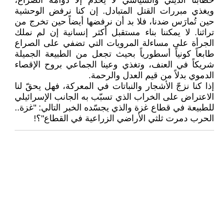
خطابنا الديني والسياسي لا يخدم إلا دوامة الصراع،
ويغذي مبررات القتل المتبادل. إن كنا نرفض الوحشية
حين تُمارَس ضدنا، فلا بد أن نرفضها أيضاً حين تخرج من
تراثنا. لا يمكننا بناء مستقبل أكثر إنسانية إن لم نملك
الجرأة على مساءلة المرويات التي تضفي على الصراع
طابعاً كونياً أسطورياً بحيث تجعل من الطبيعة الجميلة
شريكاً في العنف، وتغذي وعينا الجماعي بروح الإقصاء
الدموي بدلاً من قيم العدل والرحمة.
إذا كنا نزجّ الأشجار والنباتات في المعركة، فهل يحقّ لنا
الاعتراض على الخراب الذي تسبّب به الجانب الإسرائيلي
للطبيعة في قطاع غزة والذي يجسّده الخبر التالي: "غزة..
الحرب دمرت ثلثي الأراضي الزراعية في القطاع"؟!