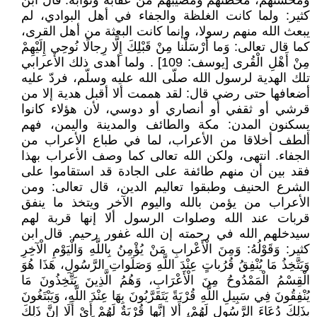
ومحسنهم، مخطئهم ومصيبهم من عقابه وثوابه. قال ابن
كثير: ولما كانت الغلظة والجفاء في أهل البوادي، لم
يبعث الله منهم رسولا، وإنما كانت البعثة من أهل القرى،
كما قال تعالى: وَما أَرْسَلْنا مِنْ قَبْلِكَ إِلَّا رِجالًا نُوحِي إِلَيْهِمْ
مِنْ أَهْلِ الْقُرى [يوسف: 109] . ولما أهدى ذلك الأعرابي
تلك الهدية لرسول الله صلّى الله عليه وسلّم، فردّ عليه
أضعافها حتى رضي قال: لقد هممت ألا أقبل هدية إلا من
قرشي أو ثقفي أو أنصاري أو دوسي، لأن هؤلاء كانوا
يسكنون المدن: مكة والطائف والمدينة واليمن، فهم
ألطف أخلاقا من الأعراب، لما في طباع الأعراب من
الجفاء. انتهى، ولكن الله تعالى كما وصف الأعراب بهذا
فقد بين أن منهم طائفة على الجادة قد استقاموا على
الشرع الحنيف وطبقوا تعاليم الدين، قال تعالى: ومن
الأعراب من يؤمن بالله واليوم الآخر ويتخذ ما ينفق
قربات عند الله وصلوات الرسول ألا إنها قربة لهم
سيدخلهم الله في رحمته إن الله غفور رحيم. قال ابن
كثير: وَقَوْلُهُ: وَمِنَ الْأَعْرابِ مَنْ يُؤْمِنُ بِاللَّهِ وَالْيَوْمِ الْآخِرِ
وَيَتَّخِذُ مَا يُنْفِقُ قُرُباتٍ عِنْدَ اللَّهِ وَصَلَواتِ الرَّسُولِ، هَذَا هُوَ
الْقِسْمُ الْمَمْدُوحُ مِنَ الْأَعْرَابِ، وَهُمُ الَّذِينَ يَتَّخِذُونَ مَا
يُنْفِقُونَ فِي سَبِيلِ اللَّهِ قُرْبَةً يَتَقَرَّبُونَ بِهَا عِنْدَ اللَّهِ، وَيَبْتَغُونَ
بِذَلِكَ دُعَاءَ الرَّسُولِ لَهُمْ، أَلا إِنَّها قُرْبَةٌ لَهُمْ أَيْ أَلَا إِنَّ ذَلِكَ