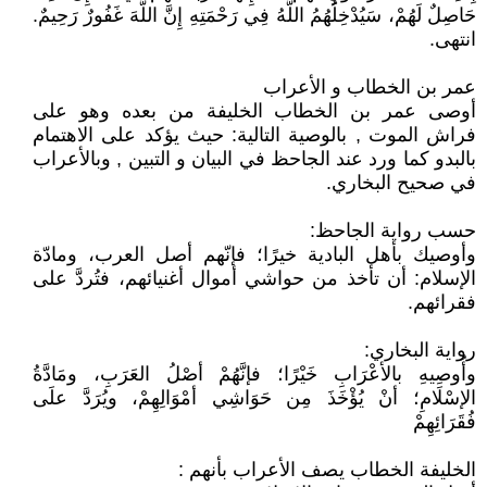
حَاصِلٌ لَهُمْ، سَيُدْخِلُهُمُ اللَّهُ فِي رَحْمَتِهِ إِنَّ اللَّهَ غَفُورٌ رَحِيمٌ.
انتهى.
عمر بن الخطاب و الأعراب
أوصى عمر بن الخطاب الخليفة من بعده وهو على
فراش الموت , بالوصية التالية: حيث يؤكد على الاهتمام
بالبدو كما ورد عند الجاحظ في البيان و التبين , وبالأعراب
في صحيح البخاري.
حسب رواية الجاحظ:
وأوصيك بأهل البادية خيرًا؛ فإنّهم أصل العرب، ومادّة
الإسلام: أن تأخذ من حواشي أموال أغنيائهم، فتُردَّ على
فقرائهم.
رواية البخاري:
وأُوصِيهِ بالأعْرَابِ خَيْرًا؛ فإنَّهُمْ أصْلُ العَرَبِ، ومَادَّةُ
الإسْلَامِ؛ أنْ يُؤْخَذَ مِن حَوَاشِي أمْوَالِهِمْ، ويُرَدَّ علَى
فُقَرَائِهِمْ
الخليفة الخطاب يصف الأعراب بأنهم :