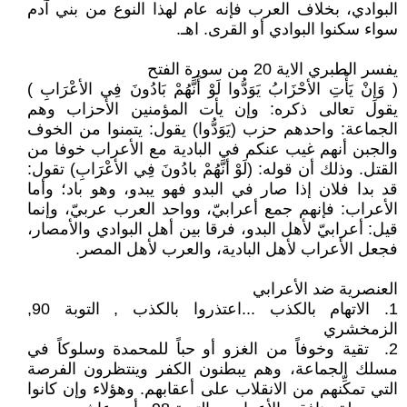
البوادي، بخلاف العرب فإنه عام لهذا النوع من بني آدم
سواء سكنوا البوادي أو القرى. اهـ.
يفسر الطبري الاية 20 من سورة الفتح
( وَإِنْ يَأْتِ الأحْزَابُ يَوَدُّوا لَوْ أَنَّهُمْ بَادُونَ فِي الأعْرَابِ )
يقول تعالى ذكره: وإن يأت المؤمنين الأحزاب وهم
الجماعة: واحدهم حزب (يَوَدُّوا) يقول: يتمنوا من الخوف
والجبن أنهم غيب عنكم في البادية مع الأعراب خوفا من
القتل. وذلك أن قوله: (لَوْ أنَّهُمْ بادُونَ فِي الأعْرَابِ) تقول:
قد بدا فلان إذا صار في البدو فهو يبدو، وهو باد؛ وأما
الأعراب: فإنهم جمع أعرابيّ، وواحد العرب عربيّ، وإنما
قيل: أعرابيّ لأهل البدو، فرقا بين أهل البوادي والأمصار،
فجعل الأعراب لأهل البادية، والعرب لأهل المصر.
العنصرية ضد الأعرابي
1. الاتهام بالكذب ...اعتذروا بالكذب , التوبة 90,
الزمخشري
2. تقية وخوفاً من الغزو أو حباً للمحمدة وسلوكاً في
مسلك الجماعة، وهم يبطنون الكفر وينتظرون الفرصة
التي تمكِّنهم من الانقلاب على أعقابهم. وهؤلاء وإن كانوا