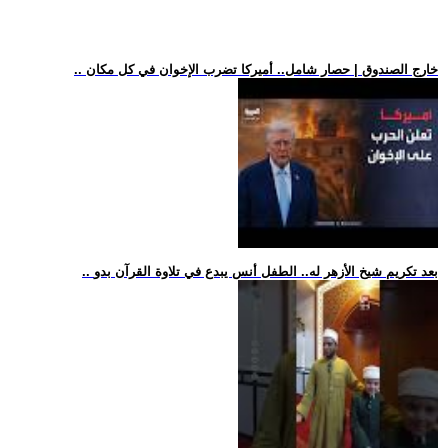
.. خارج الصندوق | حصار شامل.. أميركا تضرب الإخوان في كل مكان
.. بعد تكريم شيخ الأزهر له.. الطفل أنس يبدع في تلاوة القرآن بدو