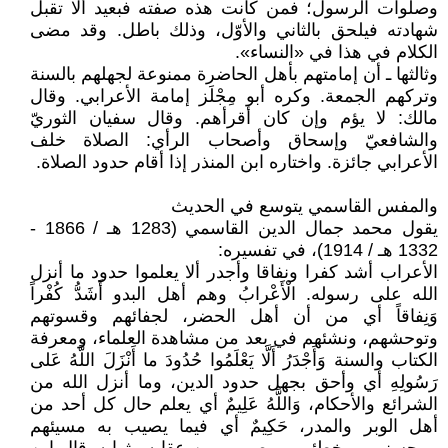
وصلوات الرسول؛ فمن كانت هذه صفته فبعيد ألا تقبل
شهادته فيلحق بالثاني والأوّل، وذلك باطل. وقد مضى
الكلام في هذا في «النساء».
وثالثها ـ أن إمامتهم بأهل الحاضرة ممنوعة لجهلهم بالسنة
وتركهم الجمعة. وكره أبو مِجْلَز إمامة الأعرابي. وقال
مالك: لا يؤم وإن كان أقرأهم. وقال سفيان الثوريّ
والشافعيّ وإسحاق وأصحاب الرأي: الصلاة خلف
الأعرابي جائزة. واختاره ابن المنذر إذا أقام حدود الصلاة.
والمفس القاسمي يتوسع في الحديث
يقول محمد جمال الدين القاسمي (1283 هـ / 1866 -
1332 هـ / 1914)، في تفسيره:
الأعراب أشد كفرا ونفاقا وأجدر ألا يعلموا حدود ما أنزل
الله على رسوله. الْأَعْرابُ وهم أهل البدو أَشَدُّ كُفْراً
وَنِفاقاً أي من أن أهل الحضر، لجفائهم وقسوتهم
وتوحشهم، ونشئهم في بعد من مشاهدة العلماء، ومعرفة
الكتاب والسنة وَأَجْدَرُ أَلَّا يَعْلَمُوا حُدُودَ ما أَنْزَلَ اللَّهُ عَلى
رَسُولِهِ أي وأحق بجهل حدود الدين، وما أنزل الله من
الشرائع والأحكام، وَاللَّهُ عَلِيمٌ أي يعلم حال كل أحد من
أهل الوبر والمدر، حَكِيمٌ أي فيما يصيب به مسيئهم