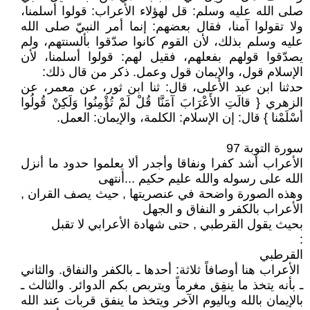
صلى الله عليه وسلم: قل لهؤلاء الأعراب: قولوا أسلمنا،
ولا تقولوا آمنا، فقال بعضهم: إنما أمر النبيّ صلى الله
عليه وسلم بذلك، لأن القوم كانوا صدّقوا بألسنتهم، ولم
يصدّقوا قولهم بفعلهم، فقيل لهم: قولوا أسلمنا، لأن
الإسلام قول، والإيمان قول وعمل. ذكر من قال ذلك:
حدثنا ابن عبد الأعلى، قال: ثنا ابن ثور، عن معمر، عن
الزهري { قالَتِ الأَعْرَابَ آمَنَّا قُلْ لَمْ تُؤْمِنُوا وَلَكِنْ قُولُوا
أسْلَمْنا } قال: إن الإسلام: الكلمة، والإيمان: العمل.
سورة التوبة 97
الأعراب أشد كفرا ونفاقا وأجدر ألا يعلموا حدود ما أنزل
الله على رسوله والله عليم حكيم ...أنتهى
وهذه الصورة واضحة في عنصريتها , حيث يصف القران ,
الأعراب بالكفر و النفاق و الجهل
بحيث يقول القرطبي , حتى شهادة الأعرابي لا تقبل
:
القرطبي
الأعراب هنا أوصافاً ثلاثة: أحدها ـ بالكفر والنفاق. والثاني
ـ بأنه يتخذ ما ينفِق مغرماً ويتربص بكم الدوائر. والثالث ـ
بالإيمان بالله وباليوم الآخر ويتخذ ما ينفق قربات عند الله