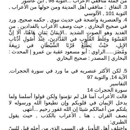
من جملة منافقي الأعراب ...التوبة 98 , أبن عاشور
3. النفاق : منافقي أهل المدينة ومن حولها من الأعراب ,
التوبة 101 , الآلوسي
4. والعنصرية واضحة في حديث نبوي , حكمه صحيح, ورد
في صحيح البخاري , حيث وصف الأعراب بالفدادين , من
الفديد وهو الصوت الشديد ..الإيمَانُ يَمَانٍ هَاهُنَا، ألَا إنَّ
القَسْوَةَ وغِلَظَ القُلُوبِ في الفَدَّادِينَ، عِنْدَ أُصُولِ أذْنَابِ
الإبِلِ، حَيْثُ يَطْلُعُ قَرْنَا الشَّيْطَانِ في رَبِيعَةَ
ومُضَرَ......الراوي : أبو مسعود عقبة بن عمرو | المحدث :
البخاري | المصدر : صحيح البخاري
5. لكن الأكثر عنصريه في ما ورد في سورة الحجرات,
الآية 14, والتوبة 97
التفاسير
سورة الحجرات 14
قالت الأعراب آمنا قل لم تؤمنوا ولكن قولوا أسلمنا ولما
يدخل الإيمان في قلوبكم وإن تطيعوا الله ورسوله لا
يلتكم من أعمالكم شيئا إن الله غفور رحيم ...أنتهى
يصف القران , هنا , الأعراب بالكذب , حيث يقول
الطبري:
واختلف أهل التأويل في السبب الذي من أجله قيل للنبيّ