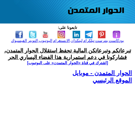
تابعونا على:
بودكاست
بنترست
تيلكرام
لينكدإن
الانستغرام
اليوتيوب
التويتر
الفيسبوك
تبرعاتكم وتبرعاتكن المالية تحفظ استقلال الحوار المتمدن،
فشاركونا في دعم استمرارية هذا الفضاء اليساري الحر
[اشترك في قناة ‫«الحوار المتمدن» على اليوتيوب]
الحوار المتمدن - موبايل
الموقع الرئيسي