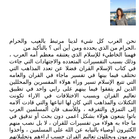
نحن العرب كل شيء لدينا مرتبط بالعيب والحرام
،الحرام من الذي يحدده ومن أين أتى ؟ بالتأكيد من
فهمنا الخاطيء للإسلام الذي يعتنقه معظم أمه العرب ،
وذلك بسبب التفسيرات المتعدده والاجتهادات التي جاءت
في كتاب الإسلام القران فضلا عن تعدد المذاهب التي
تختلف فيما بينها في تفسير ماجاء في القران والعامه
التي تتبع الإسلام تسير وراء هولاء المفسرين والمحللين
الذين لم يتفقوا فيما بينهم على رايي واحد في تطبيق
تعاليم القران وبسبب الاختلافات في الاراء تكونت
التكتلات والمذاهب التي كان لها اتباعها والتي قادت آلامه
إلى التمزق والتفرقه ، وللأسف فان ألمسلمين العرب
باتوا يتبعون هولاء بشكل اعمى دون بحث أو تدقيق في
ما جاء به هولاء من تفسيرات للقران ، لا بل نصب منهم
الكثيرون أوصياء بالنيابه عن الله على المسلمين ، وأخذوا
يحرمون ويحللون تعاليم القران حسب اراءهم وتحليلاتهم