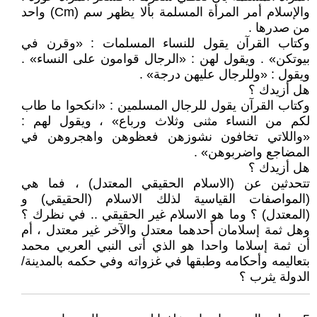
والإسلام أمر المرأة المسلمة بألا يظهر سم (Cm) واحد
من صدرها .
وكتاب القرآن يقول للنساء المسلمات : «وقرن في
بيوتكن» . ويقول لهن : «الرجال قوامون على النساء» .
ويقول : «وللرجال عليهن درجة» .
هل أزيدك ؟
وكتاب القرآن يقول للرجال المسلمين : «انكحوا ما طاب
لكم من النساء مثنى وثلاث ورباع» ، ويقول لهم :
«واللاتي تخافون نشوزهن فعظوهن واهجروهن في
المضاجع واضربوهن» .
هل أزيدك ؟
تتحدثين عن (الاسلام الحقيقي المعتدل) ، فما هي
(المواصفات القياسية لذلك الاسلام (الحقيقي) و
(المعتدل) ؟ وما هو الاسلام غير الحقيقي .. في نظرك ؟
وهل ثمة إسلامان أحدهما معتدل والآخر غير معتدل ، أم
أن ثمة إسلاما واحدا هو الذي أتى النبي العربي محمد
بتعاليمه وأحكامه وطبقها في غزواته وفي حكمه بالمدينة/
الدولة يثرب ؟