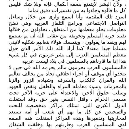
، ولأن البشر لايتمتع بصفه الكمال فإنه وبلا شك فليس
كل ما قالوه وجاءوا به من تفسيرات دقيق تماما
اسرد تلك المقدمه وأنا اسمع وارى من خلال وساءل
التواصل الاجتماعي وبرامج التلفاز العربيه وهي تضخ
معلومات يخلو معظمها من المنطق ، يحاولون من خلالها
تقييد حريه المسلم وتخويفه من عقاب الله ان لم يستمع
لهم وينفذ ما يقولون ، ويتمسك هولاء بتعاليم شكليه لاتبني
مسلما جيدا معتدلا كما أراد الله ذلك الأمر الذي حول
معظم المسلمين العرب إلى بشر غريبون في كل شيء
هذا إذا ما قارناهم بالمسلمين في بلاد ليست عربيه
فالمسلمون العرب يحرمون مالم يحرمه الله في حين لا
يتخذوا أي موقف أو اجراء اخلاقي تجاه من يخالف تعاليم
الله والقران كالكذب والسرقه وشهاده الزور والزنا
بالمحرمات وسوء معامله المراه والطفل ونقض العهود
وسلب حقوق الاخر، والاعتداء على حريه الآخر تحت
مسمى الحرام ، وقتل النفس بغير حق ،وقد استغلت
الدول الكبرى التي تمتلك مراكز متخصصه للبحث
والتمحيص عن كل ما يهم أي شعب أو أمه تستعد
لمحاربتها وتدميرها وهذه المراكز استغلت هذه الصفه
لدى المسلمين العرب وحاربتهم بها وخلقت الشقاق