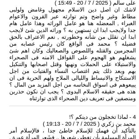
على سالم ( 2025 / 7 / 20 - 15:49 )
لاشك ان اصل دين الاسلام مجهول وغامض ولولبى
مطاط وغير واضح وتم توارثه عبر القرون والاعوام
الغبراء , المعضله هنا هو عامل الوراثه وهذا عامل هام
جدا ولايجب ابدا ان نستهين به ؟ وراثه الدين شئ لايجب
ابدا ان نقلل من شأنه وخطورته , نعم الاعتراف بالحق
فضيله ؟ محمد فى الواقع كان رئيس عصابه من
المجرمين والقتله واللصوص والصعاليك وكان اهم شئ
يشغلهم هو الهجوم على القوافل الامنه فى الصحراء
والاستيلاء على الحملات ونهبها وقتل اصحابها والتنكيل
بهم وبعد ذلك يتم اغتصاب النساء والفتيات من اجل
الاستنكاح والانبساط والليالى الملاح ولهم الحرية فى ان
يبيعوهم فى اسواق النخاسه من اجل المزيد من المال ؟
هذه هى حقيقه الاسلام البدوى ؟ يجب ان نكون حذرين
ومنصفين فى تعريف دين الصحراء الذى توارثناه
4 - لماذا تخجلون من دينكم ؟!
محمد بن زكري ( 2025 / 7 / 20 - 19:13 )
بالتأكيد أن فهمك للإسلام خاطئ جدا ، فالإسلام أمر
المرأة المسلمة بأن تغطي شعرها .. فشَعر المرأة عورة .