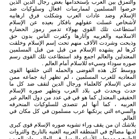
والتمزق بين العرب بإستخدامها بعض رجال الدين الذين
حرضوا المسلمين لممارسات افعال وسلوكيات ضد
الإسلام وضد عادات العرب وشكلت فرق ارهابيه
لأشخاص غسلت عقولهم بافكار بعيده عن الإسلام
استطاعت تلك القوى بهولاء تدمير رموز الحضاره
الاسلاميه والعربيه وآثارها وكفرت الناس بدون حق
وذبحت وشردت الآلاف منهم تحت إسم الإسلام وخلقت
كرها لم يشهده الإسلام من قبل من قبل المسلمين
المعتدلين والعالم اجمع وقد استطاعت تلك القوى رسم
صوره سوداء وسيءه للاسلام أمام العالم .
ووسط كل هذه الفوضى والحمله التي خلقتها القوى
المعاديه للعرب المسلمين ، لم تظهر اية جماعه ممن
تدعي الإسلام كالعلماء ورجال الدين لتقف ضد كل ما
حدث ويحدث في بلاد العرب وتظهر صوره الإسلام
الحقيقي المعتدل كما هو في في عدد من دول العالم غير
العربيه ، كما أنها لم تتصدى للسلوكيات المنحرفه
والسيءه التي يرتكبها عرب مسلمون في كل مكان في
العالم.
بلاشك ان من يقف وراء تشويه صوره الإسلام قوى كبرى
لديها مصالح في المنطقه العربيه الغنيه بالتاريخ والثروات
الطبيعيه وموطن للأنبياء والرسل في العالم ، وان العرب