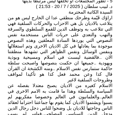
5 - تطور المجتمعات او تخلفها ليس مرتبطا بدينها
د. لبيب سلطان ( 2025 / 7 / 20 - 21:53 )
السيدة الكاتبة المحترمة
اراؤك قَيّمة وطرحك منطقي عدا ان الخارج ليس هو من
يتلاعب بالاديان بل هي الاحزاب والحركات السلفية فهي
التي تتلاعب به وتوظف الدين للقمع السلطوي والسرقة
والنهب والتعدي على حريات الناس مستخدمة نفس
النصوص التي يوردها السادة المعلقين وهذه النصوص
موجودة بما يعادلها في كل الاديان الاخرى وتم استغلالها
وبنفس الوسائل ونفس الظواهر التي تشهدها منطقتنا
الان ..فالقضية ليسىت في اسلام ومسيحية وبوذية
ويهودية ..جميعها ان حكمت بنصوصها واصبحت سلطة
حاكمة ستمارس نفس الاسلام ..ومنه الكشخة ان القرآن
قال كذا وعن محمد فعل كذا هو تأكيدا لمواقف
وطروحات السلفية لاغير
الاسلام كغيره من الاديان يصبح معتدلا بفصله عن
السياسة والسلطة وهذا ما قامت به الامم الاخرى في
العالم..والعلمانيون في العالم وخصوصا مفكريهم لم
يسبوا ويشتموا الاديان كما يقوم بها جماعتنا احتراما لعقائد
الناس وحاجتها للاديان بل وضحوا للناس دجل رجال الدين
ودجل الدين السياسي المصلحي..فولتير لم يسب