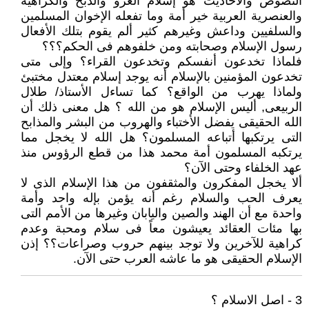
النصوص والأحاديث هو إسلام الغزو والذبح والكراهية
والعنصرية العربية خير أمة وما تفعله الإخوان المسلمين
والسلفيين وداعش وغيرهم كثير ألم يقوم بتلك الأفعال
رسول الإسلام وصحابته ومن خلفوهم فى الحكم؟؟؟
فلماذا تخدعون أنفسكم وتخدعون القراء؟ وإلى متى
تخدعون المؤمنين بالإسلام أنه يوجد إسلام معتدل مختبئ
ولماذا يهرب من الواقع؟ كما تساءل الأستاذ/ طلال
الربيعى, أليس الإسلام هو من الله ؟ هل معنى ذلك أن
الله الحقيقى يفضل الأختباء والهروب من البشر والمذابح
التى يرتكبها أتباعه المسلمون؟ هل الله لا يخجل مما
يرتكبه المسلمون أمة محمد هذا من قطع الرؤوس منذ
عهد الخلفاء وحتى الآن؟
ألا يخجل المفكرون والمثقفون من هذا الإسلام الذى لا
يعرف الحب والسلام رغم أنه يؤمن بإله واحد وأمة
واحدة مع أن الهند والصين واليابان وغيرها من الأمم التى
بها مئات العقائد يعيشون معاً فى سلام ومحبة وعدم
كراهية للآخرين ولا توجد بينهم حروب وصراعات؟؟ إذن
الإسلام الحقيقى هو ما عاشه العرب حتى الآن.
3 - اصل الاسلام ؟