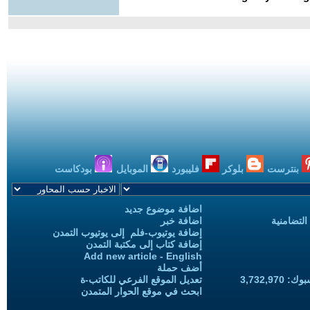
بنترست
بلوكر
فليبورد
الموبايل
بودكاست
اضافة موضوع جديد
التضامنية
اضافة خبر
إضافة يوتيوب-فلم إلى يوتيوب التمدن
إضافة كتاب إلى مكتبة التمدن
Add new article - English
أضف حملة
3,732,97
تعديل الموقع الفرعي للكاتب-ة
ابحث في موقع الحوار المتمدن