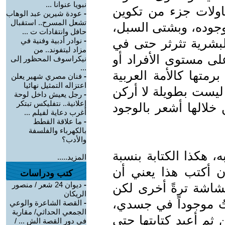
نبويا عنوانا ...
حاولات جزء من تكوين
-
عودة شيرين عبد الوهاب
تشعل المسرح.. استقبال
بوجوده، وبشتى السبل،
حافل وانتقادات ت ...
لبشرية تثرثر حتى في
-
نوادر أدبية وفنية في
مزاد ليتفوند.. من
لى مستوى الأفراد أو
نيكراسوف المحظور إلى
...
متها كالأمة العربية
-
فنان مصري شهير يعلن
اعتزاله التمثيل نهائيا
 ليست بطويلة لا أركن
-
رجل يعيش داخل لوحة
إعلانية.. نتفليكس تبتكر
من خلالها أشعر بالوجود
أغرب دعاية لفيلم ...
-
ما علاقة القطط
بالكهرباء والفلسفة
والأدب؟
به، هكذا الكتابة بنسبة
المزيد.....
ن أكتب هذا يعني أن
كتب ودراسات
-
ديوان 24 شعر / منصور
لشاشة ترةً أخرى لكن
الريكان
تُ موجوداً في جسدي،
-
القصة الشاعرة والوعي
الجمعي الحداثي/ مقاربة
ثم أعيد كتابتها حتى
في دور القصة الش ... /