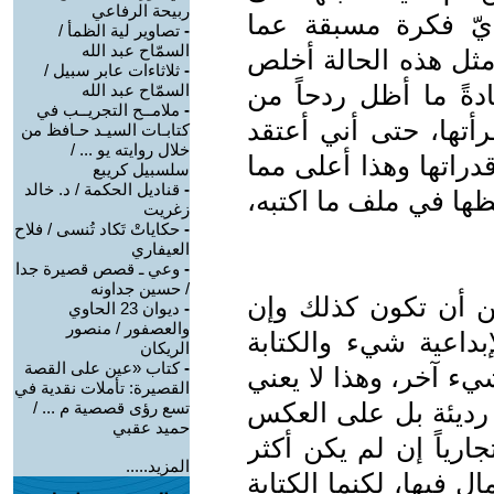
ربيحة الرفاعي
يّ فكرة مسبقة عما
-
تصاوير لية الظمأ /
السمّاح عبد الله
مثل هذه الحالة أخلص
-
ثلاثاءات عابر سبيل /
دةً ما أظل ردحاً من
السمّاح عبد الله
-
ملامــح التجريــب في
أتها، حتى أني أعتقد
كتابـات السيـد حـافظ من
خلال روايته يو ... /
راتها وهذا أعلى مما
سلسبيل كريبع
-
قناديل الحكمة / د. خالد
ظها في ملف ما اكتبه،
زغريت
-
حكاياتْ تَكاد تُنسى / فلاح
العيفاري
-
وعي ـ قصص قصيرة جدا
/ حسين جداونه
ن أن تكون كذلك وإن
-
ديوان 23 الحاوي
والعصفور / منصور
إبداعية شيء والكتابة
الريكان
-
كتاب «عين على القصة
يء آخر، وهذا لا يعني
القصيرة: تأملات نقدية في
ا رديئة بل على العكس
تسع رؤى قصصية م ... /
حميد عقبي
ارياً إن لم يكن أكثر
المزيد.....
ال فيها، لكنما الكتابة