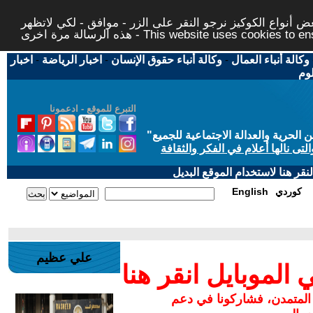
 أنواع الكوكيز نرجو النقر على الزر - موافق - لكي لاتظهر
This website uses cookies to ensure you ge
وكالة أنباء العمال
-
وكالة أنباء حقوق الإنسان
-
اخبار الرياضة
-
اخبار
لوم
التبرع للموقع - ادعمونا
حرية والعدالة الاجتماعية للجميع
"
تى نالها أعلام في الفكر والثقافة
قر هنا لاستخدام الموقع البديل
كوردي
English
علي عظيم
لموبايل انقر هنا
 المتمدن، فشاركونا في دعم