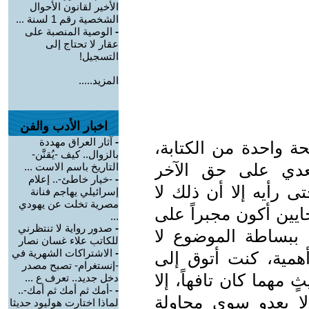
الأخير لقانون الأحوال
الشخصية رقم 1 لسنة ...
-
الوصية المنصبة على
عقار لا تحتاج إلى
التسجيل!
المزيد.....
اخبار الأدب والفن
-
آثار العراق مهددة
ة واحدة من الكتابة،
بالزوال.. كيف -يُقنَّن-
عدي على حق الآخر
التاريخ باسم الاست ...
-
-خيار خاطئ-.. إعلام
ى رأيه إلا أن ذلك لا
إسرائيلي يهاجم فنانة
مصرية تخلت عن يهودي
حايين أكون مجبراً على
...
-
صدور رواية لا تنتظرني
، ببساطة الموضوع لا
للكاتب علاء غسان نصار
-
الاشتراكات الشهرية في
أهمية، كنت أتوق إلى
-إنستغرام- تصبح مصدر
مهما كان تافهاً، إلا
دخل جديد.. تعرف ع ...
-
-أمك ثم أمك ثم أمك-..
لا يعدو سوى محاولة
لماذا اختارت هوليود حديثا