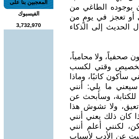
المعجبين بنا على
ن بوجوده الطاغي من
الفيسبوك
ي أو تعجز في يومٍ من
3,732,970
ال الحديث إلى الذكاء
ن صحفياً، ولا محامياً،
ى تخصيص وقتي لكسب
 سأكون كاتبًا، وماذا
سيعني ما يلي: أنني
لكتابة، وسأبحث عن
عيق، ولا تشوش هذا
ا كان ذلك يعني أنني
ن، لكنني أعلم أنني
ّيت عن الأدب لأسباب