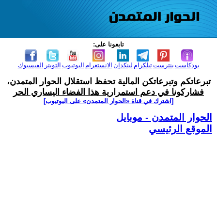
تابعونا على:
بودكاست
بنترست
تيلكرام
لينكدإن
الانستغرام
اليوتيوب
التويتر
الفيسبوك
تبرعاتكم وتبرعاتكن المالية تحفظ استقلال الحوار المتمدن،
فشاركونا في دعم استمرارية هذا الفضاء اليساري الحر
[اشترك في قناة ‫«الحوار المتمدن» على اليوتيوب]
الحوار المتمدن - موبايل
الموقع الرئيسي