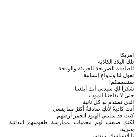
امريكا
تلك البلاد الكاذبة
الصادقة الصريحة الجريئة والوقحة
تقول لنا ولدواعٍ إنسانية
سنقصفكم!
شكراً لكِ سيدتي أنك أبلغتنا
حتى لا يفاجئنا الموت
الذي نصتدم بهِ كل ثانية،
أنت كاذبةٌ لأنكِ صادقةٌ أكثرُ مما ينبغي
كنت قد سلبتي الهنود الحمر أرضهم
لكنك صنعتِ لهم محميات لممارسةِ طقوسهم البدائية
بحرية،
يا لإنسانيتك سيدتي