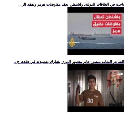
.. باحث في العلاقات الدولية: واشنطن تعقد مفاوضات هرمز وتفقد الر
.. الشاعر الشاب منصور جابر منصور المري يشارك بقصيدته في «قدها ج