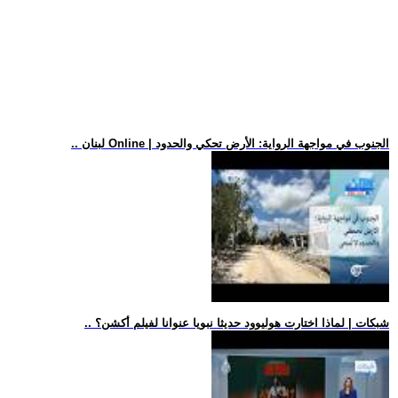
.. لبنان Online | الجنوب في مواجهة الرواية: الأرض تحكي والحدود
.. شبكات | لماذا اختارت هوليوود حديثا نبويا عنوانا لفيلم أكشن؟