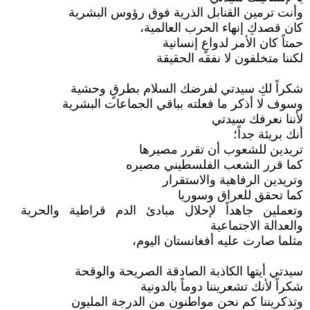
وأنت ترمين القنابل الذرية فوق رؤوس البشرية
كان قصدكِ إنهاء الحرب العالمية،
حمتاً كان الأمر لدواعٍ إنسانية
لكننا متخلفون لا نفقه الحقيقة
شكراً لكِ سيدتي لفرضك السلام بطرقٍ وحشية
وسوف لا أذكر ما فعلته بباقي الجماعات البشرية
لأننا نعرفك سيدتي
أنك بريئة جداً؛
تريدين للشعوب أن تقرر مصيرها
كما قرر الشعب الفلسطيني مصيره
وتريدين الرفاهية والاستقرار
كما تحقق للعراق وسوريا
وتعملين جاهداً لإحلال مبادئ الدم قراطية والحرية
والعدالة الاجتماعية
مثلما صارت عليه أفغانستان اليوم،
سيدتي أيتها الكاذبة الصادقة الصريحة والوقحة
شكراً لأنك تشعريننا دوماً بالدونية
وتذكريننا كم نحن مواطنون من الدرجة المليون