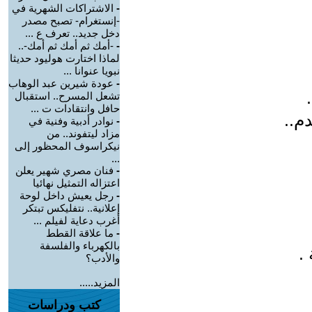
-
الاشتراكات الشهرية في
-إنستغرام- تصبح مصدر
دخل جديد.. تعرف ع ...
-
-أمك ثم أمك ثم أمك-..
لماذا اختارت هوليود حديثا
نبويا عنوانا ...
-
عودة شيرين عبد الوهاب
تشعل المسرح.. استقبال
حافل وانتقادات ت ...
م..
-
نوادر أدبية وفنية في
مزاد ليتفوند.. من
نيكراسوف المحظور إلى
...
-
فنان مصري شهير يعلن
اعتزاله التمثيل نهائيا
-
رجل يعيش داخل لوحة
إعلانية.. نتفليكس تبتكر
أغرب دعاية لفيلم ...
-
ما علاقة القطط
بالكهرباء والفلسفة
.
والأدب؟
المزيد.....
كتب ودراسات