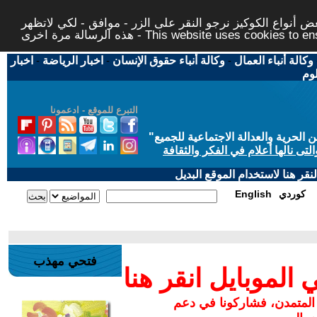
 أنواع الكوكيز نرجو النقر على الزر - موافق - لكي لاتظهر
This website uses cookies to ensure you ge
وكالة أنباء العمال
-
وكالة أنباء حقوق الإنسان
-
اخبار الرياضة
-
اخبار
لوم
التبرع للموقع - ادعمونا
حرية والعدالة الاجتماعية للجميع
"
تى نالها أعلام في الفكر والثقافة
قر هنا لاستخدام الموقع البديل
كوردي
English
فتحي مهذب
لموبايل انقر هنا
 المتمدن، فشاركونا في دعم