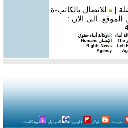
لة
|
للاتصال بالكاتب-ة
موقع الى الان :
بنترست
بلوكر
فليبورد
الموبايل
بودكاست