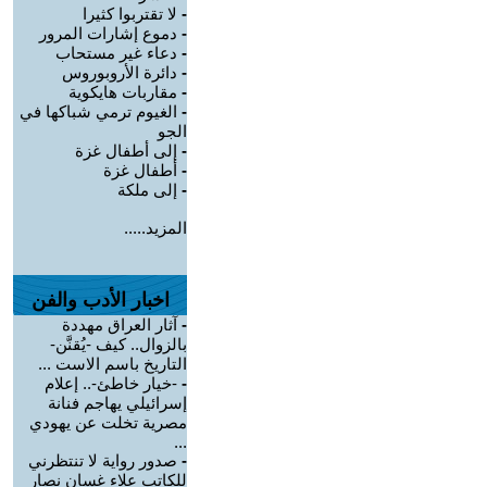
-
لا تقتربوا كثيرا
-
دموع إشارات المرور
-
دعاء غير مستحاب
-
دائرة الأروبوروس
-
مقاربات هايكوية
-
الغيوم ترمي شباكها في
الجو
-
إلى أطفال غزة
-
أطفال غزة
-
إلى ملكة
المزيد.....
اخبار الأدب والفن
-
آثار العراق مهددة
بالزوال.. كيف -يُقنَّن-
التاريخ باسم الاست ...
-
-خيار خاطئ-.. إعلام
إسرائيلي يهاجم فنانة
مصرية تخلت عن يهودي
...
-
صدور رواية لا تنتظرني
للكاتب علاء غسان نصار