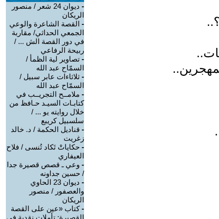
-
ديوان 24 شعر / منصور
الريكان
..
-
القصة الشاعرة والوعي
الجمعي الحداثي/ مقاربة
في دور القصة الش ... /
ات..
ربيحة الرفاعي
-
تصاوير لية الظمأ /
مهجرين..
السمّاح عبد الله
-
ثلاثاءات عابر سبيل /
السمّاح عبد الله
-
ملامــح التجريــب في
كتابـات السيـد حـافظ من
خلال روايته يو ... /
سلسبيل كريبع
-
قناديل الحكمة / د. خالد
زغريت
-
حكاياتْ تَكاد تُنسى / فلاح
العيفاري
-
وعي ـ قصص قصيرة جدا
/ حسين جداونه
-
ديوان 23 الحاوي
والعصفور / منصور
الريكان
-
كتاب «عين على القصة
القصيرة: تأملات نقدية في