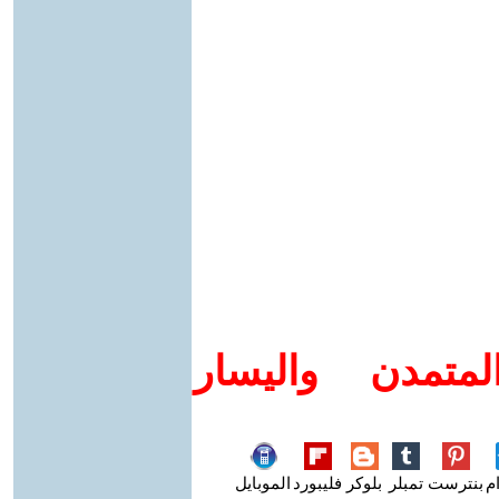
متمدن واليسار
م
بنترست
تمبلر
بلوكر
فليبورد
الموبايل