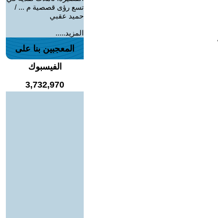
تسع رؤى قصصية م ... /
حميد عقبي
المزيد.....
المعجبين بنا على
الفيسبوك
3,732,970