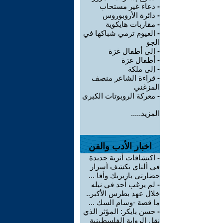
-
دعاء غير مستحاب
-
دائرة الأروبوروس
-
مقاربات هايكوية
-
الغيوم ترمي شباكها في
الجو
-
إلى أطفال غزة
-
أطفال غزة
-
إلى ملكة
-
قراءة الشاعر منصف
المزغني
-
معركة الروبوتات الكبرى
المزيد.....
اخبار الأدب والفن
-
اكتشافات أثرية جديدة
في ألتاي تكشف أسرار
حضارتي بازيريك وأفا ...
-
لم يرغب أحد في نيله
خلال عهد بطرس الأكبر..
ما قصة -وسام السك ...
-
حسن بايكر: المؤثر الذي
نقل الرواية الفلسطينية