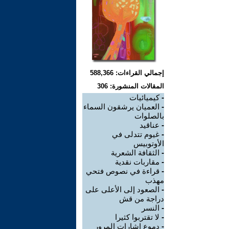
إجمالي القراءات: 588,366
المقالات المنشورة: 306
-
كيميائيات
-
العميان يرشقون السماء
بالصلوات
-
عناقيد
-
غيوم تتدلى في
الأوتوبيس
-
الثقافة الشعرية
-
مقاربات نقدية
-
قراءة في نصوص فتحي
مهذب
-
الصعود إلى الأعلى على
دراجة من قش
-
النسر
-
لا تقتربوا كثيرا
-
دموع إشارات المرور