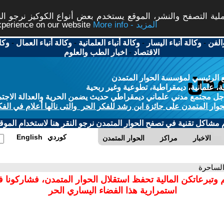
ة التصفح والنشر، الموقع يستخدم بعض أنواع الكوكيز نرجو النق
More info - المزيد
experience on our website
الفن
-
وكالة أنباء اليسار
-
وكالة أنباء العلمانية
-
وكالة أنباء العمال
-
وكا
الاقتصاد
-
اخبار الطب والعلوم
 الرئيسي لمؤسسة الحوار المتمدن
، علمانية، ديمقراطية، تطوعية وغير ربحية
ل مجتمع مدني علماني ديمقراطي حديث يضمن الحرية والعدالة الاجتم
حوار المتمدن على جائزة ابن رشد للفكر الحر والتى نالها أعلام في الفك
م مشاكل تقنية في تصفح الحوار المتمدن نرجو النقر هنا لاستخدام الموقع
كوردي
English
الاخبار
مراكز
الحوار المتمدن
الساحرة
 وتبرعاتكن المالية تحفظ استقلال الحوار المتمدن، فشاركونا 
استمرارية هذا الفضاء اليساري الحر