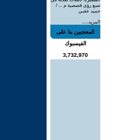
تسع رؤى قصصية م ... /
حميد عقبي
المزيد.....
المعجبين بنا على
الفيسبوك
3,732,970