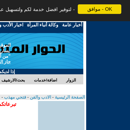
موافق - OK
لتوفير افضل خدمة لكم ولتسهيل عملي
أخبار عامة
-
وكالة أنباء المرأة
-
اخبار الأدب و
الموقع
يسارية
"من أج
حاز ال
إذا لديك
الزوار
اضافة/خدمات
بحث/الارشيف
الصفحة الرئيسية
-
الادب والفن
-
فتحي مهذب
- 
تبرعاتكم