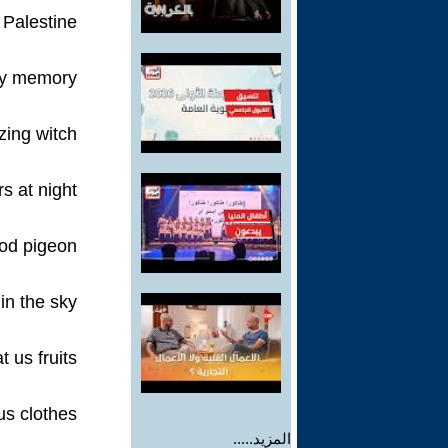
 Palestine
y memory.
ing witch
s at night
ood pigeon.
in the sky,
t us fruits
s clothes.
المزيد.....