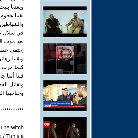
ويعدنا ببيت
يقينا هجوم 
والشياطين 
في سلال مث
بعد موت ال
إختفى عمنا 
وبقينا رها
كلما مرت 
قلنا أمنا ج
وتقاتل الفق
وجناحيها ال
***********
The witch
 / Tunisia