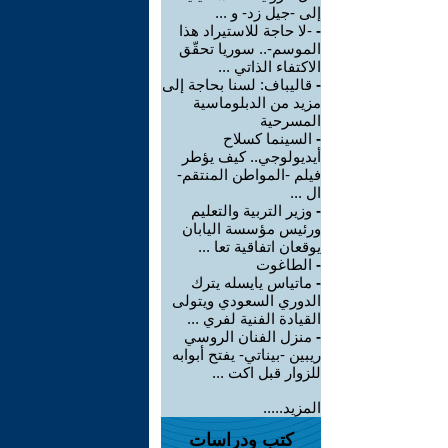
إلى -جيل زد- و ...
-
-لا حاجة للاستيراد هذا
الموسم-.. سوريا تحقّق
الاكتفاء الذاتي ...
-
قاليباف: لسنا بحاجة إلى
مزيد من الدبلوماسية
المسرحية
-
السينما كسلاح
أيديولوجي.. كيف يؤطر
فيلم -المواطن المنتقم-
ال ...
-
وزير التربية والتعليم
ورئيس مؤسسة اليابان
يوقعان اتفاقية تعا ...
-
الطاغوت
-
ماتياس يايسله يترك
الدوري السعودي ويتولى
القيادة الفنية لفري ...
-
منزل الفنان الروسي
ريبين -بيناتي- يفتح أبوابه
للزوار قبل اكت ...
المزيد.....
كتب ودراسات