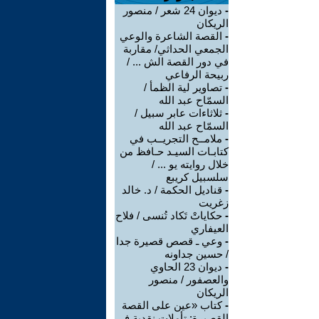
-
ديوان 24 شعر / منصور
الريكان
-
القصة الشاعرة والوعي
الجمعي الحداثي/ مقاربة
في دور القصة الش ... /
ربيحة الرفاعي
-
تصاوير لية الظمأ /
السمّاح عبد الله
-
ثلاثاءات عابر سبيل /
السمّاح عبد الله
-
ملامــح التجريــب في
كتابـات السيـد حـافظ من
خلال روايته يو ... /
سلسبيل كريبع
-
قناديل الحكمة / د. خالد
زغريت
-
حكاياتْ تَكاد تُنسى / فلاح
العيفاري
-
وعي ـ قصص قصيرة جدا
/ حسين جداونه
-
ديوان 23 الحاوي
والعصفور / منصور
الريكان
-
كتاب «عين على القصة
القصيرة: تأملات نقدية في