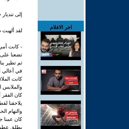
إلى تنديار
اخر الافلام
لقد ألهبت ذ
- كانت أمي
تضعنا على ك
ثم تطير بن
في أعالي ا
كانت الملائ
والملابس ال
كان الفقر 
يلاحقنا لق
والتهام الح
كان عمنا جب
يطلق عطورا