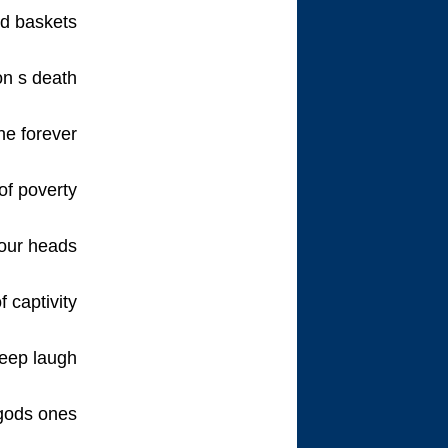
ed baskets.
on s death
ne forever
f poverty.
our heads
captivity,
deep laugh
gods ones.