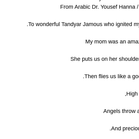
From Arabic Dr. Yousef Hanna /
To wonderful Tandyar Jamous who ignited m
My mom was an amaz
She puts us on her shoulder
Then flies us like a g
High 
Angels throw a
And preciou