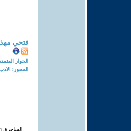
فتحي مهذ
الحوار المتمدن-العدد: 8392 - 5
المحور: الادب
الساحرة. The witch