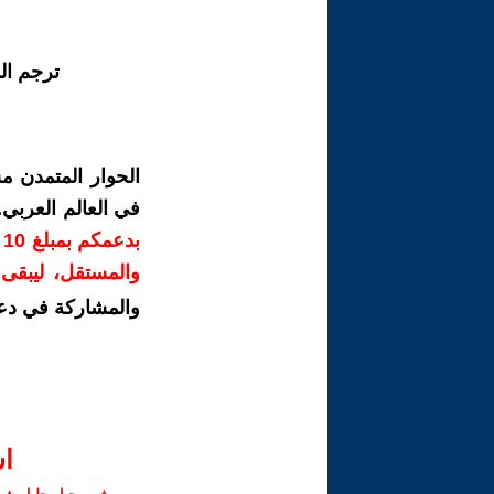
ترجم ال
الحوار المتمدن م
في العالم العربي
ب
والمستقل، ليبقى ص
والمشاركة في دع
ا‫