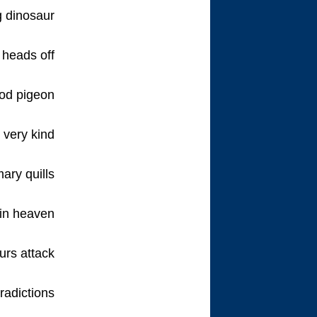
g dinosaur
 heads off
od pigeon.
 very kind
ary quills
in heaven
urs attack
radictions