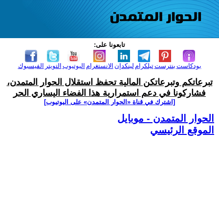
تابعونا على:
بودكاست
بنترست
تيلكرام
لينكدإن
الانستغرام
اليوتيوب
التويتر
الفيسبوك
تبرعاتكم وتبرعاتكن المالية تحفظ استقلال الحوار المتمدن،
فشاركونا في دعم استمرارية هذا الفضاء اليساري الحر
[اشترك في قناة ‫«الحوار المتمدن» على اليوتيوب]
الحوار المتمدن - موبايل
الموقع الرئيسي