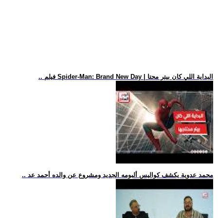
.. فيلم Spider-Man: Brand New Day | البداية اللي كان بيتر محتا
.. محمد عدوية يكشف كواليس ألبومه الجديد ومشروع عن والده أحمد عد