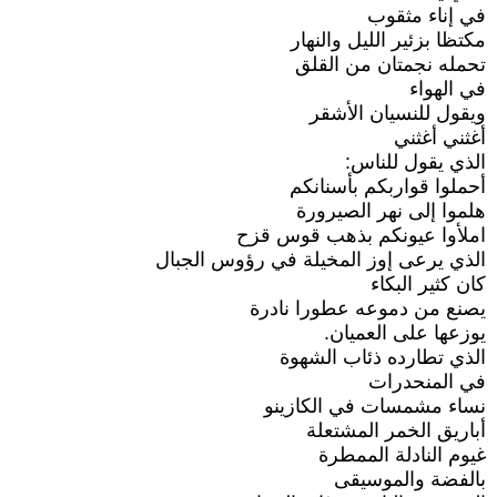
في إناء مثقوب
مكتظا بزئير الليل والنهار
تحمله نجمتان من القلق
في الهواء
ويقول للنسيان الأشقر
أغثني أغثني
الذي يقول للناس:
أحملوا قواربكم بأسنانكم
هلموا إلى نهر الصيرورة
املأوا عيونكم بذهب قوس قزح
الذي يرعى إوز المخيلة في رؤوس الجبال
كان كثير البكاء
يصنع من دموعه عطورا نادرة
يوزعها على العميان.
الذي تطارده ذئاب الشهوة
في المنحدرات
نساء مشمسات في الكازينو
أباريق الخمر المشتعلة
غيوم النادلة الممطرة
بالفضة والموسيقى