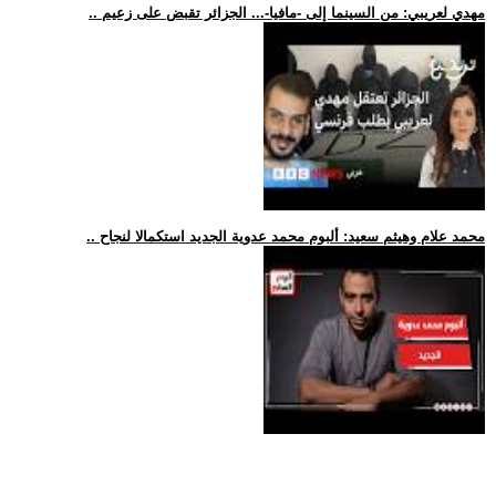
.. مهدي لعريبي: من السينما إلى -مافيا-... الجزائر تقبض على زعيم
.. محمد علام وهيثم سعيد: ألبوم محمد عدوية الجديد استكمالا لنجاح