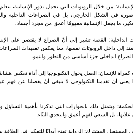
لإنسانية: من خلال الروبوتات التي تحمل بذور الإنسانية، نتعلم أ
رة في الشكل الخارجي، بل في الصراعات الداخلية وال
فكير، ما يجعل الإنسانية مفهومًا أعمق من مجرد أجساد.
 الداخلية: القصة تشير إلى أنَّ الصراع لا يقتصر على الإنس
تد إلى داخل الروبوتات نفسها، مما يعكس تعقيدات الصراعات
َ الصراع الداخلي جزء أساسي من التطور والنمو.
ت كمرآة للإنسان: العمل يحول التكنولوجيا إلى أداة تعكس هشاش
 يعني أن تقدمنا التكنولوجي لا ينبغي أنْ يفصلنا عن فهم عيوب
الحكمة: ويتمثل ذلك بالحوارات التي تذكرنا بأهمية التساؤل 
علاتها، بل السعي لفهم أعمق والتحدي البنّاء.
 المستقبل المشترك: الرواية تفتح أبوابًا للتفكير في العلاقة ب