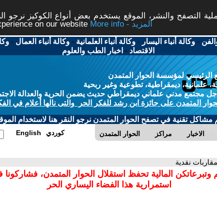
ة التصفح والنشر، الموقع يستخدم بعض أنواع الكوكيز نرجو النق
More info - المزيد
experience on our website
الفن
-
وكالة أنباء اليسار
-
وكالة أنباء العلمانية
-
وكالة أنباء العمال
-
وكا
الاقتصاد
-
اخبار الطب والعلوم
 الرئيسي لمؤسسة الحوار المتمدن
، علمانية، ديمقراطية، تطوعية وغير ربحية
ل مجتمع مدني علماني ديمقراطي حديث يضمن الحرية والعدالة الاجتم
حوار المتمدن على جائزة ابن رشد للفكر الحر والتى نالها أعلام في الفك
م مشاكل تقنية في تصفح الحوار المتمدن نرجو النقر هنا لاستخدام الموقع
كوردي
English
الاخبار
مراكز
الحوار المتمدن
مقاربات نقدية
 وتبرعاتكن المالية تحفظ استقلال الحوار المتمدن، فشاركونا 
استمرارية هذا الفضاء اليساري الحر