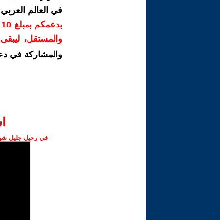
في العالم العربي
ب
والمستقل، ليبقى ص
والمشاركة في دع
ا‫
في رحيل جليل شهبا