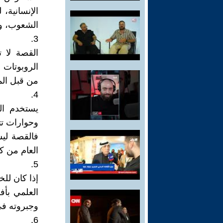
الإنسانية
الشعوب، وق
3.
القصة لا ت
الروبوتات 
من قبل ال
4.
يستخدم ال
وحوارات تتس
فالقصة ليس
العام من كتا
5.
إذا كان لل
العلمي بأف
وجبروته ف
6.