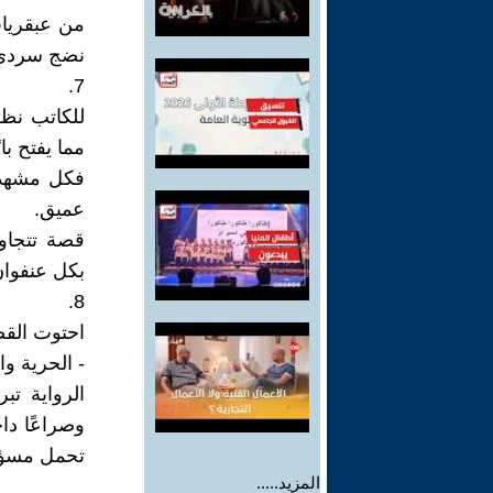
من عبقريا
نضج سردي ه
7.
للكاتب نظر
مما يفتح با
فكل مشهد 
عميق.
قصة تتجاو
بكل عنفوان
8.
احتوت القصة
- الحرية وال
الرواية تب
وصراعًا دا
تحمل مسؤول
المزيد.....