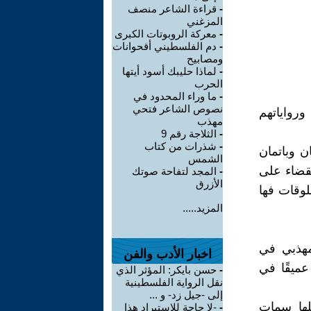
-
قراءة الشاعر منصف
المزغني
-
معركة الروبوتات الكبرى
-
دم الفلسطيني أقحوانات
ومصابيح
-
لماذا حليبك أسود أيتها
الحرب
-
ما وراء المحدود في
نصوص الشاعر فتحي
رواياتهم
مهذب
-
الثلاجة رقم 9
-
شذرات من كتاب
ن وباتمان
الشمس
لقضاء على
-
المجد لتفاحة صوتك
الأزرق
لوقات فها
المزيد.....
مهذبي في
اخبار الأدب والفن
عميقًا في
-
حسن بايكر: المؤثر الذي
نقل الرواية الفلسطينية
إلى -جيل زد- و ...
لها سمات
-
-لا حاجة للاستيراد هذا