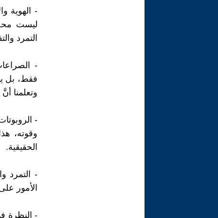
- الهوية وا
ليست محصو
التمرد والت
- الصراعات
فقط، بل يم
وتعلمنا أنّ
- الروبوتا
وقوته، هذا
الحقيقية.
- التمرد و
الأمور على 
- النظرة في