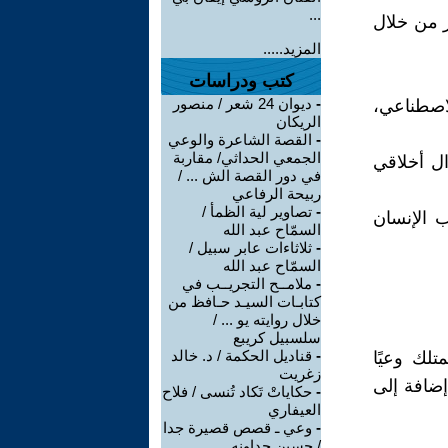
...
 من خلال
المزيد.....
كتب ودراسات
-
ديوان 24 شعر / منصور
لاصطناعي،
الريكان
-
القصة الشاعرة والوعي
الجمعي الحداثي/ مقاربة
ل أخلاقي
في دور القصة الش ... /
ربيحة الرفاعي
-
تصاوير لية الظمأ /
 الإنسان
السمّاح عبد الله
-
ثلاثاءات عابر سبيل /
السمّاح عبد الله
-
ملامــح التجريــب في
كتابـات السيـد حـافظ من
خلال روايته يو ... /
سلسبيل كريبع
-
قناديل الحكمة / د. خالد
تلك وعيًا
زغريت
إضافة إلى
-
حكاياتْ تَكاد تُنسى / فلاح
العيفاري
-
وعي ـ قصص قصيرة جدا
/ حسين جداونه