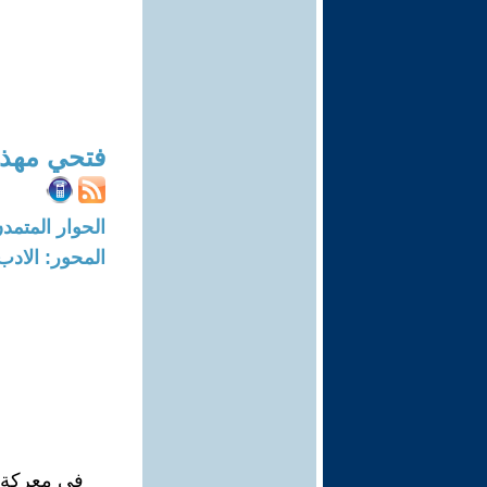
فتحي مهذ
الحوار المتمدن-العدد: 8373 - 25
المحور: الادب
في معركة ا