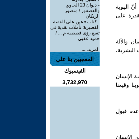
-
ديوان 23 الحاوي
نَّ الهوية
والعصفور / منصور
قدرة على
الريكان
-
كتاب «عين على القصة
القصيرة: تأملات نقدية في
تسع رؤى قصصية م ... /
حميد عقبي
ان والآلة
المزيد.....
 البشرية،
المعجبين بنا على
الفيسبوك
ة الإنسان
3,732,970
نا وقيمنا
وعدم قبول
ين الإنسان