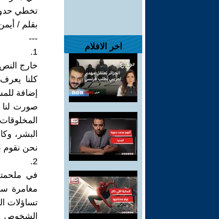
تخطي حدود 
بقلم / أيم
---
اخر الافلام
1.
خارج النص:
كلنا يعرف 
إضافة للمس
صورت لنا ت
المخلوقات 
البشر، وكان
نحن نقوم ب
2.
في ملحمته
مغامرة سرد
تساؤلات ال
الشخوص ال