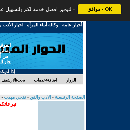
موافق - OK
لتوفير افضل خدمة لكم ولتسهيل عملي
أخبار عامة
-
وكالة أنباء المرأة
-
اخبار الأدب و
الموقع
يسارية
"من أج
حاز ال
إذا لديك
الزوار
اضافة/خدمات
بحث/الارشيف
الصفحة الرئيسية
-
الادب والفن
-
فتحي مهذب
- 
تبرعاتكم