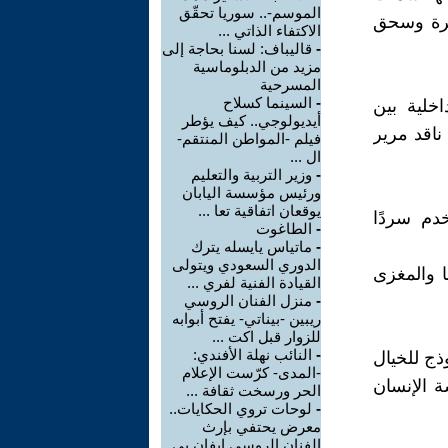
الموسم-.. سوريا تحقّق
طرة وسحق
الاكتفاء الذاتي ...
-
قاليباف: لسنا بحاجة إلى
مزيد من الدبلوماسية
المسرحية
-
السينما كسلاح
خلية بين
أيديولوجي.. كيف يؤطر
ناقد مرير
فيلم -المواطن المنتقم-
ال ...
-
وزير التربية والتعليم
ورئيس مؤسسة اليابان
يوقعان اتفاقية تعا ...
دم سردًا
-
الطاغوت
-
ماتياس يايسله يترك
الدوري السعودي ويتولى
 والمغزى
القيادة الفنية لفري ...
-
منزل الفنان الروسي
ريبين -بيناتي- يفتح أبوابه
للزوار قبل اكت ...
-
النائب نهلة الأفندي:
ذج للخيال
-المدى- كرّست الإعلام
ة الإنسان
الحر ورسخت ثقافة ...
-
لوحات تروي الحكايات..
معرض يحتفي بإرث
الفنان الروسي إيفان بي