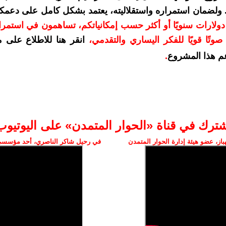
. ولضمان استمراره واستقلاليته، يعتمد بشكل كامل على دعمك
دعمكم بمبلغ 10 دولارات سنويًا أو أكثر حسب إمكانياتكم، تساهمون في استم
وتًا قويًا للفكر اليساري والتقدمي
،
انقر هنا للاطلاع على 
م هذا المشروع
.
شترك في قناة «الحوار المتمدن» على اليوتيوب
ز، عضو هيئة إدارة الحوار المتمدن
في رحيل شاكر الناصري، أحد مؤسسي 