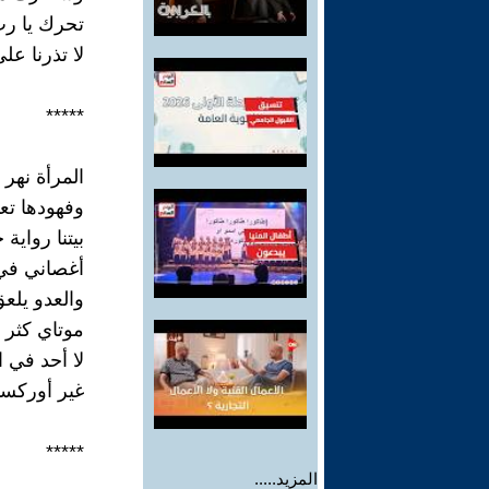
تحرك يا ر
لا تذرنا عل
*****
المرأة نهر 
وفهودها تع
بيتنا رواية
أغصاني في 
والعدو يلع
موتاي كثر 
لا أحد في 
غير أوركستر
*****
المزيد.....