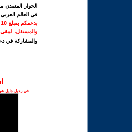
الحوار المتمدن م
في العالم العربي
ب
والمستقل، ليبقى ص
والمشاركة في دع
ا‫
في رحيل جليل شهبا