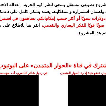
شروع تطوعي مستقل يسعى لنشر قيم الحرية، العدالة الاجتم
. ولضمان استمراره واستقلاليته، يعتمد بشكل كامل على دعمك
دعمكم بمبلغ 10 دولارات سنويًا أو أكثر حسب إمكانياتكم، تساهمون في استم
وتًا قويًا للفكر اليساري والتقدمي
،
انقر هنا للاطلاع على 
م هذا المشروع
.
شترك في قناة «الحوار المتمدن» على اليوتيوب
ز، عضو هيئة إدارة الحوار المتمدن
في رحيل شاكر الناصري، أحد مؤسسي 