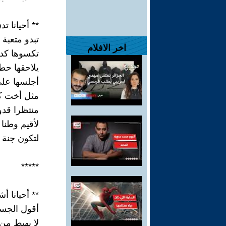
** أحيانا ت
تبدو متعبة 
اخر الافلام
تكسوها كدم
يلاحقها حط
أجلسها على 
مثل أخت ك
منتظرا قدو
لأقيم وطنا 
لتكون جنة ع
*****
** أحيانا 
أقول الجسد 
لا يهبط من 