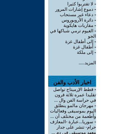
-
لا تقتربوا كثيرا
-
دموع إشارات المرور
-
دعاء غير مستحاب
-
دائرة الأروبوروس
-
مقاربات هايكوية
-
الغيوم ترمي شباكها في
الجو
-
إلى أطفال غزة
-
أطفال غزة
-
إلى ملكة
المزيد.....
اخبار الأدب والفن
-
قطط الإرميتاج تواصل
تقليدا عمره ثلاثة قرون
في حراسة الفن وال ...
-
مهرجان مالمو ينطلق
اليوم بموسيقى وفعاليات
وأطعمة من مختلف أن ...
-
سوريا...عبارة -المعازف
حرام- تنشر على جدار
معهد موسيقي في دم ...