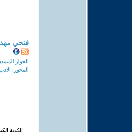
فتحي مهذ
الحوار المتمدن-العدد: 8394 - 5
المحور: الادب
الكذبة الكب