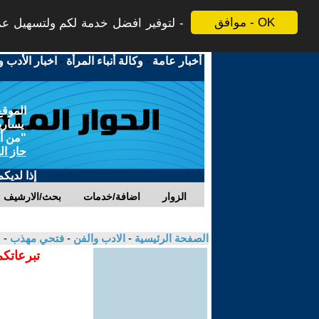
موافق - OK
لتوفير افضل خدمة لكم ولتسهيل عملي
أخبار عامة
-
وكالة أنباء المرأة
-
اخبار الأدب و
الموقع
يسارية
"من أج
حاز ال
إذا لديك
الزوار
اضافة/خدمات
بحث/الارشيف
الصفحة الرئيسية
-
الادب والفن
-
فتحي مهذب
- 
تبرعاتكم