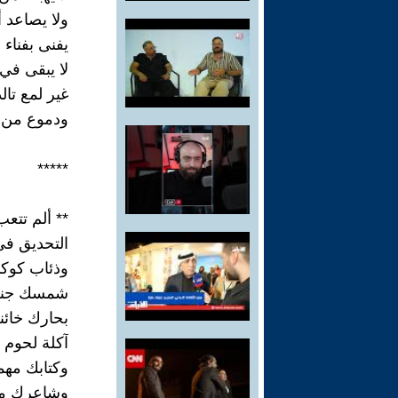
ولا يصاعد أ
يفنى بفناء 
لا يبقى في 
غير لمع تالد
ودموع من ا
*****
** ألم تتعب
التحديق في
وذئاب كوكب
شمسك جنت ه
بحارك خائنة
آكلة لحوم ا
وكتابك مهم
وشاعرك مع