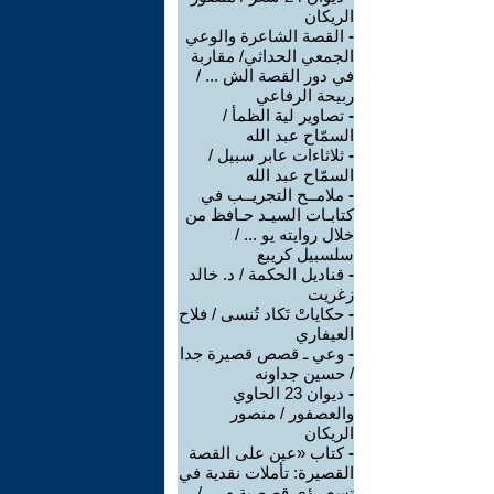
الريكان
-
القصة الشاعرة والوعي
الجمعي الحداثي/ مقاربة
في دور القصة الش ... /
ربيحة الرفاعي
-
تصاوير لية الظمأ /
السمّاح عبد الله
-
ثلاثاءات عابر سبيل /
السمّاح عبد الله
-
ملامــح التجريــب في
كتابـات السيـد حـافظ من
خلال روايته يو ... /
سلسبيل كريبع
-
قناديل الحكمة / د. خالد
زغريت
-
حكاياتْ تَكاد تُنسى / فلاح
العيفاري
-
وعي ـ قصص قصيرة جدا
/ حسين جداونه
-
ديوان 23 الحاوي
والعصفور / منصور
الريكان
-
كتاب «عين على القصة
القصيرة: تأملات نقدية في
تسع رؤى قصصية م ... /