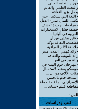
-
وزير التعليم العالي
والبحث العلمي والقائم
بعمل وزير الثقافة ...
-
اللغة التي تسكننا.. حين
يكتب اللسان سيرة العقل
-
مراجعات جديدة تكشف
حقيقة فشل الاستخبارات
الغربية في ألبانيا ...
-
«لن نتخلى عن أي
قطعة».. الثقافة تؤكد
ملاحقة الآثار العراقية ...
-
رائد فهمي: المدى منبر
رائد للمهنية والثقافة
والتنوير في العر ...
-
مهرجان -يوم الهند- في
موسكو يستعد لاستقبال
مئات الآلاف من ال ...
-
منتجه خدم بالجيش
الإسرائيلي.. ما قصة حملة
مقاطعة فيلم -سبايد ...
المزيد.....
كتب ودراسات
-
ديوان 24 شعر / منصور