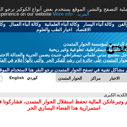
ة التصفح والنشر، الموقع يستخدم بعض أنواع الكوكيز نرجو النق
More info - المزيد
experience on our website
الفن
-
وكالة أنباء اليسار
-
وكالة أنباء العلمانية
-
وكالة أنباء العمال
-
وكا
الاقتصاد
-
اخبار الطب والعلوم
 الرئيسي لمؤسسة الحوار المتمدن
، علمانية، ديمقراطية، تطوعية وغير ربحية
ل مجتمع مدني علماني ديمقراطي حديث يضمن الحرية والعدالة الاجتم
حوار المتمدن على جائزة ابن رشد للفكر الحر والتى نالها أعلام في الفك
م مشاكل تقنية في تصفح الحوار المتمدن نرجو النقر هنا لاستخدام الموقع
كوردي
English
الاخبار
مراكز
الحوار المتمدن
الكذبة الكبرى
 وتبرعاتكن المالية تحفظ استقلال الحوار المتمدن، فشاركونا 
استمرارية هذا الفضاء اليساري الحر