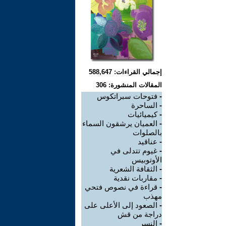
إجمالي القراءات: 588,647
المقالات المنشورة: 306
-
فتوحات سبراتكوس
-
الساحرة
-
كيميائيات
-
العميان يرشقون السماء
بالصلوات
-
عناقيد
-
غيوم تتدلى في
الأوتوبيس
-
الثقافة الشعرية
-
مقاربات نقدية
-
قراءة في نصوص فتحي
مهذب
-
الصعود إلى الأعلى على
دراجة من قش
-
النسر