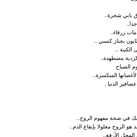
دق بابي شجرة..
جدا..
ات زرقاء..
ابون بجناز كنسي ..
الكنبة ..
ردية مضطهدة..
م الصباح
لأغصانها المنكسرة..
صافير الدنيا .
أشك في صحة مفهوم الروح..
هو الروح معلولا بإيقاع الدم..
المحل الأرفع..