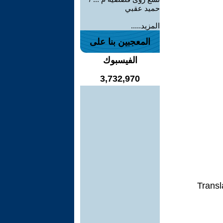
حميد عقبي
المزيد.....
المعجبين بنا على
الفيسبوك
3,732,970
Transl