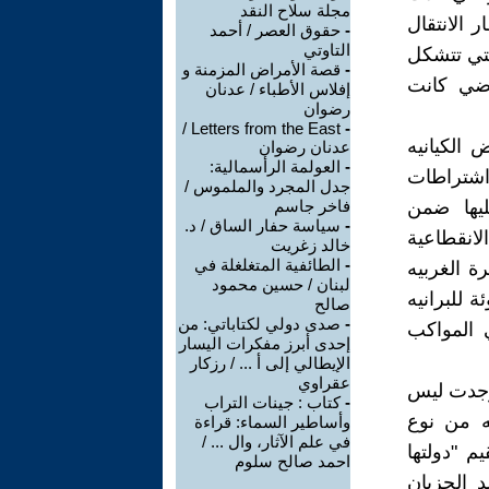
مجلة سلاح النقد
192 و 1958 وفي تشرين 2019، بانتظار الانتقال
-
حقوق العصر / أحمد
التاوتي
التي تتشكل
-
قصة الأمراض المزمنة و
ماضي كانت
إفلاس الأطباء / عدنان
رضوان
Letters from the East /
-
 الكيانيه
عدنان رضوان
-
العولمة الرأسمالية:
 اشتراطات
جدل المجرد والملموس /
ليها ضمن
فاخر جاسم
-
سياسة حفار الساق / د.
انقطاعية
خالد زغريت
-
الطائفية المتغلغلة في
ة الغربيه
لبنان / حسين محمود
ة للبرانيه
صالح
-
صدى دولي لكتاباتي: من
ي المواكب
إحدى أبرز مفكرات اليسار
الإيطالي إلى أ ... / رزكار
عقراوي
 وجدت ليس
-
كتاب : جينات التراب
يه من نوع
وأساطير السماء: قراءة
في علم الآثار، وال ... /
م "دولتها
احمد صالح سلوم
د الحزبان