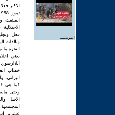
الاكثر فعل
المنتفك، وم
الاحتلالية
فعل وتجلي
المزيد.....
وبالذات الي
الفترة ماب
يعني اعلا
اللاارضوي 
خطاب الطبق
البراني، و
كما هي قا
وحتى مابعد
الاصل والج
المجتمعية ا