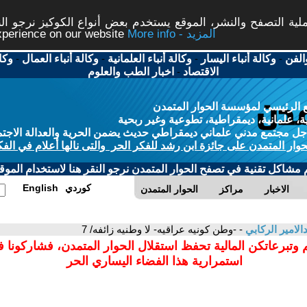
ة التصفح والنشر، الموقع يستخدم بعض أنواع الكوكيز نرجو النق
More info - المزيد
experience on our website
الفن
-
وكالة أنباء اليسار
-
وكالة أنباء العلمانية
-
وكالة أنباء العمال
-
وكا
الاقتصاد
-
اخبار الطب والعلوم
 الرئيسي لمؤسسة الحوار المتمدن
، علمانية، ديمقراطية، تطوعية وغير ربحية
ل مجتمع مدني علماني ديمقراطي حديث يضمن الحرية والعدالة الاجتم
حوار المتمدن على جائزة ابن رشد للفكر الحر والتى نالها أعلام في الفك
م مشاكل تقنية في تصفح الحوار المتمدن نرجو النقر هنا لاستخدام الموقع
كوردي
English
الاخبار
مراكز
الحوار المتمدن
الامير الركابي
- -وطن كونيه عراقيه- لا وطنيه زائفه/ 7
 وتبرعاتكن المالية تحفظ استقلال الحوار المتمدن، فشاركونا 
استمرارية هذا الفضاء اليساري الحر