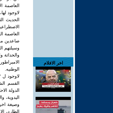
العاصمة ال
لاوجود لها،
الحديث الث
الاصطراعية
العاصمة ال
وسيلتهم ال
والحداثة و
الامبراطور
اخر الافلام
الوطنيه.
لاوجود ل "
القسم الش
الدولة الاح
اليدوية، وا
وصيغة اخرى
الطارد، ال