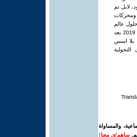
، لابل تم
، ومحركات
حلول عالم
اللاارضوية في قلب الثورة من دون نطقية، وصولا الى الاول من تشرين 2019 بعد
ه بلا اسس
 التحولية
Transl
اعية، والمساواة
م.
ساهم/ي معنا!