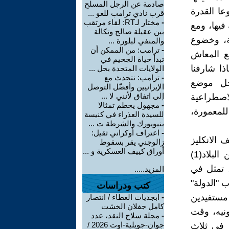
صادمة عن الرجل المسلح
عا القدرة
قرب نادي ترامب للغو ...
-
مختار لـRT: لقاء مرتقب
فيها، ومع
بين عقيلة صالح وتكالة
ية، وخضوع
والمنفي لبلورة ...
-
ترامب: من الممكن أن
قع المعاش
تبدأ حياة الجحيم في
ذا شارفنا
الولايات المتحدة بحل ...
-
ترامب: نتحدث مع
دخل موضع
الإيرانيين وأفضّل التوصل
إلى اتفاق لأنني لا ...
اصطراعية
-
مجهول يحطم تمثالا
للمعمورة،
للسيدة العذراء في كنيسة
بنيويورك والشرطة ت ...
-
اعتراف أوكراني ثقيل:
 الانكليز
زالوجني يقر بسقوط
أوراق كييف العسكرية و ...
هذه الحقيقة كامكان وضرورة لاجل استمرار نفوذهم، او انسحابهم من البلاد(1)
، تمثل في
المزيد.....
 "الدولة"
كتب ودراسات
مستفيدين
-
ابجديات العطاء / انتصار
كامل جفلان الخشت
ونيه، وقت
-
مجلة سلاح النقد، عدد
جوان-جويلية-اوت 2026 /
ر في ثلاث