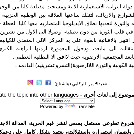
ولة البرانيه الاستعمارية الالية ومسحت مقتلعة كليا من الوجود
لشوارع والارياف، لتنفك ساعتها العلاقة بين الوطنيه الحزبية
والثورة لتعديها نطاق الايديلوجيا المتضاربه معها كليا، لحظة 
نتهى بالافنائية بالقوة على يد المركز الالي المتعدي للكياني
نتقاليه الى مابعد، ودخول المعمورة ازمتها الراهنه الكبرى
لمابعد المجتمعية الارضوية حيث لاافق الا النطقية العظمى.
قية الكونية والثورة اللاارضوية(التشروعشرينيه) القادمه .
#عبدالامير_الركابي (هاشتاغ)
موضوع إلى لغات أخرى -
ate the topic into other languages
Powered by
Translate
شروع تطوعي مستقل يسعى لنشر قيم الحرية، العدالة الاجتم
. ولضمان استمراره واستقلاليته، يعتمد بشكل كامل على دعمك