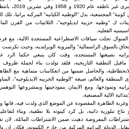
مناسبات كبرى غير ناطقه عام 0
كونية" المجتمعية، بدل "الوطنيه الكيانيه" المركبه برانيا، تلك 
نات ك "وطنيه حزبية ايديلوجيه"، الثلاثينات من القرن ال
سيسيه الفعليه.
لمنوال تجلت سياقات الاصطراعية المستجدة الالية، مع فرض
لتحاق بالسوق الراسمالية" والمروية الويرلنديه، وحيث تكرست
البرانيه بصيغتها المستجده، وقت كان ينبغي حكما الرد ع
اقبل النطقية التاريخيه، فلقد تولدت بناء لجملة ظروف ال
 الانحطاطية، والحاصل ضمنها من انعكاسات متماهية مع الظاهر
لمنطقة والعالم، صيغة "الوطنيه الحزبيه الايديلوجيه"، المناوئ
رانيه ونموذجها، ومع الايمان بنموذجيتها وبمشروعها التوهم
ابتدائية الالية المصنعية.
 وغربة الظاهرة المقصودة عن الموضع الذي ولدت فيه، فانها
نتاج تبلورية ذاتيه، بل كرد كينونه بلا نطقية، وبناء لتفاعل
شتراطات المفروضة ذهبت ضمن الاشتراطات الماثلة، لان تقي
ابل الدولة البرانيه المركبة من خارج الكينونه، فكان ان ول