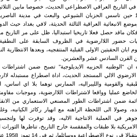
ا في التاريخ العراقي الاصطراعي الحديث، خصوصا مابين الثلاثي
تموز 1958 حين تاسس الحزبان الشيوعي والبعث في مدينة الناصر
وضع الانبعاثية العراقية الثالثة الحديثة، لافي بغداد حيث الدول
، فكان ماقد حصل فعلا تاريخيا استبداليا، ظل على مر التاريخ 
ات حضور اللاارضوية في الظروف السابقة على النطقية 
وم ابان الحقبتين الاولى القبلية المنتفجيه، وبعدها الانتظارية ال
ين القرن السادس عشر والعشرين.
ه ان "الوطنيه الحزبيه الايديلوجية" تصبح ضمن اشتراطات 
الارضوي الالي المستجد الحديث، اداة اصطراع مستبدله لاار
ية والقومية والليبراليه، الممارس توهما بلا اي اساس، ا
الخاضع عمليا وواقعا لاشتراطات اللاارضوية، وموجبات مقاومتها
ئمة ضمن اشتراطات الطور المصنعي الاستعماري من الانقلا
ه، وصولا الى اللحظة الراهنه مع انهيار ركائز الكيانيه، وغلب
وهر في العملية الانتاجية الاليه، وقد توفرت لها ولتجسي
لامريكية بلا طبقات والمفقسة خارج التاريخ، تناظرها الثورات ا
عشرين استقبالا 