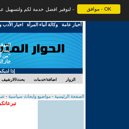
موافق - OK
لتوفير افضل خدمة لكم ولتسهيل عملي
أخبار عامة
-
وكالة أنباء المرأة
-
اخبار الأدب و
الموقع
يسارية
"من أج
حاز ال
إذا لديك
الزوار
اضافة/خدمات
بحث/الارشيف
الصفحة الرئيسية
-
مواضيع وابحاث سياسية
-
عبد
تبرعاتكم