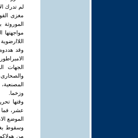
لم تدرك ال
مغزى القول
الموروثة ب
مواجهتها ا
اللاارضوية 
وقد هددوه 
الامبراطوري
الجهات ال
والصحارى، م
المصنعية، 
وزخما.
وقتها تحرر
عشر، فما عا
الموضع الام
من هولاكو،