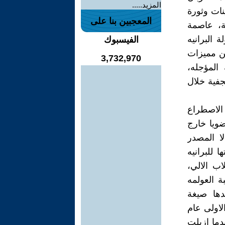
المزيد.....
نات وثورة
المعجبين بنا على
ية، عاصمة
ة البرانيه
الفيسبوك
من مميزات
3,732,970
المؤجله،
نجفية خلال
الاصطراع
ضويا خارج
لا المصدر
 للبرانيه
ب الالي،
ة العولمه
دها صيغة
لاولى عام
قرر نوع الاصطراعية ووسائلها، ثم في 14 تموز 1958 عندما ازيلت