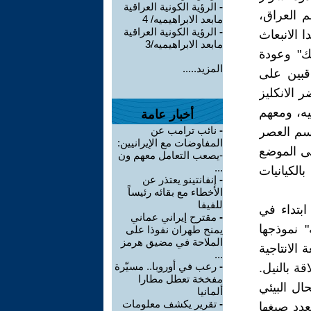
-
الرؤية الكونية العراقية
م العراق،
مابعد الابراهيميه/ 4
-
الرؤية الكونية العراقية
 الانبعاث
مابعد الابراهيميه/3
فك" وعودة
المزيد.....
اقبين على
 الانكليز
19 نحو موضع البرانيه، ومعهم
أخبار عامة
-
نائب ترامب عن
اسم العصر
المفاوضات مع الإيرانيين:
لى الموضع
-يصعب التعامل معهم ون
...
الكيانيات
-
إنفانتينو يعتذر عن
الأخطاء مع بقائه رئيساً
للفيفا
ابتداء في
-
مقترح إيراني عماني
 نموذجها
يمنح طهران نفوذا على
الملاحة في مضيق هرمز
 الانتاجية
...
-
رعب في أوروبا.. مسيّرة
قة بالنيل.
مفخخة تعطل مطارا
ال البيئي
ألمانيا
-
تقرير يكشف معلومات
عدد صيغها