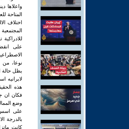
واعلاها دين
المتاحة للع
اختلاف الال
المجتمعية 
للادراكية ت
على انقضا
الاصطراعية
نوعا، من ال
بظل حالة ال
لابرانيه ا
فكان ان جع
وضع الممال
على اسس ب
بالدرجة ال
كانت ماتزا