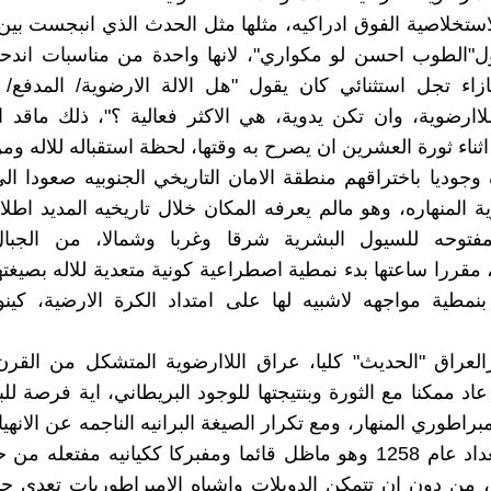
استخلاصية الفوق ادراكيه، مثلها مثل الحدث الذي انبجست بين
"الطوب احسن لو مكواري"، لانها واحدة من مناسبات اندحار
ازاء تجل استثنائي كان يقول "هل الالة الارضوية/ المدفع/
للاارضوية، وان تكن يدوية، هي الاكثر فعالية ؟"، ذلك ماقد ا
اثناء ثورة العشرين ان يصرح به وقتها، لحظة استقباله للاله ومن
وجوديا باختراقهم منطقة الامان التاريخي الجنوبيه صعودا ال
ة المنهاره، وهو مالم يعرفه المكان خلال تاريخيه المديد اطلاق
مفتوحه للسيول البشرية شرقا وغربا وشمالا، من الجبال
قررا ساعتها بدء نمطية اصطراعية كونية متعدية للاله بصيغتها ا
بنمطية مواجهه لاشبيه لها على امتداد الكرة الارضية، كينون
العراق "الحديث" كليا، عراق اللاارضوية المتشكل من القر
د ممكنا مع الثورة وبنتيجتها للوجود البريطاني، اية فرصة للبق
براطوري المنهار، ومع تكرار الصيغة البرانيه الناجمه عن الانهي
وسقوط بغداد عام 1258 وهو ماظل قائما ومفبركا ككيانيه مفتعله من
 من دون ان تتمكن الدويلات واشباه الامبراطوريات تعدي ح