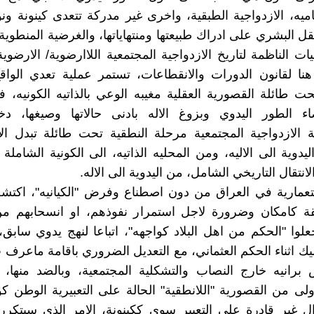
اميه، الازدواجية الطبقية، واخرى غير مدركة تتعدى كينونة ونو
قل البشري على ادراك طبيعتها ومنتهاياتها، والغرضية المنطوية 
يات الناظمة لتاريخ الازدواجية المجتمعية اللاارضوية/ الارضو
هنا لقانون الدورات والانقطاعات، تستمر عملية تعدي الوا
حت طائلة القصورية العقلية مغيبه الوعي بالذاتيه الكونيه، فا
ء الطور اليدوي وبزوغ الاله بادنى حالاتها وصيغها، 
 الازدواجية المجتمعية مرحلة النطقية تحت طائلة تبدل ال
يدوية الى الاليه، ومن المحليه الذاتيه، الى الكونية الشاملة 
انتقال التاريخي الشامل، من اليدوية الى الاله.
ستعمارية في العراق من دون اصطناع وفرض "الكيانيه"، اكتشف
لوا "الحكم من اهل البلاد كواجهه"، اتباعا لنهج يدوي سابق
يك اثناء الحكم العثماني، مع التعديل الضروري باقامة ماعرف ب
رانيه خارج النصاب والتشكلية المجتمعية، وبالضد منها، 
اولى من القصورية "اللانطقية" الحالة على التعبيرية الوطن ك
ل غير قادرة على التعبير سوى ككينونة، الامر الذي سيتكر