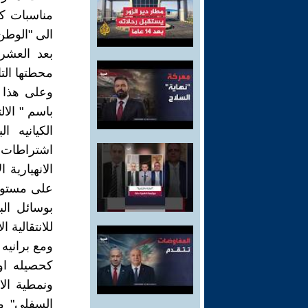
الى "الوطن 
بعد العشري
محطتها التا
وعلى هذا ا
باسم " الا
الكيانيه 
اشتراطات م
الانهيارية
على مستوى ا
بوسائل الب
للانتقالية ال
ومع برانيه
كحصيله او 
ونمطية الا
السفلى" مق