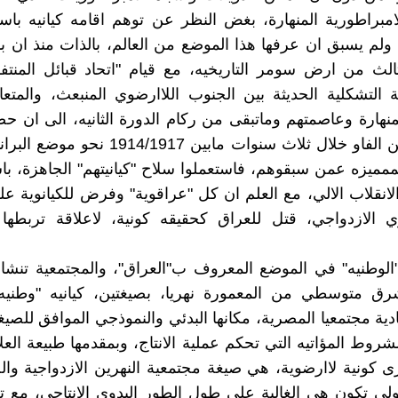
امبراطورية المنهارة، بغض النظر عن توهم اقامه كيانيه باس
 ولم يسبق ان عرفها هذا الموضع من العالم، بالذات منذ ان بدا
الث من ارض سومر التاريخيه، مع قيام "اتحاد قبائل المنت
 التشكلية الحديثة بين الجنوب اللاارضوي المنبعث، والمتع
منهارة وعاصمتهم وماتبقى من ركام الدورة الثانيه، الى ان حضر
صاعدين من الفاو خلال ثلاث سنوات مابين 14/1917
ممميزه عمن سبقوهم، فاستعملوا سلاح "كيانيتهم" الجاهزة، ب
الانقلاب الالي، مع العلم ان كل "عراقوية" وفرض للكيانوية ع
ي الازدواجي، قتل للعراق كحقيقه كونية، لاعلاقة تربطها ب
الوطنيه" في الموضع المعروف ب"العراق"، والمجتمعية تنشا 
رق متوسطي من المعمورة نهريا، بصيغتين، كيانيه "وطنيه"
ادية مجتمعيا المصرية، مكانها البدئي والنموذجي الموافق للصيغة
لشروط المؤاتيه التي تحكم عملية الانتاج، وبمقدمها طبيعة العلا
 كونية لاارضوية، هي صيغة مجتمعية النهرين الازدواجية والح
اولى تكون هي الغالبة على طول الطور اليدوي الانتاجي، مع ت