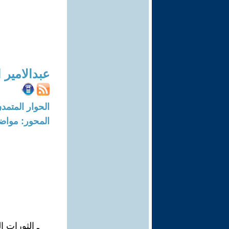
عبدالامير 
الحوار المتمدن-العدد: 8393 - 5
المحور: مواض
ـ الثورات ا