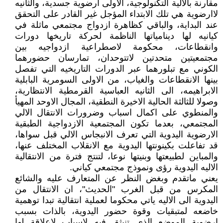
مقارنة بالالية التكنولوجية، الاولى ارضوية جسدية، والثانيه
لاارضوية هي تلك الابتداء المؤجل غير القادر على التحقق
عند البداية، والباقي كظاهرة ازدواج مجتمعي ماثلة في
كيانيه لها دينامياتها الناظمة لحركة تاريخها دورات
وانقطاعات، محكومة لاصطراعية ازدواجيه بين
مجتمعيتين متحدتين لاتتوحدان، تمارسان حضورهما
الكوني مع تبلورهما عبر الدورات التاريخيه التي تفصل
بينها الانقطاعات والغياب، من الاولى السومرية البابلية
الابراهيمه، الى الثانيه العباسية القرمطية الانتظارية،
وصولا للثالثة الحالية الاخيرة النطقية، المجال الاوحد المهيأ
والمنطوي على اكمال اسباب وضرورات الانتقال الالي
المجتمعي، بعدما تكون المجتمعية الازدواجية الطبقية
الارضوية اليدوية التي تعرف الانبجاس الالي قبل سواها،
قد تفاعلت بكينونتها اليدوية مع الانقلاب المختلف عنها،
والمباين لطبيعتها وبنيتها نوعا، لتنتج فترة من الانتقالية
الاليه اليدوية رؤى ونموذج مجتمعي كياني.
يعني ماتقدم وبغض النظر عن المتعارف عليه والشائع
المكرس من قبل الغرب "الحديث"، ان الانتقال من
اليدوية الى الاليه ياتي محكوما لعملية انتقالية تبدا توهمية
خاضعه لمتبقيات وقوة حضور اليدوية، بالذات بسبب
ارضوية الموضع الذي تنبثق فيه لاسباب لاعلاقة لها