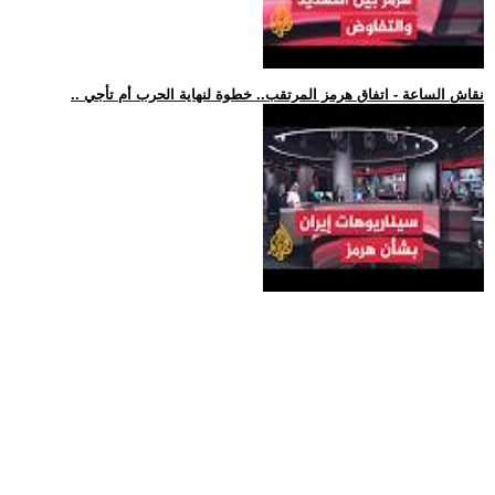
.. نقاش الساعة - اتفاق هرمز المرتقب.. خطوة لنهاية الحرب أم تأجي