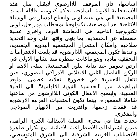
اساسها، فان الموقف اللاارضوي لايقبل مثل هذه
الاستعجالية الانوية الساذجه بحكم كينونته، فالاله ليست
المصنعية التي هي عتبه اولى وانفتاح لمسار في الوسيلة
الانتاجية بعد المصنعية، تكنولوجيا بمحطات ومراحل، اولى
تكنولوجية انتاجيه هي المعاشة اليوم، واخرى عقلية
منفصله عن الجسدية، بما ينهي وقتها على وجه التحديد
صلاحية وامكان استمرار المجتمعية اليدوية الجسدية،
وعندها تكون المجتمعية اللاارضوية قد بلغت الاشتراطات
التحققية ماديا، وهو ماكانت تنتظره منذ نشاتها الاولى في
ارض سومر عند بداية تبلور المجتمعية، ليبقى الاهم او
الركن الفاصل الثاني الانقلابي الادراكي التصوري، حين
تنتقل التعبيرية في خطورة انقلابه عظمى، مابعد
ابراهيمة، من "الحدسية النبوية الالهامية"، الى العلّية
السببية، وليصبح الانتقال الكوني اللاارضوي من ساعتها
شاملا المعمورة، بينما تكون المتبقيات الغربيه الارضوية
قد فقدت زخمها، واقتربت من الانهيار النموذجي
والتفكري.
يحدث هذا في مجرى العملية الانتقالية الكبرى الراهنه،
ضمن اشتراطات الاصطراعية الافنائية، مع تكرار ظاهرة
الانصبابات الغربيه الشرقية الى الشرق المتوسطي،