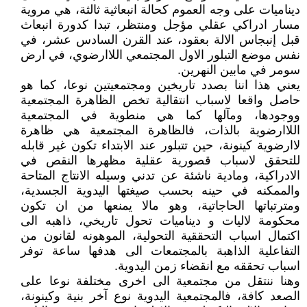
ديناميات على وجه العموم كحالة انبعاثية ثالثة، هي مروية
مسار ادراكي عقلي مؤجل ومنتظر، تبدا كدورة انبعاث
قبل إنبجاس الالة بعقود، عند القرن السادس عشر، في
نفس موضع التبلور الاول المجتمعي اللاارضوي، في ارض
سومر في مابين النهرين.
يعني هذا اننا بصدد تاريخين ومجتمعيتين نوعا، كما هو
حاصل واقعا لاسباب انتقالية تخص الظاهرة المجتمعية
ووجودها، ومآلها كما هي منطوية في المجتمعية
اللاارضوية بالذات، فالظاهرة المجتمعية هي ظاهرة
لاارضوية كينونة، حين تتبلور عند الابتداء تكون غير قابله
للتحقق لاسباب قصورية عقلية مظهرها النقص في
الادراكية، ومادية ناشئة عن تدني وسيله الانتاج المتاحة
والممكنه في حينه بحسب صيغتها اليدوية الجسدية،
ومترتباتها الحاجاتية، وهو مالا يمنعها من ان تكون
محكومة لاليات و ديناميات تحول تاريخي، ذاهبه الى
اكتمال اسباب التحققية التحولية، الموهونه لقانون من
التفاعلية الذاهبة بالمجتمعات الى هدفها ساعة توفر
اسباب تحققه مع انقضاء زمن اليدوية.
وهنا ننتقل من مجتمعية الى اخرى مختلفة نوعا على
الصعد كافة، فالمجتمعية اليدوية نوع آخر بنية وكينونة،