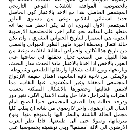
بالخصوصية الموافقه للانقلاب النوعي التاريخي
المجتمعي الحاصل، هذا مع الاخذ بالاعتبار كون الحاصل
حدث استثنائي انقلابي نوعي من مستوى التبلور
المجتمعي الاول اليدوي، ان لم يكن اخطر منه بما انه
منطو على انتقاليه نحو عالم اخر، فالمجتمعية الارضوية
اليدوية هي استمرار للتاريخ الحيواني البشري ، وان يكن
حالة انتقال ومحطة اخيرة مابين الطور الحيواني والعقلي
من تاريخ هذاالكائن، وافتراض انتقالية انقلابيه نوعية من
هذا القبيل من الصعب تخيل تحققها في ساعتها على
الفور، بالاخص اذا اخذنا بالاعتبار مادة الحدث مدار البحث،
وتاريخها، ونوع اليات تشكلها وارتقائها الطبيعي وشروطه.
ولايمكن من ناحية ثانيه اساسيه، اهمال حقيقة الازدواج
المجتمعي المغفلة وغير المكشوف عنها النقاب، مما
لاينفي فعاليتها وحضورها بالاشكال الممكنه بحسب
الفترات والمراحل، فاذا حل وقت الانتقال الالي، تغير دور
ودرجه فعالية هذا الصنف المجتمعي حتما لنصبح امام
انتقال آلي ارضوي، واخر لاارضوي من شانه ان يقلب كليا
مجمل الحالة الناشئة والنظر اليها والمتوقع منها، ونوع
مترتباتها، وصولا حتى الى طبيعتها، فاذا نظر الغرب
الارضوي الى الالة "مصنعيا" وبنى توهميته بخصوصها على