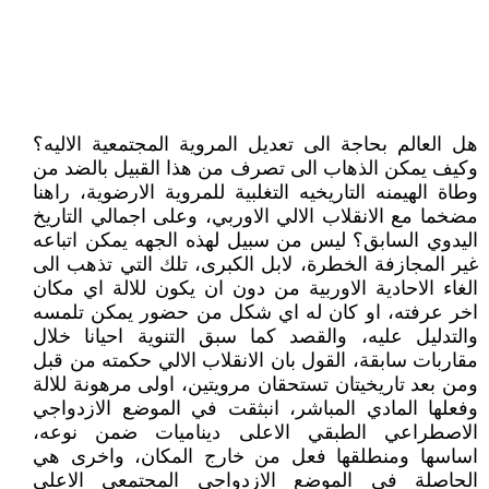
هل العالم بحاجة الى تعديل المروية المجتمعية الاليه؟
وكيف يمكن الذهاب الى تصرف من هذا القبيل بالضد من
وطاة الهيمنه التاريخيه التغلبية للمروية الارضوية، راهنا
مضخما مع الانقلاب الالي الاوربي، وعلى اجمالي التاريخ
اليدوي السابق؟ ليس من سبيل لهذه الجهه يمكن اتباعه
غير المجازفة الخطرة، لابل الكبرى، تلك التي تذهب الى
الغاء الاحادية الاوربية من دون ان يكون للالة اي مكان
اخر عرفته، او كان له اي شكل من حضور يمكن تلمسه
والتدليل عليه، والقصد كما سبق التنوية احيانا خلال
مقاربات سابقة، القول بان الانقلاب الالي حكمته من قبل
ومن بعد تاريخيتان تستحقان مرويتين، اولى مرهونة للالة
وفعلها المادي المباشر، انبثقت في الموضع الازدواجي
الاصطراعي الطبقي الاعلى ديناميات ضمن نوعه،
اساسها ومنطلقها فعل من خارج المكان، واخرى هي
الحاصلة في الموضع الازدواجي المجتمعي الاعلى