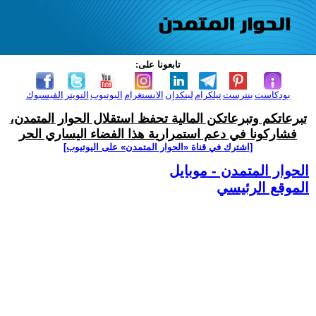
تابعونا على:
بودكاست
بنترست
تيلكرام
لينكدإن
الانستغرام
اليوتيوب
التويتر
الفيسبوك
تبرعاتكم وتبرعاتكن المالية تحفظ استقلال الحوار المتمدن،
فشاركونا في دعم استمرارية هذا الفضاء اليساري الحر
[اشترك في قناة ‫«الحوار المتمدن» على اليوتيوب]
الحوار المتمدن - موبايل
الموقع الرئيسي