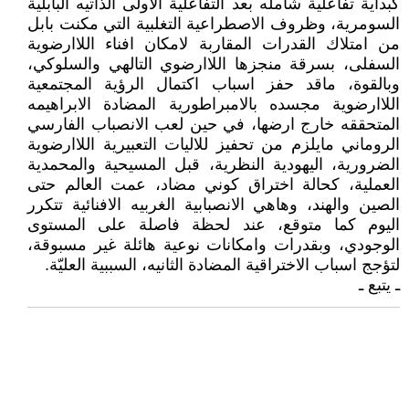
كبداية تفاعلية شامله بعد التفاعلية الاولى الذاتيه البابلية
السومرية، وظروف الاصطراعية التغلبية التي مكنت بابل
من امتلاك القدرات المقاربة لامكان افناء اللاارضوية
السفلى، بسرقة منجزها اللاارضوي التالهي والسلوكي،
وبالقوة، ماقد حفز اسباب اكتمال الرؤية المجتمعية
اللاارضوية مجسده بالامبراطورية المضادة الابراهيمه
المتحققه خارج ارضها، في حين لعب الانصباب الفارسي
الروماني مايلزم من تحفيز للاليات التعبيرية اللاارضوية
الضرورية، اليهودية النظرية، قبل المسيحية والمحمدية
العملية، كحالة اختراق كوني مضاد، عمت العالم حتى
الصين والهند، وهاهي الانصبابية الغربيه الافنائية تتكرر
اليوم كما متوقع، عند لحظة فاصلة على المستوى
الوجودي، وبقدرات وامكانات نوعية هائلة غير مسبوقة،
لتؤجج اسباب الاختراقية المضادة الثانيه، السببية العليّة.
ـ يتبع ـ