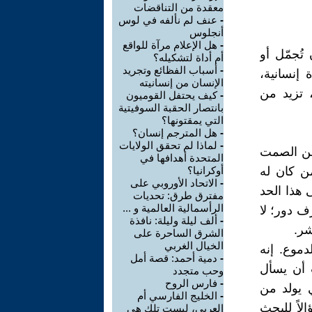
معقدة من التناقضات
-
عنف لم نألفه في لوس
أنجلوس
-
هل الإعلام مرآة للواقع
تُجمّل أو
أم أداة لتشكيله؟
-
أسباب الفظائع وتجريد
 إنسانية،
الإنسان من إنسانيته
، تزيد من
-
كيف يحتفل القوميون
بانتصار الحقبة السوفيتية
التي يمقتونها؟
-
هل المترجم إنسان؟
-
لماذا لم تحقق الولايات
 من الصمت
المتحدة أهدافها في
ن كان له
أوكرانيا؟
-
الاتحاد الأوروبي على
 هذا الحد
مفترق طرق: تحديات
الرأسمالية العالمية و ...
ف دور؛ لا
-
ألف ليلة وليلة: نافذة
شر.
الشرق الساحرة على
الخيال الغربي
دموع. إنه
-
دمية أحمد: قصة أمل
 أن يسأل
وحب متجدد
-
فارس الروح
ي يولد من
-
الخليج الفارسي أم
لاً للبحث
العربي، ليست تلك هي