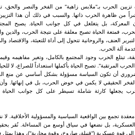
زيين الحرب بـ"ملابس زاهية" من الفخر والنصر والحق، تجع
ً من ظاهرة الحرب ذاتها. والسبب في ذلك أن هذا التزيين 
 المعركة، بل يتغلغل في كل جوانب الحياة. يصبح المجتم
لحرب، فمتعة الحياة تصبح معلقة على نتيجة الحرب، والدين وال
لتبرير العنف، والروحانية تتحول إلى أداة للتعبئة، والاقتصاد وا
خدمة آلة الحرب.
قة، تبتلع الحرب وجود المجتمع بالكامل، وتغير مفاهيمه وقيم
حرب المرتقبة". تصبح الحياة بأكملها استعداداً للصراع، لا للحيا
ضروري أن تكون السياسة مسؤولة بشكل أساسي عن منع ال
لفخر الحقيقي لا يكمن في خوض الحرب، بل في إنهائها. وأن 
رب يجعلها كارثة شاملة تسيطر على كل جوانب الحياة ال
قدة تجمع بين الواقعية السياسية والمسؤولية الأخلاقية. لا نن
العسكرية، بل نضعها في سياق أوسع من المساءلة. نُقر بحق
إلى قوة عسكرية ("قنبلة، صاروخ، وقوة محاربة")، وهذا يمثل فهم