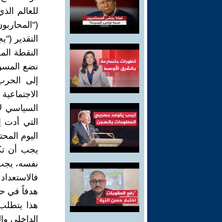
للعالم الذ
("المحارب
التقدير ("ي
النقطة الم
نضع المسؤو
إلى الحرب
الاجتماعية
السياسي لا
التي أدت 
اليوم المحت
يجب أن تك
نفسه، يجب أ
فالاستعداد
هدفاً في حد
هذا يتطلب 
الداخلي وال