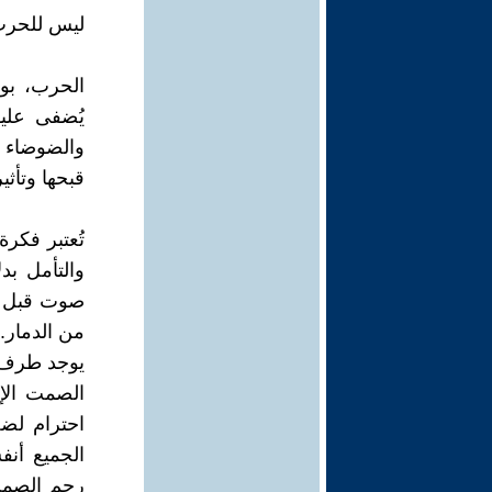
ليس للحرب
الحرب، بوج
يُضفى عليه
والضوضاء ا
قبحها وتأثي
تُعتبر فكر
والتأمل بد
صوت قبل ال
من الدمار.
يوجد طرف ب
الصمت الإن
احترام لض
الجميع أنف
رحم الصمت،