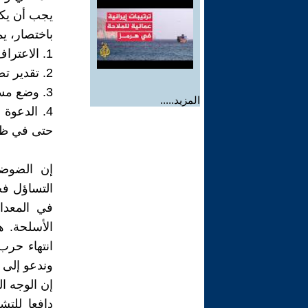
يجب أن يكو
باختصار، ي
1. الاعتراف بضرورة القوة العسكرية.
2. تقدير تضحيات المحاربين.
3. وضع مسؤولية الحرب على عاتق السياسيين والمؤسسات قبل أي أحد آخر.
المزيد.....
4. الدعوة
حتى في ظل 
إن الضوضا
التساؤل فح
في المعدا
الأسلحة. 
انتهاء حرب
وندعو إلى ك
إن الوجه ا
دافعا للتش