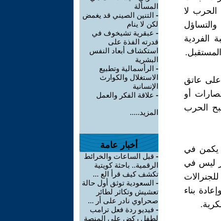
المسألة
 الحرب لا
-
التنين الصيني قد يغمض
والتساؤل
لكن لا ينام
-
عبقرية تشيخوف في
 الفردية
قدرته الفذة على
استكشاف أبعاد النفس
المستقبل.
البشرية
-
الرأسمالية وتطبيع
الاستغلال والكوارث
على عاتق
الإنسانية
صارات أو
-
علاقة الفكر والعمل
بح الحرب
المزيد.....
أخبار عامة
 يكمن في
-
قبل الساعات والخرائط
خر ليس في
الرقمية.. باحثة كويتية
تكشف كيف قرأ الع ...
للجنرالات
-
السعودية توثق أول حالة
عادة بناء
تعشيش وتكاثر لطائر
صحراوي نادر على أر ...
كرية.
-
فيديو ردة فعل ترامب
لطفل ركض على المنصة