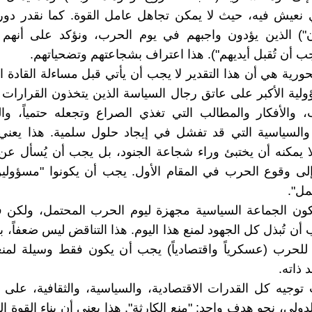
ي نعيش فيه، حيث لا يمكن تجاهل عامل القوة. كما نقدر دور 
ون") الذين يؤدون واجبهم في يوم الحرب، ونؤكد على أنهم
جب أن تُقبل أيديهم"). هذا اعتراف بشجاعتهم وتضحياتهم.
حورية هي أن هذا التقدير لا يجب أن يأتي قبل مساءلة القادة ا
لية الأكبر على عاتق رجال السياسة الذين يتخذون القرارات 
، والأفكار والمطالب التي تغذي الصراع وتجعله حتمياً، و
 والسياسية التي قد تفشل في إيجاد حلول سلمية. هذا يعني 
 يمكنه أن يختبئ وراء شجاعة الجنود، بل يجب أن يُسأل عن
إلى وقوع الحرب في المقام الأول. يجب أن يكونوا "مسؤولي
مل".
ون الجماعة السياسية مجهزة ليوم الحرب المحتمل، ولكن 
ن تُبذل كل الجهود لمنع هذا اليوم. هذا التناقض ليس ضعفاً، ب
 للحرب (عسكرياً واقتصادياً) يجب أن يكون فقط وسيلة لمن
 ذاته.
توجيه كل القدرات الاقتصادية، والسياسية، والثقافية، على 
دولي، نحو هدف واحد: "منع الكارثة". هذا يعني أن بناء القوة ا