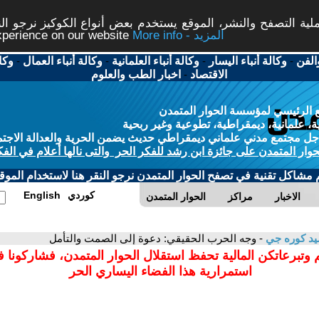
ة التصفح والنشر، الموقع يستخدم بعض أنواع الكوكيز نرجو النق
More info - المزيد
experience on our website
الفن
-
وكالة أنباء اليسار
-
وكالة أنباء العلمانية
-
وكالة أنباء العمال
-
وكا
الاقتصاد
-
اخبار الطب والعلوم
 الرئيسي لمؤسسة الحوار المتمدن
، علمانية، ديمقراطية، تطوعية وغير ربحية
ل مجتمع مدني علماني ديمقراطي حديث يضمن الحرية والعدالة الاجتم
حوار المتمدن على جائزة ابن رشد للفكر الحر والتى نالها أعلام في الفك
م مشاكل تقنية في تصفح الحوار المتمدن نرجو النقر هنا لاستخدام الموقع
كوردي
English
الاخبار
مراكز
الحوار المتمدن
د كوره جي
- وجه الحرب الحقيقي: دعوة إلى الصمت والتأمل
 وتبرعاتكن المالية تحفظ استقلال الحوار المتمدن، فشاركونا 
استمرارية هذا الفضاء اليساري الحر