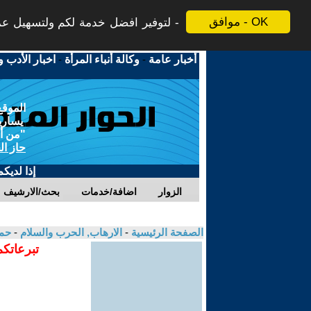
موافق - OK
لتوفير افضل خدمة لكم ولتسهيل عملي
أخبار عامة
-
وكالة أنباء المرأة
-
اخبار الأدب و
الموقع
يسارية
"من أج
حاز ال
إذا لديك
الزوار
اضافة/خدمات
بحث/الارشيف
الصفحة الرئيسية
-
الارهاب, الحرب والسلام
-
حمي
تبرعاتكم