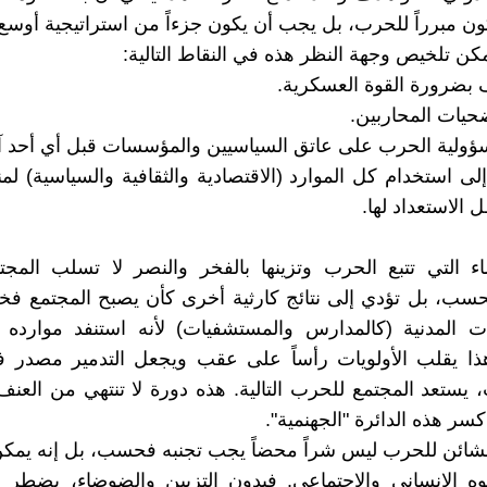
ن مبرراً للحرب، بل يجب أن يكون جزءاً من استراتيجية أوسع 
مكن تلخيص وجهة النظر هذه في النقاط التالية:
 إلى استخدام كل الموارد (الاقتصادية والثقافية والسياسية) لم
الاستعداد لها.
ء التي تتبع الحرب وتزينها بالفخر والنصر لا تسلب المج
سب، بل تؤدي إلى نتائج كارثية أخرى كأن يصبح المجتمع فخو
ت المدنية (كالمدارس والمستشفيات) لأنه استنفد موارده
هذا يقلب الأولويات رأساً على عقب ويجعل التدمير مصدر ف
، يستعد المجتمع للحرب التالية. هذه دورة لا تنتهي من العنف 
سر هذه الدائرة "الجهنمية".
لشائن للحرب ليس شراً محضاً يجب تجنبه فحسب، بل إنه يمك
وه الإنساني والاجتماعي. فبدون التزيين والضوضاء، يضطر 