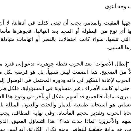
 وجه أنثوي
هها المقيت والمدمر، يجب أن تبقى كذلك في أذهاننا، لا أن 
ا أي نوع من البطولة أو المجد بعد انتهائها. فجوهرها مأساة
لتي تتبعها، سواء كانت احتفالات بالنصر أو اتهامات متبادلة
رها السلبي.
ة "إبطال الأصوات" بعد الحرب نقطة جوهرية، تدعو إلى فترة
لاً من الضجيج. هذا الصمت ليس سلبياً، بل هو فرصة لكل م
حرب لإعادة التفكير في ذاته ودوره المحتمل في الوصول إلى
 حتى لو كانت الأطراف غير متساوية في المسؤولية، فلكل طر
ريء تماماً، فالجميع قد أسهم بشكل أو بآخر في وقوع هذا ال
ساني هو استجابة طبيعية للدمار والجثث والعيون المبللة بال
حايا الحرب وتقدير لحجم المأساة. وفي نهاية المطاف، يجب
سهم والآخرين: "لماذا حدث هذا؟" هذا التساؤل العميق، الذ
 هو بداية حقيقية للتعافي ومنع تكرار الكارثة. إنه ليس سؤا