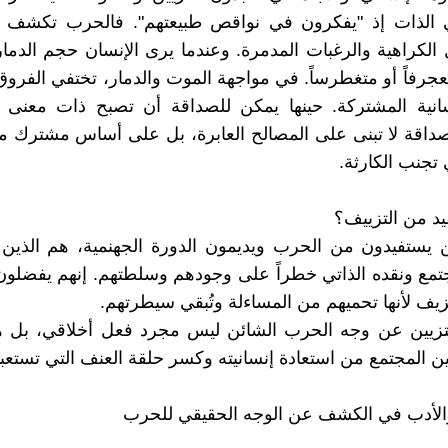
ي الذات إذ "يفكرون في نواقص طبيعتهم". فالحرب تكشف ع
الكراهية والرغبات المدمرة. وعندما يرى الإنسان حجم الدمار،
جرفاً أو متغطرساً. في مواجهة الموت والدمار، تختفي الفروق
نسانية المشتركة. حينها يمكن للصداقة أن تصبح ذات معنى
داقة لا تبنى على المصالح العابرة، بل على أساس مشترك من
 تجنب الكارثة.
د من التزييف؟
ن يستفيدون من الحرب ويديمون الدورة الجهنمية، هم الذين
تمع ونقده الذاتي خطراً على وجودهم وسلطتهم. إنهم يفضلو
زيف لأنها تحميهم من المساءلة وتُبقي سيطرتهم.
التزيين عن وجه الحرب الشائن ليس مجرد فعل أخلاقي، بل 
ين المجتمع من استعادة إنسانيته وكسر حلقة العنف التي تستعبد
الأدب في الكشف عن الوجه الحقيقي للحرب