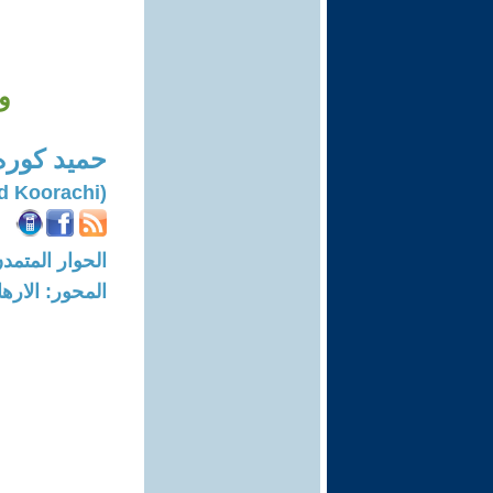
و
حميد كور
(Hamid Koorachi)
الحوار المتمدن-العدد: 8392 - 5
المحور: الاره