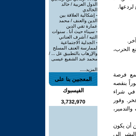
الدول العربية / خالد
لردعها.
الخالدي
-
إشكالية العلاقة بين
الدين والعنف / محمد
عمارة تقي الدين
-
سيناء حيث أنا . سنوات
التيه / أشرف العناني
-
الجدلية الاجتماعية
لممارسة العنف المسلح
نع الحرب،
والإرهاب بالتطبيق عل ... /
محمد عبد الشفيع عيسى
المزيد.....
تمع فرصة
المعجبين بنا على
راً بنقصه
الفيسبوك
 في شراء
خر. وفور
3,732,970
والتدمير،
ن أن يكون
البشر إلى