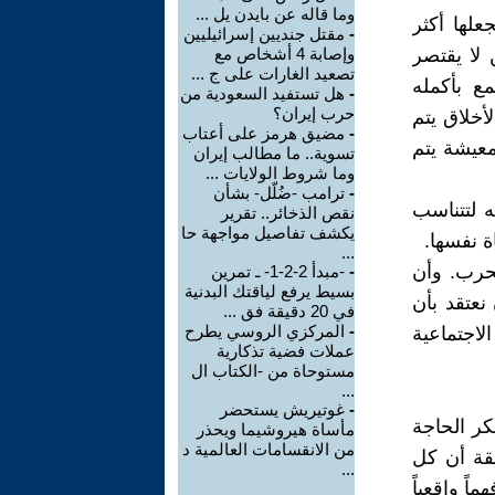
وما قاله عن بايدن يل ...
لها أكثر
-
مقتل جنديين إسرائيليين
لا يقتصر
وإصابة 4 أشخاص مع
تصعيد الغارات على ج ...
ع بأكمله
-
هل تستفيد السعودية من
حرب إيران؟
أخلاق يتم
-
مضيق هرمز على أعتاب
لمعيشة يتم
تسوية.. ما مطالب إيران
وما شروط الولايات ...
-
ترامب -ضُلّل- بشأن
ه لتتناسب
نقص الذخائر.. تقرير
يكشف تفاصيل مواجهة حا
ة نفسها.
...
حرب. وأن
-
-مبدأ 2-2-1- ـ تمرين
بسيط يرفع لياقتك البدنية
نعتقد بأن
في 20 دقيقة فق ...
-
المركزي الروسي يطرح
اجتماعية
عملات فضية تذكارية
مستوحاة من -الكتاب ال
...
-
غوتيريش يستحضر
كر الحاجة
مأساة هيروشيما ويحذر
من الانقسامات العالمية د
يقة أن كل
...
اً واقعياً