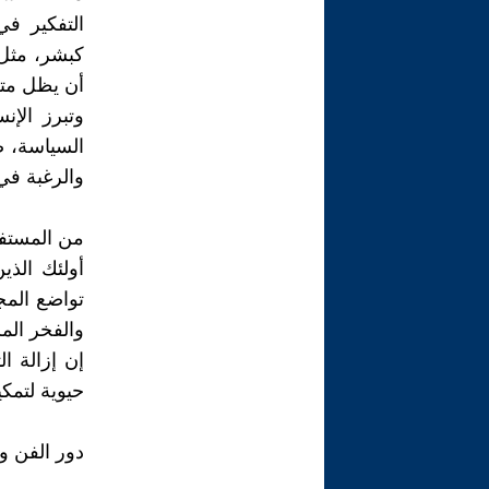
التفكير ف
كبشر، مثل 
أن يظل متع
وتبرز الإ
السياسة، ص
والرغبة في
من المستفي
أولئك الذي
تواضع المج
والفخر الم
إن إزالة 
حيوية لتمك
دور الفن و