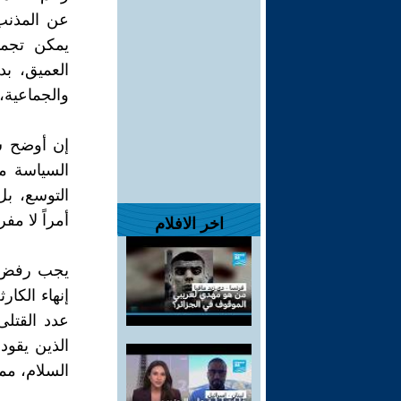
عن المذنب 
يمكن تجميل
العميق، بد
والجماعية،
إن أوضح ش
السياسة م
التوسع، ب
أمراً لا مفر
اخر الافلام
يجب رفض ال
إنهاء الكا
عدد القتلى
الذين يقود
السلام، مما