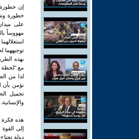
إن خطورة ت
خطورة وشرا
على ميدان
مهووساً با
استغلالهما 
توجيههما ل
بهذه الطري
مع "لحظة ال
لذا من ال
نؤمن بأن ا
تجميل الح
والإنسانية.
هذه فكرة مع
إلى القوة 
دولة تحتاج 