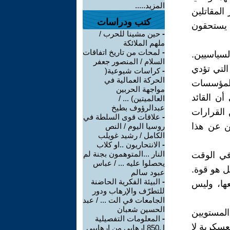
المزيد.....
المقاتلين
كتب ودراسات
 يستحقون
-
حين مشينا للحرب /
ملهم الملائكة
-
لمحات من تاريخ اتفاقات
لسياسيين.
السلام / المنصور جعفر
التي تؤدي
-
كراسات شيوعية(
الحركة العمالية في
المؤسسات
مواجهة الحربين
أن القائد
العالميتين) ... /
عبدالرؤوف بطيخ
 القرارات
-
علاقات قوى السلطة في
ن عن هذا
روسيا اليوم / النص
الكامل / رشيد غويلب
-
الانتحاريون ..او كلاب
النار ...المتوهمون بجنة لم
في الوقت
يحصلوا عليه ... / عباس
ل هو قوة.
عبود سالم
-
البيئة الفكرية الحاضنة
عها، وليس
للتطرّف والإرهاب ودور
الجامعات في الت ... / عبد
الحسين شعبان
المستويين
-
المعلومات التفصيلية
لعسكرية لا
ل850 ارهابي من ارهابيي