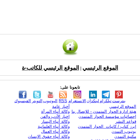
الموقع الرئيسي
الموقع الرئيسي للكاتب-ة
|
تابعونا على:
بنترست
تيلكرام
لينكدإن
الانستغرام
RSS
اليوتيوب
التويتر
الفيسبوك
الموقع الرئيسي
أخبار عامة
هيئة ادارة الحوار المتمدن - للإتصال بنا
وكالة أنباء المرأة
إحصائيات مؤسسة الحوار المتمدن
اخبار الأدب والفن
قواعد النشر
وكالة أنباء اليسار
ابرز كتاب / كاتبات الحوار المتمدن
وكالة أنباء العلمانية
يوتيوب التمدن
وكالة أنباء العمال
مكتبة التمدن
وكالة أنباء حقوق الإنسان