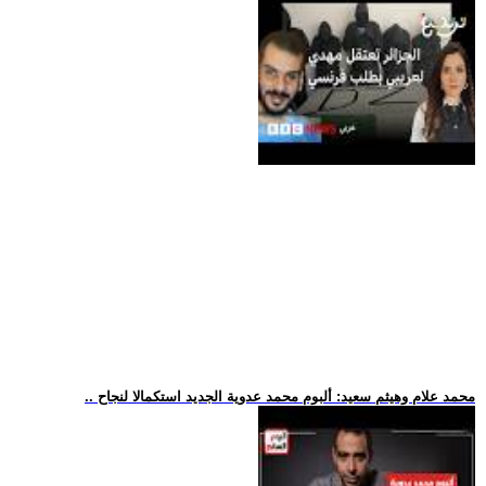
.. محمد علام وهيثم سعيد: ألبوم محمد عدوية الجديد استكمالا لنجاح