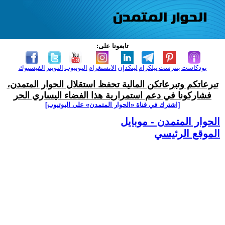
تابعونا على:
بودكاست
بنترست
تيلكرام
لينكدإن
الانستغرام
اليوتيوب
التويتر
الفيسبوك
تبرعاتكم وتبرعاتكن المالية تحفظ استقلال الحوار المتمدن،
فشاركونا في دعم استمرارية هذا الفضاء اليساري الحر
[اشترك في قناة ‫«الحوار المتمدن» على اليوتيوب]
الحوار المتمدن - موبايل
الموقع الرئيسي