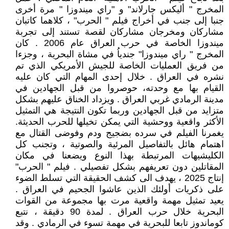
المخرج " أليكس جارلاند" و "راي ميندوزا " مرة أخرى
جنبا إلى جنب في أخراج فيلم " الحرب" ، كلاهما كاتبان
مشاركان ومخرجان مشاركان لقصة تستند إلى تجربة
ميندوزا الخاصة في حرب العراق عام 2006 . كان
المخرج " راي ميندوزا" جندياُ في مشاة البحرية ، وجزءا
من فريق العمليات الخاصة للجيش الأمريكي الذي تم
نشره في العراق . خلال إحدى المهام التي كان عليه
القيام بها مع وحدته، حوصروا من قبل الجهادين في
مدينة الرمادي غربي العراق . ويزداد الخناق عليهم بشكل
متزايد من قبل الجهادين وربما تكون النتيجة هي التمثيل
الأكثر واقعية ووحشية التي يمكن تخيلها للحرب الحديثة.
يغمرنا الفيلم في سرده بضجيج ودم وفوضى القتال مع
اهتمام هائل بالتفاصيل المرئية والصوتية ، وتجنب كل
الكليشيهات المرتبطة بهذا النوع ويضعنا في مكان
المقاتلين دون تعريفهم بشكل تفصيلي . فيلم " الحرب"
إنتاج 2025 ، يهدف الى كشف الحقيقة التي تسلط الضوء
على ذكريات أولئك الذين عاشوا الجحيم في العراق .‏
يعيد تمثيل مهمة واقعية مرت بها مجموعة من القوات
البحرية خلال حرب العراق . لمدة 90 دقيقة ، نتبع
كوماندوز تابعا للبحرية في مهمة تسوء في الرمادي . وقد