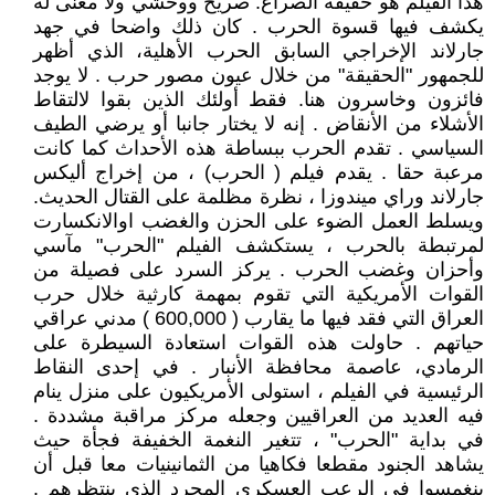
هذا الفيلم هو حقيقة الصراع. صريح ووحشي ولا معنى له
يكشف فيها قسوة الحرب . كان ذلك واضحا في جهد
جارلاند الإخراجي السابق الحرب‏‏ الأهلية، ‏‏الذي أظهر
للجمهور "الحقيقة" من خلال عيون مصور حرب . لا يوجد
فائزون وخاسرون هنا. فقط أولئك الذين بقوا لالتقاط
الأشلاء من الأنقاض . إنه لا يختار جانبا أو يرضي الطيف
السياسي . تقدم ‏‏الحرب ‏‏ببساطة هذه الأحداث كما كانت
مرعبة حقا . يقدم فيلم ( الحرب) ، من إخراج أليكس
جارلاند وراي ميندوزا ، نظرة مظلمة على القتال الحديث.
ويسلط العمل الضوء على الحزن والغضب اوالانكسارت
لمرتبطة بالحرب ، يستكشف الفيلم "الحرب" مآسي
وأحزان وغضب الحرب . يركز السرد على فصيلة من
القوات الأمريكية التي تقوم بمهمة كارثية خلال حرب
العراق التي فقد فيها ما يقارب ( 600,000 ) مدني عراقي
حياتهم . حاولت هذه القوات استعادة السيطرة على
الرمادي، عاصمة محافظة الأنبار . في إحدى النقاط
الرئيسية في الفيلم ، استولى الأمريكيون على منزل ينام
فيه العديد من العراقيين وجعله مركز مراقبة مشددة .
في بداية "الحرب" ، تتغير النغمة الخفيفة فجأة حيث
يشاهد الجنود مقطعا فكاهيا من الثمانينيات معا قبل أن
ينغمسوا في الرعب العسكري المجرد الذي ينتظرهم .