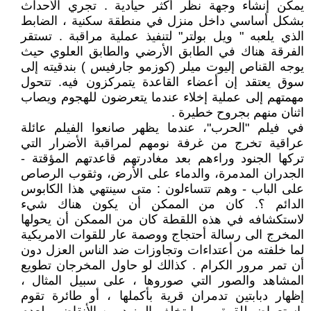
يمكن إنشاء وجهة نظر أكثر حيادية .‏ تجري الأحداث
بشكل أساسي داخل منزل في منطقة سكنية ، الضابط
الذي يلعبه " ويل بولتر" لتنفيذ عملية مراقبة . تستقر
الفرقة هناك في الطابق الأرضي والطابق العلوي حيث
يوجه القناص إليوت ميلر (كوزمو جارفيس ) بندقيته إلى
سوق يعتقد إن أعضاء القاعدة يتمركزون فيه. تتحول
مهمتهم إلى عملية إخلاء عندما يتعرضون للهجوم ويصاب
اثنان منهم بجروح خطيرة .
‏في ‏‏فيلم "الحرب"،‏‏ عندما يظهر صانعوا الفيلم عائلة
عراقية تخرج من غرفة نومهم لمراقبة الأضرار التي
تركها الجنود وراءهم بعد مغادرتهم قاعدتهم المؤقتة -
الجدران المدمرة، والدماء على الأرض، وثقوب الرصاص
على الباب - وهم تتساءلون : متى سينتهي هذا الكابوس
الدائم ؟. كان من الممكن أن يكون هناك شيء
لاستكشافه في هذه اللقطة كان من الممكن أن يحولها
المخرج الى رسالة أحتجاج ووصمة عار للقوات الامريكية
لما خلفته من أعتداءات وتجاوزات ضد الناس العزل دون
أن تمر مرور الكرام . كذالك لو حاول المخرجان تطويع
المشاهد والصور التي صوروها ، على سبيل المثال ،
إظهار دبابتين تدمران قرية بأكملها ، أو طائرة تقوم