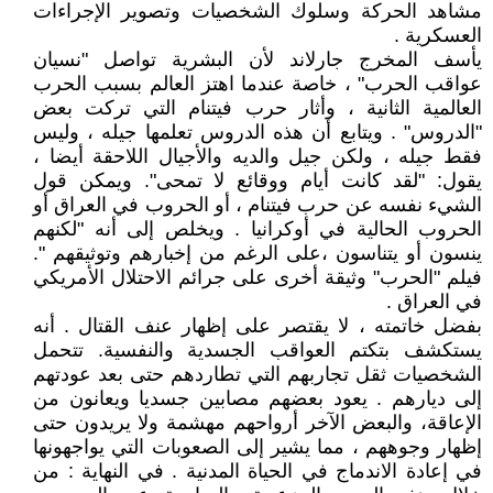
مشاهد الحركة وسلوك الشخصيات وتصوير الإجراءات
العسكرية .
يأسف المخرج جارلاند لأن البشرية تواصل "نسيان
عواقب الحرب" ، خاصة عندما اهتز العالم بسبب الحرب
العالمية الثانية ، وأثار حرب فيتنام التي تركت بعض
"الدروس" . ويتابع أن هذه الدروس تعلمها جيله ، وليس
فقط جيله ، ولكن جيل والديه والأجيال اللاحقة أيضا ،
يقول: "لقد كانت أيام ووقائع لا تمحى". ويمكن قول
الشيء نفسه عن حرب فيتنام ، أو الحروب في العراق أو
الحروب الحالية في أوكرانيا . ويخلص إلى أنه "لكنهم
ينسون أو يتناسون ،على الرغم من إخبارهم وتوثيقهم ".
فيلم "الحرب" وثيقة أخرى على جرائم الاحتلال الأمريكي
في العراق .
بفضل خاتمته ، لا يقتصر على إظهار عنف القتال . أنه
يستكشف بتكتم العواقب الجسدية والنفسية. تتحمل
الشخصيات ثقل تجاربهم التي تطاردهم حتى بعد عودتهم
إلى ديارهم . يعود بعضهم مصابين جسديا ويعانون من
الإعاقة، والبعض الآخر أرواحهم مهشمة ولا يريدون حتى
إظهار وجوههم ، مما يشير إلى الصعوبات التي يواجهونها
في إعادة الاندماج في الحياة المدنية . في النهاية : من