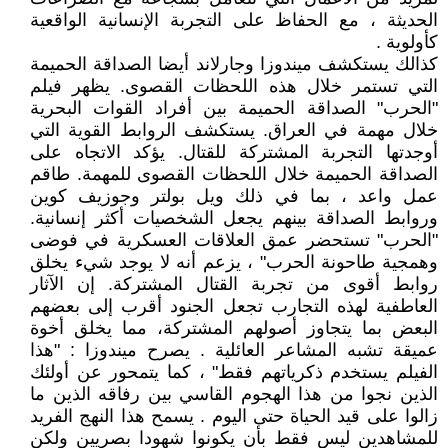
الحديثة ، مع الحفاظ على التجربة الإنسانية الواقعية
كأولوية .
كذالك يستكشف ميندوزا وجارلاند أيضا الصداقة الحميمة
التي تستمر خلال هذه اللحظات القصوى. يظهر فيلم
"الحرب" الصداقة الحميمة بين أفراد القوات البحرية
خلال مهمة في العراق. يستكشف الروابط القوية التي
أوجدتها التجربة المشتركة للقتال. يؤكد الاتجاه على
الصداقة الحميمة خلال اللحظات القصوى للمهمة. طاقم
عمل واعد ، بما في ذلك ويل بولتر وجوزيف كوين
وروابط الصداقة بينهم يجعل الشخصيات أكثر إنسانية.
"الحرب" تستحضر عمق العلاقات العسكرية في فوضى
وهمجية طاحونة الحرب" ، يزعم أنه لا يوجد شيء يخلق
روابط أقوى من تجربة القتال المشتركة. إن الآثار
العاطفية لهذه التجارب تجعل الجنود أقرب إلى بعضهم
البعض بما يتجاوز أصولهم المشتركة، مما يخلق أخوة
عميقة تشبه المشاعر العائلية . يصرح ميندوزا : "هذا
الفيلم يستخدم ذكرياتهم فقط" ، كما يتمحور عن أولئك
الذين نجوا من هذا الهجوم القاسي بين رفاقه الذين ما
زالوا على قيد الحياة حتى اليوم . يسمح هذا النهج الفريد
للمشاهدين ليس فقط بأن يكونوا شهودا بصريين ولكن