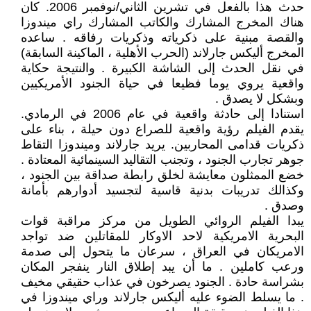
حدث هذا بالفعل في تشرين الثاني/نوفمبر 2006. كان
هناك المخرج المشارك والكاتب المشارك راي ميندوزا
والقصة مبنية على ذكرياته وذكريات رفاقه . ساعده
المخرج أليكس جارلاند (الحرب الأهلية ، الماكينة السابقة)
في نقل الحدث إلى الشاشة الكبيرة . والنتيجة حكاية
واقعية يروي يوما فظيعا في حياة الجنود الأمريكيين
وبشكل لا يصدق .
استنادا إلى حادثة واقعية في عام 2006 في الرمادي.
يقدم الفيلم رؤية واقعية للصراع دون حيلة ، بناء على
ذكريات قدامى المحاربين. يريد جارلاند وميندوزا التقاط
جوهر تجارب الجنود ، وتجنب التقاليد السينمائية المعتادة .
خضع الممثلون معايشة لخلق رابطة صداقة بين الجنود ،
وكذالك تدريبات بدنية قاسية لتجسيد أدوارهم بأمانة
وصدق .
يبدا الفيلم الروائي الطويل من مركز مراقبة قوات
البحرية الامريكية لاحد الاوكار للمقاتلين ضد تواجد
الامريكان في العراق ، سرعان ما يتحول إلى صدمة
ورعب كاملين . ما أن يبد إطلاق النار ينفجر المكان
بشراسة حادة . الجنود يصرخون في عذاب حقيقي مخيف
. ما يسلط الضوء عليه أليكس جارلاند وراي ميندوزا في