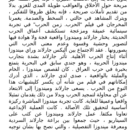
مريحة حول الأخلاق والعواقب طويلة المدى للغزو. بدلا
من تقديم تأملات صريحة ، فإنه يخلق ظروفا للتفكير ،
ويترك المشاهد في حالتي ، السخط والصدمة. يغمرنا
المخرجان في فيلم "الحرب. زمن الحرب" في تجربة
سينمائية عميقة ومزعجة تستكشف أعماق الحرب
الحديثة. يختار جارلاند وميندوزا واقعية فجة ولا هوادة فيها
لتصوير وحشية وقسوة وعدم معنى الحرب التي
يصورونها . عقد الاجتماع بين أليكس جارلاند وراي ميندوزا
أثناء إنتاج الحرب الأهلية. تأثر جارلاند بشدة بتجارب
ميندوزا الحربية ، وهو جندي سابق في البحرية يتمتع
بخبرة في حرب العراق . كان لقصص ميندوزا ، الخام
والمليئة بالواقعية ، صدى لدى جارلاند ، الذي أدرك
إمكاناتهم في فيلم من شأنه أن يكسر كليشيهات هذا
النوع من الحرب . يسعى جارلاند وميندوزا إلى الابتعاد
عن أي محاولة لتمجيد الحرب وبدلا من ذلك يقدمان تمثيلا
واقعيا وعميقا للغاية. كانت تجربة ميندوزا المباشرة ركيزة
أساسية لتحقيق تلك الأصالة . كانت العملية الإبداعية
تعاونا مكثفا. عمل جارلاند وميندوزا عن كثب على
السيناريو ، حيث جمعوا بين براعة جارلاند السردية
ومعرفة ميندوزا التفصيلية ، والتي نصح بها بشأن توجيه