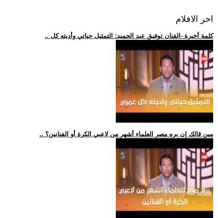
اخر الافلام
.. كلمة أخيرة -الفنان توفيق عبد الحميد: التمثيل حياتي وأديته كل
.. مين قالك إن بره مصر العلماء أشهر من لاعبي الكرة أو الفنانين؟