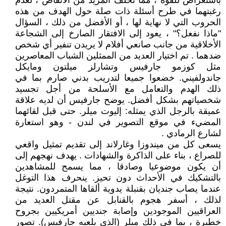
‏‏باستعراض‏‏ للقوة ، مما تخلف المزيد من الأنقاض ، لعدم
رغبتهما في طرح أسئلة ذات صلة حول الهدف من هذه
الحروب التي لا نهاية لها ، أو الأفضل من ذلك ، السؤال‏‏
"ماذا نفعل؟" ،‏‏ يعود إلى الافتقار الصارخ إلى الشجاعة
الأخلاقية من جانب صانعي أفلام لا يريدن تنفير أي شخص
ضدهما . تم اختيار العديد من الممثلين الشباب المعاصرين
مثل كوزمو جارفيس وتشارلز ميلتون ومايكل
جاندولفيني. خضعوا جميعا لتدريب بدني صارم بما في
ذلك الهدم والتعامل مع الأسلحة من أجل تجسيد
شخصياتهم بشكل أفضل. يوضح جارفيس أن لديه علاقة
عميقة بالرجل الذي يمثله: إليوت ميلر. حتى قبل لقائهما
المضيء في موقع التصوير في لندن - وهو استعارة
لشارع الرمادي .
يسعى كل من ميندوزا وغارلاند إلى تقديم تمثيل واقعي
للصراع ، بناء على الذاكرة والشهادات . يهدف نهجهم إلى
أن يكون موضوعيا وصادقا ، مما يسمح للمشاهدين
بالتشكيك في الأحداث دون تحيز. ينحرف هذا التوغل
عندما يصاب جنديان بقنبلة يدوية ألقاها المتمردون. نتيجة
لذلك ، أسفر هجوم بالقنابل عن مقتل العديد من
العراقيين الموجودين وإصابة جنديين أمريكيين بجروح
خطيرة ، بما في ذلك ميلر (الذي يلعبه جارفيس). تصور