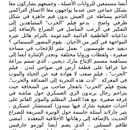
أيضا مستمعين للروايات الأصيلة ، وجميعهم يشاركون معا
بشكل جماعي حتى عندما يواجهون معا الاتساق التراكمي
الناجم ببساطة عن العيش بدون قيم جاهزة في شكل
ظرفي واضح . يدعو فيلم "الحرب" المشاهدين إلى
التفكير في الرعب المتأصل في الصراع بالإضافة إلى
تداعياته العاطفية الدائمة المدعومة بالتزام هائل تثيره
المواجهة في كثير من الأحيان . يقوم المصور السينمائي ؟
ديفيد جيه طومسون " بعمل مثير للإعجاب في مساحة
صغيرة ، ولقطات وزوايا مختلفة. وتجدر الإشارة أيضا إلى
مساهمة مصمم الإنتاج مارك ديجبي ، الذي صمم ببراعة
حيا عراقيا على قطعة أرض في ضواحي لندن . فيلم
"الحرب" ، فيلم صعب لا هوادة فيه عن الحياة والموت
في المعركة . "أدت هذه التجربة إلى الصداقة والحرب".
يفتتح فيلم "الحرب" بانفجار صاخب من السخافة حيث
يتزاحم رجال يرتدون الزي العسكري حول شاشة في
غرفة صغيرة. مع هذا العمل المظلم والمؤثر القائم على
أحداث حقيقية شارك فيها ميندوزا كمستشار عسكري ،
يثير جارلاند أسئلة حاسمة حول الوتيرة السريعة للصراع
الحديث بالإضافة إلى رهاناتها الأخلاقية المعقدة . أمضى
طاقم الممثلين ، الذي يضم أيضا كوزمو جارفيس