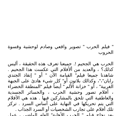
" فيلم الحرب " تصوير واقعي وصادم لوحشية وقسوة
الحروب ‏
الحرب هي الجحيم !. جميعنا تعرف هذه الحقيقة ، أليس
كذلك؟ ، والعديد من ألأفلام التي عكست هذا الجحيم .
شاهدنا جميعا فيلم" القيامة الآن " أو " ‏‏إنقاذ الجندي
رايان"،"، وكذالك بلاتون أو" كل شيء هادئ على الجبهة
الغربية" ، أو " خزانة الألم " أيضاُ فيلم "المنطقة الخضراء
، ‏‏أفلام تصور وحشية الحرب ، والخسائر الجسدية
والعاطفية التي تلحق بالمشاركين فيها . هذه هي الأفلام
التي يتم تحريكها في النهاية على أساس السرد . تركز
تلك أفلام على تجارب الشخصيات أو السرد الجذاب .
بعد نجاح فيلم " الحرب الأهلية" العام الماضي ، عمل