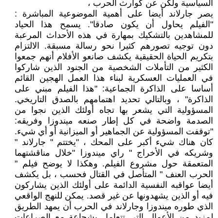
السياسية ولكن عن كوارث الحرب ،
يصر جارلاند أيضا على أهمية الموضوعية المباشرة :
"الفيلم يحاول أن يكون صادقا". يسمح هذا الحياد
للمشاهدين بالتشكيك بمهارة في هذه الأحداث المرعبة
دون توجيه تصورهم كثيرا نحو رسالة مسبقة. الالتزام
بتكريم الحياة الحقيقية يكشف صانعو الأفلام أنهم جمعوا
الكثير من التأملات الشخصية من الجنود الذين شاركوا
في العمليات العسكرية لبناء هذا العمل الهجين القائم
أساسا على الذاكرة الجماعية: "هذا الفيلم مبني على
الذاكرة" ، وبالتالي تحديد اهتمامهم بالصدق التاريخي.
المسؤولية التي يشعر بها تجاه أولئك الذين نجوا من
الصدمة واضحة في كل إطار صنعه ميندوزا وفريقه:
"توقفت المسؤولية عن الجماهير أو الميزانية أو أي شيء.
كان هناك شيء أكبر على المحك ، "يختتم " جارلاند "
وشريكه في الأخراج " راي ميندوزا "خلال مناقشتهما
المتعمقة حول مشروع الفيلم. وهكذا لا يوضح فيلم "
الحرب العنف " المتأصل في القتال فحسب ، بل يكشف
أيضا عواقبه النفسية الدائمة على أولئك الذين يشاركون
فيه أو الذين يشهدونها عن غير قصد. يمكن للنهج الواقعي
الذي طوره ميندوزا وجارلاند في الحرب أن يمهد الطريق
لمزيد من الأعمال التي تتعامل بشجاعة مع الصراعات