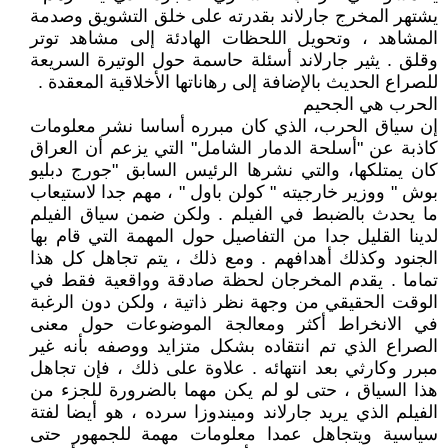
يشتهر المخرج جارلاند بقدرته على خلق التشويق وصدمة
المشاهد ، وتحويل اللحظات الهادئة إلى مشاهد توتر
وقلق . يثير جارلاند أسئلة حاسمة حول الوتيرة السريعة
للصراع الحديث بالإضافة إلى رهاناتها الأخلاقية المعقدة .
الحرب هي الجحيم
إن سياق الحرب، الذي كان مبرره أساسا نشر معلومات
كاذبة عن "أسلحة الدمار الشامل" التي يزعم أن العراق
كان يمتلكها، والتي نشرها الرئيس السابق "جورج دبليو
بوش " ووزير خارجيته " كولن باول " ، مهم جدا لاستيعاب
ما يحدث بالضبط في الفيلم . ولكن ضمن سياق الفيلم
لدينا القليل جدا من التفاصيل حول المهمة التي قام بها
الجنود وكذلك أهدافهم . ‏ومع ذلك ، يتم تجاهل كل هذا
تماما . يقدم المخرجان لحظة صادقة وواقعية فقط في
الوقت الحقيقي من وجهة نظر ذاتية ، ولكن دون الرغبة
في الانخراط أكثر ومعالجة الموضوعات حول معنى
الصراع الذي تم انتقاده بشكل متزايد ووصفه بأنه غير
مبرر وكارثي بعد انتهائه .‏ علاوة على ذلك ، فإن تجاهل
هذا السياق ، حتى لو لم يكن مهما بالضرورة للجزء من
الفيلم الذي يريد جارلاند وميندوزا سرده ، هو أيضا لفتة
سياسية ويتجاهل عمدا معلومات مهمة للجمهور حتى