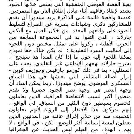
بقية القصة الفوضى المتفشية التي يسعى خلالها الجنود
بشدة لإنقاذ رفاقهم أثناء تبادل إطلاق النار مع المتمردين.
عدسة واقعية قائمة على الذاكرة يريد ميندوزا أن يقدم
للمشاركين ذكرى وشهادات بصرية عن الصراع لتسليط
الضوء على واقعهم المعقد. من خلال العمل مع أليكس
جارلاند ، الذي التقوا به في المجموعة السابقة من
الحرب الأهلية ، ركزوا على تمثيل مخلص دون اللجوء
إلى أساليب السرد التقليدية : "لم يكن هناك حقا نموذج
يمكننا اللجوء إليه حول ما إذا كان المبدأ هنا سينجح" ،
يشرح جارلاند نهجهم الإبداعي غير التقليدي. يجب على
الممثلين - بما في ذلك كوزمو جارفيس وجوزيف كوين -
إبراز أصالة المشاعر التي نعيشها في هذا السياق
العسكري الفوضوي. يوضح ميندوزا . ربما يمكن انتقاد أن
وجهة النظر هي وجهة نظر الجنود حصريا ولا تقدم
منظورا أكبر لسبب الانتفاضة العراقية، الذين يعاملون
كخصوم بسيطين دون الكثير من السياق. في الواقع ،
إنهم يدركون هذا الافتقار إلى الرؤية لأنهم يحاولون
التخفيف منه من خلال إغراق عائلة من المدنيين الذين
يعطون لمسة إنسانية أكثر للوضع . لكن ، في الواقع ، لا
يهم ، الهدف من الفيلم ليس الحديث عن الجغرافيا