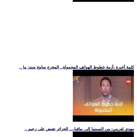
.. كلمة أخيرة -أزمة خطوط الهواتف المحمولة.. المخرج سامح سند: ما
.. مهدي لعريبي: من السينما إلى -مافيا-... الجزائر تقبض على زعيم