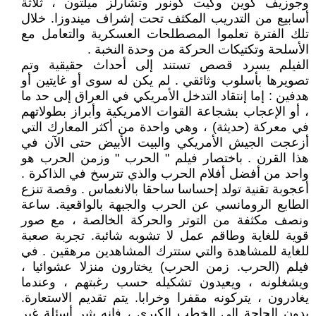
وجوزيف كوين وكيت كونور وتشارلز ميلتون ، ثلاثة
أسابيع من التدريب المكثف تحت إشراف ميندوزا. خلال
تلك الفترة تعلموا المصطلحات العسكرية والتعامل مع
الأسلحة وتكتيكات الحركة من وحدة النخبة .
الفيلم يسرد قصص تستند إلى أحداث حقيقية وتم
تصويرها بأسلوب وثائقي . لم يكن له سوى أو غايتين أو
هدفين : إما إنتقاد التدخل الأمريكي في العراق إلى حد ما
، أو الإعجاب بشجاعة القوات الامريكية وأبراز بطولاتهم
في معركة (حديثة) ، وهي واحدة من أكثر المعارك التي
أزعجت الجيش الأمريكي والبيت الأبيض حتى الآن في
هذا القرن . باختصار فيلم " الحرب " وزمن الحرب هو
واحد من أفضل أفلام الحرب والذي تترسخ في الذاكرة .
أعجوبة تقنية تولد إحساسا ساحقا بالانغماس . وقصة تنزع
الطابع الرومانسي عن الحرب والجبهة بالواقعية. ساعة
ونصف مكثفة من التوتر والحركة الخالصة ، مع صور
قوية للغاية وطاقم عمل لا تشوبه شائبة. تجربة صعبة
للغاية للمشاهدة والتي ستترك المشاهدين مرهقين . في
فيلم (الحرب. زمن الحرب) يختارون منزلا عشوائيا ،
ويشغلونه ، ويعيدون تشكيله حسب رغبتهم ، وعندما
يغادرون ، يتركونه مقفرا وخرابا. يتم تقديم الاستعارة.
بدون الحاجة إلى الخطب الكبرى ، فإنه يثير أسئلة غير