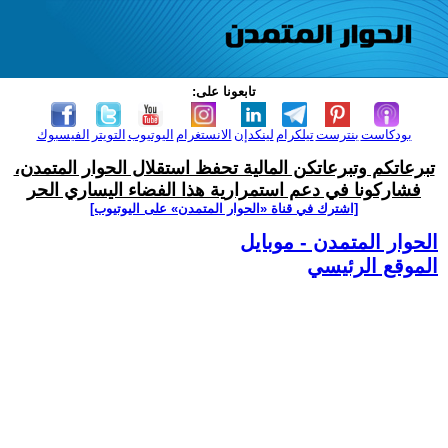
تابعونا على:
بودكاست
بنترست
تيلكرام
لينكدإن
الانستغرام
اليوتيوب
التويتر
الفيسبوك
تبرعاتكم وتبرعاتكن المالية تحفظ استقلال الحوار المتمدن،
فشاركونا في دعم استمرارية هذا الفضاء اليساري الحر
[اشترك في قناة ‫«الحوار المتمدن» على اليوتيوب]
الحوار المتمدن - موبايل
الموقع الرئيسي