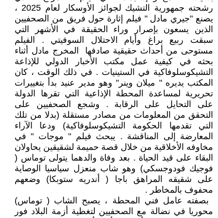
رشحته جمهورية التشيك لجوائز الأوسكار لعام 2025 ،
يصنع "جيري مادل " فيلم إثارة حول فريق من الصحفيين
الذين يسعون بإصرار وراء الحقيقة في الأشهر التي
سبقت ربيع براغ وأيام الاحتلال السوفيتي . الفيلم
مستوحى من أحداث حقيقية صادفها ‏‏ المخرج مادل ‏‏أثناء
بحثه في كيفية عمل مكتب الأخبار الدولي للإذاعة
التشيكوسلوفاكية في الستينيات . في ذلك الوقت ، كان
المكتب يديره " ميلان وينر" وهو مدير عنيد بدأ بتغييرات
تحريرية لمساعدة المحطة الإذاعية التي تقرها الدولة
على التحايل على الرقابة . وشجع الصحفيين على
التحقق من المعلومات من مصادر مستقلة (بدلا من تلك
التي تقدمها الحكومة التشيكوسلوفاكية) ودعا الآراء
المعارضة إلى المناقشة . يبحث فيلم " موجات " في
مخاوفه الأخلاقية من خلال قصة حميمة لشقيقين يحاولان
البقاء على قيد الحياة . بعد وفاة والدهما يتولى توماس (
فوجيك فودوجسكي) وهو شاب منعزل سياسيا الوصاية
على شقيقه المراهق باجا ( أندريه ستوبكا) وضعهم
محفوف بالمخاطر .
‏ بصفته عامل فني المحطة ، يصبح الشاب ( توماس)
محوريا في نضالة مع الصحفيين لتغطية أزمة البلاد فور