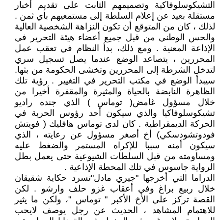
التشيكوسلوفاكية وتصميمهم الثابت على تقديم أخبار
مستقلة بعيد عن إعلام السلطة إلى مستمعيهم بأي ثمن .
لذلك ، كان من المتوقع أن تكون النزاهة الشخصية العالية
والحس الوطني من قبل جميع أعضاء هيئة التحرير في
الإذاعة المعنية . ومع ذلك، بدأ النظام في تعقب عمل
المحررين ، يتصاعد الوضع عندما يصل تسجيل سري
لتدخل الشرطة إلى المحررين وتخشى الحكومة من بثها.
سيبدأ الوضع في مكتب التحرير في التغيير . رؤية تلك
الظاهرة النابضة بالحياة والمثيرة والمقفرة أخيرا من
خلال مسؤول غامض( توماس ) الذي جنده راديو
تشيكوسلوفاكيا والذي سيكون أحد رؤوس الحربة في
الحركة الديمقراطية . كان لدى توماس هافليك ( فويتش
فودوتشودسكي) أخ أصغر مسؤول عن رعايته ، الذي
سيكون أمنه سببا للإكراه المستمر والضغط عليه
ومساومته من قبل السلطات الشيوعية حتى يعمل بطل
الرواية جاسوس في تلك المحطة الإذاعية .
الدراما التي أخرجها "جيري مادل"تسرد حكاية شقيقان
خلال ربيع براغ وفي أعقاب غزو حلف وارشو . لكن
القصة تركز علي الأخ الأكبر " توماس "، ولكن ما يثير
للاهتمام المشاهد ، الحديث عن رجل يوصف لايحب