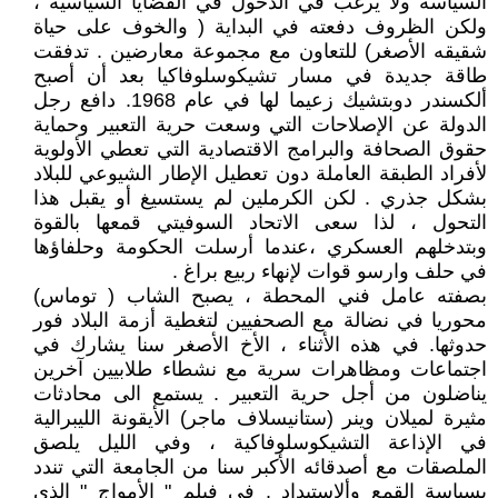
السياسة ولا يرغب في الدخول في القضايا السياسية ،
ولكن الظروف دفعته في البداية ( والخوف على حياة
شقيقه الأصغر) للتعاون مع مجموعة معارضين . تدفقت
طاقة جديدة في مسار تشيكوسلوفاكيا بعد أن أصبح
ألكسندر دوبتشيك زعيما لها في عام 1968. دافع رجل
الدولة عن الإصلاحات التي وسعت حرية التعبير وحماية
حقوق الصحافة والبرامج الاقتصادية التي تعطي الأولوية
لأفراد الطبقة العاملة دون تعطيل الإطار الشيوعي للبلاد
بشكل جذري . لكن الكرملين لم يستسيغ أو يقبل هذا
التحول ، لذا سعى الاتحاد السوفيتي قمعها بالقوة
وبتدخلهم العسكري ،عندما أرسلت الحكومة وحلفاؤها
في حلف وارسو قوات لإنهاء ربيع براغ .
بصفته عامل فني المحطة ، يصبح الشاب ( توماس)
محوريا في نضالة مع الصحفيين لتغطية أزمة البلاد فور
حدوثها. في هذه الأثناء ، الأخ الأصغر سنا يشارك في
اجتماعات ومظاهرات سرية مع نشطاء طلابيين آخرين
يناضلون من أجل حرية التعبير . يستمع الى محادثات
مثيرة لميلان وينر (ستانيسلاف ماجر) الأيقونة الليبرالية
في الإذاعة التشيكوسلوفاكية ، وفي الليل يلصق
الملصقات مع أصدقائه الأكبر سنا من الجامعة التي تندد
بسياسة القمع وألإستبداد . في فيلم " ‏‏الأمواج " ‏‏الذي