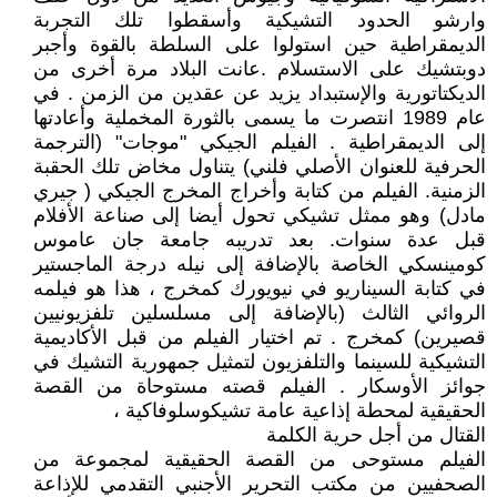
وارشو الحدود التشيكية وأسقطوا تلك التجربة
الديمقراطية حين استولوا على السلطة بالقوة وأجبر
دوبتشيك على الاستسلام .عانت البلاد مرة أخرى من
الديكتاتورية والإستبداد يزيد عن عقدين من الزمن . في
عام 1989 انتصرت ما يسمى بالثورة المخملية وأعادتها
إلى الديمقراطية . الفيلم الجيكي "موجات" (الترجمة
الحرفية للعنوان الأصلي فلني) يتناول مخاض تلك الحقبة
الزمنية. الفيلم من كتابة وأخراج المخرج الجيكي ( جيري
مادل) وهو ممثل تشيكي تحول أيضا إلى صناعة الأفلام
قبل عدة سنوات. بعد تدريبه جامعة جان عاموس
كومينسكي الخاصة بالإضافة إلى نيله درجة الماجستير
في كتابة السيناريو في نيويورك كمخرج ، هذا هو فيلمه
الروائي الثالث (بالإضافة إلى مسلسلين تلفزيونيين
قصيرين) كمخرج . تم اختيار الفيلم من قبل الأكاديمية
التشيكية للسينما والتلفزيون لتمثيل جمهورية التشيك في
جوائز الأوسكار . الفيلم قصته مستوحاة من القصة
الحقيقية لمحطة إذاعية عامة تشيكوسلوفاكية ،
القتال من أجل حرية الكلمة
الفيلم مستوحى من القصة الحقيقية لمجموعة من
الصحفيين من مكتب التحرير الأجنبي التقدمي للإذاعة