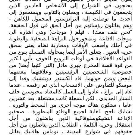
يحتجون في الشوارع إلى الأشخاص العاديين الذين
يتجمعون في الكنيسة ، ويصلون بالتناوب ويستمعون إلى
أحدث ما توصلت إليه الترانزستور المحمول للكاهن -
وهم يقاتلون رؤسائهم من أجل الحق في قول الحقيقة.
"نحن نقف معك! . فيلم ( موجات) وهي اشارة الى
موجات الاذاعة ويتمحورحول النزاهة الصحفية والبطولة
في أحلك وأصعب الأوقات ومحاربة نظام يعني سحق
حرية التعبير . يتعلق الأمر أيضا بمحاولة التمسك بنوع من
القواعد الأخلاقية في أوقات الترويج للخوف. يأتي الكثير
من قوة قصة المخرج جيري مادل (التي كتبها أيضا) من
خصوصية الشخصيتين الرئيسيتين وعلاقتهما ببعضهما
البعض وبمن حولهما. قاد ألكسندر دوبتشيك وفدا إلى
موسكو للتفاوض على الانسحاب الذي تم رفضه . عندما
عاد إلى براغ ، عادوا إلى العمل كالمعتاد محبوسين خلف
الستار الحديدي . لكن الشعلة كانت مشتعلة. بعد عشرين
عاما ، ستكون هناك موجة أخرى من السخط والثورة .‏
‏تشابك ناجح للغاية لجميع الوقائع المنظورة - صحفيو
الإذاعة التشيكوسلوفاكية الذين يناضلون من أجل
استقلال وحرية الكلمة ، الطلاب الذين يناضلون من أجل
حقوقهم في شوارع المدينة ، توماس هافليك يقاتل