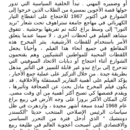
أو وضميره المهني . تبدأ الخلفية السياسية التي تدور
حولها قصة الأخوين بمسيرة من الطلاب الذين خرجوا إلى
الشوارع في أكتوبر 1967 للاحتجاج على انقطاع التيار
الكهربائي في مهاجع جامعة ستراهوف تحت شعار "نريد
النور!" إلى وسط براغ. لكنه تم تفريقها بوحشية . تتفوق
مشاهد الفيلم في لحظات أخرى ، لا سيما عندما يتعلق
الأمر باستخدام للقطات الأرشيفية. ينثر المخرج هذه
المقاطع في جميع أنحاء هذا الفيلم ، وأحيانا يجعل
اللقطات المحببة للمواطنين التشيكيين وهم يقتحمون
الشوارع أثناء احتجاج أو دبابات الاتحاد السوفيتي التي
تتدحرج إلى براغ تبدو غير قابلة للتمييز في التأثير مذهل
بطريقة جيدة . من خلال التركيز على عملية جمع الأخبار ،
يؤكد الفيلم على أهمية التقارير المستقلة والأخلاقية . قد
يكون فيلم المخرج مادل بحث عن الصحافة وتأثيرها ،
ويقدم قصصها كي تصبح أكثر أهمية من أي وقت مضى.
كان المكان الأكثر بروزا على وجه الأرض في ربيع براغ
عام 1968 لمدة سبعة أشهر مجيدة ، وازدهرت في ظل
سياسات الرئيس الإصلاحي المنتخب حديثا "ألكسندر
دوبتشيك " الذي أدخل فترة من التحرر السياسي
والاقتصادي التي أصبحت أعجوبة العالم ‏في طليعة ربيع