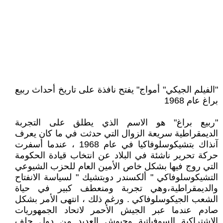
"الفيلم الجيكي" أمواج" يفتح نافذة على تاريخ أحداث ربيع
براغ عام 1968
"ربيع براغ" هو الاسم الذي يطلق على التجربة
الديمقراطية سريعة الزوال التي حدثت في ما كان يعرف
آنذاك بتشيكوسلوفاكيا في عام 1968 ، عندما أسفرت
حركة تحرير ناشئة في البلاد عن انتخاب قيادة الحكومة
التي روج فيها بشكل خاص الأمين العام للحزب الشيوعي
التشيكوسلوفاكي " ألكسندر دوبتشيك " لسياسة الانفتاح
والديمقراطية،وهي تجربة ومنعطف كبير في حياة
الشعب الجيكوسلوفاكي . ورغم ذلك ، انتهى الأمر بشكل
صادم عندما عبر الجيش الأحمر لاتحاد الجمهوريات
الاشتراكية السوفياتية وجيوش العديد من دول حلف