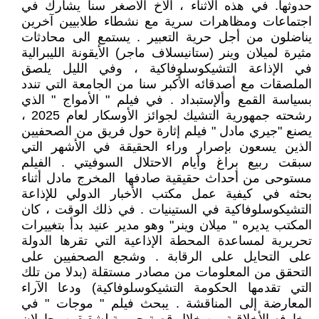
حدوثها. في هذه الأثناء ، الأخ الأصغر سنا يشارك في
اجتماعات ومظاهرات سرية مع نشطاء طلابيين آخرين
يناضلون من أجل حرية التعبير . يستمع الى محادثات
مثيرة لميلان وينر (ستانيسلاف ماجر) الأيقونة الليبرالية
في الإذاعة التشيكوسلوفاكية ، وفي الليل يلصق
الملصقات مع أصدقائه الأكبر سنا من الجامعة التي تندد
بسياسة القمع وألإستبداد . في فيلم " ‏‏الأمواج " ‏‏الذي
رشحته جمهورية التشيك لجوائز الأوسكار لعام 2025 ،
يصنع "جيري مادل " فيلم إثارة حول فريق من الصحفيين
الذين يسعون بإصرار وراء الحقيقة في الأشهر التي
سبقت ربيع براغ وأيام الاحتلال السوفيتي . الفيلم
مستوحى من أحداث حقيقية صادفها ‏‏ المخرج مادل ‏‏أثناء
بحثه في كيفية عمل مكتب الأخبار الدولي للإذاعة
التشيكوسلوفاكية في الستينيات . في ذلك الوقت ، كان
المكتب يديره " ميلان وينر" وهو مدير عنيد بدأ بتغييرات
تحريرية لمساعدة المحطة الإذاعية التي تقرها الدولة
على التحايل على الرقابة . وشجع الصحفيين على
التحقق من المعلومات من مصادر مستقلة (بدلا من تلك
التي تقدمها الحكومة التشيكوسلوفاكية) ودعا الآراء
المعارضة إلى المناقشة . يبحث فيلم " موجات " في