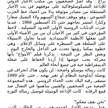
براغ . وقد أصرّ الصحفيون من مكتب الأخبار الدولي
للإذاعة التشيكوسلوفاكية على موقفهم في بث الأخبار
المستقلة من مصادر موثوقة بدلا من اعتماد خط الحزب
الشيوعي ، وهو موقف شجاع أكسبهم ولاء التشيك صغارا
وكبارا. استمر نجاحهم حتى 21 أغسطس 1968 ، عندما
عبرت الدبابات الروسية الأولى الحدود التشيكية . لاحظ
المؤرخون في كثير من الأحيان أن من بين الأشياء الأولى
التي تفعلها الأنظمة الاستبدادية عندما تحاول الاستيلاء
على السلطة هي السيطرة على وسائل الإعلام ، وهي
خطوة يمكننا رؤيتها تحدث في الداخل والخارج اليوم .
وبغض النظر عن النتيجة . يذكرنا فيلم "الأمواج" بأنها
معركة يجب خوضها إذا أردنا الحفاظ على شعلة
الديمقراطية حية في جميع أنحاء العالم .
كانت رسالة موسكو واضحة : لن يكون هناك انحراف في
بوصلة أيدلوجية النظام أو تغير نهجه ، حتى عام 1989
ستبقى رقبة البلاد تحت الحذاء الروسي . هذه المجموعة
الصعبة من الصحفيين والفنيين ساهموا في النضال ضد
قمع الرقابة . كانت الإذاعة الوسيلة لتوصيل رسالة الثورة
.
"نحن نقف معكم!"
يقول مذيعو الأخبار لجمهورهم - من الطلاب الذين