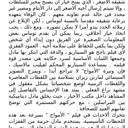
شقيقه الأصغر ، الذي يمنح خيار أن يصبح مخبر للسلطات
، وإلا سيتم إرسال أخيه ألاصغر إلى دار الأيتام ومصير غير
محدد في حالة عدم تعاونه معهم . كان الوفاء بتعهده
برعاية شقيقه مقدسا بالنسبة لتوماس ، لكن الإبلاغ عن
زملائه الجدد يبدو أمرا لا يمكن تصوره . ومع ذلك ، يجب
اتخاذ خيار أخلاقي. ربما يمكن أن يقدم توماس بعض
المعلومات الصغيرة عن الفريق دون إيذاء أي شخص
ولكن بما يكفي للحفاظ على سلامة أخيه . العمود الفقري
لأي فيلم ناجح هو السيناريو ، والدقة التي ابتكر بها مادل
وجمعها اللبنات الأساسية لسرد حكايته هي مصدر قوة
فيلمه . بمساعدة السيناريو المحكم لفيليب مالاسيك ،
فإن وتيرة "الأمواج" لا تتراجع أبدا ، ويمزج التصوير
السينمائي لمارتن زيران بسلاسة بين اللقطات المعاصرة
واللقطات الزمنية لوضع شخصياتنا بشكل معقول في
مشهد براغ الفعلي .‏ يمتد هذا الإحساس بالتفاصيل إلى
المشاهد داخل مكتب الأخبار ، حيث يخلق مادل ديناميكية
بين المراسلين ، مع حركتهم المستمرة التي توضح
تفانيهم العنيد للصحافة .
‏تتحرك ألاحداث في فيلم " ‏‏الأمواج "‏‏ بسرعة بعد هذه
اللحظات التأسيسية. يستخدم مادل حزمة من القفزات
الزمنية لبناء الزخم وترجمة الوتيرة المذهلة التي تغير بها