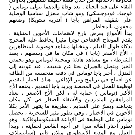
مخاوفه الأخلاقية من خلال قصة حميمة لشقيقين يحاولان
البقاء على قيد الحياة . بعد وفاة والدهما يتولى توماس (
فوجيك فودوجسكي) وهو شاب منعزل سياسيا الوصاية
على شقيقه المراهق باجا ( أندريه ستوبكا) وضعهم
محفوف بالمخاطر .
‏يبدأ ‏‏الأمواج‏‏ بعرض بارع لاهتمامات الأخوين المتباينة .
يقدم المونتاج الافتتاحي توترا مثيرا يحافظ عليه المخرج
بذكاء طوال الفيلم ، ويتخللها مشاهد فوضوية للمتظاهرين
، الأخ الأصغر (باجا ) في مكان ما في وسطهم ، يصد
الشرطة ، مع مشاهد هادئة ومحلية لتوماس وهو يحمص
الخبز ويتصل بالجيران بحثا عن شقيقه . ‏عند عودته إلى
المنزل ، أخبر باجا توماس في دفعة متحمسة من الطاقة
عن افتتاح في برنامج وينر الإذاعي . هناك اختبار للتقديم
لوظيفة للعمل في المحطة ويريد باجا التقديم . يمنعه الأخ
الأكبر (توماس ) حماية له ، لكن الأخ الأصغر ، بعناد
المراهقين المتمردين والأشقاء الصغار في كل مكان
يتجاهله ويصرّ على التقديم . بطريقة ما ينتهي الأمر بكلا
الأخوين في الاختبار ، وفي تطور مثير للسخرية ، يحصل
توماس على الوظيفة في الإذاعة التشيكوسلوفاكية . وهو
تطور اختار إبقائه سرا عن أخيه القاصر لحمايته ، ويبدأ
العمل مع المذيع الأسطوري ميلان فاينر (ستانيسلاف