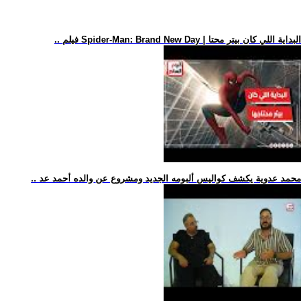
.. فيلم Spider-Man: Brand New Day | البداية اللي كان بيتر محتا
.. محمد عدوية يكشف كواليس ألبومه الجديد ومشروع عن والده أحمد عد