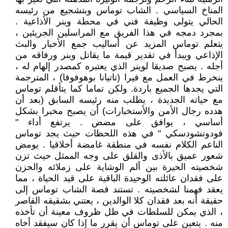
المناخ السياسي . الشاب توماس وبتشجيع من رئيسه
الحالي يتولى وظيفة فني في محطة وينر الأذاعية .
بمجرد دمجه في هذا الفريق مع المراسلين الجريئين ،
يتعلم توماس المزيد عن أساليب جمع الأخبار والبث
الإذاعي ويبدأ في تقدير قيمة ما يقاتل وينر ورفاقه من
أجله . يصبح صديقا لوينر الذي يعتبره كمصدر إلهام له ،
ينخرط في العمل مع فيرا (تاتيانا بوهوفوفا) ، المترجمة
التي يجدها الجميع باردة. ‏ولكن تماما كما يتأقلم توماس
مع حياته الجديدة ، يطلب منه رئيسه السابق (بعد أن
هدده رجال الأمن والأستخبارات) أن يصبح مخبرا بشكل
أساسي ، يوافق على مضض . يرتفع أداء "
فودوتشودسكي " في هذه اللحظات حيث يجد توماس
الناعم الكلام نفسه في منطقة غامضة أخلاقيا . يومض
شعور عميق بالأذى والقلق على وجه الممثل حيث تزن
شخصيته الحيرة بين ألم الوشاية على زملائه والحزن
على فقدان عائلته الوحيدة الباقية على قيد الحياة ، مما
يعقد فهمنا لشخصيته . تستند قصة الشاب توماس إلى
حقيقة أنه بعد فقدان كلا الوالدين ، يعتني بشقيقه القاصر
، الذي يمكن للسلطات في ظل ظروف معينة أن تأخذه
منه . يتعين على توماس أن يقرر ما إذا كان سيفقد أخاه