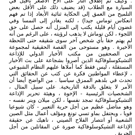
. وكيف تم إطلاق النار على الأخ الأصغر بافيل في
السيارة مع الطلاب (قد يضيف ذلك على الأقل بعض
التلميح من العمق إلى الحكاية ثنائية الأبعاد إذا تم فهم
انعكاس توماس جيدا) ، لكنه يغادر إلى النمسا وفي
غضون أيام قليلة يكتب إلى المنزل أنه حصل على حق
اللجوء ، لكن توماش لا يذهب لرؤيته ، على الرغم من أنه
لم يهتم حقا بأي شخص آخر سوى شقيقه حتى اللحظة
الأخيرة . وهو مستوحى من القصة الحقيقية لمجموعة
من الصحفيين من مكتب الأخبار الدولي للإذاعة
التشيكوسلوفاكية الذين أصروا بشجاعة على بث الأخبار
المستقلة ، ليس فقط كما أملاها عليهم النظام الشيوعي
، لإعطاء المواطنين فكرة عن كثب عن الحقائق التي
تحدث في بلدهم الممزق سياسيا . من الواضح أيضا أن
الأمر لا يتعلق بالدقة التاريخية. على سبيل المثال ،
الشخصيات الرئيسية - الإخوة ، وهيئة تحرير الإذاعة
التشيكوسلوفاكية تمجد نفسها ، لكن ميلان وينر نفسه -
وهو مناضل عظيم من أجل حرية التعبير - كان شيوعيا
قويا ، ويحتفل بماو تسي تونغ ومؤلف أعمال مثل الصين
الشعبية أو انتصار الفلاح الصيني ، ناهيك عن حقيقة
الإذاعة التشيكوسلوفاكية صورة عن المقاتلين من أجل
الحرية .