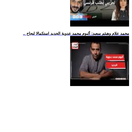
.. محمد علام وهيثم سعيد: ألبوم محمد عدوية الجديد استكمالا لنجاح