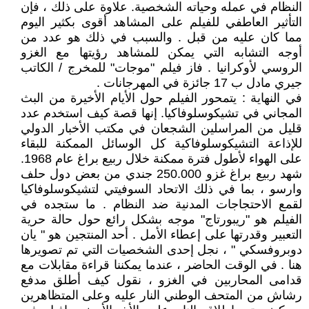
النظام في عمله وحياته الشخصية. علاوة على ذلك ، فإن
التأثير العاطفي للفيلم على المشاهد أقوى بكثير اليوم
مما كان عليه من قبل . والسبب في ذلك هو عدد من
أوجه التشابه التي يمكن للمشاهد رؤيتها مع الغزو
الروسي لأوكرانيا . فاز فيلم ‏‏"موجات‏‏" للمخرج / الكاتب
جيري مادل ب 17 جائزة في المهرجانات .
في النهاية : يتمحور الفيلم حول الأيام الأخيرة من البث
المجاني في تشيكوسلوفاكيا. إنها قصة كيف استخدم عدد
قليل من المراسلين الشجعان في مكتب الأخبار الدولي
للإذاعة التشيكوسلوفاكية كل الوسائل الممكنة للبقاء
على الهواء لأطول فترة ممكنة خلال ربيع براغ عام 1968.
شهد ربيع براغ غزو 250.000 جندي من بعض دول حلف
وارسو ، بما في ذلك الاتحاد السوفيتي لتشيكوسلوفاكيا
لقمع الاحتجاجات المدنية ضد النظام . ما ستجده في
الفيلم هو "ريبورتاج" موجه بشكل رائع حول حالة حرية
التعبير وقدرتها على إعطاء الأمل . أحد المنتجين هو " يان
دوبروفسكي " ، نجل إحدى الشخصيات التي تم تصويرها
هنا . في الوقت الحاضر ، عندما يمكننا قراءة مقابلات مع
قدامى المحاربين في الغزو ، نقول كيف أطلق مدفع
رشاش من المتحف الوطني النار عليه وعلى المتظاهرين