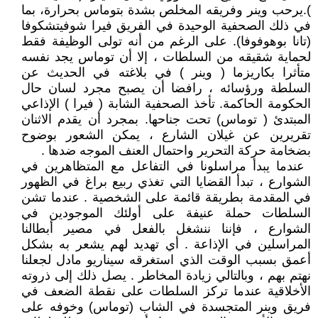
).‏يرحب وينر وفريقه المخلص بشدة بتوماس بحرارة، بما
في ذلك الصحفية الوحيدة في الفريق فيرا شوفيتشكوفا
(تانا بوهوفوفا). على الرغم من أنه تولى الوظيفة فقط
لحماية شقيقه من السلطات ، إلا أن توماس يجد نفسه
متأثرا بكاريزما ( وينر ) في بلاغته في الحديث عن
السلطة ورؤسائه ، رافضا أن يصبح مجرد لسان حال
الحكومة الحاكمة. تأخذ الصحفية الشابة ( فيرا ) الإذاعي
المبتدئ ( توماس) تحت جناحها. بمجرد أن يقدم الاثنان
تقريرين عن غيلان الشارع ، يمكن الشعور بوضوح
بضخامة حركة التحرير واحتمال العنف الموجه ضدها .
‏ عندما يبدأ مراسلونا في التفاعل مع المتظاهرين في
الشوارع ، تبدأ القضايا التي تغذي ربيع براغ في الظهور
في المقدمة بطريقة قائمة على الشخصية . عندما تشن
السلطات حملة عنيفة على أولئك الموجودين في
الشوارع ، فإننا ننشغل بالفعل في مصير أبطالنا
المراسلين في الإذاعة . أي تهديد لهم يشعر به بشكل
أعمق بسبب الوقت الذي استغرقه سيناريو مادل لجعلنا
نهتم بهم ، وبالتالي زيادة المخاطر .‏ يصل ذلك إلى ذروته
الأخلاقية عندما تركز السلطات على نقطة الضعف في
فريق وينر المتجسدة في الشاب (توماس) وخوفه على