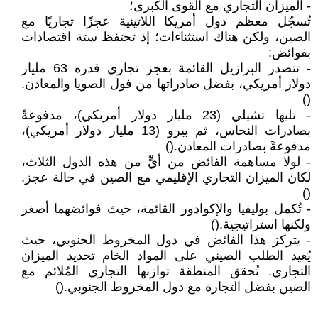
- الميزان التجاري مع القوى الكبرى؛
تُسجّل معظم دول أمريكا اللاتينية عجزًا تجاريًا مع
الصين، ولكن هناك استثناءات؛ إذ تحتفظ ستة اقتصادات
بفوائض:
- تتصدر البرازيل القائمة بعجز تجاري قدره 63 مليار
دولار أمريكي، بفضل صادراتها من فول الصويا والمعادن.
()
- تليها تشيلي (23 مليار دولار أمريكي)، مدفوعةً
بصادرات النحاس، ثم بيرو (13 مليار دولار أمريكي)،
مدفوعةً بصادرات المعادن.()
- لولا مساهمة الفائض من أيٍّ من هذه الدول الثلاث،
لكان الميزان التجاري الإقليمي مع الصين في حالة عجز.
()
- تُكمل بوليفيا والإكوادور القائمة، حيث فوائضهما أصغر
ولكنها استراتيجية.()
- يتركز هذا الفائض في دول المخروط الجنوبي، حيث
يُعيد الطلب الصيني على المواد الخام تحديد الميزان
التجاري. تُحقق المنطقة توازنها التجاري المُلائم مع
الصين بفضل التجارة مع دول المخروط الجنوبي.()