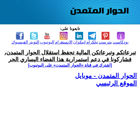
تابعونا على:
بودكاست
بنترست
تيلكرام
لينكدإن
الانستغرام
اليوتيوب
التويتر
الفيسبوك
تبرعاتكم وتبرعاتكن المالية تحفظ استقلال الحوار المتمدن،
فشاركونا في دعم استمرارية هذا الفضاء اليساري الحر
[اشترك في قناة ‫«الحوار المتمدن» على اليوتيوب]
الحوار المتمدن - موبايل
الموقع الرئيسي