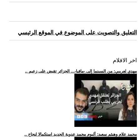
التعليق والتصويت على الموضوع في الموقع الرئيسي
اخر الافلام
.. مهدي لعريبي: من السينما إلى -مافيا-... الجزائر تقبض على زعيم
.. محمد علام وهيثم سعيد: ألبوم محمد عدوية الجديد استكمالا لنجاح