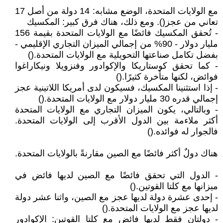
مع الولايات المتحدة، الوضع مشابه: 14 دولة من أصل 17
تعاني من عجز(). ومع ذلك، هناك فرق كبير: المكسيك
- تُحقق المكسيك فائضًا مع الولايات المتحدة بقيمة 156
مليار دولار - 90% من إجمالي الميزان التجاري الإقليمي -
بفضل تكامل صناعتها التحويلية مع الولايات المتحدة.()
- كما تحقق كوستاريكا والإكوادور وفنزويلا ونيكاراغوا
فوائض، لكنها متأخرة كثيرًا.()
- إذا استثنينا المكسيك، فسيكون لدى أمريكا اللاتينية عجز
إجمالي قدره 30 مليار دولار مع الولايات المتحدة.()
- وبالتالي، يكون الميزان التجاري مع الولايات المتحدة
أكثر ملاءمة بين الدول الأقرب إلى الولايات المتحدة.
فالجوار له فوائده.()
هناك دولٌ أكثر فائضًا مع الصين مقارنةً بالولايات المتحدة.
- الدول التي تحقق فائضًا مع الصين لديها فائض في
ميزانها مع كلتا القوتين.()
- إحدى عشرة دولة لديها عجز مع الصين، واثنا عشر دولة
لديها عجز مع الولايات المتحدة.()
- دولتان فقط لديها فائض مع كلتا القوتين: الإكوادور