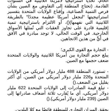
الخام، تحديًا استراتيجيًا لأمريكا اللاتينية في السنوات
القادمة. (تحتاج المنطقة إلى التفاوض مع الصين بشأن
فرص التنمية الصناعية، وإقناع الولايات المتحدة بتفسير
استراتيجيتها "لنجعل أمريكا عظيمة مجددًا" بالطريقة
اللاتينية التي نفهمها)()، أو الالتزام باستراتيجية تنمية
إقليمية قادرة على تجاوز العقبات التي تُمثلها الأسواق
الخارجية. في الوقت الحالي، لا توجد مبادرة في الأفق
في أيٍّ من هذين الاتجاهين.
- التجارة مع القوى الكبرى؛
يبلغ حجم التجارة بين أمريكا اللاتينية والولايات المتحدة
ضعف حجمها مع الصين.
- تستورد المنطقة 488 مليار دولار أمريكي من الولايات
المتحدة و226 مليار دولار أمريكي من الصين، أي أكثر
بقليل من الضعف.()
- تبلغ قيمة الصادرات إلى الولايات المتحدة 622 مليار
دولار أمريكي، أي ما يُقارب ثلاثة أضعاف صادراتها إلى
الصين (239 مليار دولار أمريكي).()
يحقق الميزان التجاري للمنطقة فائضًا مع كلا البلدين.