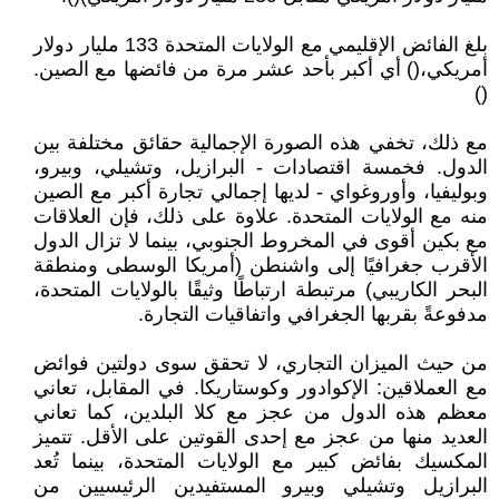
بلغ الفائض الإقليمي مع الولايات المتحدة 133 مليار دولار
أمريكي،() أي أكبر بأحد عشر مرة من فائضها مع الصين.
()
مع ذلك، تخفي هذه الصورة الإجمالية حقائق مختلفة بين
الدول. فخمسة اقتصادات - البرازيل، وتشيلي، وبيرو،
وبوليفيا، وأوروغواي - لديها إجمالي تجارة أكبر مع الصين
منه مع الولايات المتحدة. علاوة على ذلك، فإن العلاقات
مع بكين أقوى في المخروط الجنوبي، بينما لا تزال الدول
الأقرب جغرافيًا إلى واشنطن (أمريكا الوسطى ومنطقة
البحر الكاريبي) مرتبطة ارتباطًا وثيقًا بالولايات المتحدة،
مدفوعةً بقربها الجغرافي واتفاقيات التجارة.
من حيث الميزان التجاري، لا تحقق سوى دولتين فوائض
مع العملاقين: الإكوادور وكوستاريكا. في المقابل، تعاني
معظم هذه الدول من عجز مع كلا البلدين، كما تعاني
العديد منها من عجز مع إحدى القوتين على الأقل. تتميز
المكسيك بفائض كبير مع الولايات المتحدة، بينما تُعد
البرازيل وتشيلي وبيرو المستفيدين الرئيسيين من