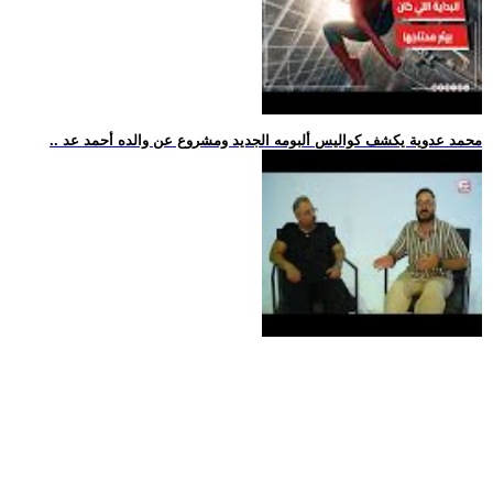
.. محمد عدوية يكشف كواليس ألبومه الجديد ومشروع عن والده أحمد عد