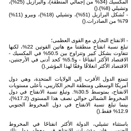
المكسيك (34% من إجمالي المنطقة)، والبرازيل (25%)،
وتشيلي (8%).()
- تُشكل البرازيل (51%)، وتشيلي (18%)، وبيرو (11%)
79% من الصادرات.()
- الانفتاح التجاري مع القوى العظمى؛
تبلغ نسبة انفتاح منطقتنا مع هاتين القوتين 22%، لكنها
تتفاوت بشكل كبير وتتراوح بين 50.5% في المكسيك -
الاقتصاد الأكثر انفتاحًا - و5.5% كحد أدنى في الأرجنتين،
الاقتصاد الأكثر انغلاقًا وفقًا لهذا المؤشر.()
تتمتع الدول الأقرب إلى الولايات المتحدة، وهي دول
أمريكا الوسطى ومنطقة البحر الكاريبي، بأعلى مستويات
الانفتاح، بمتوسط 30.5%. وتبلغ نسبة الانفتاح في دول
المخروط الشمالي حوالي نصف هذا المستوى (17.2%)،
بينما تبلغ نسبة الانفتاح في دول المخروط الجنوبي
12.9% فقط.()
باستثناء تشيلي، الدولة الأكثر انفتاحًا في المخروط
الجنوبي، فإن مؤشرات الانفتاح في معظم دول تلك