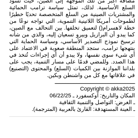
مضافة أكبر من تلك الموجهة إلى الصين، حيث تسود
السلع الأساسية. لذلك، تمثل سياسة ترامب الحمائية
والمشتريات الصينية من السلع المتخصصة تحديًا خطيرًا
لطموحات أمريكا اللاتينية التنموية، التي تواجه نوعًا من
خطة لاهسرام() لتعميق تخلفها. بين التحالف مع الصين،
كما يبدو أن البرازيل وبيرو تسعيان إليه، والذي من شأنه
ترسيخ نموذج التصدير الأساسي، وسياسة الحماية التي
ينتهجها ترامب، ستجد المنطقة صعوبة في الاعتماد على
أي شيء سوى نفسها، ولا يبدو أن أي إجراءات تُتخذ في
هذا الصدد. وللمضي قدمًا على مسار التنمية، يجب على
بلداننا الموازنة بين الكميات (السلع) والمحتوى (التصنيع)
في علاقاتها مع كل من واشنطن وبكين.
ــــــــــــــــــــــــــــــــــــــــــــــــــــ
Copyright © akka2025
المكان والتاريخ: آوكسفورد ـ 06/22/25
ـ الغرض: التواصل والتنمية الثقافية
ـ العينة المستهدفة: القارئ بالعربية (المترجمة).