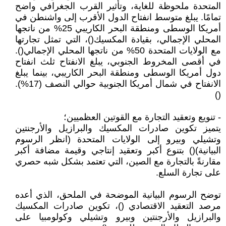
المتحدة ملحوظة للغاية، وتأثير القرب الجغرافي واضح
تمامًا. يبلغ متوسط انفتاح الدول الأقرب إلى واشنطن في
أمريكا الوسطى ومنطقة البحر الكاريبي 25% من ناتجها
المحلي الإجمالي، بقيادة المكسيك()، التي تمثل تجارتها
مع الولايات المتحدة 50% من ناتجها المحلي الإجمالي().
في أقصى المخروط الجنوبي، يبلغ الانفتاح ثلث انفتاح
دول أمريكا الوسطى ومنطقة البحر الكاريبي، بينما يبلغ
الانفتاح في شمال أمريكا الجنوبية حوالي النصف (17%).
()
- تنويع وتعقيد التجارة مع القوتين العظميين؛
يتميز تكوين صادرات المكسيك والبرازيل والأرجنتين
وتشيلي وبيرو إلى الولايات المتحدة (انظر الرسوم
البيانية)() بتنوع أكبر وتعقيد إنتاجي وقيمة مضافة أكبر
مقارنةً بالتجارة مع الصين، التي تعتمد بشكل شبه حصري
على تجارة السلع.
توضح الرسوم البيانية الموضحة في الملحق، الذي أعده
مرصد التعقيد الاقتصادي ()، تكوين صادرات المكسيك
والبرازيل والأرجنتين وبيرو وتشيلي وكولومبيا على