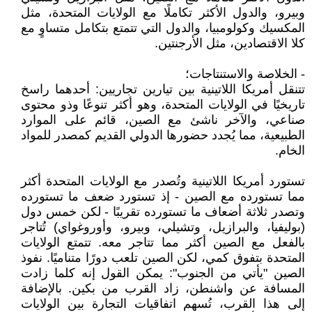
وبيرو، والدول الأكثر تكاملًا مع الولايات المتحدة، مثل
المكسيك وكولومبيا، والدول التي تتمتع بتكامل متساوٍ مع
كلا الاقتصادين، مثل الأرجنتين.
- الخلاصة والاستنتاجات؛
تتنقل أمريكا اللاتينية بين تيارين تجاريين: أحدهما راسخ
تاريخيًا في الولايات المتحدة، وهو أكثر تنوعًا وذو محتوى
صناعي، والآخر ناشئ مع الصين، قائم على الموارد
الطبيعية، مما يُجدد حضورها الدولي القديم كمصدر للمواد
الخام.
تستورد أمريكا اللاتينية وتُصدر مع الولايات المتحدة أكثر
مما تستورده مع الصين - إذ تستورد ضعف ما تستورده
وتصدر ثلاثة أضعاف ما تستورده تقريبًا - لكن خمس دول
(بوليفيا، والبرازيل، وتشيلي، وبيرو، وأوروغواي) تُتاجر
بالفعل مع الصين أكثر مما تتاجر معه. تتمتع الولايات
المتحدة بتفوق كمي، لكن الصين تلعب دورًا متناميًا. نفوذ
الصين "يأتي من الجنوب": يمكن القول إنه كلما زادت
المسافة عن واشنطن، زاد القرب من بكين. بالإضافة
إلى هذا القرب، تُسهم اتفاقيات التجارة بين الولايات