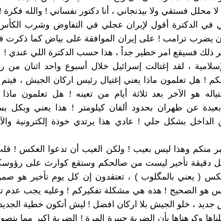
ا محلل فستقي ولا بيذنجاني ، أنا دكتور نفساني ! والله فكرة !
 في الدكترة أقول لإيران عجلي في التفاوض وشرب الكأس 
أن يضرب ترامب ! على إيران الموافقة على بياض كما ذكرت 
ر ذلك فسيقع امر خطير جداً ، هذا حسب الدكترة اللي عندي !
لإسلامية ، لقد إغتالت إسرائيل خلال أسبوع واحد اثنان من ر
م ! هل تعلمون ماذا يعني إغتيال رئيس اركان الجيش ، فيتم 
تياله هو الآخر بعد ثلاثة أيام من تعينه ! هل تعلمون ماذا
بعيدة عن طهران بحدود ألفان كيلومتر ! هذا يعني وبكل بس
 الداخل بشكل جلي ! عادي هذا يرتدي خوذة إلكترونية والآ
بر منكم وهذا ليس بعيب ! ولكن العيب أن تدعوا العكس ! قلت
 دقيقة تأخير ليست من صالحكم وستقع كوارث على رؤوسك
كس ( يعني بالمگلوب ) ، تعتقدون إن كل يوم تأخير هو صمو
س هو الصحيح ! هذه هي مشكلة تفكيركم ! وعليه يجب عدم ت
جديد ، خلو الجيش بلا اركان افضل ! ليش أتكون خطية الجديد 
ناها وكرهناها بأن الضربة چبيرة المرة ! الضربة اكبر مما يتصو