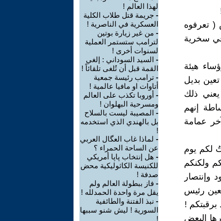
لهذا العالم !
-
جريمة قتل طلاب الكلية
( تعرفوه
العسكرية في الناصرية !
-
من غير زيارة بوتين
في سخرية
لترامب ستستمر العملية
لسنوات أخرى !
-
السيد السوداني : إلغي
ؤساء هيئة
القمة قبل أن تُلغى تلقائاً !
-
ترامب رئيسة جمعية
تعين بديل
أتاوات او مافيا عالمية !
 يعني ذلك
-
أوروبا تكذب على العالم
ومسرحية البهلوان !
اطة إنهم
-
المصيبة ليست بالسلاح
خر عمامة
بل بالهندي الذي استخدمه
!
-
لماذا غاب العگال العربي
عن الساحة الحمراء ؟
ُ لكم يوم
-
هل إنتخاب پاپا أمريكي
م ولكنكم
للكنيسة الكاثوليكية محض
صدفة !
د وإنتصار
-
فاز ببطولة العالم ولم
عين رئيس
يقل مرة واحدة الحمدلله !
-
نبذ الفتنة والطائفية
برقبتكم !
السورية ! ليش شنو سببها
رها البعض
!