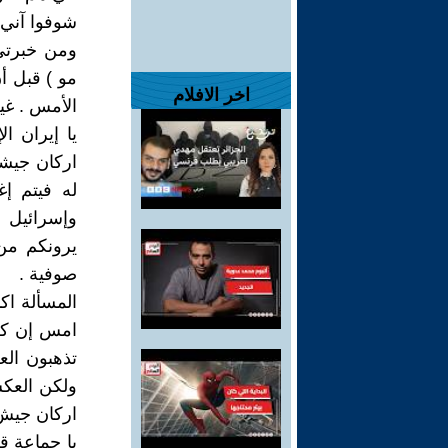
شوفوا آني ل
ومن خبرتي
مو ) قبل 
اخر الافلام
الأمس . غي
يا إيران ا
اركان جيشك
له فيتم إغ
وإسرائيل 
يرونكم من
صوفية .
المسألة اك
امس إن كل
تذهبون الع
ولكن العك
اركان جيش 
يا جماعة قل