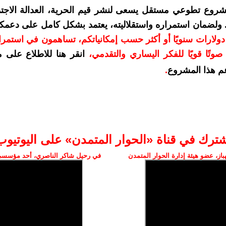
شروع تطوعي مستقل يسعى لنشر قيم الحرية، العدالة الاجتم
. ولضمان استمراره واستقلاليته، يعتمد بشكل كامل على دعمك
دعمكم بمبلغ 10 دولارات سنويًا أو أكثر حسب إمكانياتكم، تساهمون في استم
وتًا قويًا للفكر اليساري والتقدمي
،
انقر هنا للاطلاع على 
م هذا المشروع
.
شترك في قناة «الحوار المتمدن» على اليوتيوب
ز، عضو هيئة إدارة الحوار المتمدن
في رحيل شاكر الناصري، أحد مؤسسي 