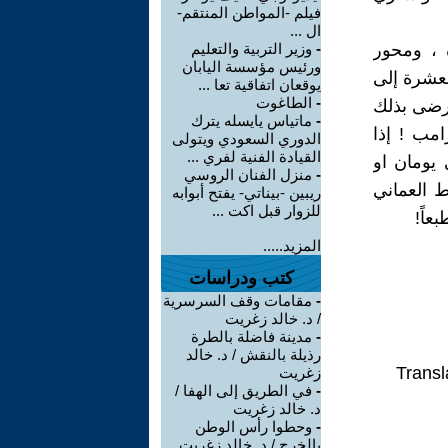
فيلم -المواطن المنتقم-
ال ...
 ، ومحور
-
وزير التربية والتعليم
ورئيس مؤسسة اليابان
لعشرة إلى
يوقعان اتفاقية تعا ...
-
الطاغوت
يرضى بذلك
-
ماتياس يايسله يترك
امب ! إذا
الدوري السعودي ويتولى
القيادة الفنية لفري ...
 يومان او
-
منزل الفنان الروسي
ط العماني
ريبين -بيناتي- يفتح أبوابه
للزوار قبل اكت ...
عاً!
المزيد.....
كتب ودراسات
-
مقامات وقف السرسرية
/ د. خالد زغريت
-
مدينة فاضلة بالطرة
رذيلة بالنقش / د. خالد
Transl
زغريت
-
في الطريق إلى الهفا /
د. خالد زغريت
-
وحطوا رأس الوطن
بالخرج / د. خالد زغريت