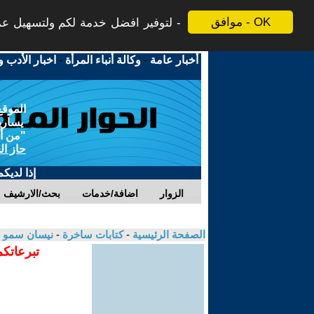
موافق - OK
لتوفير افضل خدمة لكم ولتسهيل عملي
أخبار عامة
-
وكالة أنباء المرأة
-
اخبار الأدب و
الموقع
يسارية
"من أج
حاز ال
إذا لديك
الزوار
اضافة/خدمات
بحث/الارشيف
الصفحة الرئيسية
-
كتابات ساخرة
-
نيسان سمو 
تبرعاتكم