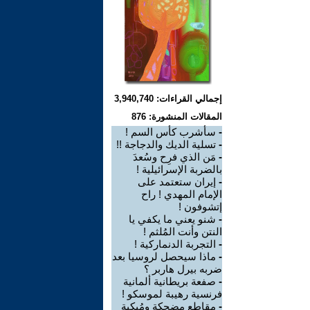
إجمالي القراءات: 3,940,740
المقالات المنشورة: 876
-
سأشرب كأس السم !
-
تسلية الديك والدجاجة !!
-
مَن الذي فرِح وسُعدَ
بالضربة الإسرائيلية !
-
إيران ستعتمد على
الإمام المهدي ! راح
إتشوفون !
-
شنو يعني ما يكفي يا
النتن وأنت المُلثم !
-
التجربة الدنماركية !
-
ماذا سيحصل لروسيا بعد
ضربه بيرل هاربر ؟
-
صفعة بريطانية ألمانية
فرنسية رهيبة لموسكو !
-
مقاطع مضحكة ومُبكية