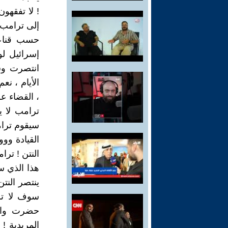
! لا تفقهون
إلى ترامب 
حسب قناعت
إسرائيل لو
انتصرت وست
الأيام ، ن
، القضاء عل
ترامب لا ي
سيقوم ترام
القيادة وو
النتن ! تر
هذا الذي س
ينتصر النت
سوف لا تس
حضرت وانه
المريدية !