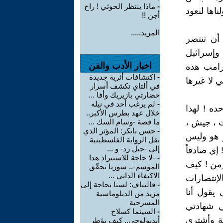
-
ماذا ينتظر الحوثي ! راح
اها لنعود
أجن !!
المزيد.....
أن تنتصر
 وإسرائيل
اخبار الأدب والفن
ترامب هذه
-
اكتشافات أثرية جديدة
 لا غيرها
في ألتاي تكشف أسرار
حضارتي بازيريك وأفا ...
-
لم يرغب أحد في نيله
ده ! لهذا
خلال عهد بطرس الأكبر..
ت ، جيش ،
ما قصة -وسام السك ...
-
حسن بايكر: المؤثر الذي
ر هو وليس
نقل الرواية الفلسطينية
إلى -جيل زد- و ...
إي صادقاً
-
-لا حاجة للاستيراد هذا
زمن ! كيف
الموسم-.. سوريا تحقّق
الاكتفاء الذاتي ...
لإنتصارات
-
قاليباف: لسنا بحاجة إلى
يقول أنا
مزيد من الدبلوماسية
المسرحية
ي شهادتي
-
السينما كسلاح
ية وأشتري
أيديولوجي.. كيف يؤطر