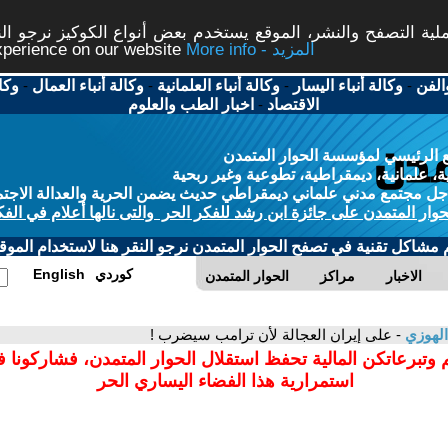
ة التصفح والنشر، الموقع يستخدم بعض أنواع الكوكيز نرجو النق
More info - المزيد
experience on our website
الفن
-
وكالة أنباء اليسار
-
وكالة أنباء العلمانية
-
وكالة أنباء العمال
-
وكا
الاقتصاد
-
اخبار الطب والعلوم
 الرئيسي لمؤسسة الحوار المتمدن
، علمانية، ديمقراطية، تطوعية وغير ربحية
ل مجتمع مدني علماني ديمقراطي حديث يضمن الحرية والعدالة الاجتم
حوار المتمدن على جائزة ابن رشد للفكر الحر والتى نالها أعلام في الفك
م مشاكل تقنية في تصفح الحوار المتمدن نرجو النقر هنا لاستخدام الموقع
كوردي
English
الاخبار
مراكز
الحوار المتمدن
الهوزي
- على إيران العجالة لأن ترامب سيضرب !
 وتبرعاتكن المالية تحفظ استقلال الحوار المتمدن، فشاركونا 
استمرارية هذا الفضاء اليساري الحر