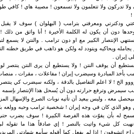
 ولا تدركون ولا تتعلمون ولا تسمعون ! مصيبة هاي ! كافي طولن
!
ي ودكترتي ومعرفتي بترامب ( البهلوان ) سوف لا يقبل 
حدها دون أن يكون له الكلمة الأخيرة ! أنا واثق من ذلك !
نهي الإنتصار الكبير مع او دون ترامب . والنتن لا يسمع ل
عم يجامله ويحاكيه ويتودد له ولكن هو ذاهب في طريق خطته التي
ى إيران .
ستطيع أن يوقف النتن ! ولا يستطيع أن يرى النتن ينتصر لوح
ب بأخذ المبادرة وسيضرب إيران ! مفاعلات ، مقرات ، منصا
وووو الخ ! لا اعلم التفاصيل بالدقة ، ولكنه سيضرب كي ينتص
امب سيمرض وترفع حرارته دون أن يُسحل هذا الإنتصار بإسمه ! 
يحصل معه ، وليس ببعيد أن تأتيه نوبات الصرع والإسهال الم
ن وهو الذي كان في وجه إيران ! شخصية ترامب وحبه وولعه با
مح له بأن يفوّت هذه الفرصة الكبيرة ! سوف يضرب حتى 
يت كل شيء واتيت بالنصر ! إي صادقاً هذا ما تقوله ل
 راح اتشوفون ! إذا لم يفعل كما أقوله سأبيع شهادتي المريد