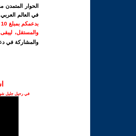
الحوار المتمدن م
في العالم العربي
ب
والمستقل، ليبقى ص
والمشاركة في دع
ا‫
في رحيل جليل شهبا