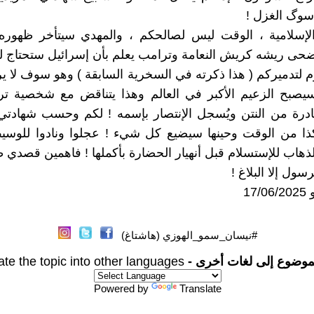
سوگ الغزل !
 الإسلامية ، الوقت ليس لصالحكم ، والمهدي سيتأخر ظهوره
ضحى ريشه كريش النعامة وترامب يعلم بأن إسرائيل ستحتاج 
لتدميركم ( هذا ذكرته في السخرية السابقة ) وهو سوف لا 
سيصبح الزعيم الأكبر في العالم وهذا يتناقض مع شخصية تر
ادرة من النتن ويُسجل الإنتصار بإسمه ! لكم وحسب شهادتي
كذا من الوقت وحينها سيضيع كل شيء ! عجلوا ونادوا للوسي
لذهاب للإستسلام قبل أنهيار الحضارة بأكملها ! فاهمين قصدي طب
سول إلا البلاغ !
17
#نيسان_سمو_الهوزي (هاشتاغ)
موضوع إلى لغات أخرى -
ate the topic into other languages
Powered by
Translate