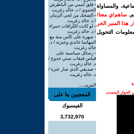
-
قلق أممي من الباطرش
اعية، والمساواة
الحموي / د. خالد زغريت
م.
ساهم/ي معنا!
-
الضحك من لحى الزمان
/ د. خالد زغريت
رار هذا المنبر الحر
-
لو كانت الكرافات حمراء
/ د. خالد زغريت
معلومات التحويل
-
سهرة على كأس متة مع
المهاتما غاندي وعنزته / د.
خالد زغريت
-
رسائل سياسية على
قياس قبقاب ستي خدوج /
د. خالد زغريت
-
صديقي الذي صار عنزة /
د. خالد زغريت
المزيد.....
الحوار المتمدن
المعجبين بنا على
الفيسبوك
3,732,970