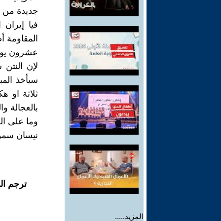
جديدة من 
فيا إيران
المقاومة أ
عشرون يوم 
لإن النتن 
سيأخذ المب
ثلاثة او ه
بالعجالة وا
وما على الر
نيسان سمو /06/2025
ترجم ال
المزيد.....