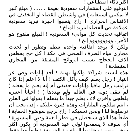
اكثر ذكاء اصطناعي !
التوقيع على استثمارات سعودية بقيمة ……. ( مبلغ كبير
لا يمكنني استيعابه ) في واشنطن للقضاء او التخفيف في
الاقتباس الحراري ! راح ينصبوا اجهزة تبريد سعودية
عملاقة في الفضاء لتبريد المناخ !
اتفاقية تحديث كل موانىء السعودية ! المبلغ مفتوح هو
الآخر . ووووووووو إلخ !
ولكن لا يوجد اتفاقية واحدة تنظم وتطور او تُحدث
مجاري مياه الصرف الصحي في مكة ! كل حج يفطس
آلاف الحجاج بسبب الروائح المنفلقة من المجاري
المنبطحة !
هذه ليست شراكة ولكنها نهيبة ! أخذ إتاوات وفي عز
النهار ! رجل يعلم كيف يأكل الكتف ! أنا لا اعلم إذا كان
ترامب رجل مافيا وإتاوات حقيقي أم إنه يعلم ما يفعله (
لم تبقى دولة في العالم ولم يهددها ) ! احياناً اعتبره
بلطجي وأخرى لاء ، يعلم جيداً ما يفعله ! يقولها في العلن
، انتم تملكون المليارات وهذه كثيرة عليكم ، إذن يجب ان
ترسلوها لنا ! ونحن نحميكم ! راح نرجع لموضوع الحماية !
طبعاً هذا الذي سيحصل في قطر الغنية ودبي الميسورة !
أي سوف لا يسمحوا لولي عهد السعودية أن يكون اكثر
سخي منهم ! وهنا تبدأ المنافسة الشريفة ! طبعاً هذا فقط