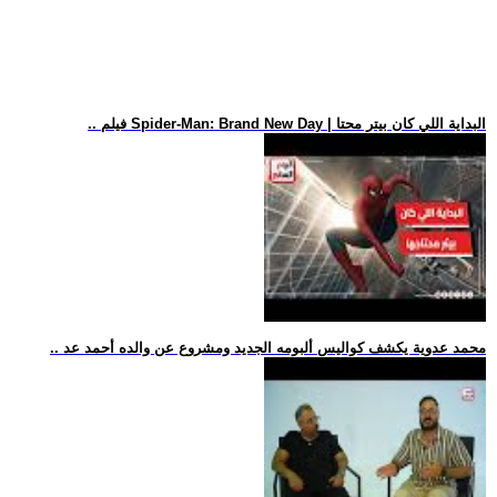
.. فيلم Spider-Man: Brand New Day | البداية اللي كان بيتر محتا
.. محمد عدوية يكشف كواليس ألبومه الجديد ومشروع عن والده أحمد عد