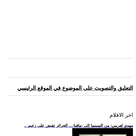
التعليق والتصويت على الموضوع في الموقع الرئيسي
اخر الافلام
.. مهدي لعريبي: من السينما إلى -مافيا-... الجزائر تقبض على زعيم