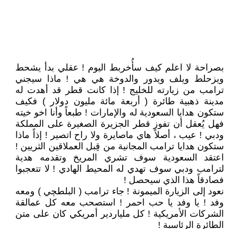
بصراحة لا اعلم كيف سأُخربط اليوم ! عقلي بدأ يشحط
ويزحلط ويلف ويدور والدوخة هي هي ! ماذا سيجني
ترامب من زيارته للخليج ! إذا كانت قطر قد أهدت له
مدينة ذهبية طائرة ( أربعة مائة مليون دولار ) فكيف
ستكون هدايا السعودية له والإمارات ! طبعاً وأنا اخو خيته
فهل يُعقل أن تفوز قطر الجزيرة الصغيرة على المملكة
ودبي ! عيب ، أصلاً هاي ماصايرة ولا راح اتصير ! إذاً ماذا
ستكون هدايا ترامب المجانية من قِبل العملاقين الثريين !
اعتقد السعودية سوف تشري المريخ وتقدمه هدية
لترامب ودبي سوف تهدي له المحيط الهادي ! لا تتعجبوا
فصادقاً هذا الذي سيحصل !
نعود إلى الزيارة الميمونة ! جاء ترامب ( البلطچي ) ومعه
وفد ! يا وفد يا حب احمر ! استصحب معه كل عمالقة
الشركات الأمريكية ! كل ملياردير أمريكي كان على متن
الطائرة الرئاسية !