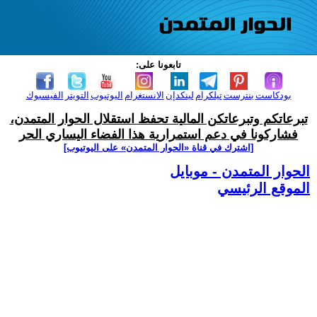
تابعونا على:
بودكاست
بنترست
تيلكرام
لينكدإن
الانستغرام
اليوتيوب
التويتر
الفيسبوك
تبرعاتكم وتبرعاتكن المالية تحفظ استقلال الحوار المتمدن،
فشاركونا في دعم استمرارية هذا الفضاء اليساري الحر
[اشترك في قناة ‫«الحوار المتمدن» على اليوتيوب]
الحوار المتمدن - موبايل
الموقع الرئيسي