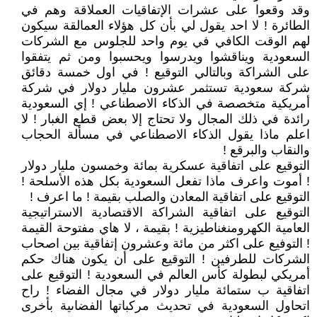
وقد وقعوا على عشرات الإتفاقيات العملاقة وهم في
الطائرة ! لا احد يقول لي بأن كل هؤلاء العمالقة سيكون
لهم الوقت الكافي في يوم واحد للجلوس مع الشركات
السعودية ويناقشوا ويدرسوا ويحسبوا ومن ثم يتفقوا
على الشراكة وبالتالي التوقيع ! في اول خمسة دقائق
شركة سعودية تستثمر عشرون مليار دولار في شركة
أمريكية متخصصة في الذكاء الاصطناعي ! إي السعودية
رائدة في ذلك المجال ولا تحتاج إلا بعض قطع الغبار ! لا
اعلم ماذا يقول الذكاء الاصطناعي في مسألة الحجاب
والنقاب والبرقع !
التوقيع على اتفاقية عسكرية بمائة وخمسون مليار دولار
! أموت واعرف ماذا تفعل السعودية بكل هذه الأسلحة !
التوقيع على اتفاقية المعادن والصلب بقيمة ! ما اعرف !
التوقيع على اتفاقية الشراكة الاقتصادية الاستراتيجية
العامية الكهرومنغناطيزية ! بقيمة ، لا هاي مفتوحة القيمة
! التوفيع على اكثر من مائة وعشرون إتفاقية بين اصحاب
الشركات للطرفين ! التوقيع على أن يكون هناك حكم
أمريكي لبطولة كأس العالم في السعودية ! التوقيع على
اتفاقية ب ستمائة مليار دولار في مجال الفضاء ! راح
اتحاول السعودية في تحديث مركباتها الفضاىية بأخرى