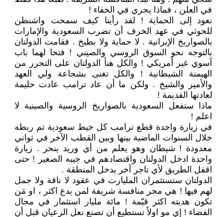
في العلن ، فماذا يجري في الخفاء !
نعود إلى الحماية ! لقد رأينا كيف سمحت واشنطن
للحوثي في عهد الخرف أن تضرب السعودية والإمارات
بالصواريخ الإيرانية . لا حماية ولا بطيخ . فقامت الدولتان
بالتوجه نحو السوق الروسي والصيني ! فتحا لهما باب
آسوي غير أمريكي ! والكل هنأ الدولتان على التحرر من
الهيمنة الشيطانية ! والكل تغنى بشجاعة ولي العهد
والأمير والشيخ . ولكن ما أن عاد ترامب عادت حليمة
لعادتها القديمة !
ماذا ستفعل السعودية بالصواريخ الروسية والصينية لا
اعلم !
في زيارة واحدة قطع ترامب كل خيط سعودية تم ربطه
خلال السنوات الماضية بينها وبين القطب الآخر في ثواني
معدودة ! شيطان وهو يعلم من أي وريد ينحر . زيارة
واحدة ادخل الدولتان واقتصادهم في جيبه الصغير ! حتى
اقفل الطريق لأي تاجر آخر يدخل المنطقة .
الدولتان ستستثمران المليارت في عقود لا ناقة ولا جمل
لهم فيها ! هي مجر منافسة شريفة لمن يدع اكثر ، او مَن
تكون هديته اكثر قيّمة ! مائة مليار استثمار في مجال
الفضاء ! إي مو اولاً تستطيع أن تصنع نعل الرعيان قبل أن