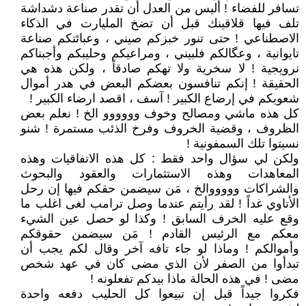
تسافر للفضاء ! أليس من العدل أن تقدر صناعة دشداشة
تلف فيها قلاقينك قبل أن تضخ المليارت في الذكاء
الاصطناعي ! حتى تنور خبزكم صيني ، وعبائتكم صناعة
تايوانية ، وعگالكم فلبيني ، ومراعيكم وحليبكم وأجبناكم
نرويجية ! لا سخرية ولا تهكم صادقاً ، ولكن هذه هي
الحقيقة ! إنكم تنافسون بعضكم البعض في هدر أموال
شعوبكم في إرضاع الكبير ! آسف ، اقصد ارضاء الكبير !
كل هذه ماشي ومصالح وخوف وووووو الخ ! نعلم بعض
الظروف ، وقضية الخروف وفرخ الذئب مستمرة ! شنو
نسيتوا تلك السمفونية !
ولكن لي سؤال واحد فقط : كل هذه الاتفاقيات وهذه
المعاهدات وهذه الاستثمارات والعقود والبحوث
والشراكات وووووالخ ، مَن سيضمن حقكم فيها إن رحل
الأتاوي غداً ! لقد رأيتم عندما وصل ترامب لغى اغلب ما
وقع عليه الخرف السابق ! وكذا لو حصل عين الشيء
معكم مع الرئيس القادم ! مَن سيضمن حقوقكم
وأموالكم ! وماذا لو جاء تافه آخر وقال لكم يجب أن
تبدأوا من الصفر لأن الذي مضى كان في عهد شخص
مضى ! في هذه الحالة ماذا بيدكم تفعلونه !
فكروا جيداً قبل إن تبيعوا كل الحليب دفعه واحدة