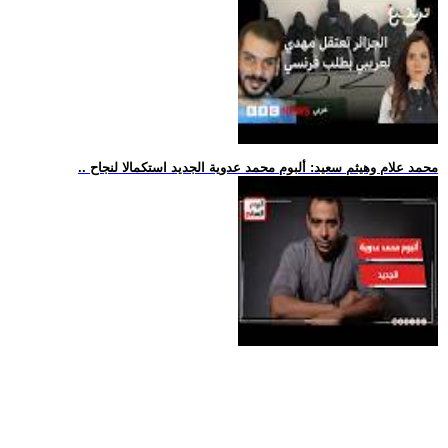
.. محمد علام وهيثم سعيد: ألبوم محمد عدوية الجديد استكمالا لنجاح