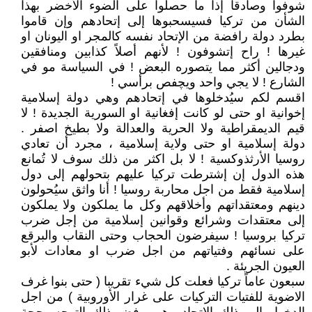
شوفوا وصادقاً إذا ما حصلوا على الضوء الأخضر بهذا
الشأن من تركيا فسيسحبوها إلى إتحادهم وإن قاموا
بطرد دولة رافضة من الإتحاد نفسه كالمجر او اليونان او
غيرها ! راح إتشوفون ! لأنهم أصلاً كذابين ومنافقين
ودجالين أكثر مما يتصوره البعض ! في السياسة مو في
الشارع ! لا يجي واحد ويچفص برأسي !
اقسم لكم سيُدخلوها في إتحادهم وهي دولة إسلامية
إخوانية او حتى لو كانت إفغانية او السورية الجديدة ! لا
قيم الديمقراطية ولا الحرية والعدالة ولا بطيخ اصفر .
دولة إسلامية او حتى ولاية إسلامية ، مجرد أن تعادي
روسيا الأرثذوكسية ! لا بل اكثر من ذلك سوف لا تُمانع
هذه الدول إن إشترطت تركيا عليهم بتحولهم إلى دول
إسلامية فقط من اجل محاربة روسيا ! أنا واثق سيُحولون
دينهم ومعتقداتهم وأخلاقهم وكل ما يملكون ولا يملكون
إلى معتقدات وشرائع وقوانين إسلامية من إجل ضرب
تركيا بروسيا ! سيفرضون الحجاب وحتى النقاب والبرقع
على نسائهم وفتياتهم من اجل ضرب او معادات لأبو
العيون الجريئة .
سبعون عاماً تركيا فعلت كل شيء تقريبا ( حتى بنوا غرف
الاضوية للفتيات التركيات على غرار الأوروبية ) من اجل