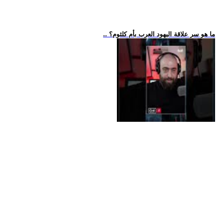
.. ما هو سر علاقة اليهود العرب بأم كلثوم؟