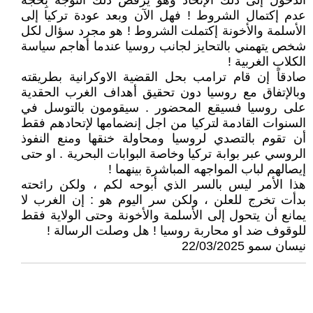
الدخول إلى ذلك الإتحاد وهو يرفض ذلك التوجه بِحجة
عدم إكتمال الشروط ! فهل الآن وبعد عودة تركيا إلى
الأسلمة والأخونة إكتملت الشروط ! هو مجرد سؤال لكل
شخص يتهمني بالتحايز لجانب روسيا عندما أهاجم سياسة
الكلاب الغربية !
صادقاً إن قام ترامب بحل القضية الاوكرانية بطريقته
وبالإتفاق مع روسيا دون تحقيق أهداف الغرب الحقدية
على روسيا فسيقع المحضور . سيقومون بالتوسل في
السنوات القادمة لتركيا من اجل إنضمامها لإتحادهم فقط
أن تقوم بالتصدي لروسيا ومحاولة خنقها ومنع النفوذ
الروسي عبر بوابة تركيا وخاصة البوابات البحرية . او حتى
إيصالهم لباب المواجهه المباشرة بينهما !
هذا الأمر ليس بالسر الذي أبوحه لكم ، ولكن رائحته
بدأت تخرج للعلن ، ولكن سر اليوم هو : إن الغرب لا
يمانع أن يتحول إلى الأسلمة والأخونة وحتى الولاية فقط
للوقوف ضد او محاربة روسيا ! هل وصلت الرسالة !
نيسان سمو 22/03/2025