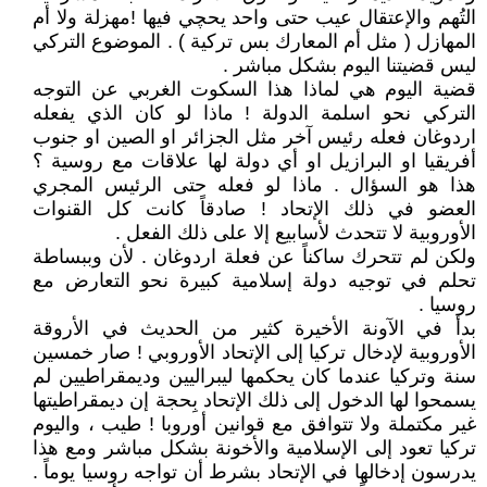
التُهم والإعتقال عيب حتى واحد يحچي فيها !مهزلة ولا أم
المهازل ( مثل أم المعارك بس تركية ) . الموضوع التركي
ليس قضيتنا اليوم بشكل مباشر .
قضية اليوم هي لماذا هذا السكوت الغربي عن التوجه
التركي نحو اسلمة الدولة ! ماذا لو كان الذي يفعله
اردوغان فعله رئيس آخر مثل الجزائر او الصين او جنوب
أفريقيا او البرازيل او أي دولة لها علاقات مع روسية ؟
هذا هو السؤال . ماذا لو فعله حتى الرئيس المجري
العضو في ذلك الإتحاد ! صادقاً كانت كل القنوات
الأوروبية لا تتحدث لأسابيع إلا على ذلك الفعل .
ولكن لم تتحرك ساكناً عن فعلة اردوغان . لأن وببساطة
تحلم في توجيه دولة إسلامية كبيرة نحو التعارض مع
روسيا .
بدأ في الآونة الأخيرة كثير من الحديث في الأروقة
الأوروبية لإدخال تركيا إلى الإتحاد الأوروبي ! صار خمسين
سنة وتركيا عندما كان يحكمها ليبراليين وديمقراطيين لم
يسمحوا لها الدخول إلى ذلك الإتحاد بِحجة إن ديمقراطيتها
غير مكتملة ولا تتوافق مع قوانين أوروبا ! طيب ، واليوم
تركيا تعود إلى الإسلامية والأخونة بشكل مباشر ومع هذا
يدرسون إدخالها في الإتحاد بشرط أن تواجه روسيا يوماً .