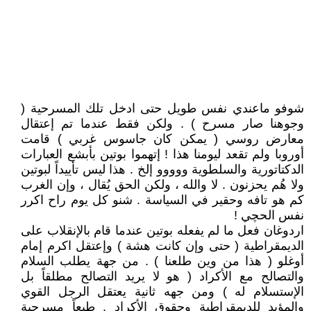
شوفو ماعندي نفس طويل حتى ادخل تلك المسرحية (
وجوهنا صار مسرح ) . ولكن فقط عندما تم إعتقال
معارض روسي ( يمكن كان جاسوس غربي ) قامت
أوروبا ولم تقعد ليومنا هذا ! إتهموا بوتين بأبشع العبارات
الدكتاتورية والسلطوية ووووو إلخ . هذا ليس تأييداً لبوتين
ولا هُم يحزنون . لا والله ، ولكن الحق يُقال ، وإن الغرب
كم هو تافه وحقير في السياسة . شنو كل يوم راح اكرر
نفس الحچي !
اردوغان فعل ما لم يفعله بوتين عندما قام بالإنقلاب على
الديمقراطية ( حتى وإن كانت هشة ) وإعتقل اكرم إمام
أوغلو ( هذا من وين طلعنا ) . من جهة يطلب السلام
والتصالح مع الأكراد ( هو لا يريد التصالح مطلقاً بل
الإستسلام له ) ومن جهه ثانية يعتقل الرجل القوي
والمؤيد للديمقراطية وحقوق الأكراد . طبعاً مسرحية