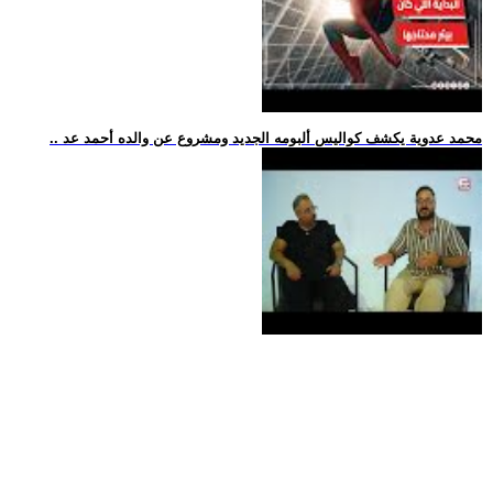
.. محمد عدوية يكشف كواليس ألبومه الجديد ومشروع عن والده أحمد عد