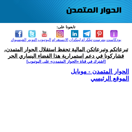
تابعونا على:
بودكاست
بنترست
تيلكرام
لينكدإن
الانستغرام
اليوتيوب
التويتر
الفيسبوك
تبرعاتكم وتبرعاتكن المالية تحفظ استقلال الحوار المتمدن،
فشاركونا في دعم استمرارية هذا الفضاء اليساري الحر
[اشترك في قناة ‫«الحوار المتمدن» على اليوتيوب]
الحوار المتمدن - موبايل
الموقع الرئيسي