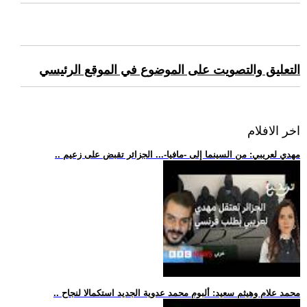
التعليق والتصويت على الموضوع في الموقع الرئيسي
اخر الافلام
.. مهدي لعريبي: من السينما إلى -مافيا-... الجزائر تقبض على زعيم
.. محمد علام وهيثم سعيد: ألبوم محمد عدوية الجديد استكمالا لنجاح