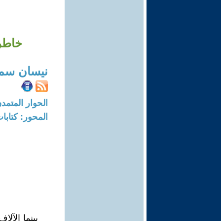
خاطر
نيسان سمو
الحوار المتمدن-العدد: 8264 - 25
المحور: كتاب
بينما الآل