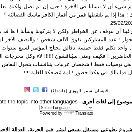
هم شيء أن لا تنسانا في الآخرة ! حتى إن لم تصل ولكنك تعلم
 ! هذا إذا لم يلتقطها قمر من أقمار الكافر ماسك الفضائيّة ؟
بنا أن نتوقف عن الخواطر ولكن لا يتركوننا وشأننا ! ها قد بد
حوار ! عدد المشاركين يفوق الالف شخص ! والنصف الآخر لم
ل واحد تكلم فقط خمسة دقائق يحتاج المؤتمر لسبع سنوات
الحاضرين ! فكيف ومتى سيُناقشون !!!!!! لاء وكل مخرجات ال
ل هي توصيات فقط ! شخصان عربيات يتناقشات يتحول النقاش 
عل فما بالك في هكذا حظور ! امة مُضحكة للغاية !!!!
#نيسان_سمو_الهوزي (هاشتاغ)
موضوع إلى لغات أخرى -
ate the topic into other languages
Powered by
Translate
شروع تطوعي مستقل يسعى لنشر قيم الحرية، العدالة الاجتم