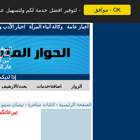
موافق - OK
لتوفير افضل خدمة لكم ولتسهيل عملي
أخبار عامة
-
وكالة أنباء المرأة
-
اخبار الأدب و
الموقع
يسارية
"من أج
حاز ال
إذا لديك
الزوار
اضافة/خدمات
بحث/الارشيف
الصفحة الرئيسية
-
كتابات ساخرة
-
نيسان سمو 
تبرعاتكم