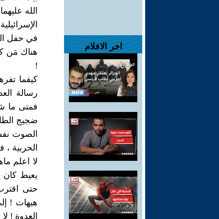
الله عليهما
الإسرائيلي
في حفل التأ
اخر الافلام
هناك مَن ك
!
كيفما تفرها
رسالة الع
فمتى ما ش
ضجيج الطائ
الصوت نفسه
الحربية ، ف
لا اعلم ماه
يعيط كان 
حتى اقترب
هيهات ! إل
العدوة ! لا 