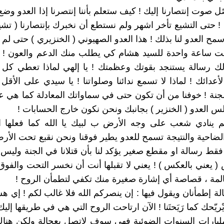
 صوت إنتصارنا إليك ! كيف ستعلم بأننا إنتصرنا إذا العدو وضع
ك ! حتى التشيع تأخر اشهر ولم نستطع أن نخبرك بإنتصارنا ( تشي
 سمح العدو لنا بذلك ! هذا العدو الصهيوني ( الخنزيري ) حتى ل
ت ساعة واحدة للسيد هشام كي يطلب منك الدعم والعون ! 
ك رسالة يستنجد بقوتك وعظمتك ! يا إلهي لماذا تعطي كل ه
عدائك ! لماذا لا تسمع ندائنا وصلواتنا ! يا سيدي على الأقل إ
الجنة ! خوفنا من أن تكون حتى في سماواتك المعادلة كما هي 
لس العدو ( الخنزير ) بجانبك ونحن نكون خارج الحسابات !
م ينادي شعب على وجه الأرض ب لبيك يا الله كما فعلها ا
ضاحية والنتيجة تسمح للعدو يطير فوقنا ونحن نقبع تحت الأرض 
ط رسالة او مقطع صغير يؤكد لنا بأن قتلانا في الجنة وليس
( يعني بالعكس ) ! يعني لا تقبلها أنت أن نخسر التحت والفوق 
المة ، قصاصة أي إشارة صغيرة منك تكفي لتطمأن الروح !
 إطمأنان ويقول فيها : إن ينصركم الله فلا غالب لكم ! إي هسة
يْريّحك كما رَيَحتَنا ! الآن ارتاحت الروح التي هي في طريقها إليك
مليارات السنوات الضوئية فهي سوف لاتصل بعجالة ولكن هنا