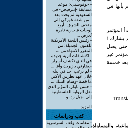
-
-نوفوستي-: موعد
 بأنها في
مسابقة -إنترفيجن- في
السعودية لم يحدد بعد
-
من شقة غوركي إلى
متحف الشرق.. أربع
أ المؤتمر
لوحات قاجارية نادرة
تُعرض ...
 يشارك !
-
رئيس اللجنة الأمريكية
للفنون الجميلة: من
 حتى يصل
المقرر الانتهاء من ...
مؤتمر غير
-
اكتشافات أثرية جديدة
في ألتاي تكشف أسرار
بعد خمسة
حضارتي بازيريك وأفا ...
-
لم يرغب أحد في نيله
خلال عهد بطرس الأكبر..
ما قصة -وسام السك ...
-
حسن بايكر: المؤثر الذي
نقل الرواية الفلسطينية
إلى -جيل زد- و ...
Transl
المزيد.....
كتب ودراسات
-
مقامات وقف السرسرية
اعية، والمساواة
/ د. خالد زغريت