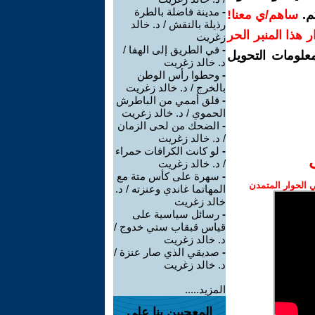
-
مدينة فاضلة بالطرة
م.
ساهم/ي معنا!
رذيلة بالنقش / د. خالد
رار هذا المنبر الحر
زغريت
-
في الطريق إلى الهفا /
معلومات التحويل
د. خالد زغريت
-
وحطوا رأس الوطن
بالخرج / د. خالد زغريت
-
قلق أممي من الباطرش
الحموي / د. خالد زغريت
-
الضحك من لحى الزمان
/ د. خالد زغريت
-
لو كانت الكرافات حمراء
/ د. خالد زغريت
-
سهرة على كأس متة مع
الحوار المتمدن
المهاتما غاندي وعنزته / د.
خالد زغريت
-
رسائل سياسية على
قياس قبقاب ستي خدوج /
د. خالد زغريت
-
صديقي الذي صار عنزة /
د. خالد زغريت
المزيد.....
المعجبين بنا على