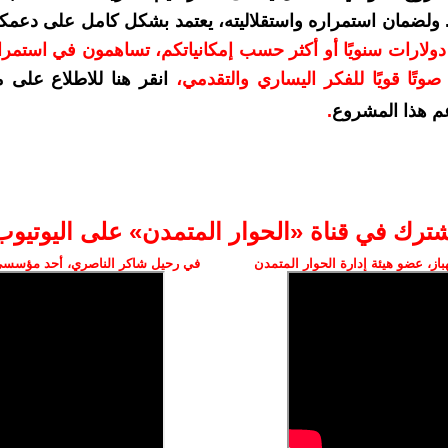
. ولضمان استمراره واستقلاليته، يعتمد بشكل كامل على دعمك
دعمكم بمبلغ 10 دولارات سنويًا أو أكثر حسب إمكانياتكم، تساهمون في استم
وتًا قويًا للفكر اليساري والتقدمي
،
انقر هنا للاطلاع على 
م هذا المشروع
.
شترك في قناة «الحوار المتمدن» على اليوتيوب
ز، عضو هيئة إدارة الحوار المتمدن
في رحيل شاكر الناصري، أحد مؤسسي 