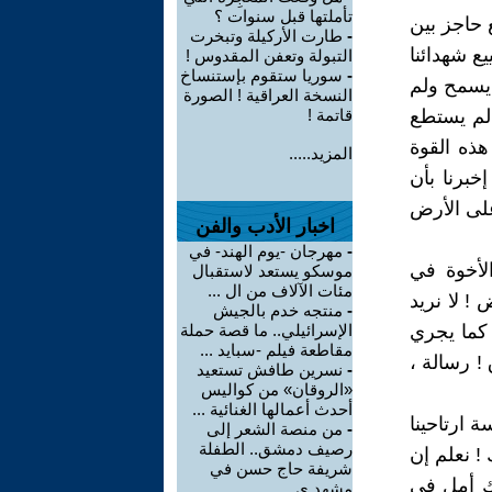
تأملتها قبل سنوات ؟
 حاجز بين
-
طارت الأركيلة وتبخرت
يع شهدائنا
التبولة وتعفن المقدوس !
-
سوريا ستقوم بإستنساخ
م يسمح ولم
النسخة العراقية ! الصورة
لم يستطع
قاتمة !
ذه القوة
المزيد.....
خبرنا بأن
على الأرض
اخبار الأدب والفن
-
مهرجان -يوم الهند- في
لأخوة في
موسكو يستعد لاستقبال
مئات الآلاف من ال ...
! لا نريد
-
منتجه خدم بالجيش
 كما يجري
الإسرائيلي.. ما قصة حملة
مقاطعة فيلم -سبايد ...
! رسالة ،
-
نسرين طافش تستعيد
«الروقان» من كواليس
أحدث أعمالها الغنائية ...
 ارتاحينا
-
من منصة الشعر إلى
رصيف دمشق.. الطفلة
 ! نعلم إن
شريفة حاج حسن في
ك أمل في
مشهد ي ...