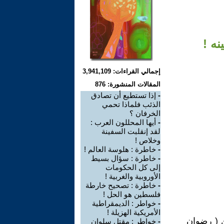
ه !
إجمالي القراءات: 3,941,109
المقالات المنشورة: 876
-
إذا تستطيع أن تصادق
الذئب فلماذا تحمي
الخرفان ؟
-
أيها المحللون العرب :
لقد إنقلبت السفينة
وخلاص !
-
خاطرة : هلوسة العالم !
-
خاطرة : سؤال بسيط
إلى كل الحكومات
الأوروبية والغربية !
-
خاطرة : تصحيح خارطة
فلسطين هو الحل !
-
خواطر : الديمقراطية
الأمريكية الهزيلة !
ن ( رضوان
-
خواطر : مقتل سلوان