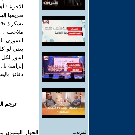
الآخرة ! أ
طريقها إليك
نشكرك 25/02/2025
ملاحظة : رغ
السوري لل
يعني لو ك
الدور لكل 
إلزامية ب
دقائق بالنٍ
ترجم ال
المزيد.....
الحوار المتمدن م