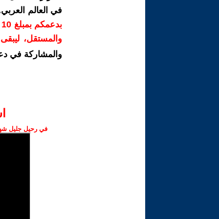
في العالم العربي
ب
والمستقل، ليبقى ص
والمشاركة في دع
ا‫
في رحيل جليل شهبا