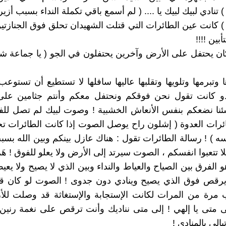
 ) تنادي لبيك لبيك يا .... ( لم أسمع باقي تكملة النداء بسبب أزي
ة ) كانت عين الطائرات التي قتلت الشهيدان تحلق فوق الجنازت
بين !!!!
ان يحتفل على الأرض وآخرين يحتفلون في الجو ( يا جماعة شن
 وتبرمها وتلويها وتقلبها عاليها سافلها لا تستطيع أن تستوعب
دو كانت تقول نحن فوقكم ونحتفل معكم وأنتم جثامين على
ئنا نضعكم بنفس الأنعاش الخشبية ! وصوت لبيك لم تصل لل
رات العدوة ( إشلون راح يوصل الصوت إذا كانت الطائرات ت
 ) ! رسالة الطائرات تقول : هناك عازل بينكم وبين الله بسبب
لا تتعبوا انفسكم ، الصوت سيرتد إلى الأرض ولا يعلو للفوق ! هَ
و الفرق بين الصياح والعياط والنداء وبين الذي لا يصيح ولا يعيط
يرقص فوق الذي يصيح وينادي دون جدوى ! الصوت لو كان ق
 مرة من المرات لكانت الإستجابة والإستغاثة قد وصلت لل
ى متى يا إلهي ! إلى متى نناديك وأنت ترقص على نغمة رنين
تبالي بالمنادي !