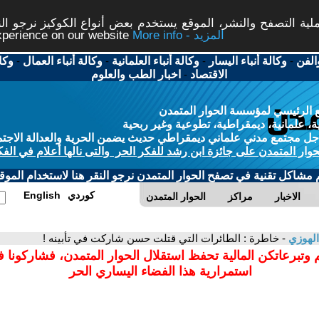
ة التصفح والنشر، الموقع يستخدم بعض أنواع الكوكيز نرجو النق
More info - المزيد
experience on our website
الفن
-
وكالة أنباء اليسار
-
وكالة أنباء العلمانية
-
وكالة أنباء العمال
-
وكا
الاقتصاد
-
اخبار الطب والعلوم
 الرئيسي لمؤسسة الحوار المتمدن
، علمانية، ديمقراطية، تطوعية وغير ربحية
ل مجتمع مدني علماني ديمقراطي حديث يضمن الحرية والعدالة الاجتم
حوار المتمدن على جائزة ابن رشد للفكر الحر والتى نالها أعلام في الفك
م مشاكل تقنية في تصفح الحوار المتمدن نرجو النقر هنا لاستخدام الموقع
كوردي
English
الاخبار
مراكز
الحوار المتمدن
الهوزي
- خاطرة : الطائرات التي قتلت حسن شاركت في تأبينه !
 وتبرعاتكن المالية تحفظ استقلال الحوار المتمدن، فشاركونا 
استمرارية هذا الفضاء اليساري الحر