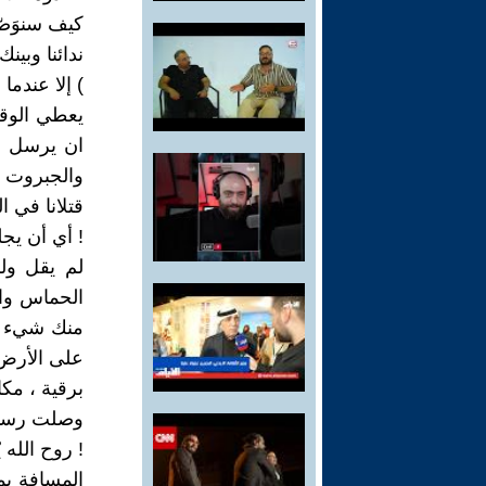
كيف سنوَصّل
ندائنا وبين
) إلا عندما
يعطي الوق
ان يرسل ل
والجبروت لأ
قتلانا في 
! أي أن يج
لم يقل ول
الحماس وال
منك شيء فق
على الأرض 
برقية ، مك
وصلت رسالة
! روح الله 
المسافة ب