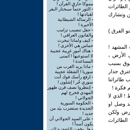
مموكا حارق القرآن !
ر الطائرات
-
الثور حتماً سيختار البقر
ين وتشارك
لقيادتها !
-
الرسالة الشيطانية
الأخيرة !
-
حفل تنصيب ترامب
و الفرق )
والقانون العراقي !
-
كيف ولماذا تبخرت
حماس هي الأخرى !
 المشهد !
-
هناك أمور غريبة عجيبة
 الأرض ،
لا استوعبها ! أتمنى
المساعدة !
فوق بسبب
-
ماذا يريد الغرب من
خترق جدار
سوريا ! الشغلة عجيبة
-
ارفع رأسك فوك أنت
 طائراتنا
سوري حُر ! إشلون !
م فكرة !
-
إنتظروا نصف قرن ظهور
المهدي فخرج لهم
 ! الذي لا
الجولاني !
-
الحكومة السورية
د وصل او
الجديدة ستضرب بيَد من
أرض ولكن
حديد !
-
على السيد الجولاني أن
 الطائرات
يكون أسداً !
-
هل وقعت المُعجِزة التي