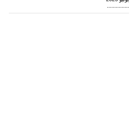
...............