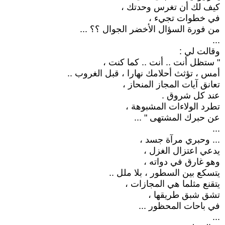
كيف لك أن تغرس وحدتك ،
في خطوات تجيء ،
من فورة السؤال الأخضر الجوال ؟؟ ...
...
وقالت لي :
" ستظل أنت .. أنت .. كما كنت ،
أمس ، تؤثث أحلامك نهارا ، قبل الغروب ..
تعانق آيات المجاز المنحاز ،
عند كل شروق .
تطرد الولاءات المشبوهة ،
عن حبرك المشتهى " ...
...
... وحبري مرآة جسد ،
يدعي اعتزال الغزل ،
وهو غارق في دواته ،
يتسكع بين السطور ، بلا ملل ..
يتقنع مثلما هي المجازات ،
تشق شبق طريقها ،
في باحات المحظور ...
...