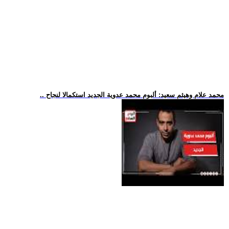
.. محمد علام وهيثم سعيد: ألبوم محمد عدوية الجديد استكمالا لنجاح