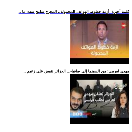
.. كلمة أخيرة -أزمة خطوط الهواتف المحمولة.. المخرج سامح سند: ما
.. مهدي لعريبي: من السينما إلى -مافيا-... الجزائر تقبض على زعيم