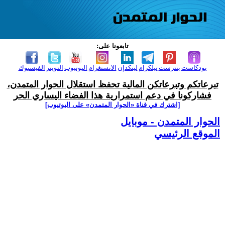
تابعونا على:
بودكاست
بنترست
تيلكرام
لينكدإن
الانستغرام
اليوتيوب
التويتر
الفيسبوك
تبرعاتكم وتبرعاتكن المالية تحفظ استقلال الحوار المتمدن،
فشاركونا في دعم استمرارية هذا الفضاء اليساري الحر
[اشترك في قناة ‫«الحوار المتمدن» على اليوتيوب]
الحوار المتمدن - موبايل
الموقع الرئيسي