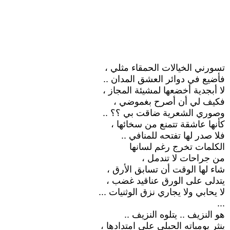
تسورني الخيالات الحمقاء مثلي ،
فأضيع في دوائر العشق المدان ..
لا أبجدية أخضعها لمشيئة المجاز ،
فكيف لي أن أصرح بغموضي ،
وصوري الشعرية ضاقت بي ؟؟ ..
كأنها عاشقة تتمنع من سخائها ،
فلا صدر لها تفتحه للمنافي ..
الكلمات تخرج رغم لسانها
من جراحات لا تندمل ،
شاء لها الوقت أن تسابق الأرق ،
يتدلى على الورق عناقيد غضب ،
لا يحابي ولا يجاري نزق الوثنيات ...
...
هو النزيف .. يتلوه النزيف ..
ينثر يومياته الحبلى على امتدادها ،