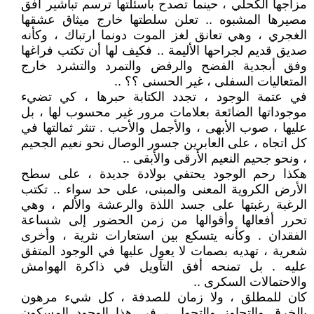
مزاجها الكحلي ، حينما تصدح بأسئلتها ترسم تباشير أفق
مصيرها المشبوه .. تعلن سلطتها خارج ميثاق عشقها
الغجري ، وهي تعانق لغز الموت دونما ارتباك ، وكأنه
صديق قديم لجراحها الأليمة .. فكيف لها أن تكتب فراغها
وفق أبجدية الفضح والرفض والتمرد والتشرد خارج
المتعاليات السفلى ، غير الحسنى ؟؟ ..
في عتمة الوجود ، تجدد الكتابة حبرها ، كي تضيء
موجوداتها الضائعة بعلامات مرور غير محسوب لها ، بل
عليها ، صوب الأبهى ، والأجمل والأحب . تنثر ثمالتها في
كل اتجاه ، على العابرين جسور الوصال نحو نعيم الجحيم
، ونحو جحيم النعيم الأرقى والأبقى ..
هكذا رحم الوجود يحتفي بولادة جديدة ، على سطح
الأرض الكروية المعنى والمبنى، على حد سواء .. تكتب
الرغبة رغبتها على جسد اللذة والرعشة والألم ، وهي
تحرر أفعالها وأقوالها من زمن الحضور إلى شساعة
الفقدان . وكأنه يتسكع بين استعارات نثرية ، وأخرى
شعرية ، تهديه بصمات لا يعول عليها في الوجود المتفق
عليه . بل تمنحه أفق التآويل في ذاكرة الهوامش
والاحتمالات السكرى ..
كان للمطلق ، ولا زمان للصدفة ، كل شيء مرهون
بالخرق والتجاوز والتحول ، في هذا الوجود المسكون