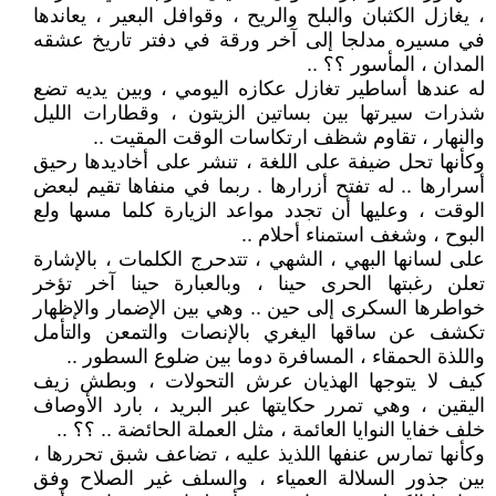
، يغازل الكثبان والبلح والريح ، وقوافل البعير ، يعاندها
في مسيره مدلجا إلى آخر ورقة في دفتر تاريخ عشقه
المدان ، المأسور ؟؟ ..
له عندها أساطير تغازل عكازه اليومي ، وبين يديه تضع
شذرات سيرتها بين بساتين الزيتون ، وقطارات الليل
والنهار ، تقاوم شظف ارتكاسات الوقت المقيت ..
وكأنها تحل ضيفة على اللغة ، تنشر على أخاديدها رحيق
أسرارها .. له تفتح أزرارها . ربما في منفاها تقيم لبعض
الوقت ، وعليها أن تجدد مواعد الزيارة كلما مسها ولع
البوح ، وشغف استمناء أحلام ..
على لسانها البهي ، الشهي ، تتدحرج الكلمات ، بالإشارة
تعلن رغبتها الحرى حينا ، وبالعبارة حينا آخر تؤخر
خواطرها السكرى إلى حين .. وهي بين الإضمار والإظهار
تكشف عن ساقها اليغري بالإنصات والتمعن والتأمل
واللذة الحمقاء ، المسافرة دوما بين ضلوع السطور ..
كيف لا يتوجها الهذيان عرش التحولات ، وبطش زيف
اليقين ، وهي تمرر حكايتها عبر البريد ، بارد الأوصاف
خلف خفايا النوايا العائمة ، مثل العملة الحائضة .. ؟؟ ..
وكأنها تمارس عنفها اللذيذ عليه ، تضاعف شبق تحررها ،
بين جذور السلالة العمياء ، والسلف غير الصلاح وفق