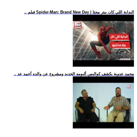
.. فيلم Spider-Man: Brand New Day | البداية اللي كان بيتر محتا
.. محمد عدوية يكشف كواليس ألبومه الجديد ومشروع عن والده أحمد عد