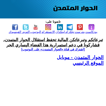
تابعونا على:
بودكاست
بنترست
تيلكرام
لينكدإن
الانستغرام
اليوتيوب
التويتر
الفيسبوك
تبرعاتكم وتبرعاتكن المالية تحفظ استقلال الحوار المتمدن،
فشاركونا في دعم استمرارية هذا الفضاء اليساري الحر
[اشترك في قناة ‫«الحوار المتمدن» على اليوتيوب]
الحوار المتمدن - موبايل
الموقع الرئيسي