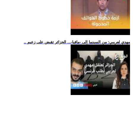
.. مهدي لعريبي: من السينما إلى -مافيا-... الجزائر تقبض على زعيم