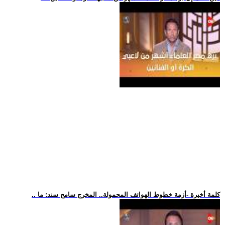
.. كلمة أخيرة -أزمة خطوط الهواتف المحمولة.. المخرج سامح سند: ما