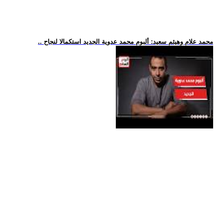
.. محمد علام وهيثم سعيد: ألبوم محمد عدوية الجديد استكمالا لنجاح