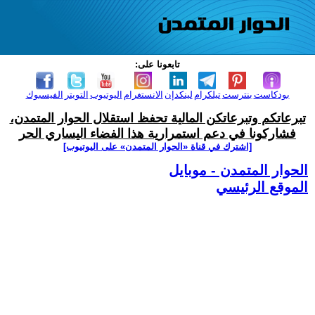
تابعونا على:
بودكاست
بنترست
تيلكرام
لينكدإن
الانستغرام
اليوتيوب
التويتر
الفيسبوك
تبرعاتكم وتبرعاتكن المالية تحفظ استقلال الحوار المتمدن،
فشاركونا في دعم استمرارية هذا الفضاء اليساري الحر
[اشترك في قناة ‫«الحوار المتمدن» على اليوتيوب]
الحوار المتمدن - موبايل
الموقع الرئيسي