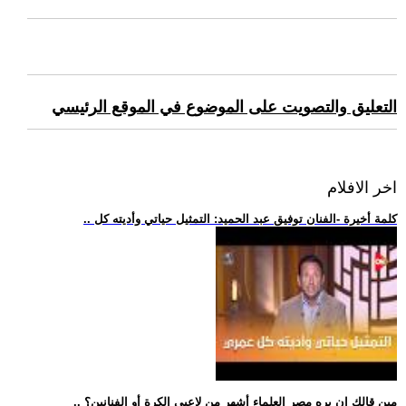
التعليق والتصويت على الموضوع في الموقع الرئيسي
اخر الافلام
.. كلمة أخيرة -الفنان توفيق عبد الحميد: التمثيل حياتي وأديته كل
.. مين قالك إن بره مصر العلماء أشهر من لاعبي الكرة أو الفنانين؟