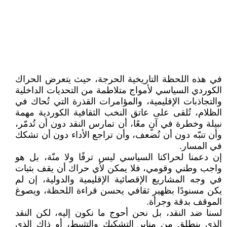
في هذه اللحظة التاريخية الحرجة، حيث يتعرض الحراك
الكوردي السياسي لأمواج متلاطمة من التحديات الداخلية
والتجاذبات الإقليمية، والمؤامرات القذرة التي تُحاك في
الظلام، تُلقى على عاتق النخب الثقافية الكوردية مهمة
نبيلة وخطرة في آنٍ معًا، أن تمارس النقد دون أن تُدمّر،
وأن تنبّه دون أن تُضعف، وأن تراجع الأداء دون أن تشكك
في المسار.
إن دعمنا لحراكنا السياسي ليس ترفًا ولا منّة، بل هو
واجب وطني وقومي، فلا يمكن لأي حراك أن يقف بثبات
في وجه المشاريع الإقصائية الإقليمية والدولية، إن لم
يكن مسنودًا بظهير ثقافي يحسن قراءة اللحظة، ويصوغ
الموقف بدقة وجرأة.
لسنا ضد النقد، بل نحن أحوج ما نكون إليه، لكن النقد
الذي ينطلق من منابر التشكيك والتثبيط، أو ذاك الذي