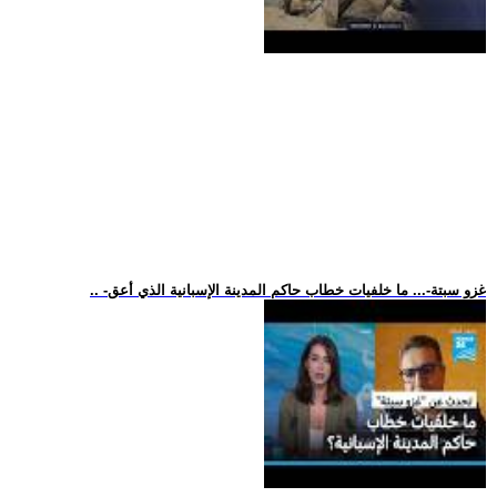
.. -غزو سبتة-... ما خلفيات خطاب حاكم المدينة الإسبانية الذي أعق