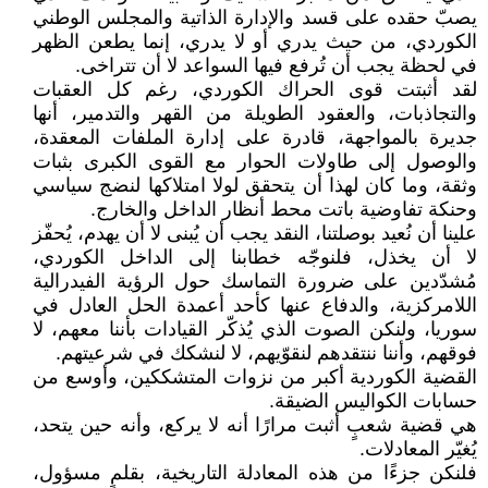
يصبّ حقده على قسد والإدارة الذاتية والمجلس الوطني
الكوردي، من حيث يدري أو لا يدري، إنما يطعن الظهر
في لحظة يجب أن تُرفع فيها السواعد لا أن تتراخى.
لقد أثبتت قوى الحراك الكوردي، رغم كل العقبات
والتجاذبات، والعقود الطويلة من القهر والتدمير، أنها
جديرة بالمواجهة، قادرة على إدارة الملفات المعقدة،
والوصول إلى طاولات الحوار مع القوى الكبرى بثبات
وثقة، وما كان لهذا أن يتحقق لولا امتلاكها لنضج سياسي
وحنكة تفاوضية باتت محط أنظار الداخل والخارج.
علينا أن نُعيد بوصلتنا، النقد يجب أن يُبنى لا أن يهدم، يُحفّز
لا أن يخذل، فلنوجّه خطابنا إلى الداخل الكوردي،
مُشدّدين على ضرورة التماسك حول الرؤية الفيدرالية
اللامركزية، والدفاع عنها كأحد أعمدة الحل العادل في
سوريا، ولنكن الصوت الذي يُذكّر القيادات بأننا معهم، لا
فوقهم، وأننا ننتقدهم لنقوّيهم، لا لنشكك في شرعيتهم.
القضية الكوردية أكبر من نزوات المتشككين، وأوسع من
حسابات الكواليس الضيقة.
هي قضية شعبٍ أثبت مرارًا أنه لا يركع، وأنه حين يتحد،
يُغيّر المعادلات.
فلنكن جزءًا من هذه المعادلة التاريخية، بقلمٍ مسؤول،