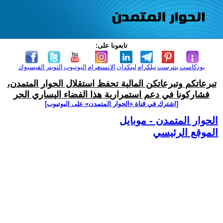
تابعونا على:
بودكاست
بنترست
تيلكرام
لينكدإن
الانستغرام
اليوتيوب
التويتر
الفيسبوك
تبرعاتكم وتبرعاتكن المالية تحفظ استقلال الحوار المتمدن،
فشاركونا في دعم استمرارية هذا الفضاء اليساري الحر
[اشترك في قناة ‫«الحوار المتمدن» على اليوتيوب]
الحوار المتمدن - موبايل
الموقع الرئيسي