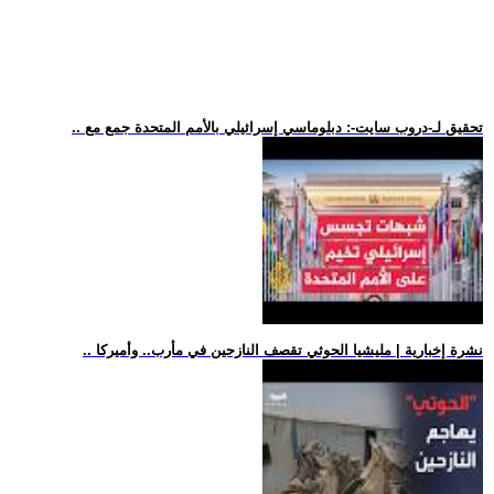
.. تحقيق لـ-دروب سايت-: دبلوماسي إسرائيلي بالأمم المتحدة جمع مع
.. نشرة إخبارية | مليشيا الحوثي تقصف النازحين في مأرب.. وأميركا