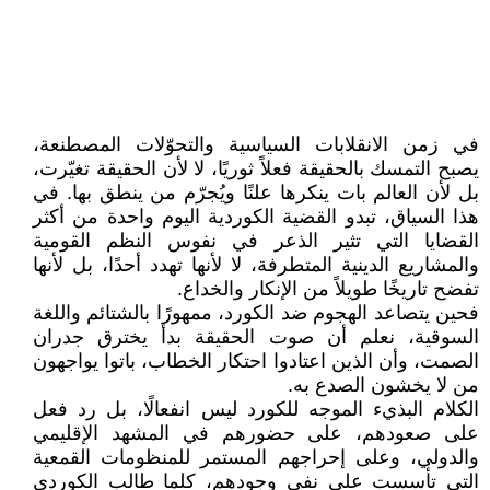
في زمن الانقلابات السياسية والتحوّلات المصطنعة،
يصبح التمسك بالحقيقة فعلاً ثوريًا، لا لأن الحقيقة تغيّرت،
بل لأن العالم بات ينكرها علنًا ويُجرّم من ينطق بها. في
هذا السياق، تبدو القضية الكوردية اليوم واحدة من أكثر
القضايا التي تثير الذعر في نفوس النظم القومية
والمشاريع الدينية المتطرفة، لا لأنها تهدد أحدًا، بل لأنها
تفضح تاريخًا طويلاً من الإنكار والخداع.
فحين يتصاعد الهجوم ضد الكورد، ممهورًا بالشتائم واللغة
السوقية، نعلم أن صوت الحقيقة بدأ يخترق جدران
الصمت، وأن الذين اعتادوا احتكار الخطاب، باتوا يواجهون
من لا يخشون الصدع به.
الكلام البذيء الموجه للكورد ليس انفعالًا، بل رد فعل
على صعودهم، على حضورهم في المشهد الإقليمي
والدولي، وعلى إحراجهم المستمر للمنظومات القمعية
التي تأسست على نفي وجودهم، كلما طالب الكوردي