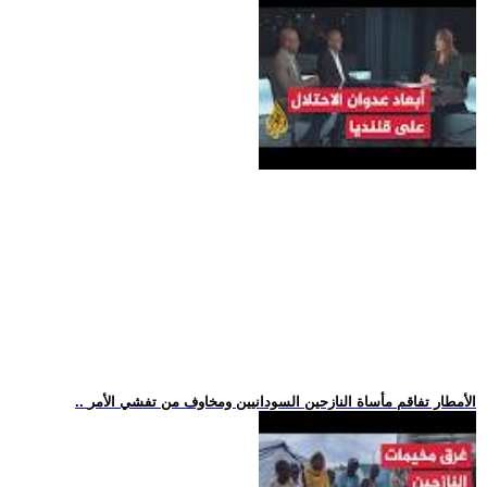
.. الأمطار تفاقم مأساة النازحين السودانيين ومخاوف من تفشي الأمر