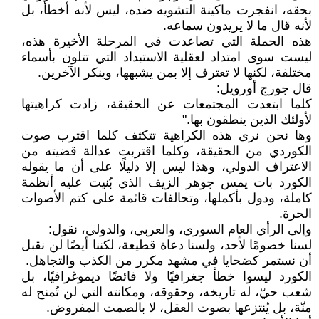
بحقه، انفجرت ماكينة التشويه ضده، ليس لأنه أخطأ، بل
لأنه قال ما لا يريدون سماعه.
هذه الحملة التي تصاعدت في المرحلة الأخيرة هذه،
ليست سوى امتداد لعقلية الاستبداد التي تتلون بأسماء
مختلفة، لكنها لا تعترف إلا بمن يشبهها، وينكر الآخرين.
قال جورج أورويل:
كلما ابتعدت المجتمعات عن الحقيقة، زادت كراهيتها
لأولئك الذين ينطقون بها."
وها نحن نرى هذه الكراهية تتكثف كلما اقترب صوت
الكوردي من الحقيقة، وكلما اقتربت عدالة قضيته من
الاعتراف الدولي، وهذا ليس إلا دليلًا على أن ما يقوله
الكورد بات يمس جوهر الزيف الذي بُنيت عليه أنظمة
كاملة، ودول بأكملها، وتحالفات قائمة على كتم الأصوات
الحرة.
وإلى الرأي العام السوري، والعربي، والدولي، نقول:
لسنا خصومًا لأحد، ولسنا دعاة قطيعة، لكننا أيضًا لن نقبل
أن نستمر كضحايا في مشهد مكرر من الكذب والتجاهل.
الكورد ليسوا خطأ جغرافيًا ولا فائضًا ديموغرافيًا، بل
شعب حيّ، له تاريخه، وحقوقه، ومكانته التي لن تُمنح له
منّة، بل يُنتزعها بصوت العقل، لا بالصمت المفروض.