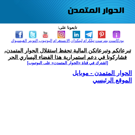
تابعونا على:
بودكاست
بنترست
تيلكرام
لينكدإن
الانستغرام
اليوتيوب
التويتر
الفيسبوك
تبرعاتكم وتبرعاتكن المالية تحفظ استقلال الحوار المتمدن،
فشاركونا في دعم استمرارية هذا الفضاء اليساري الحر
[اشترك في قناة ‫«الحوار المتمدن» على اليوتيوب]
الحوار المتمدن - موبايل
الموقع الرئيسي