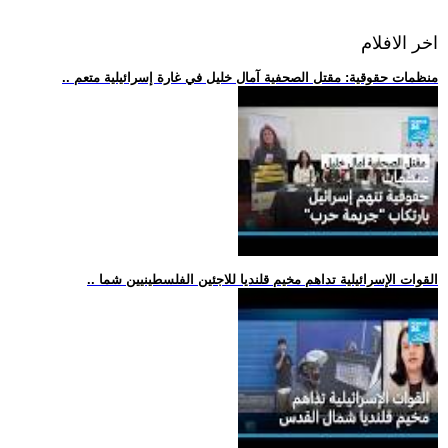
اخر الافلام
.. منظمات حقوقية: مقتل الصحفية آمال خليل في غارة إسرائيلية متعم
.. القوات الإسرائيلية تداهم مخيم قلنديا للاجئين الفلسطينيين شما