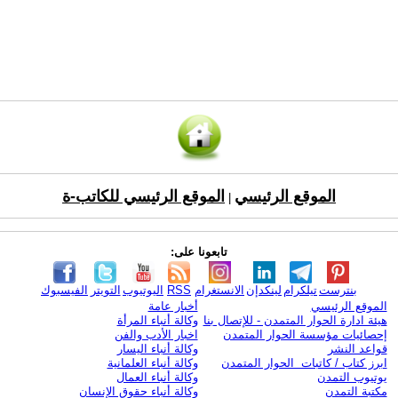
الموقع الرئيسي
الموقع الرئيسي للكاتب-ة
|
تابعونا على:
بنترست
تيلكرام
لينكدإن
الانستغرام
RSS
اليوتيوب
التويتر
الفيسبوك
الموقع الرئيسي
أخبار عامة
هيئة ادارة الحوار المتمدن - للإتصال بنا
وكالة أنباء المرأة
إحصائيات مؤسسة الحوار المتمدن
اخبار الأدب والفن
قواعد النشر
وكالة أنباء اليسار
ابرز كتاب / كاتبات الحوار المتمدن
وكالة أنباء العلمانية
يوتيوب التمدن
وكالة أنباء العمال
مكتبة التمدن
وكالة أنباء حقوق الإنسان