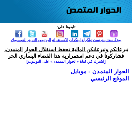
تابعونا على:
بودكاست
بنترست
تيلكرام
لينكدإن
الانستغرام
اليوتيوب
التويتر
الفيسبوك
تبرعاتكم وتبرعاتكن المالية تحفظ استقلال الحوار المتمدن،
فشاركونا في دعم استمرارية هذا الفضاء اليساري الحر
[اشترك في قناة ‫«الحوار المتمدن» على اليوتيوب]
الحوار المتمدن - موبايل
الموقع الرئيسي