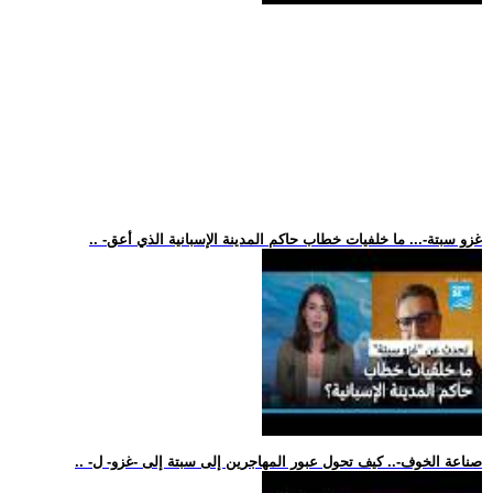
.. -غزو سبتة-... ما خلفيات خطاب حاكم المدينة الإسبانية الذي أعق
.. -صناعة الخوف-.. كيف تحول عبور المهاجرين إلى سبتة إلى -غزو- ل