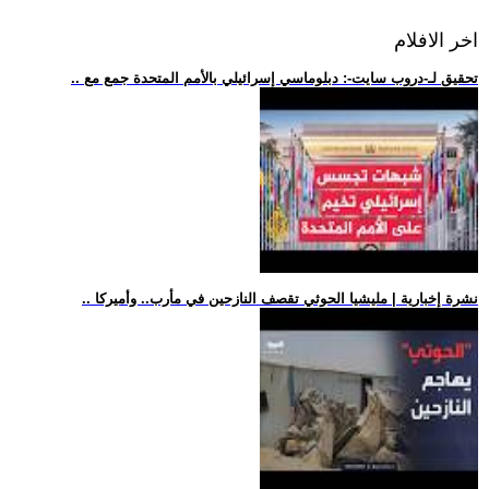
اخر الافلام
.. تحقيق لـ-دروب سايت-: دبلوماسي إسرائيلي بالأمم المتحدة جمع مع
.. نشرة إخبارية | مليشيا الحوثي تقصف النازحين في مأرب.. وأميركا