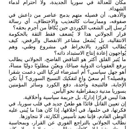
مكان للعدالة في سوريا الجديدة، ولا احترام لدماء
الشهداء.
والأدهى، أن فصيله متهم بدمج عناصر من داعش في
صفوفه، وممارسات كالتعذيب والاختطاف، أي رسالة
تُرسل إلى الشعب الكوردي حين يُكافأ من أجرم بحقه؟
قرار الجولاني هذا لا يُضعف فقط الثقة بالحكومة
الانتقالية، بل يُشعل مشاعر الانفصال والرفض، كيف
يُطالب الكورد بالانخراط في مشروع وطني، وهم
يُواجهون إعادة إنتاج الاستبداد ذاته؟
ما يُثير القلق أكثر هو التناقض الفاضح، الجولاني يطالب
برفع العقوبات الدولية صباحًا، ويعيّن مطلوبًا دوليًا مساءً،
أهو جهل سياسي؟ أم استرضاء لتركيا التي دعمت شقرا
وفصيله؟ أم سعيٌ واعٍ لتفكيك النسيج السوري؟ أياً تكن
الإجابة، فالنتيجة واحدة، دفع الكورد وسائر المؤمنين
بسوريا مدنية ديمقراطية نحو اليأس.
هذا ليس قرارًا إداريًا، بل جريمة سياسية وأخلاقية.
إن تعيين القاتل قائدًا هو طعنٌ جديد في قلب سوريا، في
فكرتها، في حلمها، في أخلاقها، إذا كان هذا ما يُبنى عليه
الوطن القادم، فإننا نعيد تأسيس الكارثة، لا نتجاوزها.
نطالب الجولاني بالتراجع الفوري عن القرار، وبمحاسبة