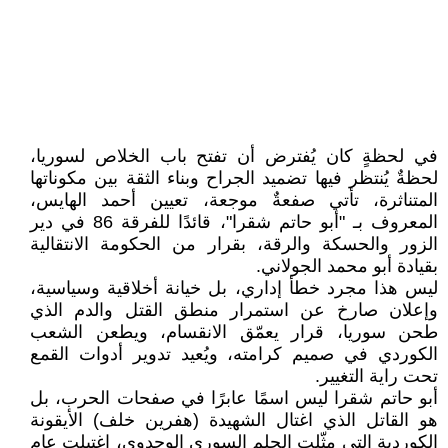
في لحظةٍ كان يُفترض أن تفتح باب الخلاص لسوريا،
لحظةٌ يُنتظر فيها تضميد الجراح وبناء الثقة بين مكوناتها
المتناثرة، تأتي صفعةٌ موجعة، تعيين أحمد الهايس،
المعروف بـ "أبو حاتم شقرا"، قائدًا للفرقة 86 في دير
الزور والحسكة والرقة، بقرار من الحكومة الانتقالية
بقيادة أبو محمد الجولاني.
ليس هذا مجرد خطأ إداري، بل خيانة أخلاقية وسياسية،
وإعلان صارخ عن استمرار منطق القتل والدم الذي
طحن سوريا، قرار يعمّق الانقسام، ويطعن الشعب
الكوردي في صميم كرامته، ويُعيد تدوير أدوات القمع
تحت راية التغيير.
أبو حاتم شقرا ليس اسمًا عابرًا في صفحات الحرب، بل
هو القاتل الذي اغتال الشهيدة (هفرين خلف) الأيقونة
الكوردية التي مثّلت الحلم السوري الوحدوي، اغتيلت عام