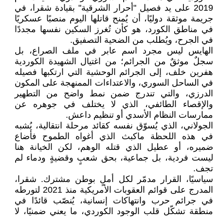
2019 على يد فصيل "أحرار الشرقية" بقيادة شقرا، في
جريمة موثقة دوليًا، أن يُمنح قاتلها اليوم منصبًا عسكريًا
في مناطق الكورد، هو كأن تُغرز السكين نفسها مجددًا
في الجرح، ويُطلب من الضحية التصفيق.
الهايس ليس مجرد اسم عابر في ملف الصراع، بل
سجلٌ موثقٌ من الجرائم؛ من اغتيال الشهيدة الكوردية
هفرين خلف، إلى الجرائم الوحشية التي ارتكبها فصيله
في الساحل السوري، والاعتداءات الممنهجة على المكون
الدرزي، والتي تندرج ضمن نمط واضح من التطهير
والإقصاء الطائفي، الذي لا يختلف في جوهره عن
ممارسات النظام الأسدي أو تنظيم داعش.
الجولاني، الذي يُسوّق نفسه كقائد مرحلة انتقالية، يُشبه
في هذه اللحظة ماكبث الذي أغواه الطموح فأضاع
ضميره، أو عطيل الذي قتله الوهم، لكن الخيانة هنا
ليست فردية، بل جماعية، بحق شعبٍ وقضيةٍ ودماء لم
تجف.
سياسيًا، القرار مدمّر لكل أملٍ بوطن مشترك. شقرا،
المدرج على قوائم العقوبات الأمريكية منذ 2021 لتورطه
في جرائم حرب وانتهاكات إنسانية، يُنصّب قائدًا في
منطقة تشكّل قلب الوجود الكوردي، ما يعني ضمنيًا، لا