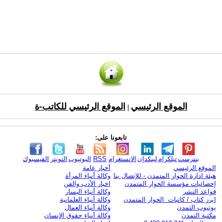
الموقع الرئيسي
الموقع الرئيسي للكاتب-ة
|
تابعونا على:
بنترست
تيلكرام
لينكدإن
الانستغرام
RSS
اليوتيوب
التويتر
الفيسبوك
الموقع الرئيسي
أخبار عامة
هيئة ادارة الحوار المتمدن - للإتصال بنا
وكالة أنباء المرأة
إحصائيات مؤسسة الحوار المتمدن
اخبار الأدب والفن
قواعد النشر
وكالة أنباء اليسار
ابرز كتاب / كاتبات الحوار المتمدن
وكالة أنباء العلمانية
يوتيوب التمدن
وكالة أنباء العمال
مكتبة التمدن
وكالة أنباء حقوق الإنسان