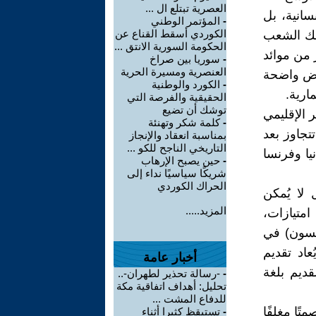
العصرية تبتلع ال ...
سانية، بل
-
المؤتمر الوطني
الكوردي أسقط القناع عن
لك الشعب
الحكومة السورية الانتق ...
ر من موائد
-
سوريا بين صراخ
العنصرية ومسيرة الحرية
أرض واضحة
-
الكورد والوطنية
ارية.
الحقيقية والفرصة التي
توشك أن تضيع
 الإقليمي
-
كلمة شكر وتهنئة
تتجاوز بعد
بمناسبة انعقاد والإنجاز
التاريخي الناجح للكو ...
يا وفرنسا
-
حين يصبح الإرهاب
شريكًا سياسيًا نداء إلى
الحراك الكوردي
 لا يُمكن
المزيد.....
امتيازات،
لسون) في
اد تقديم
أخبار عامة
قديم بلغة
-
-رسالة تحذير لطهران-..
تحليل: أهداف اتفاقية مكة
للدفاع المشت ...
تًا مغلفًا
-
تستيقظ كثيرا أثناء