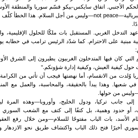
كم الأجنبي. اتفاق سايكس-بيكو قسّم سوريا والمنطقة الأو
مكاسب إمبريالية—not peace—وليس من أجل السلام. هذا الخطأ كلّ
ا.
عهد التدخل الغربي. المستقبل بات ملكًا للحلول الإقليمية، و
:
ام التي كان فيها المتدخلون الغربيون يطيرون إلى الشرق الأو
حول كيفية العيش، وكيفية إدارة شؤونكم."
ا وُلدت من الانقسام، أما نهضتها فيجب أن تأتي من الكرامة،
لى جانب تركيا، ودول الخليج، وأوروبا—وهذه المرة ل
 أو حدود وهمية، بل كتفًا إلى كتف مع الشعب السوري 
 الأسد، بات الباب مفتوحًا للسلام—ومن خلال رفع العقوبا
وري أخيرًا فتح ذلك الباب واكتشاف طريق نحو الازدهار و