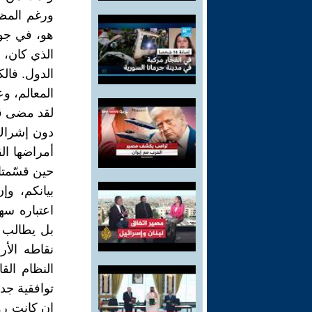
ورغم المظه
هو، في جو
الذي كان، و
الدول. فال
المعالم، و
لقد مضى قر
دون إشراك ا
أمراضها ال
حين قسّمتا
بيانكم، وإ
اعتباره سه
بل يطالب 
نقاطه الأر
النظام الق
توافقية جدي
إن كانت رؤي