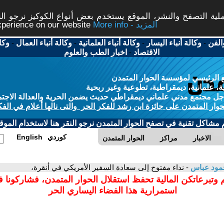
ة التصفح والنشر، الموقع يستخدم بعض أنواع الكوكيز نرجو النق
More info - المزيد
experience on our website
الفن
-
وكالة أنباء اليسار
-
وكالة أنباء العلمانية
-
وكالة أنباء العمال
-
وكا
الاقتصاد
-
اخبار الطب والعلوم
 الرئيسي لمؤسسة الحوار المتمدن
، علمانية، ديمقراطية، تطوعية وغير ربحية
ل مجتمع مدني علماني ديمقراطي حديث يضمن الحرية والعدالة الاجتم
حوار المتمدن على جائزة ابن رشد للفكر الحر والتى نالها أعلام في الفك
م مشاكل تقنية في تصفح الحوار المتمدن نرجو النقر هنا لاستخدام الموقع
كوردي
English
الاخبار
مراكز
الحوار المتمدن
مود عباس
- نداء مفتوح إلى سعادة السفير الأمريكي في أنقرة،
 وتبرعاتكن المالية تحفظ استقلال الحوار المتمدن، فشاركونا 
استمرارية هذا الفضاء اليساري الحر