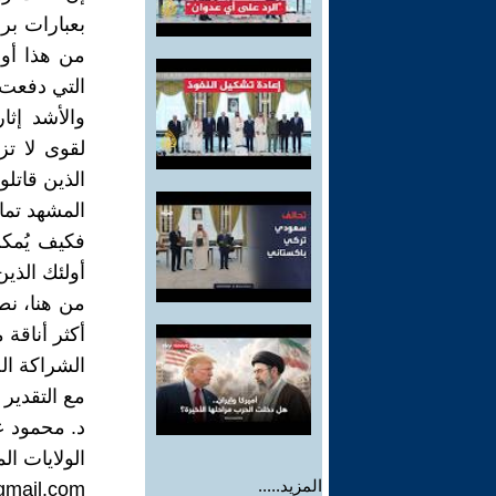
بعبارات بر
من هذا أو 
التي دفعت أ
والأشد إث
لقوى لا تز
الذين قاتل
المشهد تمام
فكيف يُمكن
أولئك الذي
من هنا، نط
أكثر أناقة 
الشراكة الحق
مع التقدير
د. محمود 
الولايات ال
المزيد.....
mail.com