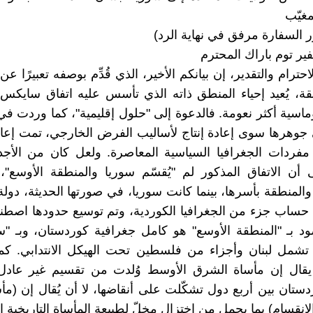
مغيّب
السفارة مرفق في نهاية الرد)
ير توم باراك المحترم
حترام والتقدير، إن بيانكم الأخير، الذي قُدِّم بوصفه تعبيرًا عن 
قة، يُعيد إحياء المنطق ذاته الذي تأسس عليه اتفاق سايكس-ب
ماسية أكثر نعومة. فالدعوة إلى "حلول إقليمية"، كما وردت ف
ي جوهرها سوى إعادة إنتاج لأساليب الفرض الخارجي، تمت إعاد
 مفردات الجغرافيا السياسية المعاصرة. ولعل كان من الأجد
أن الاتفاق المذكور لم "يُقسّم سوريا والمنطقة الأوسع"،
المنطقة بأسرها، بينما كانت سوريا، في صورتها الحديثة، دو
حساب جزء من الجغرافيا الكوردية، وتم توسيع حدودها اصطناعيًا
د بـ "المنطقة الأوسع" هو كامل جغرافية كوردستان، وبـ "س
 تشمل لبنان وأجزاء من فلسطين تحت الهيكل الانتدابي. كم
 يقال إن مأساة الشرق الأوسط وُلدت من تقسيم غير عادل
ستان بين أربع دول تشكّلت على أنقاضها، لا أن يُقال إن (مأ
انقسام) بما يحمل من اختزال مخلّ لطبيعة المأساة التاريخية ا