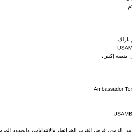
 باراك
USAMB
 منصة إكس،
Ambassador To
ن الزمن، فرض الغرب الخرائط، والانتدابات، والحدود المر