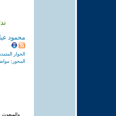
ندا
محمود عب
الحوار المتمدن-العدد: 8357 - 25
المحور: مواض
والمبعوث ا