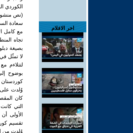
الكوردي ال
(نص منشور 
سعادة السف
اخر الافلام
مع كامل الا
تجاه المنط
بصيغة دبلو
لا تمثّل ف
لتتلاءم مع
بوضوح إلى 
كوردستان و
وُلدت على 
كان المقصو
التي كانت
الأولى أن
تقسيم كورد
وُلدت من ال