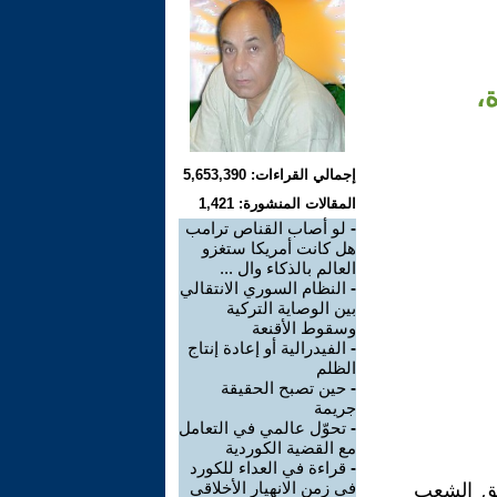
،
إجمالي القراءات: 5,653,390
المقالات المنشورة: 1,421
-
لو أصاب القناص ترامب
هل كانت أمريكا ستغزو
العالم بالذكاء وال ...
-
النظام السوري الانتقالي
بين الوصاية التركية
وسقوط الأقنعة
-
الفيدرالية أو إعادة إنتاج
الظلم
-
حين تصبح الحقيقة
جريمة
-
تحوّل عالمي في التعامل
مع القضية الكوردية
-
قراءة في العداء للكورد
في زمن الانهيار الأخلاقي
وحق الشعب