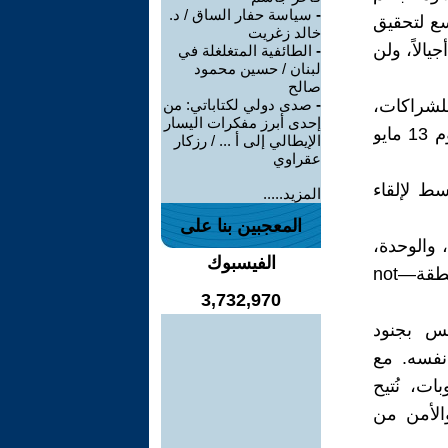
-
سياسة حفار الساق / د.
سع لتحقيق
خالد زغريت
ف أجيالاً، ولن
-
الطائفية المتغلغلة في
لبنان / حسين محمود
صالح
للشراكات،
-
صدى دولي لكتاباتي: من
إحدى أبرز مفكرات اليسار
ولديبلوماسية مبنية على الاحترام. كما شدّد الرئيس ترامب في خطابه يوم 13 مايو
الإيطالي إلى أ ... / رزكار
عقراوي
سط لإلقاء
المزيد.....
المعجبين بنا على
 والوحدة،
الفيسبوك
والاستثمار في شعبها. وهذا يبدأ بالحقيقة، والمحاسبة، والعمل مع المنطقة—not
3,732,970
يس بجنود
نفسه. مع
ت، نُتيح
الأمن من