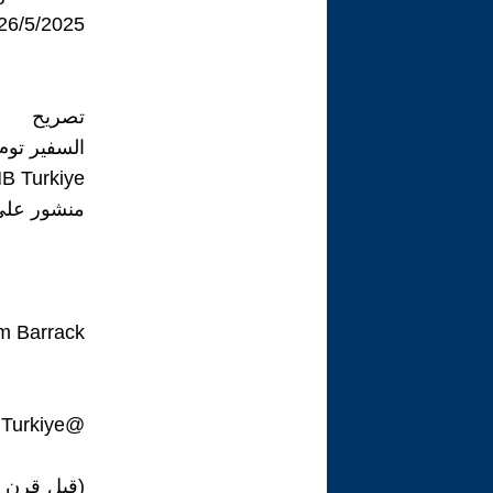
26/5/2025م
تصريح
السفير توم
 Turkiye
منشور على
m Barrack
@USAMBTurkiye
(قبل قرن م