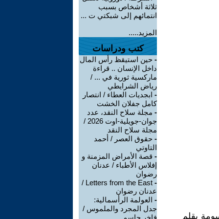
ثلاثة أشخاص بسبب
انتمائهم إلى شبكتي ت ...
المزيد.....
كتب ودراسات
-
حين استيقظ رأس المال
داخل الإنسان .. قراءة
ماركسية ثورية في ... /
رياض الشرايطي
-
ابجديات العطاء / انتصار
كامل جفلان الخشت
-
مجلة سلاح النقد، عدد
جوان-جويلية-اوت 2026 /
مجلة سلاح النقد
-
حقوق العصر / أحمد
التاوتي
-
قصة الأمراض المزمنة و
إفلاس الأطباء / عدنان
رضوان
Letters from the East /
-
عدنان رضوان
-
العولمة الرأسمالية:
جدل المجرد والملموس /
سومة بقلم
فاخر جاسم