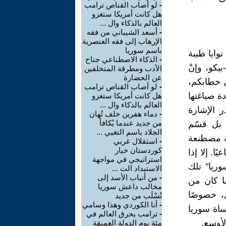
-
لو أصاب القناص ترامب
هل كانت أمريكا ستغزو
العالم بالذكاء وال ...
-
أسعد الشيباني من فقه
الإرهاب إلى فقه العنصرية
باسم سوريا
نوايا طيبة
-
الذكاء الاصطناعي جناح
يكو، وإنْ
الأدب ومطرقة المتخلفين
عن الحضارة
ي خطابكم،
-
لو أصاب القناص ترامب
ة صياغتها
هل كانت أمريكا ستغزو
العالم بالذكاء وال ...
ر الإشارة
-
دماء هفرين خلف تُهان
من جديد عندما يُكافأ
 بل قسّم
الجلاد باسم التغيي ...
لة مصطنعة
-
استقلال غربي
كوردستان خيار
. إلا إذا
استراتيجي في مواجهة
وريا" تلك
الاستبداد الت ...
-
من أنياب الأسد إلى
ا كان من
مخالب داعش سوريا
، خصوصًا
تُسْلَب من جديد
-
أنا الكوردي وهذا وسامي
ساة سوريا
-
ترامب يحرق العالم في
لأوسع.
مئة يوم الدولة العميقة