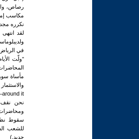
رصاص، والح
نكرره مجددً
لقد انتهى 
في الرياض
"ولّت الأي
المحاضرات 
مأساة سوري
around it—وليس من حولها.
نحن نقف إ
ومحاضرات،
سقوط نظام
للشعب الس
جديد.)