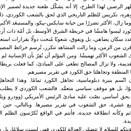
ر الرصين لهذا الطرح، إلا أنه يشكّل طعنة جديدة لضمير الإن
هره، تكريس للظلم التاريخي الذي لحق بالشعب الكوردي، ذ
ما زال، الأكثر تضررًا من خيانة سايكس-بيكو، والمستبعَد الأكب
كورد ليسوا هامشًا في خريطة الشرق الأوسط، بل أمّة ذات 
عدد سكان يضاهي، بل ويفوق، شعوبًا مُنحت دولًا بقرارات استعم
ن من الزمن، وما زالت المشاهد تتكرر، تُرسم خرائط المصير
لشعوب الأكثر تهميشًا. ومن المؤلم أن نُقِرّ بأن الإنسانية لم 
قديمة، ولا تزال المصالح تطغى على المبادئ، كما فعلت بريطان
 المنطقة وتجاهلتا حق الكورد في تقرير مصيرهم.
ن اتّسم بنبرة دبلوماسية، تجاهل الكورد تمامًا. وهذا التجاهل
وًا، بل هو موقف سياسي متعمَّد. فالشعب الكوردي لا يطلب 
بحق أساسي نصّت عليه مبادئ الرئيس الأمريكي (وودرو وي
بع عشرة، حق الشعوب في تقرير مصيرها. وبالتالي، حين يُع
ائم وكأنه انطلاقة جديدة، فأنتم في الواقع تُكرّسون الظلم ال
دة.
تكم للسلام لا تتضمّن العدالة للكورد، فهي ليست سلامًا، بل صم