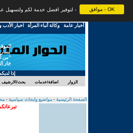
موافق - OK
لتوفير افضل خدمة لكم ولتسهيل عملي
أخبار عامة
-
وكالة أنباء المرأة
-
اخبار الأدب و
الموقع
يسارية
"من أج
حاز ال
إذا لديك
الزوار
اضافة/خدمات
بحث/الارشيف
الصفحة الرئيسية
-
مواضيع وابحاث سياسية
-
مح
تبرعاتكم