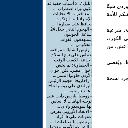
الليل؟.. 3 أسباب خفية قد
ردي شيئًا
تكون وراء اضطراب ...
-
مع اقتراب الانتخابات
لكم للأمة
الإسرائيلية.. أيزنكوت
يحافظ على صدارة ا ...
-
الهجوم الثاني خلال 24
ة، شرعية
ساعة..الحوثيون
ى الكورد،
يستهدفون القوات
الحكومي ...
 داعش، من
-
رئيس الشاباك: موافقة
حماس على نزع السلاح
-خدعة- لكسب الوقت
، ويُقصى
-
الخصاونة: لم نخش
إخوان مصر.. لكن إخوان
الأردن حاولوا التنمر ...
مجرد نسخة
-
زاخاروفا: هجوم الرئيس
البولندي على روسيا نتاج
-عقد تاريخية- ...
-
روسيا: باريس دأبت على
توجيه اتهامات لا أساس
لها لموسكو ولا ن ...
-
الاتحاد الأوروبي يفرض
عقوبات على 5 أفراد
مرتبطين بالصناعات ا ...
-
الشرطة الأوروبية تعتقل