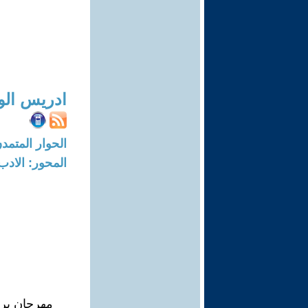
ادريس ال
الحوار المتمدن-العدد: 8349 - 25
المحور: الادب
مهرجان برك