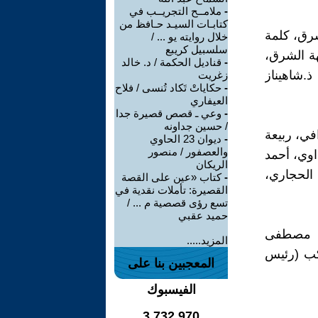
-
ملامــح التجريــب في
كتابـات السيـد حـافظ من
شرق، كلمة
خلال روايته يو ... /
سلسبيل كريبع
هة الشرق،
-
قناديل الحكمة / د. خالد
.شاهيناز
زغريت
-
حكاياتْ تَكاد تُنسى / فلاح
العيفاري
-
وعي ـ قصص قصيرة جدا
/ حسين جداونه
في، ربيعة
-
ديوان 23 الحاوي
والعصفور / منصور
اوي، أحمد
الريكان
 الحجاري،
-
كتاب «عين على القصة
القصيرة: تأملات نقدية في
تسع رؤى قصصية م ... /
حميد عقبي
ذة: مصطفى
المزيد.....
كب (رئيس
المعجبين بنا على
الفيسبوك
3,732,970