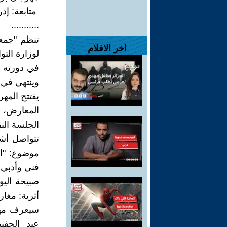
متابعة: إد
...........
تنظم "جمعي
اخر الافلام
لوزارة الت
وينتهي في ال 25
يفتتح المه
المعارض، و
الجلسة النق
تتواصل أشغ
موضوع: "ال
فني وأدبي.
صبيحة الي
أثرية: مغا
سيعرف مهر