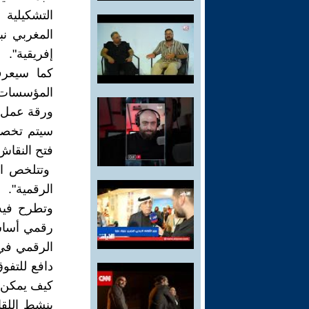
التشكيلية
المغربي نب
إفريقية".
كما سيعرف
المؤسسات ال
ورقة عمل 
سيتم تخصيص
فتح النقاش 
وتتلخص ال
الرقمية".
وتطرح فيه
رقمي أساسا
الرقمي في 
دافع للتفو
كيف يمكن ا
ينشط اللقا