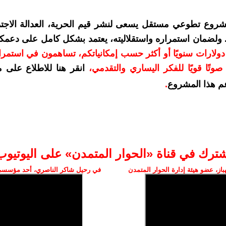
شروع تطوعي مستقل يسعى لنشر قيم الحرية، العدالة الاجتم
. ولضمان استمراره واستقلاليته، يعتمد بشكل كامل على دعمك
دعمكم بمبلغ 10 دولارات سنويًا أو أكثر حسب إمكانياتكم، تساهمون في استم
وتًا قويًا للفكر اليساري والتقدمي
،
انقر هنا للاطلاع على 
م هذا المشروع
.
شترك في قناة «الحوار المتمدن» على اليوتيوب
ز، عضو هيئة إدارة الحوار المتمدن
في رحيل شاكر الناصري، أحد مؤسسي 