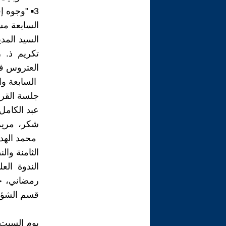
3▪︎ "وجوه إفريقية"، للفنان الفوتوغرافي نبيل رمضاني
السابعة مس
السيد المد
تكريم ذ. 
العتروس فا
السابعة وا
جلسة القرا
عبد الكامل
شكر، مريم 
محمد الهدار
الثامنة وا
الندوة الع
رمضاني، ح
قسم الشؤون
يوم السبت 24 ماي 2025م على السابعة مس