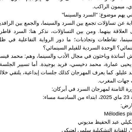
، ميمون الراكب.
ني يهم موضوع: "السرد والسينما"
ابة عن تساؤلات تجمع بين السرد والسينما، والجمع بين الرافد
العلاقة بينهما. ومن بين التساؤلات، نذكر هنا: السرد قاطرة
ينما، تقاطعات وتجاذبات؛ ما دور الرواية التفاعلية في ظ
ينمائي؟ الوحدة السردية للفيلم السينمائي؟
ش أساتذة وباحثون في مجال الأدب والسينما، وهم: محمد قيس
يحيى عمارة، محمد دخيسي، فريد بوجيدة. أما تسيير الجلسة
مد عليلو. كما يعرف المهرجان كذلك جلسات إبداعية، يلتقي خلال
 جهات المغرب.
رة الثامنة لمهرجان السرد في أبركان:
ساء:
عارض:
شكيلي عبد الحفيظ مديوني