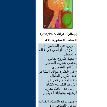
إجمالي القراءات: 1,738,956
المقالات المنشورة: 438
-
الزين، في الثمانين..!!
-
الكُرْهُ بالتّرَاضي في عَالم
لا يُحتمَل...!!
-
مَعهدُ صُروح بفاس
يَحتفي بتجربَة السّفير
الشّاعر الشّميري
-
في حَضْرَة مَولانا الشّاعر
عبد الكريم الطّبال
-
مَشاهدُ من مَعرض
الرّباط للكتاب- 2025
-
أَإِلى هذا الحَدّ، بحارُنا
تُرهبهُم ومَوانِئُنا تُخيفُهم...!
...
-
متى يرفع تلاميذنا الكتاب
عوض -الشاقور-..؟