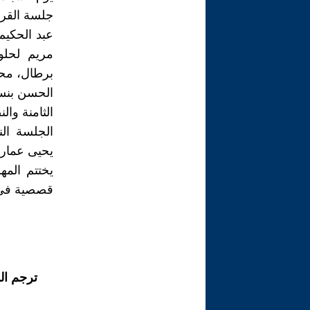
جلسة القرا
عبد الحكيم
مريم لحلو
برطال، محم
الحسن بنسي
الثامنة وا
الجلسة الن
يحيى عمارة
قصصية في 
ترجم ال