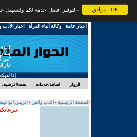
موافق - OK
لتوفير افضل خدمة لكم ولتسهيل عملي
أخبار عامة
-
وكالة أنباء المرأة
-
اخبار الأدب و
الموقع
يسارية
"من أج
حاز ال
إذا لديك
الزوار
اضافة/خدمات
بحث/الارشيف
الصفحة الرئيسية
-
الادب والفن
-
ادريس الواغي
تبرعاتكم