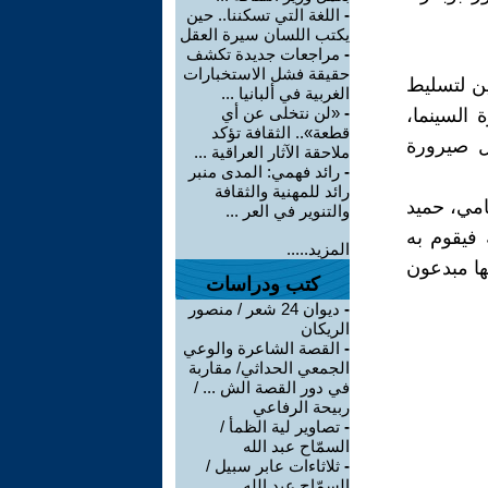
-
اللغة التي تسكننا.. حين
يكتب اللسان سيرة العقل
-
مراجعات جديدة تكشف
حقيقة فشل الاستخبارات
ين لتسليط
الغربية في ألبانيا ...
-
«لن نتخلى عن أي
 السينما،
قطعة».. الثقافة تؤكد
ل صيرورة
ملاحقة الآثار العراقية ...
-
رائد فهمي: المدى منبر
رائد للمهنية والثقافة
امي، حميد
والتنوير في العر ...
 فيقوم به
المزيد.....
ها مبدعون
كتب ودراسات
-
ديوان 24 شعر / منصور
الريكان
-
القصة الشاعرة والوعي
الجمعي الحداثي/ مقاربة
في دور القصة الش ... /
ربيحة الرفاعي
-
تصاوير لية الظمأ /
السمّاح عبد الله
-
ثلاثاءات عابر سبيل /
السمّاح عبد الله