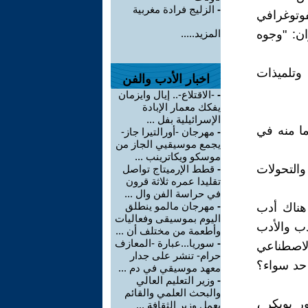
-
الزليج فرادة مغربية
وتوغرافي
ان: "وجوه
المزيد.....
وتلميذات
اخبار الأدب والفن
-
-الاقتلاع-.. إيال وايزمان
يفكك معمار الإبادة
الإسرائيلية بفل ...
ا منه في
-
مهرجان -أورالتيرا جاز-
يجمع موسيقيي الجاز من
موسكو ويكاترينب ...
التحولات
-
قطط الإرميتاج تواصل
تقليدا عمره ثلاثة قرون
في حراسة الفن وال ...
-
مهرجان مالمو ينطلق
هناك أدب
اليوم بموسيقى وفعاليات
دب والأدب
وأطعمة من مختلف أن ...
-
سوريا...عبارة -المعازف
الاصطناعي
حرام- تنشر على جدار
 حد سواء؟
معهد موسيقي في دم ...
-
وزير التعليم العالي
والبحث العلمي والقائم
ر بوبكر ،
بعمل وزير الثقافة ...