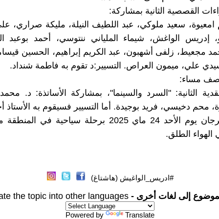
ءات القصصية الثانية بمشاركة:
 امعيوة، سعيد ملوكي، عبد اللطيف النيلة، مليكة صراري، عل
، إدريس الواغش، شيماء الملياني ننتوسي، أحمد بوعبد ا
د مجعيط، زلفى أشهبون، عبد الكريم إبراهيم، الحسين قيسا
دي علي، ميمون العراص. التسيير:د تقوم به فاطمة شنداد.
لنصف مساء:
قدية الثانية: "السرد والسينما"، بمشاركة الأساتذة: د. محم
، محم دخيسي، فريد بوجيدة. أما التسيير فسيقوم به الأستاذ أح
يختتم المهرجان يوم الأحد 24 ماي 2025 برحلة سياحية في 
الهواء الطلق.
#ادريس_الواغيش (هاشتاغ)
موضوع إلى لغات أخرى -
ate the topic into other languages
Powered by
Translate