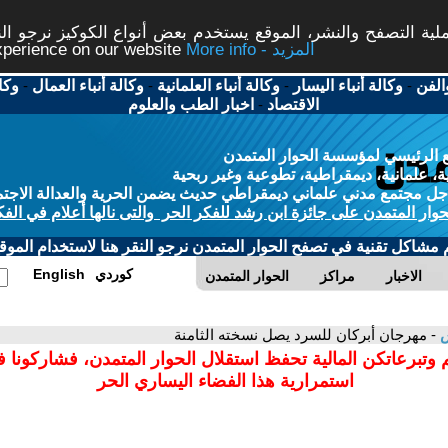
ة التصفح والنشر، الموقع يستخدم بعض أنواع الكوكيز نرجو النق
More info - المزيد
experience on our website
الفن
-
وكالة أنباء اليسار
-
وكالة أنباء العلمانية
-
وكالة أنباء العمال
-
وكا
الاقتصاد
-
اخبار الطب والعلوم
 الرئيسي لمؤسسة الحوار المتمدن
، علمانية، ديمقراطية، تطوعية وغير ربحية
ل مجتمع مدني علماني ديمقراطي حديث يضمن الحرية والعدالة الاجتم
حوار المتمدن على جائزة ابن رشد للفكر الحر والتى نالها أعلام في الفك
م مشاكل تقنية في تصفح الحوار المتمدن نرجو النقر هنا لاستخدام الموقع
كوردي
English
الاخبار
مراكز
الحوار المتمدن
ش
- مهرجان أبركان للسرد يصل نسخته الثامنة
 وتبرعاتكن المالية تحفظ استقلال الحوار المتمدن، فشاركونا 
استمرارية هذا الفضاء اليساري الحر