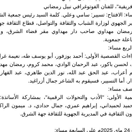
اء: الافتتاح: تسيير: سامي وعلي. كلمة السيد رئيس جمعية ال
ير الجهوي لوزارة الشباب والثقافة والتواصل، قطاع الثقافة ج
رمضان مهداوي صاحب دار مهداوي مقر فضاء الشرق، و ذ
علة جمعوية.
لربع مساء:
ءات القصصية الأولى: أحمد بوزفور، أبو يوسف طه، نعيمة غرا
، لحسن باكور، عبد الرحمان الوادي، محمد كروم، رمضان مهد
أعراب، عبد الحق عبد الله، نور الدين طاهري، عبد القهار
. أما التسيير، فسيقوم به الشاعر جمال أزراغيد.
لنصف مساء:
لمية الأولى: "الأدب والتحولات الرقمية"، بمشاركة الأسات
ميد لحميداني، إبراهيم عمري، جمال حدادي، د. ميمون الرا
 الثقافية في المديرية الجهوية للثقافة جهة الشرق.
اء: