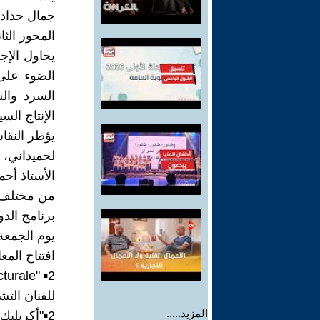
جمال حدادي
المحور الثا
يحاول الإج
الضوء على 
السرد والس
الإنتاج الس
يؤطر النقا
لحميداني، 
الأستاذ أح
من مختلف
برنامج الدو
يوم الجمعة 23 ماي 2025، ابتداء من السادسة م
افتتاح الم
2▪︎ "Mélodies picturale
للفنان الت
المزيد.....
2▪︎"أكريليك"، للفنانة التشكيلية سلمى لعتيكي