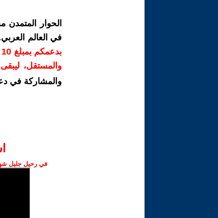
الحوار المتمدن م
في العالم العربي
ب
والمستقل، ليبقى ص
والمشاركة في دع
ا‫
في رحيل جليل شهبا