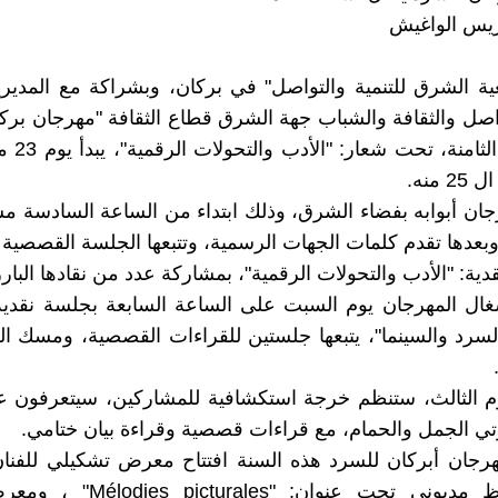
ريس الواغيش
ة الشرق للتنمية والتواصل" في بركان، وبشراكة مع المديري
واصل والثقافة والشباب جهة الشرق قطاع الثقافة "مهرجان برك
 منه.
رجان أبوابه بفضاء الشرق، وذلك ابتداء من الساعة السادسة مسا
بعدها تقدم كلمات الجهات الرسمية، وتتبعها الجلسة القصصية ا
دية: "الأدب والتحولات الرقمية"، بمشاركة عدد من نقادها البار
ال المهرجان يوم السبت على الساعة السابعة بجلسة نقدية 
سرد والسينما"، يتبعها جلستين للقراءات القصصية، ومسك ا
وم الثالث، ستنظم خرجة استكشافية للمشاركين، سيتعرفون ع
رتي الجمل والحمام، مع قراءات قصصية وقراءة بيان ختامي.
جان أبركان للسرد هذه السنة افتتاح معرض تشكيلي للفنان
عبد الحفيظ مديوني تحت عنوان: "rales