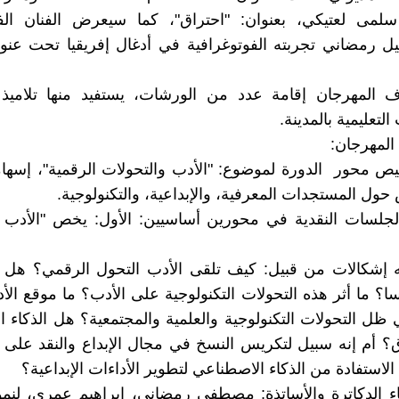
 سلمى لعتيكي، بعنوان: "احتراق"، كما سيعرض الفنان الف
يل رمضاني تجربته الفوتوغرافية في أدغال إفريقيا تحت عنو
 المهرجان إقامة عدد من الورشات، يستفيد منها تلاميذ 
تعليمية بالمدينة.
المهرجان:
 محور الدورة لموضوع: "الأدب والتحولات الرقمية"، إسهام
حول المستجدات المعرفية، والإبداعية، والتكنولوجية.
جلسات النقدية في محورين أساسيين: الأول: يخص "الأدب و
 إشكالات من قبيل: كيف تلقى الأدب التحول الرقمي؟ هل 
؟ ما أثر هذه التحولات التكنولوجية على الأدب؟ ما موقع الأ
ظل التحولات التكنولوجية والعلمية والمجتمعية؟ هل الذكاء 
ق؟ أم إنه سبيل لتكريس النسخ في مجال الإبداع والنقد على
لاستفادة من الذكاء الاصطناعي لتطوير الأداءات الإبداعية؟
ء الدكاترة والأساتذة: مصطفى رمضاني، إبراهيم عمري، لنمو