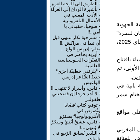
-
الطريق إلى الوجه العزيز
-
تأشيرة الوداع إلى العزلة
-
الأدب المغيب في
الأعمال التلفزيونيية
ة الجهوية
-
صوفيا، حفيدتي يا
أمي..!!
ان للسرد"
-
مسرحية نكاز تنتهي قبل
في دورته الثامنة، تحت شعار: "الأدب والتحولات الرقمية"، يبدأ يوم 23 ماي 2025،
أن تبدأ في مراكش..!!
بقلم: إدريس الواغ ...
-
أوريد يحاضر في
ء بافتتاح
التغيّرات الجيوسياسية
العالمية
لأولى، ثم
-
“يَلزَمُني خطيئَة أخرَى“
زين.
جديدُ الشّاعر إدريس
الواغيش
ثانية في
-
فاس، وأسرار لا تنتهي..!!
-
لا أجد حرجا إن فضحتني
لختام سمر
طفولتي
-
توقيع كتاب“قضَايا
ونُصوص في
لى مواقع
الأنثروبولوجيا“ بصفرُو
-
فاس، عِشقٌ أبَدِيّ وسِحْرٌ
لا يَنتهي…!!
 المغربي
-
الشّعر يُسابق الرّبيع في
Mélodies pictu" ، ومعرض للفنانة
تاونات