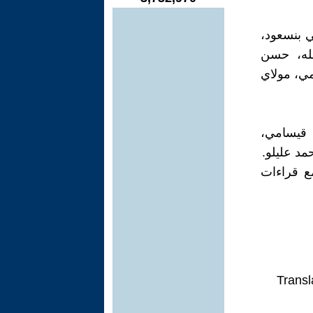
ي بنسعود،
لله، حسن
مي، مولاي
د قيسامي،
مد عليلو.
المنطقة مع قراءات
Transl