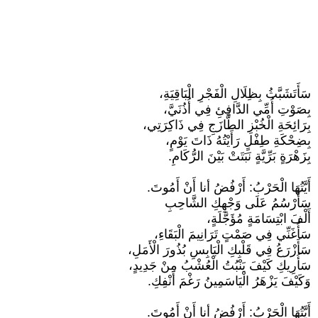
سَأَتَشَبَّثُ بِظِلَالِ الْفَجْرِ الْبَاقِيَةِ،
بِصَوْتِ أُمِّي الدَّافِئِ فِي أُذُنَيَّ،
بِرَائِحَةِ الْخُبْزِ الطَّازَجِ فِي ذَاكِرَتِي،
بِضِحْكَةِ طِفْلٍ رَأَيْتُهُ ذَاتَ يَوْمٍ،
بِزَهْرَةٍ بَرِّيَّةٍ نَبَتَتْ بَيْنَ الرُّكَامِ.
أَيَّتُهَا الْحَرْبُ: أَرْفُضُ أنا أَنْ أَمُوتَ.
سَأَرْسُمُ عَلَى وَجْهِكِ الشَّاحِبِ
أَلْفَ ابْتِسَامَةٍ مُؤَجَّلَةٍ،
سَأُغَنِّي فِي صَمْتٍ تَرَانِيمَ الْبَقَاءِ،
سَأَزْرَعُ فِي قَلْبِكِ الْيَابِسِ بُذُورَ الْأَمَلِ،
سَأُرِيكِ كَيْفَ يَنْبُتُ الْعُشْبُ مِنْ جَدِيدٍ،
وَكَيْفَ يَزْهَرُ الْيَاسَمِينُ رَغْمَ أَنْفِكِ.
أَيَّتُهَا الْحَرْبُ: أَرْفُضُ أنا أَنْ أَمُوتَ.