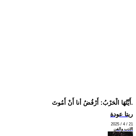
أَيَّتُهَا الْحَرْبُ: أَرْفُضُ أنا أَنْ أَمُوتَ.
ريتا عودة
2025 / 4 / 21
الادب والفن