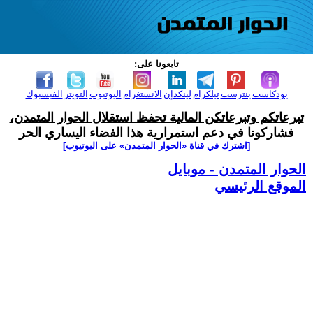
تابعونا على:
بودكاست
بنترست
تيلكرام
لينكدإن
الانستغرام
اليوتيوب
التويتر
الفيسبوك
تبرعاتكم وتبرعاتكن المالية تحفظ استقلال الحوار المتمدن،
فشاركونا في دعم استمرارية هذا الفضاء اليساري الحر
[اشترك في قناة ‫«الحوار المتمدن» على اليوتيوب]
الحوار المتمدن - موبايل
الموقع الرئيسي