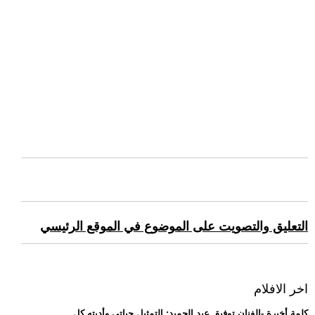
التعليق والتصويت على الموضوع في الموقع الرئيسي
اخر الافلام
.. كلمة أخيرة -الفنان توفيق عبد الحميد: التمثيل حياتي وأديته كل