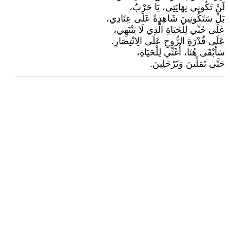
لَنْ تَكُونِي نِهَايَتِي، يَا حَرْبُ،
بَلْ سَتَكُونِينَ شَاهِدةً عَلَى عِنَادِي،
عَلَى حُبِّي لِلْحَيَاةِ الَّذِي لَا يَنْتَهِي،
عَلَى قُدْرَةِ الرُّوحِ عَلَى الِانْتِصَارِ.
سَأَبْقَى هُنَا، أُغَنِّي لِلْحَيَاةِ،
حَتَّى تَمَلِّينَ وَتَرْحَلِينَ.