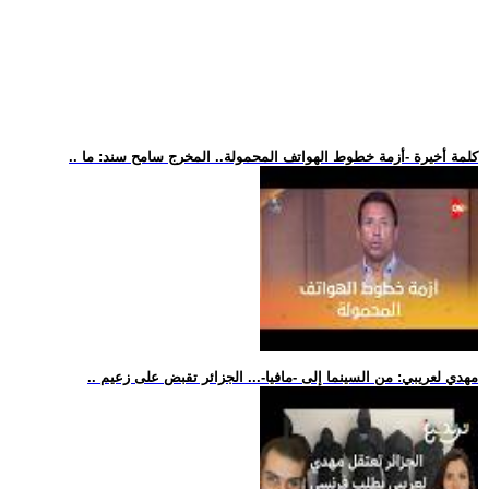
.. كلمة أخيرة -أزمة خطوط الهواتف المحمولة.. المخرج سامح سند: ما
.. مهدي لعريبي: من السينما إلى -مافيا-... الجزائر تقبض على زعيم