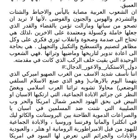
العميق.
ان الشعوب العربية مصابة باليأس والاحباط والشتات
والتشرذم والهوس والجنون والفوضى ،لأنها لا تريد ان
تصحو من سباتها ومازالت تؤمن بالقضاء والقدر الذي
جعلها خاملة وكسولة ومعتمدة على الاخرين ،لذلك هي
تحتاج الى صدمة وصحوة وانقلاب ثوري فكري على وكل
مظاهر لتصنيم والتسطيح والتكبيل والتجهيل . هي بحاجة
الى اعادة تدوير لتاريخها وماضيها وتراثها .فهي الشعوب
الوحيدة التي بقيت خلف الركب الذي كانت في مقدمته.
دول_الاستكبار_والاعور_الدجال:#
اننا نأسف شديد الاسف من الغرب الصهيو اميركي الذي
يتهمنا اليوم بالارهاب( وهو الذي صنع الاسلام السلفي
الوضعي) محاولا تشويه تراثنا العرب اسلامي ويغضّ
النظر عن جرائم الابادة الجماعية، التي ارتكبها الاسبان او
البيض في بحق الهنود الحمر شمال امريكا والحر وب
الصليبية التي شنت ضد المسلمين في اسبان يا
والصراعات الدموية الطاحنة بين البروستانت والكاثو ليك
في انكلترا والمانيا وفرنسا وروسيا ، والابادة الجماعية
لليهود من قبل الامبراطورية الرومانية او هتلر ، والعبودية
والابادات والجرائم التي تعرض لها السود في امريكا