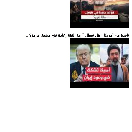
.. نافذة من أمريكا | هل تعطل أزمة الثقة إعادة فتح مضيق هرمز؟