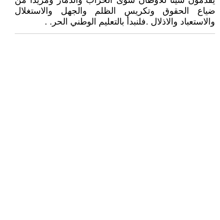
يقدمون شيئا للأوطان سوى الخراب والدمار ومزيدا من
ضياع الحقوق وتكريس الظلم والجهل والاستغلال
والاستعباد والاذلال .فلنبدأ بالتعليم الوطني الحر. .