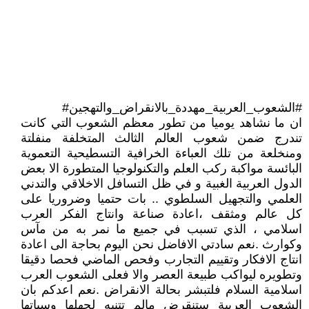
#الشعوب_العربية_مهددة_بالانقراض_والتهجين#
ان ما نشاهد يوميا من تطور معظم الشعوب التي كانت
تندرج ضمن شعوب العالم الثالث المتخلفة منفلتة
ومنخلعة من تلك العباءة الخرافية التسطيحية التعموية
البائسة مواكبة ركب العلم والتكنولوجيا المتطورة الا بعض
الدول العربية الغبية و في ظل التسافل الاخلاقي والتدني
العلمي والتجهيل السلطوي .. بات حتميا وضروريا على
كل عالم ومثقف ،اعادة صناعة وانتاج الفكر العرب
اسلامي ، الذي تسبب في جميع ما نمر به من مآس
وكوارث .نعم سادتي الافاضل نحن اليوم بحاجة الى اعادة
انتاج الافكار وتقييم التجارب وفحص الماضي فحصا دقيقا
وتطويره ليواكب طبيعة العصر والا فعلى الشعوب العرب
اسلامية السلام فلتبشر بحالة الانقراض .نعم اعدكم بان
الشعوب العربية ستنقرض مالم تتنبه لجهلها وسباتها