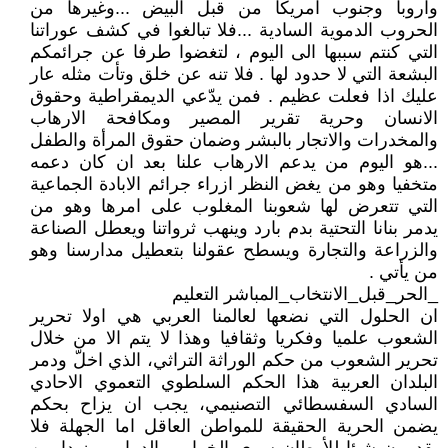
واروبا وجنوب امريكا من قبل البيض ...وغيرها من
الحروب الدموية السادية ...فلا تبالغوا في كشف عوراتنا
التي كنتم سببها الى اليوم ، لتغضوا طرفا عن جرائمكم
البشعة التي لا حدود لها . فلا تنه عن خلق وتأت مثله عار
عليك اذا فعلت عظيم . فمن يدّعي الديمقراطية وحقوق
الانسان وحرية تقرير المصير ومكافحة الارهاب
والمخدرات والاتجار بالبشر وضمان حقوق المرأة والطفل
...هو اليوم من يدعم الارهاب علنا بعد ان كان دعمه
متخفيا وهو من يغض النظر ازراء جرائم الابادة الجماعية
التي تتعرض لها شعوبنا المغلوب على امرها وهو من
يدمر بنانا التحتية بدم بارد وينهب ثرواتنا ويعطل الصناعة
والزراعة والتجارة ويسطح عقولنا بتعطيل مدارسنا وهو
من يأتي .
_الحر_قبل_الانتخاب_المباشر التعليم
ان الحلول التي نضعها لعالمنا العربي هي اولا تحرير
الشعوب علميا وفكريا وثقافيا وهذا لا يتم الا من خلال
تحرير الشعوب من حكم الوراثة التراثي، الذي اخلّ ودمر
البلدان العربية هذا الحكم السلطوي التعموي الاحادي
السادي السفسطائي التصنيمي، يجب ان يزاح بحكم
يضمن الحرية الحقيقة للمواطن العاقل اما الجهلة فلا