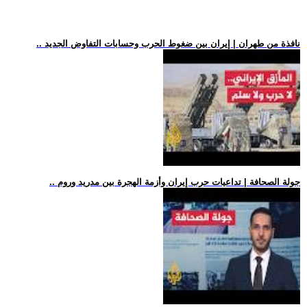
.. نافذة من طهران | إيران بين ضغوط الحرب وحسابات التفاوض الجديد
.. جولة الصحافة | تداعيات حرب إيران وأزمة الهجرة بين مدريد وروم