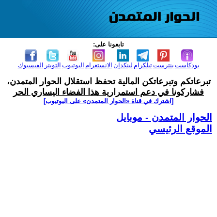
تابعونا على:
بودكاست
بنترست
تيلكرام
لينكدإن
الانستغرام
اليوتيوب
التويتر
الفيسبوك
تبرعاتكم وتبرعاتكن المالية تحفظ استقلال الحوار المتمدن،
فشاركونا في دعم استمرارية هذا الفضاء اليساري الحر
[اشترك في قناة ‫«الحوار المتمدن» على اليوتيوب]
الحوار المتمدن - موبايل
الموقع الرئيسي