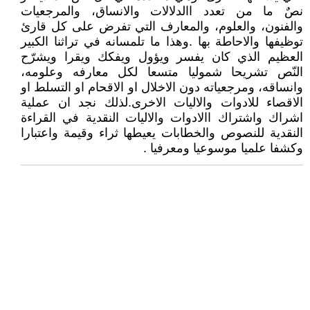
نصٌ ما من تعدد االدلالات والانساق، والمرجعيات
والفنون، والعلوم، والمعارف التي تفرض على كل قارئ
توظيفها والاحاطة بها .وهذا ما تلمسانه في تراثنا الكبير
العظيم الذي كان يفسر ويؤول ويفكك ويقرا ويشرّح
النّص تشريحا شموليا متسعا لكل معارفه وعلومه،
وانساقه، ومرجعياته دون الاخلال او الاقحام او التسلط او
الاقصاء للادوات والاليات الاخرى.لذلك نجد ان عملية
اشراك واشتراك االادوات والاليات النقدية في القراءة
النقدية للنصوص والخطابات يعيطها ثراء وقيمة واعتبارا
وكشفا علميا موسوعيا ومعرفيا .