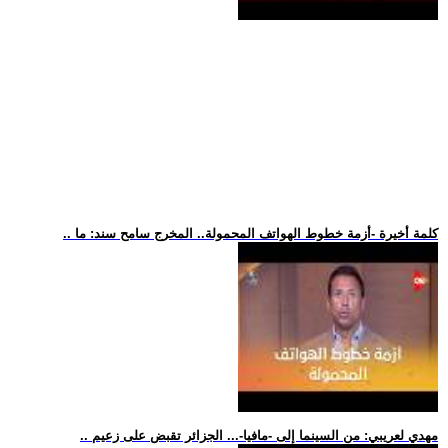
.. كلمة أخيرة -أزمة خطوط الهواتف المحمولة.. المخرج سامح سند: ما
.. مهدي لعريبي: من السينما إلى -مافيا-... الجزائر تقبض على زعيم