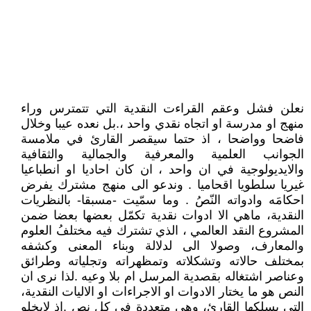
نعلن فشل وعقم القراءت النقدية التي تتمترس وراء
منهج او مدرسة او اتجاه نقدي واحد ،.بل نعده عيبا وخلال
فاضحا وواضحا ، اذ حتما سيقصر القارئ في ملامسة
الجوانب العلمية والمعرفية والجمالية والثقافية
والايديولوجية في ان واحد ، ان كان احاديا او انطباعيا
غيريا سلطويا اقحاميا . وندعو الى منهج مشترك يفرض
احكامَه وادواته النّصُ . وما سمّيت -مسبقا- بالنظريات
النقدية، ماهي الا ادوات نقدية تكمّل بعضها بعضا ضمن
المشروع النقد العالمي ، الذي تشترك فيه مختلفُ العلوم
والمعارف، وصولا الى لدلالة وبناء المعنى وكشفه
بمختلف حالاته وتشكلاته وتمظهراته وتجلياته وطرائق
وعناصر اشتغاله بقصدية المرسل ام بلا وعيه .لذا نرى ان
النص هو ما يختار الادوات او الاجراءات او الاليات النقدية،
التي يسلكها القارئ، وهي متعددة في كل نص .اذ لايخلو