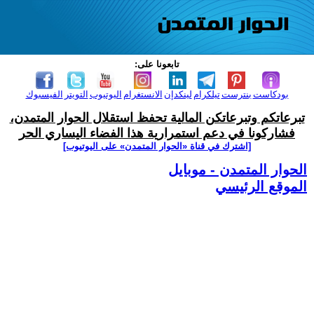
تابعونا على:
بودكاست
بنترست
تيلكرام
لينكدإن
الانستغرام
اليوتيوب
التويتر
الفيسبوك
تبرعاتكم وتبرعاتكن المالية تحفظ استقلال الحوار المتمدن،
فشاركونا في دعم استمرارية هذا الفضاء اليساري الحر
[اشترك في قناة ‫«الحوار المتمدن» على اليوتيوب]
الحوار المتمدن - موبايل
الموقع الرئيسي