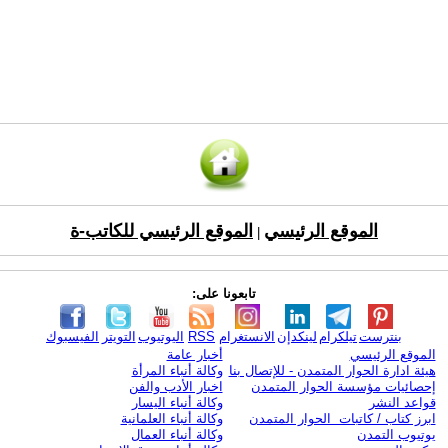
الموقع الرئيسي
الموقع الرئيسي للكاتب-ة
|
تابعونا على:
بنترست
تيلكرام
لينكدإن
الانستغرام
RSS
اليوتيوب
التويتر
الفيسبوك
الموقع الرئيسي
أخبار عامة
هيئة ادارة الحوار المتمدن - للإتصال بنا
وكالة أنباء المرأة
إحصائيات مؤسسة الحوار المتمدن
اخبار الأدب والفن
قواعد النشر
وكالة أنباء اليسار
ابرز كتاب / كاتبات الحوار المتمدن
وكالة أنباء العلمانية
يوتيوب التمدن
وكالة أنباء العمال