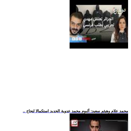
.. محمد علام وهيثم سعيد: ألبوم محمد عدوية الجديد استكمالا لنجاح