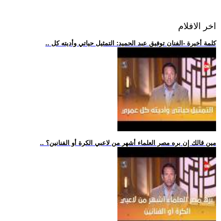
اخر الافلام
.. كلمة أخيرة -الفنان توفيق عبد الحميد: التمثيل حياتي وأديته كل
.. مين قالك إن بره مصر العلماء أشهر من لاعبي الكرة أو الفنانين؟